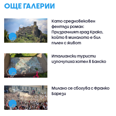
ОЩЕ ГАЛЕРИИ
Като средновековен
фентъзи роман:
Призрачният град Крако,
който в миналото е бил
пълен с живот
Италиански туристи
изпочупиха хотел в Банско
Милано се сбогува с Франко
Барези