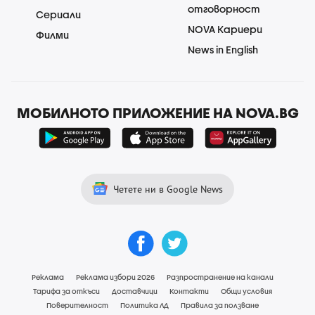
отговорност
Сериали
NOVA Кариери
Филми
News in English
МОБИЛНОТО ПРИЛОЖЕНИЕ НА NOVA.BG
Четете ни в Google News
Реклама
Реклама избори 2026
Разпространение на канали
Тарифа за откъси
Доставчици
Контакти
Общи условия
Поверителност
Политика ЛД
Правила за ползване