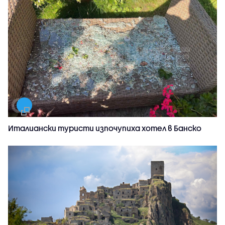
Италиански туристи изпочупиха хотел в Банско