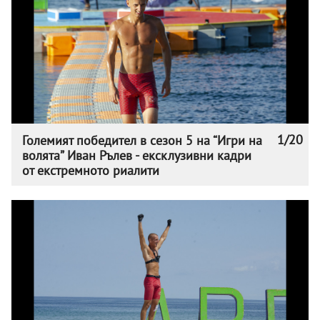
1/20
Големият победител в сезон 5 на “Игри на
волята” Иван Рълев - ексклузивни кадри
от екстремното риалити