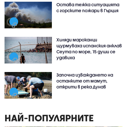
Остава тежка ситуацията
с горските пожари в Гърция
Хиляди мароканци
щурмуваха испанския анклав
Сеута по море, 15 души се
удавиха
Започна изваждането на
останките от мамут,
открити в река Дунав
НАЙ-ПОПУЛЯРНИТЕ