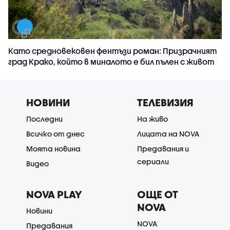
Като средновековен фентъзи роман: Призрачният
град Крако, който в миналото е бил пълен с живот
НОВИНИ
ТЕЛЕВИЗИЯ
Последни
На живо
Всичко от днес
Лицата на NOVA
Моята новина
Предавания и
сериали
Видео
NOVA PLAY
ОЩЕ ОТ
NOVA
Новини
NOVA
Предавания