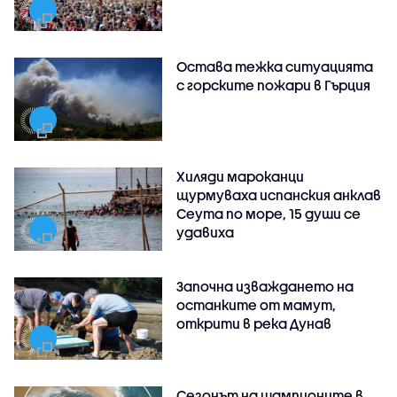
Остава тежка ситуацията
с горските пожари в Гърция
Хиляди мароканци
щурмуваха испанския анклав
Сеута по море, 15 души се
удавиха
Започна изваждането на
останките от мамут,
открити в река Дунав
Сезонът на шампионите в