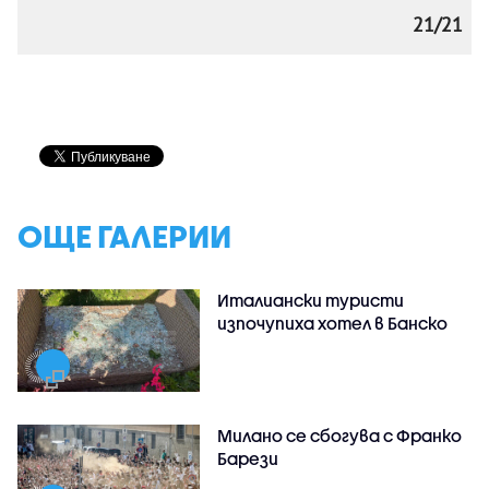
21/21
ОЩЕ ГАЛЕРИИ
Италиански туристи
изпочупиха хотел в Банско
Милано се сбогува с Франко
Барези