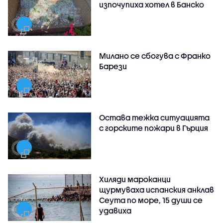
изпочупиха хотел в Банско
Милано се сбогува с Франко
Барези
Остава тежка ситуацията
с горските пожари в Гърция
Хиляди мароканци
щурмуваха испанския анклав
Сеута по море, 15 души се
удавиха