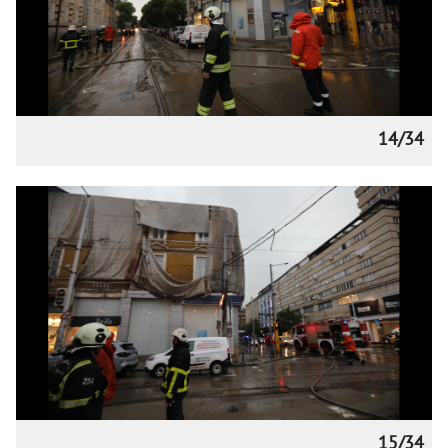
14/34
15/34