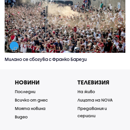
Милано се сбогува с Франко Барези
НОВИНИ
ТЕЛЕВИЗИЯ
Последни
На живо
Всичко от днес
Лицата на NOVA
Моята новина
Предавания и
сериали
Видео