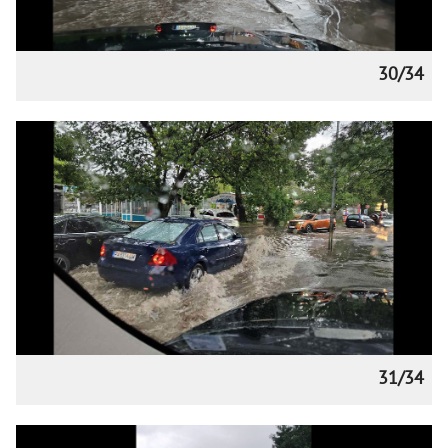
30/34
31/34