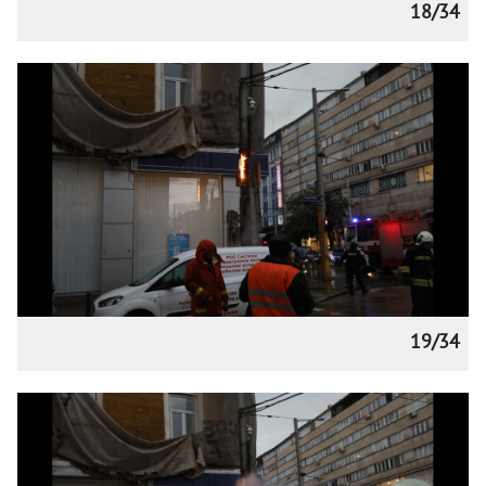
18/34
19/34