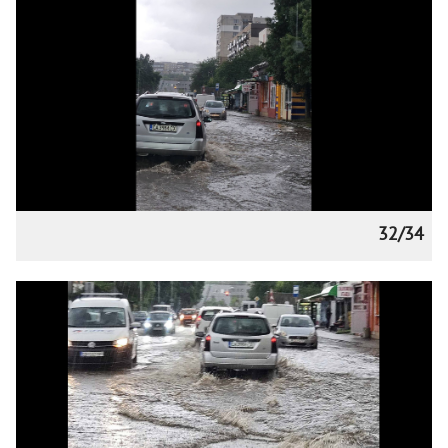
32/34