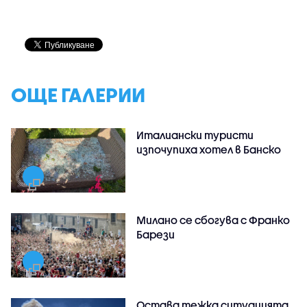
ОЩЕ ГАЛЕРИИ
Италиански туристи
изпочупиха хотел в Банско
Милано се сбогува с Франко
Барези
Остава тежка ситуацията