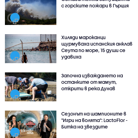
с горските пожари в Гърция
Хиляди мароканци
щурмуваха испанския анклав
Сеута по море, 15 души се
удавиха
Започна изваждането на
останките от мамут,
открити в река Дунав
Сезонът на шампионите в
"Игри на волята": LactoFlor -
Битка на звездите