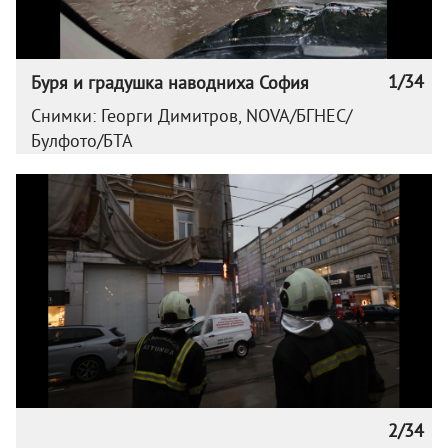
1/34
Буря и градушка наводниха София
Снимки: Георги Димитров, NOVA/БГНЕС/
Булфото/БТА
2/34