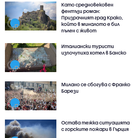
Като средновековен
фентъзи роман:
Призрачният град Крако,
който в миналото е бил
пълен с живот
Италиански туристи
изпочупиха хотел в Банско
Милано се сбогува с Франко
Барези
Остава тежка ситуацията
с горските пожари в Гърция