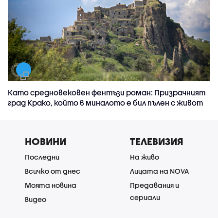
Като средновековен фентъзи роман: Призрачният
град Крако, който в миналото е бил пълен с живот
НОВИНИ
ТЕЛЕВИЗИЯ
Последни
На живо
Всичко от днес
Лицата на NOVA
Моята новина
Предавания и
сериали
Видео