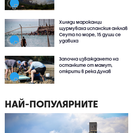
Хиляди мароканци
щурмуваха испанския анклав
Сеута по море, 15 души се
удавиха
Започна изваждането на
останките от мамут,
открити в река Дунав
НАЙ-ПОПУЛЯРНИТЕ