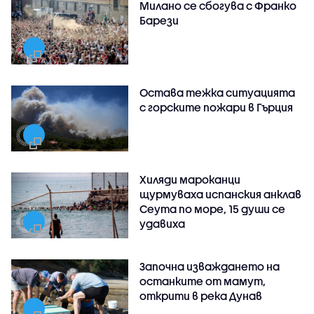
Милано се сбогува с Франко
Барези
Остава тежка ситуацията
с горските пожари в Гърция
Хиляди мароканци
щурмуваха испанския анклав
Сеута по море, 15 души се
удавиха
Започна изваждането на
останките от мамут,
открити в река Дунав