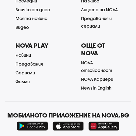
Последни
На живо
Всичко от днес
Лицата на NOVA
Моята новина
Предавания и
сериали
Видео
NOVA PLAY
ОЩЕ ОТ
NOVA
Новини
NOVA
Предавания
отговорност
Сериали
NOVA Кариери
Филми
News in English
МОБИЛНОТО ПРИЛОЖЕНИЕ НА NOVA.BG