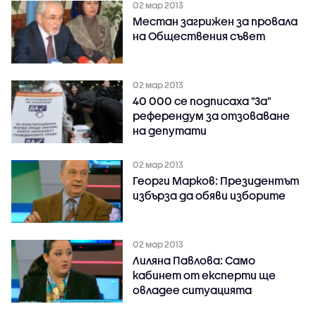
02 мар 2013
Местан загрижен за провала
на Обществения съвет
02 мар 2013
40 000 се подписаха "За"
референдум за отзоваване
на депутати
02 мар 2013
Георги Марков: Президентът
избърза да обяви изборите
02 мар 2013
Лиляна Павлова: Само
кабинет от експерти ще
овладее ситуацията