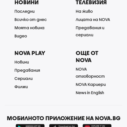
НОВИНИ
ТЕЛЕВИЗИЯ
Последни
На живо
Всичко от днес
Лицата на NOVA
Моята новина
Предавания и
сериали
Видео
NOVA PLAY
ОЩЕ ОТ
NOVA
Новини
NOVA
Предавания
отговорност
Сериали
NOVA Кариери
Филми
News in English
МОБИЛНОТО ПРИЛОЖЕНИЕ НА NOVA.BG