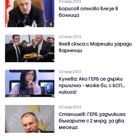
03 мар 2013
Борисов отново влезе в
болница
03 мар 2013
Янев скъса с Марешки заради
варненци
02 мар 2013
Кунева: Ако ГЕРБ се държи
прилично – може би, с БСП…
никога!
02 мар 2013
Станишев: ГЕРБ задължиха
българите с 2 млрд. за два
месеца