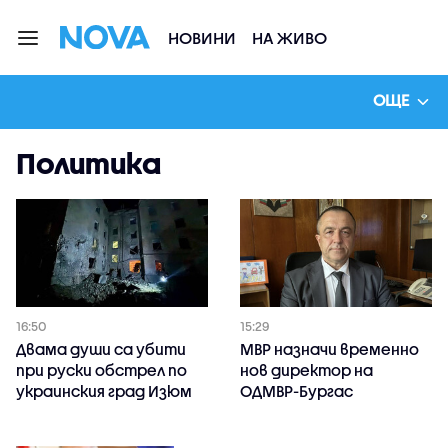
НОВИНИ
НА ЖИВО
ОЩЕ
Политика
16:50
15:29
Двама души са убити
МВР назначи временно
при руски обстрeл по
нов директор на
украинския град Изюм
ОДМВР-Бургас