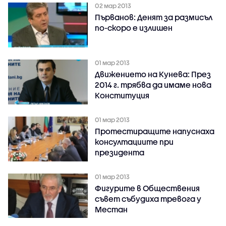
02 мар 2013
Първанов: Денят за размисъл
по-скоро е излишен
01 мар 2013
Движението на Кунева: През
2014 г. трябва да имаме нова
Конституция
01 мар 2013
Протестиращите напуснаха
консултациите при
президента
01 мар 2013
Фигурите в Обществения
съвет събудиха тревога у
Местан