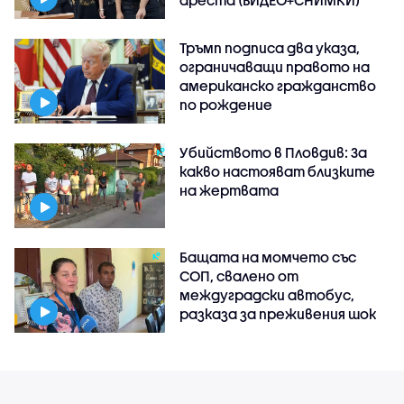
ареста (ВИДЕО+СНИМКИ)
Тръмп подписа два указа,
ограничаващи правото на
американско гражданство
по рождение
Убийството в Пловдив: За
какво настояват близките
на жертвата
Бащата на момчето със
СОП, свалено от
междуградски автобус,
разказа за преживения шок