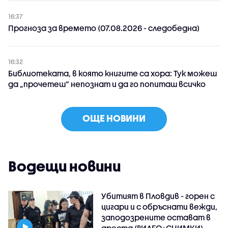
16:37
Прогноза за времето (07.08.2026 - следобедна)
16:32
Библиотеката, в която книгите са хора: Тук можеш
да „прочетеш“ непознат и да го попиташ всичко
ОЩЕ НОВИНИ
Водещи новини
Убитият в Пловдив - горен с
цигари и с обръснати вежди,
заподозрените остават в