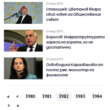
01 мар 2013
Станишев: Цветанов вкара
свой човек на Обществения
съвет
01 мар 2013
Борисов: Инфраструктурата
хареса на хората, но не
достатъчно
01 мар 2013
Освободиха Караиванова от
поста зам.-министър на
финансите
«
<
3980
3981
3982
3983
3984
>
»