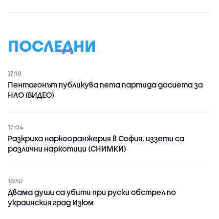
ПОСЛЕДНИ
17:19
Пентагонът публикува пета партида досиета за
НЛО (ВИДЕО)
17:04
Разкриха наркооранжерия в София, иззети са
различни наркотици (СНИМКИ)
16:50
Двама души са убити при руски обстрeл по
украинския град Изюм