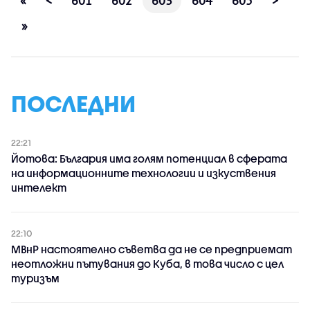
«
<
601
602
603
604
605
>
»
ПОСЛЕДНИ
22:21
Йотова: България има голям потенциал в сферата
на информационните технологии и изкуствения
интелект
22:10
МВнР настоятелно съветва да не се предприемат
неотложни пътувания до Куба, в това число с цел
туризъм