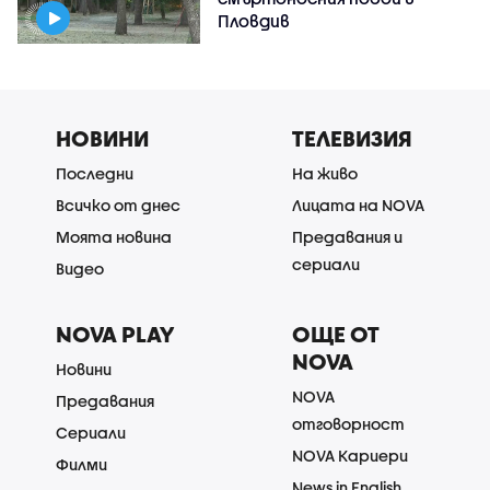
Пловдив
НОВИНИ
ТЕЛЕВИЗИЯ
Последни
На живо
Всичко от днес
Лицата на NOVA
Моята новина
Предавания и
сериали
Видео
NOVA PLAY
ОЩЕ ОТ
NOVA
Новини
NOVA
Предавания
отговорност
Сериали
NOVA Кариери
Филми
News in English