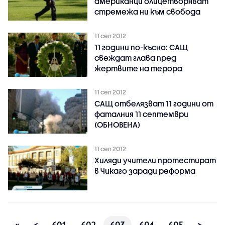
американци олицетворяват
стремежа ни към свобода
11 сеп 2012
11 години по-късно: САЩ
свеждат глава пред
жертвите на терора
11 сеп 2012
САЩ отбелязват 11 години от
фаталния 11 септември
(ОБНОВЕНА)
11 сеп 2012
Хиляди учители протестират
в Чикаго заради реформа