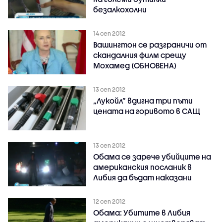
безалкохолни
14 сеп 2012
Вашингтон се разграничи от
скандалния филм срещу
Мохамед (ОБНОВЕНА)
13 сеп 2012
„Лукойл” вдигна три пъти
цената на горивото в САЩ
13 сеп 2012
Обама се зарече убийците на
американския посланик в
Либия да бъдат наказани
12 сеп 2012
Обама: Убитите в Либия