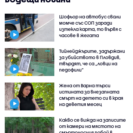
Шофьор на автобус свали
момче със СОП заради
изтекла карта, то вървя с
часове в жегата
Тийнейджърите, задържани
за убийството в Пловдив,
твърдят, че са „ловци на
педофили”
Жена от Варна търси
истината за внезапната
смърт на детето си в края
на деветия месец
Какво се вижда на записите
от камери на мястото на
смъртоносния побой в