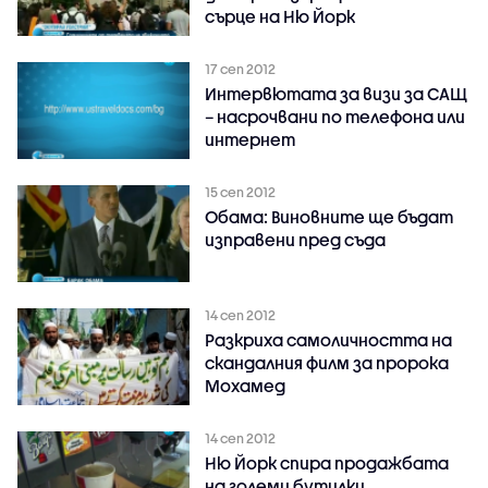
сърце на Ню Йорк
17 сеп 2012
Интервютата за визи за САЩ
– насрочвани по телефона или
интернет
15 сеп 2012
Обама: Виновните ще бъдат
изправени пред съда
14 сеп 2012
Разкриха самоличността на
скандалния филм за пророка
Мохамед
14 сеп 2012
Ню Йорк спира продажбата
на големи бутилки