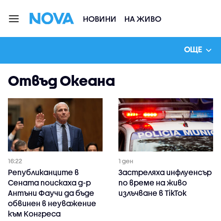
НОВИНИ
НА ЖИВО
ОЩЕ
Отвъд Океана
16:22
1 ден
Републиканците в
Застреляха инфлуенсър
Сената поискаха д-р
по време на живо
Антъни Фаучи да бъде
излъчване в TikTok
обвинен в неуважение
към Конгреса