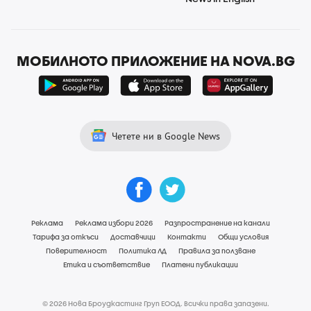
МОБИЛНОТО ПРИЛОЖЕНИЕ НА NOVA.BG
Четете ни в Google News
Реклама
Реклама избори 2026
Разпространение на канали
Тарифа за откъси
Доставчици
Контакти
Общи условия
Поверителност
Политика ЛД
Правила за ползване
Етика и съответствие
Платени публикации
© 2026 Нова Броудкастинг Груп ЕООД. Всички права запазени.