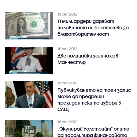
19 сеп 2012
11 милиардери даряват
половината си богатство за
благотворителност
19 сеп 2012
Две полицайки загинаха в
Манчестър
19 сеп 2012
Публикуването на таен запис
може да предреши
президентските избори в
САЩ
18 сеп 2012
„Окупирай Уолстрийт” опита
да парализира финансовото