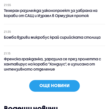
21:55
Техеран разглежда законопроект за забрана на
кораби от САЩ и Израел в Ормузкия проток
21:35
Бомба взриви микробус край сирийската столица
21:15
Френска гражданка, заразила се през пролетта с
хантавирус на кораба "Хондиус", е изписана от
интензивното отделение
ОЩЕ НОВИНИ
Водещи новини