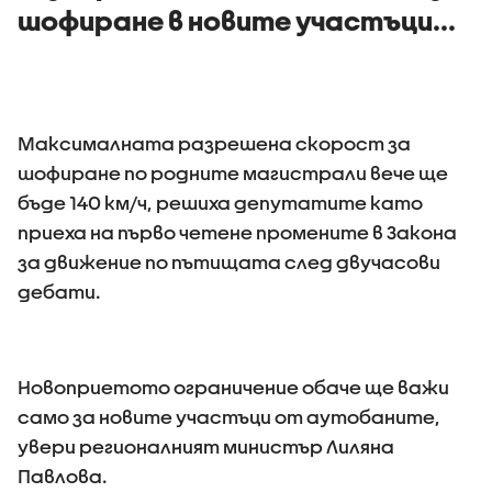
шофиране в новите участъци...
Максималната разрешена скорост за
шофиране по родните магистрали вече ще
бъде 140 км/ч, решиха депутатите като
приеха на първо четене промените в Закона
за движение по пътищата след двучасови
дебати.
Новоприетото ограничение обаче ще важи
само за новите участъци от аутобаните,
увери регионалният министър Лиляна
Павлова.