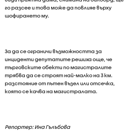
го разсее и това може да повлияе върху
шофирането му.
За да се ограничи възможността за
инциденти депутатите решиха още, че
търговските обекти по магистралите
трябва да се строят най-малко на 3 км.
разстояние от пътен възел или отсечка,
която се качва на магистралата.
Репортер: Ина Гълъбова