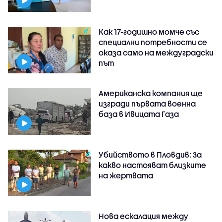
Как 17-годишно момче със
специални потребности се
оказа само на междуградски
път
Американска компания ще
изгради първата военна
база в Ивицата Газа
Убийството в Пловдив: За
какво настояват близките
на жертвата
Нова ескалация между