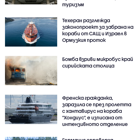
туризъм
Техеран разглежда
законопроект за забрана на
кораби от САЩ и Израел в
Ормузкия проток
Бомба взриви микробус край
сирийската столица
Френска гражданка,
заразила се през пролетта
с хантавирус на кораба
"Хондиус", е изписана от
интензивното отделение
Германия опроверга