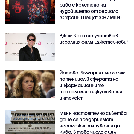
риба е кръстена на
чудовището от сериала
"Странни неща" (СНИМКИ)
Джим Кери ще участва в
игралния филм „Джетсънови“
Йотова: България има голям
потенциал в сферата на
информационните
технологии и изкуствения
интелект
МВнР настоятелно съветва
да не се предприемат
неотложни пътувания до
Куба, в това число с цел