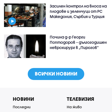
Засилен контрол на вноса на
плодове и зеленчуци от РС
Македония, Сърбия и Турция
Почина д-р Георги
Поптодоров – дългогодишен
неврохирург в „Пирогов“
ВСИЧКИ НОВИНИ
НОВИНИ
ТЕЛЕВИЗИЯ
Последни
На живо