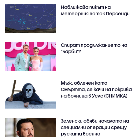
Наближава пикът на
метеорния поток Персеиди
Спират продължанието на
"Барби"?
Мъж, облечен като
Смъртта, се качи на покрива
на болница в Уелс (СНИМКА)
Зеленски обяви началото на
специални операции срещу
руската военна