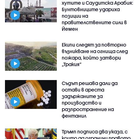
хутите и Саудитска Арабия:
Бунтовниците удариха
позиции на
правителствените сили в
Йемен
Екипи следят за повторно
възникване на огнища след
пожара, който затвори
„Тракия“
Съдът решава дали да
остави в ареста
задържаните за
производство и
разпространение на
фентанил
Тръмп подписа два указа, с
които да ограничи правото