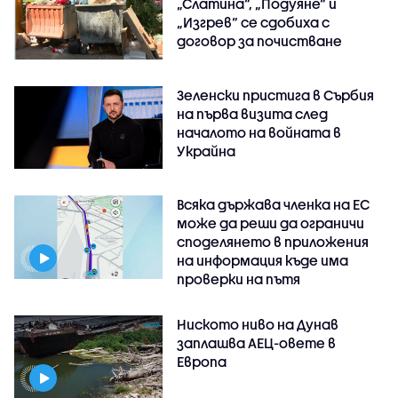
„Слатина“, „Подуяне“ и
„Изгрев“ се сдобиха с
договор за почистване
Зеленски пристига в Сърбия
на първа визита след
началото на войната в
Украйна
Всяка държава членка на ЕС
може да реши да ограничи
споделянето в приложения
на информация къде има
проверки на пътя
Ниското ниво на Дунав
заплашва АЕЦ-овете в
Европа