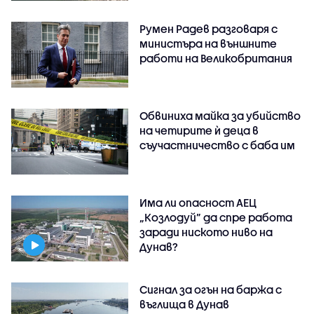
Румен Радев разговаря с
министъра на външните
работи на Великобритания
Обвиниха майка за убийство
на четирите ѝ деца в
съучастничество с баба им
Има ли опасност АЕЦ
„Козлодуй” да спре работа
заради ниското ниво на
Дунав?
Сигнал за огън на баржа с
въглища в Дунав