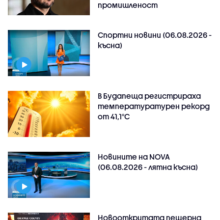
промишленост
Спортни новини (06.08.2026 -
късна)
В Будапеща регистрираха
температуратурен рекорд
от 41,1°C
Новините на NOVA
(06.08.2026 - лятна късна)
Новооткритата пещерна