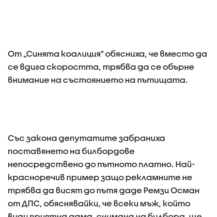
От „Синята коалиция" обясниха, че вместо да
се вдига скоростта, трябва да се обърне
внимание на състоянието на пътищата.
Със закона депутатите забраниха
поставянето на билбордове
непосредствено до пътното платно. Най-
красноречив пример защо рекламните не
трябва да висят до пътя даде Ремзи Осман
от ДПС, обяснявайки, че всеки мъж, който
види приятна дама, снимана на билборд, ще