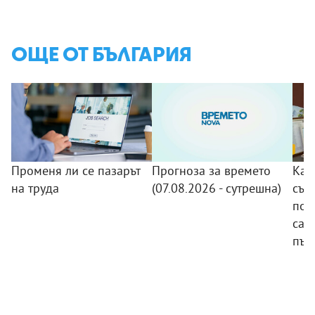
ОЩЕ ОТ БЪЛГАРИЯ
Променя ли се пазарът
Прогноза за времето
Как
на труда
(07.08.2026 - сутрешна)
със
пот
сам
път