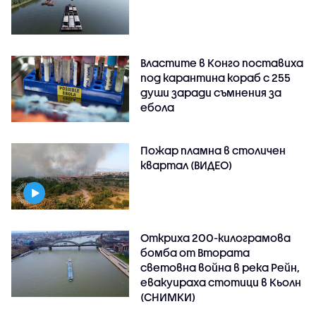
Властите в Конго поставиха
под карантина кораб с 255
души заради съмнения за
ебола
Пожар пламна в столичен
квартал (ВИДЕО)
Откриха 200-килограмова
бомба от Втората
световна война в река Рейн,
евакуираха стотици в Кьолн
(СНИМКИ)