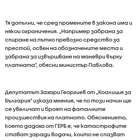
Тя допълни, че сред промените в закона има и
някои ограничения. „Например забрана за
спиране на пътно превозно средство за
престой, освен на обозначените места и
забрана за извършване на маневри върху
платната", обясни министър Павлова.
Депутатът Захари Георгиев от „Коалиция за
България" изказа мнение, че по този начин ще
се увеличат и броят на фаталните
произшествия на платното. Обяснението,
което дадоха от ГЕРБ е, че катастрофите
стават заради водачи, които не спазват