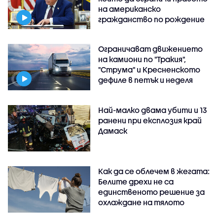
на американско
гражданство по рождение
Ограничават движението
на камиони по "Тракия",
"Струма" и Кресненското
дефиле в петък и неделя
Най-малко двама убити и 13
ранени при експлозия край
Дамаск
Как да се облечем в жегата:
Белите дрехи не са
единственото решение за
охлаждане на тялото