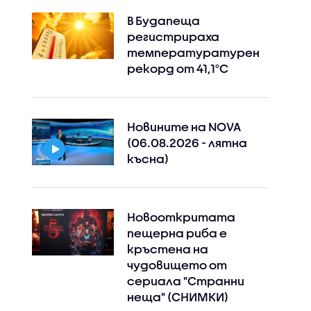
В Будапеща
регистрираха
температуратурен
рекорд от 41,1°C
Новините на NOVA
(06.08.2026 - лятна
късна)
Новооткритата
пещерна риба е
кръстена на
чудовището от
сериала "Странни
неща" (СНИМКИ)