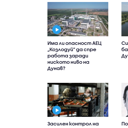
Има ли опасност АЕЦ
Си
„Козлодуй” да спре
ба
работа заради
Ду
ниското ниво на
Дунав?
Засилен контрол на
По