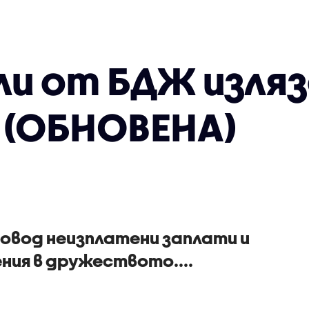
и от БДЖ изляз
(ОБНОВЕНА)
овод неизплатени заплати и
ия в дружеството....