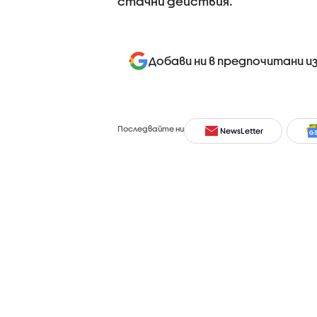
стачни действия.
Добави ни в предпочитани и
Последвайте ни
NewsLetter