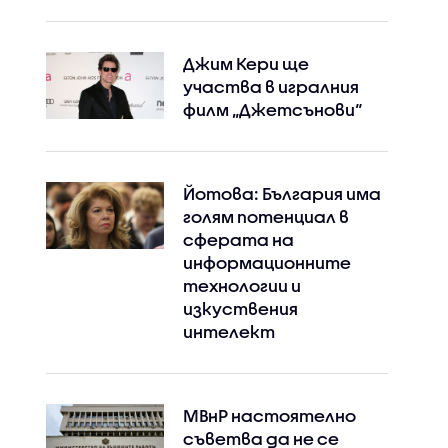
Джим Кери ще
участва в игралния
филм „Джетсънови“
Йотова: България има
голям потенциал в
сферата на
информационните
технологии и
изкуствения
интелект
МВнР настоятелно
съветва да не се