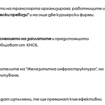
о на транспорта организираха работниците и
ески превози"
и на още две куриерски фирми.
снението на заплатите
и предстоящото
общават от КНСБ.
ужителите на "Железопътна инфраструктура", на
пътуване.
ъдат изпълнени, те ще преминат към ефективни