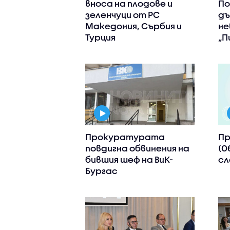
вноса на плодове и
По
зеленчуци от РС
дъ
Македония, Сърбия и
не
Турция
„П
Прокуратурата
Пр
повдигна обвинения на
(0
бившия шеф на ВиК-
сл
Бургас