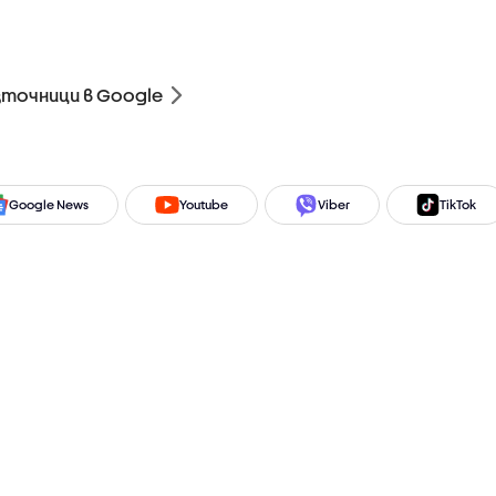
зточници в Google
Google News
Youtube
Viber
TikTok