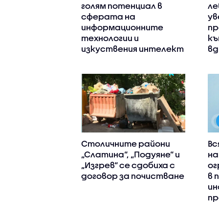
голям потенциал в
ле
сферата на
ув
информационните
пр
технологии и
къ
изкуствения интелект
вд
Столичните райони
Вс
„Слатина“, „Подуяне“ и
на
„Изгрев“ се сдобиха с
ог
договор за почистване
в 
ин
пр