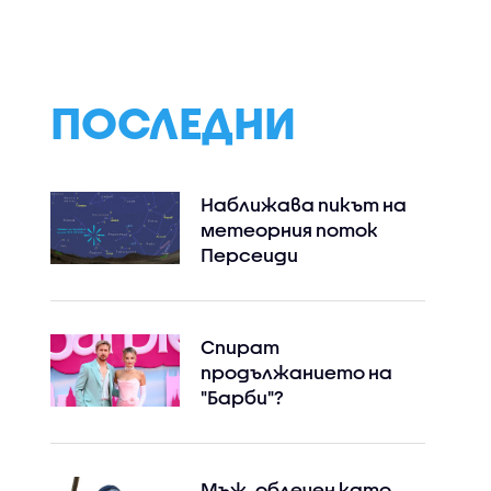
ПОСЛЕДНИ
Наближава пикът на
Instagram
Facebook
метеорния поток
Персеиди
Спират
продължанието на
"Барби"?
Мъж, облечен като