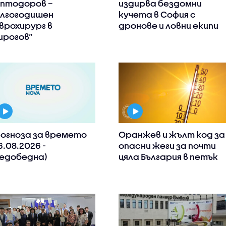
птодоров –
издирва бездомни
лгогодишен
кучета в София с
врохирург в
дронове и ловни екипи
ирогов“
огноза за времето
Оранжев и жълт код за
6.08.2026 -
опасни жеги за почти
едобедна)
цяла България в петък