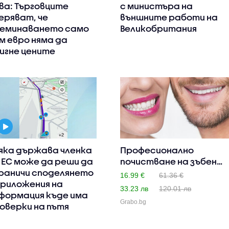
ва: Търговците
с министъра на
еряват, че
външните работи на
еминаването само
Великобритания
м евро няма да
игне цените
яка държава членка
Професионално
 ЕС може да реши да
почистване на зъбен
раничи споделянето
камък и по..
16.99 €
61.36 €
приложения на
33.23 лв
120.01 лв
формация къде има
Grabo.bg
оверки на пътя