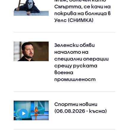
Смъртта, се качи на
покрива на болница в
Уелс (СНИМКА)
Зеленски обяви
началото на
специални операции
срещу руската
военна
промишленост
Спортни новини
(06.08.2026 - късна)