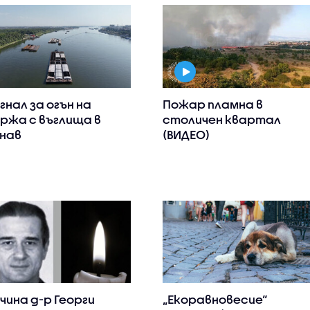
гнал за огън на
Пожар пламна в
ржа с въглища в
столичен квартал
нав
(ВИДЕО)
чина д-р Георги
„Екоравновесие“