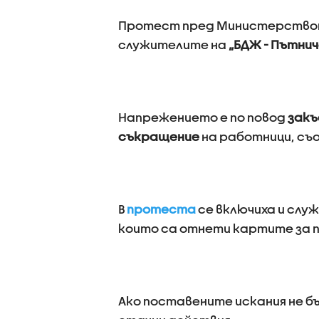
Протест пред Министерствот
служителите на
„БДЖ - Пътнич
Напрежението е по повод
закъ
съкращение
на работници, съ
В
протеста
се включиха и сл
които са отнети картите за 
Ако поставените искания не б