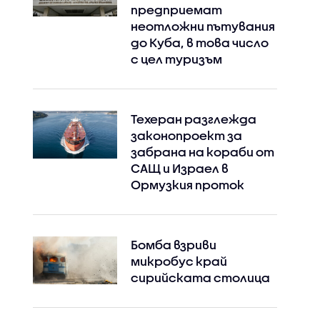
предприемат
неотложни пътувания
до Куба, в това число
с цел туризъм
Техеран разглежда
законопроект за
забрана на кораби от
САЩ и Израел в
Ормузкия проток
Бомба взриви
микробус край
сирийската столица