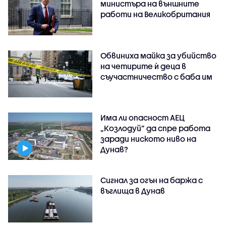
министъра на външните
работи на Великобритания
Обвиниха майка за убийство
на четирите ѝ деца в
съучастничество с баба им
Има ли опасност АЕЦ
„Козлодуй” да спре работа
заради ниското ниво на
Дунав?
Сигнал за огън на баржа с
въглища в Дунав