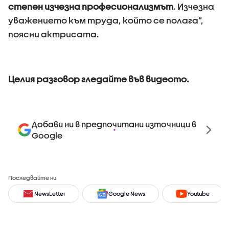
степен изчезна професионализмът
. Изчезна
уважението към труда, който се полага”,
поясни актрисата.
Целия разговор гледайте във видеото.
Добави ни в предпочитани източници в
Google
Последвайте ни
NewsLetter
Google News
Youtube