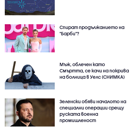
Спират продължанието на
"Барби"?
Мъж, облечен като
Смъртта, се качи на покрива
на болница в Уелс (СНИМКА)
Зеленски обяви началото на
специални операции срещу
руската военна
промишленост