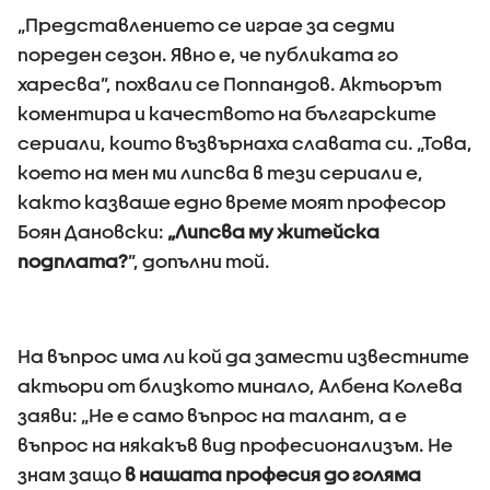
„Представлението се играе за седми
пореден сезон. Явно е, че публиката го
харесва”, похвали се Поппандов. Актьорът
коментира и качеството на българските
сериали, които възвърнаха славата си. „Това,
което на мен ми липсва в тези сериали е,
както казваше едно време моят професор
Боян Дановски:
„Липсва му житейска
подплата?
”, допълни той.
На въпрос има ли кой да замести известните
актьори от близкото минало, Албена Колева
заяви: „Не е само въпрос на талант, а е
въпрос на някакъв вид професионализъм. Не
знам защо
в нашата професия до голяма