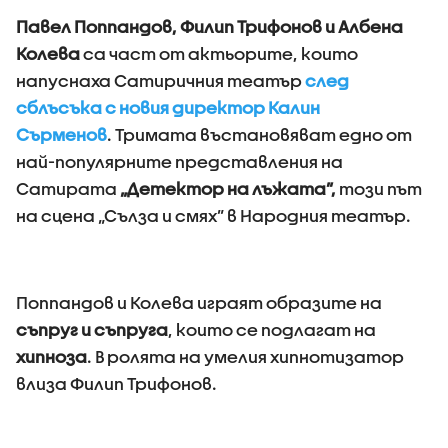
Павел Поппандов, Филип Трифонов и Албена
Колева
са част от актьорите, които
напуснаха Сатиричния театър
след
сблъсъка с новия директор Калин
Сърменов
.
Тримата въстановяват едно от
най-популярните представления на
Сатирата
„Детектор на лъжата”,
този път
на сцена „Сълза и смях” в Народния театър.
Поппандов и Колева играят образите на
съпруг и съпруга
, които се подлагат на
хипноза
. В ролята на умелия хипнотизатор
влиза Филип Трифонов.