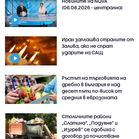
Новините на NOVA
(06.08.2026 - централна)
Иран заплашва страните от
Залива, ако не спрат
ударите на САЩ
Ръстът на търговията на
дребно в България е над
десет пъти по-висок от
средния в еврозоната
Столичните райони
„Слатина“, „Подуяне“ и
„Изгрев“ се сдобиха с
договор за почистване