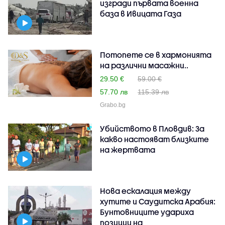
изгради първата военна
база в Ивицата Газа
Потопете се в хармонията
на различни масажни..
29.50 €
59.00 €
57.70 лв
115.39 лв
Grabo.bg
Убийството в Пловдив: За
какво настояват близките
на жертвата
Нова ескалация между
хутите и Саудитска Арабия:
Бунтовниците удариха
позиции на