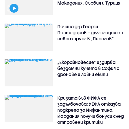
Македония, Сърбия и Турция
Почина д-р Георги
Поптодоров – дългогодишен
неврохирург в „Пирогов“
„Екоравновесие“ издирва
бездомни кучета в София с
дронове и ловни екипи
Кризата във ФИФА се
задълбочава: УЕФА отказва
подкрепа за Инфантино,
Йордания получи бонуси след
отправени критики