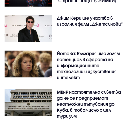
"Странни неща" (СНИМКИ)
Джим Кери ще участва в
игралния филм „Джетсънови“
Йотова: България има голям
потенциал в сферата на
информационните
технологии и изкуствения
интелект
МВнР настоятелно съветва
да не се предприемат
неотложни пътувания до
Куба, в това число с цел
туризъм