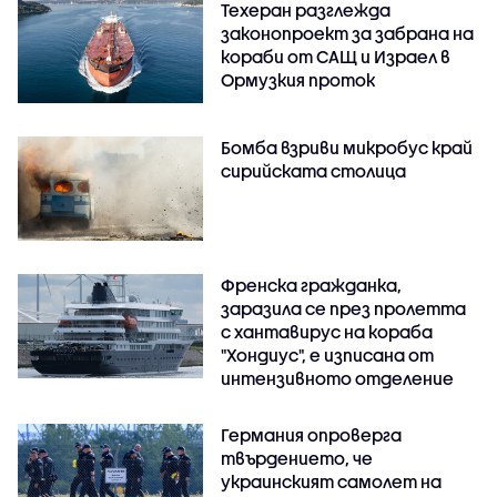
Техеран разглежда
законопроект за забрана на
кораби от САЩ и Израел в
Ормузкия проток
Бомба взриви микробус край
сирийската столица
Френска гражданка,
заразила се през пролетта
с хантавирус на кораба
"Хондиус", е изписана от
интензивното отделение
Германия опроверга
твърдението, че
украинският самолет на