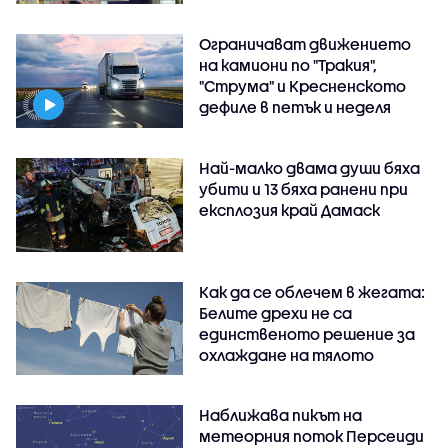
Ограничават движението
на камиони по "Тракия",
"Струма" и Кресненското
дефиле в петък и неделя
Най-малко двама души бяха
убити и 13 бяха ранени при
експлозия край Дамаск
Как да се облечем в жегата:
Белите дрехи не са
единственото решение за
охлаждане на тялото
Наближава пикът на
метеорния поток Персеиди