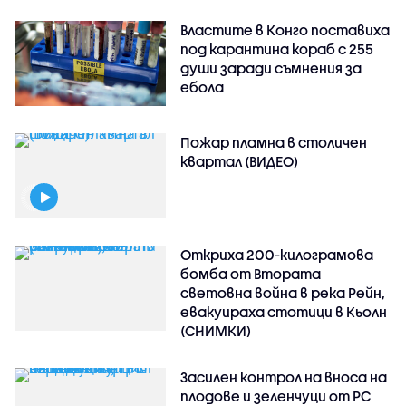
Властите в Конго поставиха
под карантина кораб с 255
души заради съмнения за
ебола
Пожар пламна в столичен
квартал (ВИДЕО)
Откриха 200-килограмова
бомба от Втората
световна война в река Рейн,
евакуираха стотици в Кьолн
(СНИМКИ)
Засилен контрол на вноса на
плодове и зеленчуци от РС