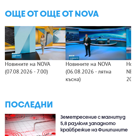
ОЩЕ ОТ ОЩЕ ОТ NOVA
Новините на NOVA
Новините на NOVA
Нов
(07.08.2026 - 7.00)
(06.08.2026 - лятна
NEW
късна)
20:
ПОСЛЕДНИ
Земетресение с магнитуд
5,8 разлюля западното
крайбрежие на Филипините