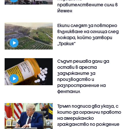
правителствените сили в
Йемен
Екипи следят за повторно
възникване на огнища след
пожара, който затвори
„Тракия“
Съдът решава дали да
остави в ареста
задържаните за
производство и
разпространение на
фентанил
Тръмп подписа два указа, с
които да ограничи правото
на американско
гражданство по рождение