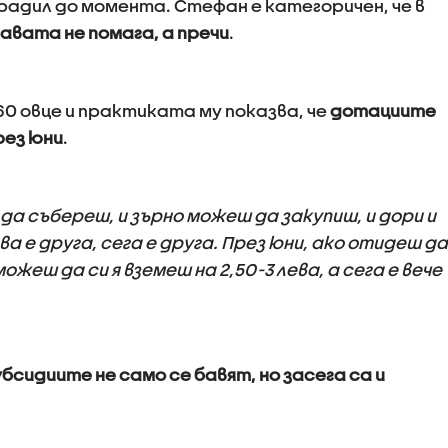
градил до момента. Стефан е категоричен, че в
вата не помага, а пречи
.
 овце и практиката му показва, че
дотациите
рез юни
.
а събереш, и зърно можеш да закупиш, и дори и
а е друга, сега е друга. През юни, ако отидеш да
ожеш да си я вземеш на 2,50-3 лева, а сега е вече
бсидиите не само се бавят, но засега са и