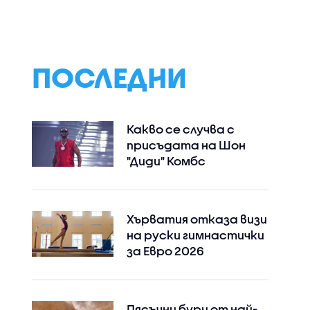
ПОСЛЕДНИ
Какво се случва с
присъдата на Шон
"Диди" Комбс
Хърватия отказа визи
на руски гимнастички
за Евро 2026
Пясъчни бури от най-