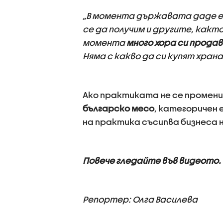
„В момента държавата даде едв
се да получим и другите, какт
момента
много хора си прода
Няма с какво да си купят хран
Ако практиката не се промени
българско месо
, категоричен 
на практика съсипва бизнеса 
Повече гледайте във видеото.
Репортер: Олга Василева