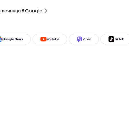
зточници в Google
Google News
Youtube
Viber
TikTok