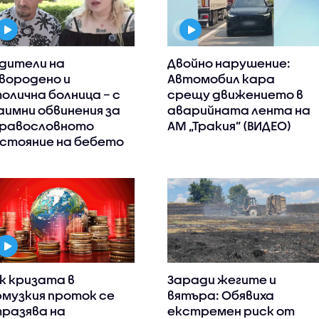
дители на
Двойно нарушение:
вородено и
Автомобил кара
олична болница – с
срещу движението в
аимни обвинения за
аварийната лента на
равословното
АМ „Тракия” (ВИДЕО)
стояние на бебето
к кризата в
Заради жегите и
музкия проток се
вятъра: Обявиха
разява на
екстремен риск от