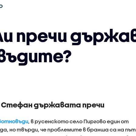
О
ли пречи държа
въдите?
 Стефан държавата пречи
вотновъди
, в русенското село Пиргово един от
жда, но твърди, че проблемите в бранша са на път