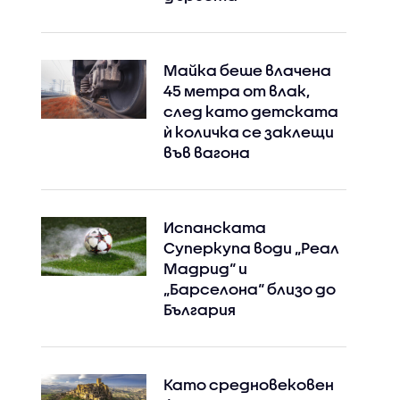
Майка беше влачена
45 метра от влак,
след като детската
ѝ количка се заклещи
във вагона
Испанската
Суперкупа води „Реал
Мадрид“ и
„Барселона“ близо до
България
Като средновековен