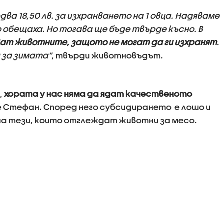
а 18,50 лв. за изхранването на 1 овца. Надяваме
о обещаха. Но тогава ще бъде твърде късно. В
ват животните, защото не могат да ги изхранят
.
а за зимата”
, твърди животновъдът.
,
хората у нас няма да ядат качественото
е Стефан. Според него субсидирането е лошо и
на тези, които отглеждат животни за месо.