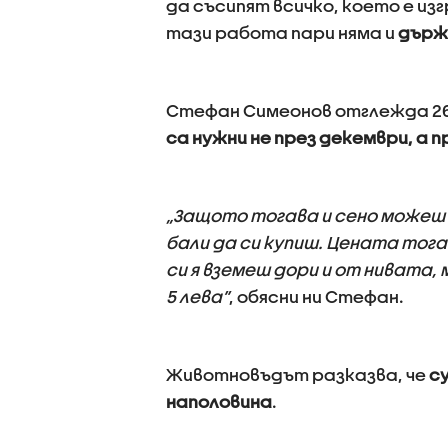
да съсипят всичко, което е из
тази работа пари няма и
държа
Стефан Симеонов отглежда 260
са нужни не през декември, а п
„Защото тогава и сено можеш д
бали да си купиш. Цената тогав
си я вземеш дори и от нивата, м
5 лева”
, обясни ни Стефан.
Животновъдът разказва, че
су
наполовина
.