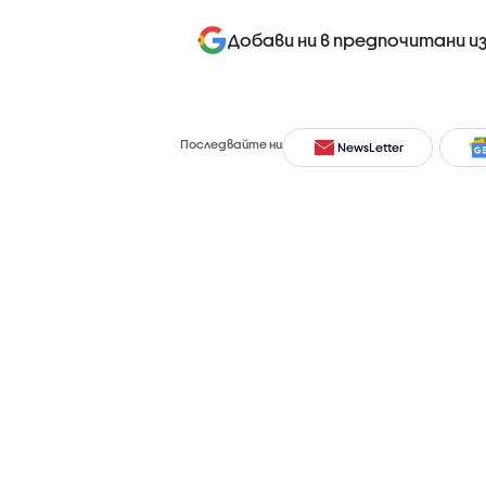
Добави ни в предпочитани и
Последвайте ни
NewsLetter