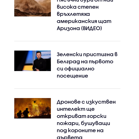
висока степен
връхлетяха
американския щат
Аризона (ВИДЕО)
Instagram
Facebook
Зеленски пристигна в
Белград на първото
си официално
посещение
Дронове с изкуствен
интелект ще
откриват горски
пожари, бушуващи
под короните на
дървета