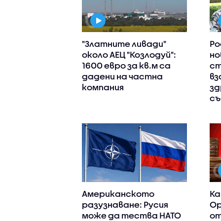
"Златните ливади"
Ро
около АЕЦ "Козлодуй":
но
1600 евро за кв.м са
ст
дадени на частна
вз
компания
зд
съ
Американското
Ка
разузнаване: Русия
Ор
може да тества НАТО
от