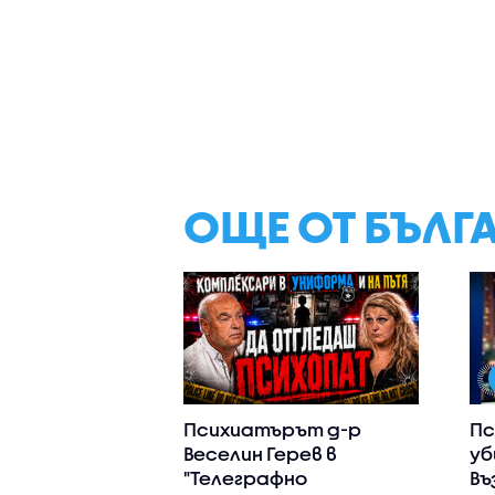
ОЩЕ ОТ БЪЛГ
Психиатърът д-р
Пс
Веселин Герев в
уб
"Телеграфно
Въ