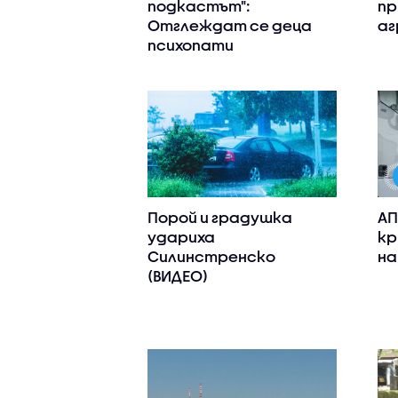
подкастът":
пр
Отглеждат се деца
аг
психопати
Порой и градушка
АП
удариха
кр
Силинстренско
на
(ВИДЕО)