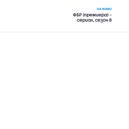
НА ЖИВО
ФБР (премиера) –
сериал, сезон 8