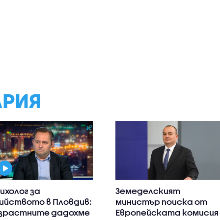
АРИЯ
ихолог за
Земеделският
ийството в Пловдив:
министър поиска от
зрастните дадохме
Европейската комисия