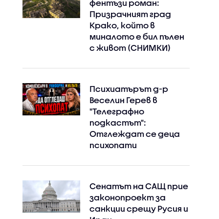
фентъзи роман:
Призрачният град
Крако, който в
миналото е бил пълен
с живот (СНИМКИ)
Психиатърът д-р
Веселин Герев в
"Телеграфно
подкастът":
Отглеждат се деца
психопати
Сенатът на САЩ прие
законопроект за
санкции срещу Русия и