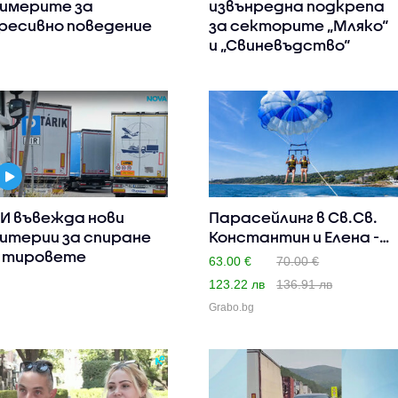
имерите за
извънредна подкрепа
ресивно поведение
за секторите „Мляко“
и „Свиневъдство“
И въвежда нови
Парасейлинг в Св.Св.
итерии за спиране
Константин и Елена -
 тировете
за..
63.00 €
70.00 €
123.22 лв
136.91 лв
Grabo.bg