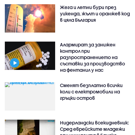
Жега и летни бури през
уикенда, жълт и оранжев код
в цяла България
Алармират за занижен
контрол при
разпространението на
съставки за производство
на фентанил у нас
Сменят безплатно всички
коли с електромобили на
гръцки остров
Нидерландски всекидневник:
Сред еврейските младежи