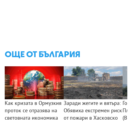
ОЩЕ ОТ БЪЛГАРИЯ
Как кризата в Ормузкия
Заради жегите и вятъра:
Гол
проток се отразява на
Обявиха екстремен риск
Пло
световната икономика
от пожари в Хасковско
(ВИ