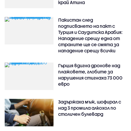
край Атина
Пакистан след
подписването на пакт с
Турция и Саудитска Арабия:
Нападение срещу една от
страните ще се смята за
нападение срещу всички
Гърция вдигна дронове над
плажовете, глобите за
нарушения стигнаха 73 000
евро
Задържаха мъж, шофирал с
над 3 промила алкохол по
столичен булевард