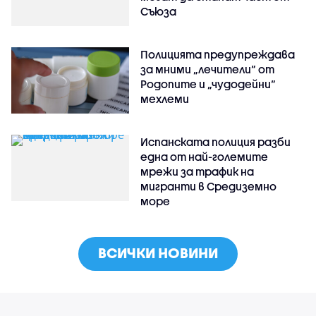
Съюза
Полицията предупреждава
за мними „лечители“ от
Родопите и „чудодейни“
мехлеми
Испанската полиция разби
една от най-големите
мрежи за трафик на
мигранти в Средиземно
море
ВСИЧКИ НОВИНИ