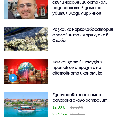
скъпи часовници останали
недокоснати в дома на
убития Владимир Янков
Разкриха нарколаборатория
с половин тон марихуана в
Сърбия
Как кризата в Ормузкия
проток се отразява на
световната икономика
Едночасова панорамна
разходка около островит..
12.00 €
15.00 €
23.47 лв
29.34 лв