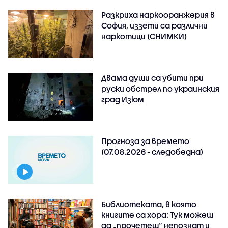
Разкриха наркооранжерия в
София, иззети са различни
наркотици (СНИМКИ)
Двама души са убити при
руски обстрeл по украинския
град Изюм
Прогноза за времето
(07.08.2026 - следобедна)
Библиотеката, в която
книгите са хора: Тук можеш
да „прочетеш“ непознат и