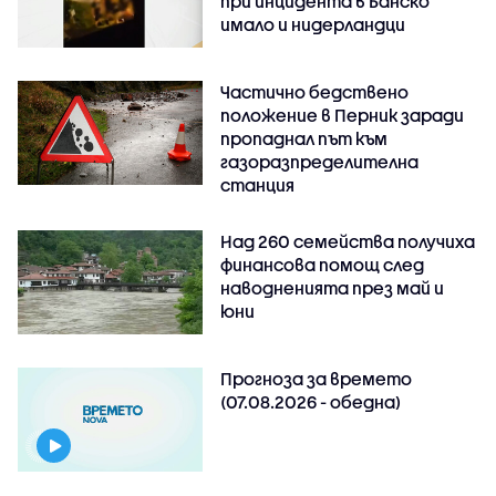
при инцидента в Банско
имало и нидерландци
Частично бедствено
положение в Перник заради
пропаднал път към
газоразпределителна
станция
Над 260 семейства получиха
финансова помощ след
наводненията през май и
юни
Прогноза за времето
(07.08.2026 - обедна)