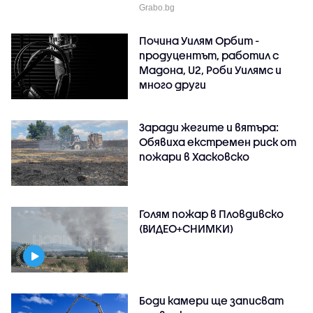
Grabo.bg
Почина Уилям Орбит -
продуцентът, работил с
Мадона, U2, Роби Уилямс и
много други
Заради жегите и вятъра:
Обявиха екстремен риск от
пожари в Хасковско
Голям пожар в Пловдивско
(ВИДЕО+СНИМКИ)
Боди камери ще записват