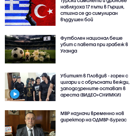
Турски самолети и дронове
навлязоха 17 пъти в Гърция,
стигна се до симулиран
въздушен бой
Футболен национал беше
убит с павета при грабеж в
Уганда
Убитият в Пловдив - горен с
цигари и с обръснати вежди,
заподозрените остават в
ареста (ВИДЕО+СНИМКИ)
МВР назначи временно нов
директор на ОДМВР-Бургас