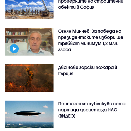
проверките на строителни
обекти в София
Огнян Минчев: За победа на
президентските избори ще
трябват минимум 1,2 млн.
гласа
Два нови горски пожара в
Гърция
Пентагонът публикува пета
партида досиета за НЛО
(ВИДЕО)