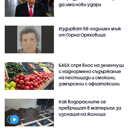
да има нови удари
Издирват 58-годишен мъж
от Горна Оряховица
БАБХ спря внос на зеленчуци
с наднормено съдържание
на пестициди и смокини,
замърсени с афлатоксини
Как водораслите се
превръщат в материал за
изолация на жилища