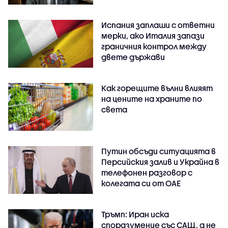
Испания заплаши с ответни
мерки, ако Италия запази
граничния контрол между
двете държави
Как горещите вълни влияят
на цените на храните по
света
Путин обсъди ситуацията в
Персийския залив и Украйна в
телефонен разговор с
колегата си от ОАЕ
Тръмп: Иран иска
споразумение със САЩ, а не