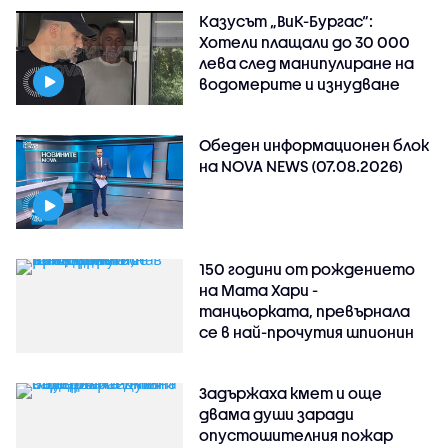
Казусът „ВиК-Бургас“:
Хотели плащали до 30 000
лева след манипулиране на
водомерите и изнудване
Обеден информационен блок
на NOVA NEWS (07.08.2026)
150 години от рождението
на Мата Хари -
танцьорката, превърнала
се в най-прочутия шпионин
Задържаха кмет и още
двама души заради
опустошителния пожар