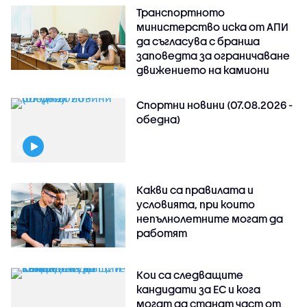
Транспортното
министерство иска от АПИ
да съгласува с бранша
заповедта за ограничаване
движението на камиони
Спортни новини (07.08.2026 -
обедна)
Какви са правилата и
условията, при които
непълнолетните могат да
работят
Кои са следващите
кандидати за ЕС и кога
могат да станат част от