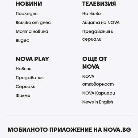
НОВИНИ
ТЕЛЕВИЗИЯ
Последни
На живо
Всичко от днес
Лицата на NOVA
Моята новина
Предавания и
сериали
Видео
NOVA PLAY
ОЩЕ ОТ
NOVA
Новини
NOVA
Предавания
отговорност
Сериали
NOVA Кариери
Филми
News in English
МОБИЛНОТО ПРИЛОЖЕНИЕ НА NOVA.BG