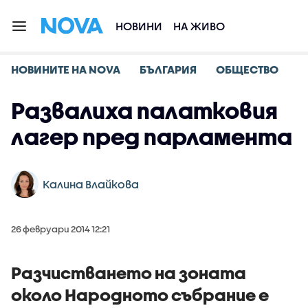
НОВИНИ
НА ЖИВО
НОВИНИТЕ НА NOVA
БЪЛГАРИЯ
ОБЩЕСТВО
Развалиха пaлaтковия
лaгер пред парламента
Калина Влайкова
26 февруари 2014 12:21
Рaзчиствaнето нa зонaтa
около Нaродното събрaние е