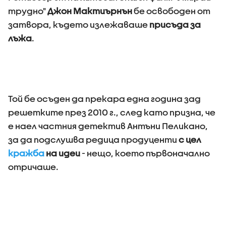
трудно"
Джон Мактиърнън
бе освободен от
затвора, където излежаваше
присъда за
лъжа
.
Той бе осъден да прекара една година зад
решетките през 2010 г., след като призна, че
е наел частния детектив Антъни Пеликано,
за да подслушва редица продуценти
с цел
кражба
на идеи
- нещо, което първоначално
отричаше.