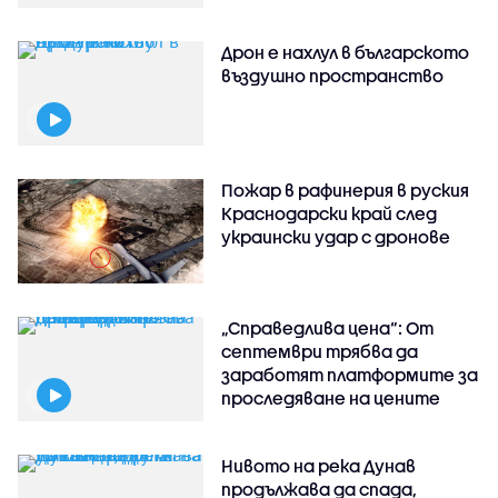
Дрон е нахлул в българското
въздушно пространство
Пожар в рафинерия в руския
Краснодарски край след
украински удар с дронове
„Справедлива цена“: От
септември трябва да
заработят платформите за
проследяване на цените
Нивото на река Дунав
продължава да спада,