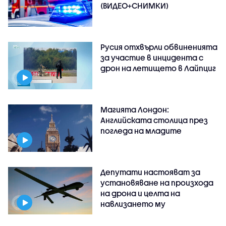
(ВИДЕО+СНИМКИ)
Русия отхвърли обвиненията
за участие в инцидента с
дрон на летището в Лайпциг
Магията Лондон:
Английската столица през
погледа на младите
Депутати настояват за
установяване на произхода
на дрона и целта на
навлизането му