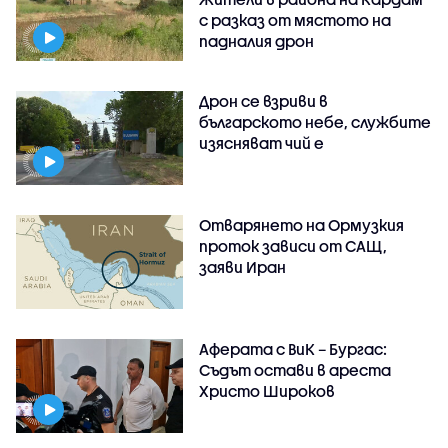
с разказ от мястото на
падналия дрон
Дрон се взриви в
българското небе, службите
изясняват чий е
Отварянето на Ормузкия
проток зависи от САЩ,
заяви Иран
Аферата с ВиК – Бургас:
Съдът остави в ареста
Христо Широков