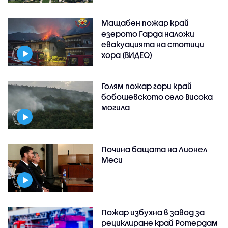
Мащабен пожар край
езерото Гарда наложи
евакуацията на стотици
хора (ВИДЕО)
Голям пожар гори край
бобошевското село Висока
могила
Почина бащата на Лионел
Меси
Пожар избухна в завод за
рециклиране край Ротердам