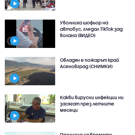
Уволниха шофьор на
автобус, гледал TikTok зад
волана (ВИДЕО)
Овладян е пожарът край
Асеновград (СНИМКИ)
Какви вирусни инфекции ни
засягат през летните
месеци
Прогноза за времето