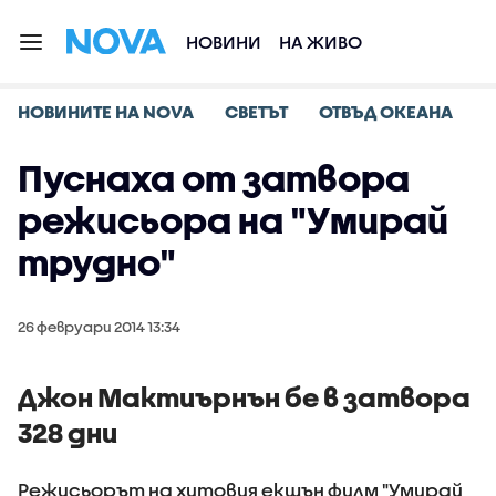
НОВИНИ
НА ЖИВО
НОВИНИТЕ НА NOVA
СВЕТЪТ
ОТВЪД ОКЕАНА
Пуснаха от затвора
режисьора на "Умирай
трудно"
26 февруари 2014 13:34
Джон Мактиърнън бе в затвора
328 дни
Режисьорът на хитовия екшън филм "Умирай