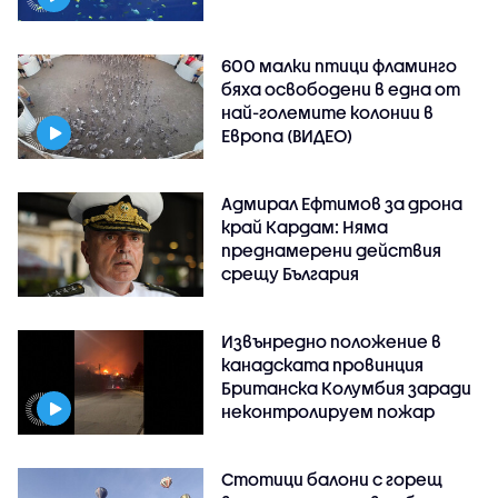
600 малки птици фламинго
бяха освободени в една от
най-големите колонии в
Европа (ВИДЕО)
Адмирал Ефтимов за дрона
край Кардам: Няма
преднамерени действия
срещу България
Извънредно положение в
канадската провинция
Британска Колумбия заради
неконтролируем пожар
Стотици балони с горещ