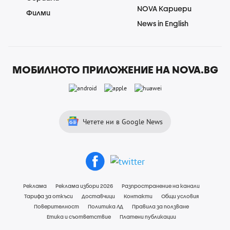
NOVA Кариери
Филми
News in English
МОБИЛНОТО ПРИЛОЖЕНИЕ НА NOVA.BG
Четете ни в Google News
Реклама
Реклама избори 2026
Разпространение на канали
Тарифа за откъси
Доставчици
Контакти
Общи условия
Поверителност
Политика ЛД
Правила за ползване
Етика и съответствие
Платени публикации