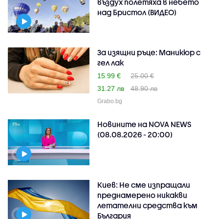
въздух полетяха в небето
над Бристол (ВИДЕО)
За изящни ръце: Маникюр с
гел лак
15.99 €
25.00 €
31.27 лв
48.90 лв
Grabo.bg
Новините на NOVA NEWS
(08.08.2026 - 20:00)
Киев: Не сме изпращали
преднамерено никакви
летателни средства към
България