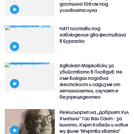
достигна 109 см под
условната нула
НАП постави под
наблюдение два фестивала
в Бургаско
Адвокат Марковски за
убийството в Пловдив: Не
съм виждал подобна
жестокост и садизъм от
непълнолетни, случаят е
безпрецедентен
Режисьорът на „Добрият Уил
Хънтинг“ Гас Ван Сант - за
киното, Кърт Кобейн и новия
му филм "Мъртва хватка"