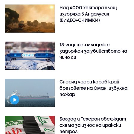
Над 4000 хектара площ
изгоряха в Андалусия
(ВИДЕО+СНИМКИ)
18-годишен младеж е
задържан за убийството на
чичо си
Снаряд удари кораб край
бреговете на Оман, избухна
пожар
Багдад и Техеран обсъждат
схема за износ на иракски
петрол