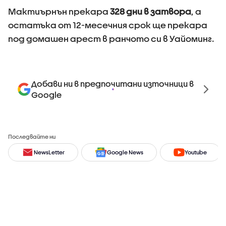
Мактиърнън прекара
328 дни в затвора
, а
остатъка от 12-месечния срок ще прекара
под домашен арест в ранчото си в Уайоминг.
Добави ни в предпочитани източници в
Google
Последвайте ни
NewsLetter
Google News
Youtube