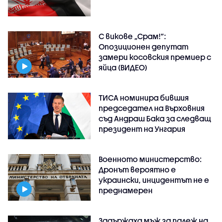
С викове „Срам!“:
Опозиционен депутат
замери косовския премиер с
яйца (ВИДЕО)
ТИСА номинира бившия
председател на Върховния
съд Андраш Бака за следващ
президент на Унгария
Военното министерство:
Дронът вероятно е
украински, инцидентът не е
преднамерен
Задържаха мъж за палеж на