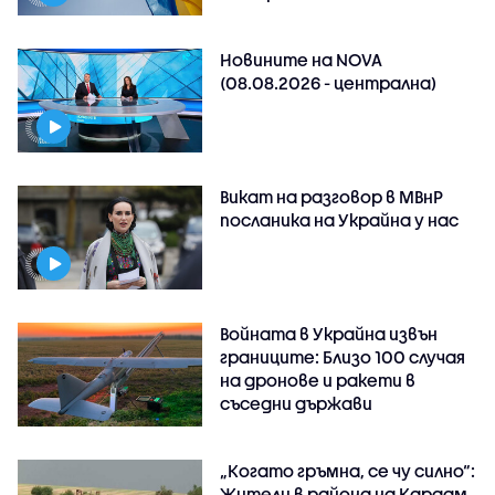
Новините на NOVA
(08.08.2026 - централна)
Викат на разговор в МВнР
посланика на Украйна у нас
Войната в Украйна извън
границите: Близо 100 случая
на дронове и ракети в
съседни държави
„Когато гръмна, се чу силно“:
Жители в района на Кардам