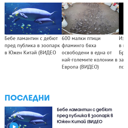
Бебе ламантин с дебют
600 малки птици
Изв
пред публика в зоопарк
фламинго бяха
в к
в Южен Китай (ВИДЕО
освободени в една от
Бри
най-големите колонии в
зар
Европа (ВИДЕО)
пож
ПОСЛЕДНИ
Бебе ламантин с дебют
пред публика в зоопарк в
Южен Китай (ВИДЕО