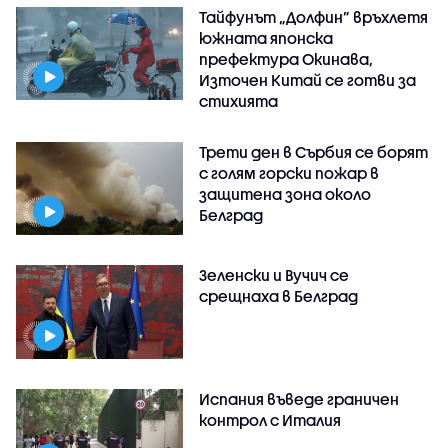
Тайфунът „Долфин” връхлетя
южната японска
префектура Окинава,
Източен Китай се готви за
стихията
Трети ден в Сърбия се борят
с голям горски пожар в
защитена зона около
Белград
Зеленски и Вучич се
срещнаха в Белград
Испания въведе граничен
контрол с Италия