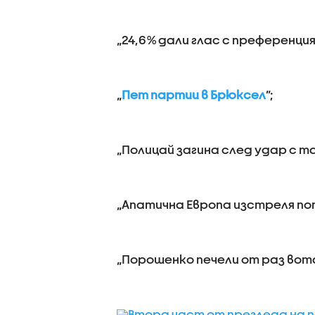
„24,6% дали глас с преференция”,
„
Пет партии в Брюксел
”;
„Полицай загина след удар с та
„Апатична Европа изстреля поп
„Порошенко печели от раз вота
Втора част от прегледа на 