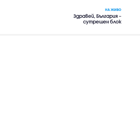
НА ЖИВО
Здравей, България –
сутрешен блок