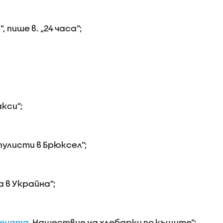
 пише в. „24 часа”;
кси”;
улисти в Брюксел”;
 в Украйна”;
печата
„Нашествие на хлебарки по къщите”;