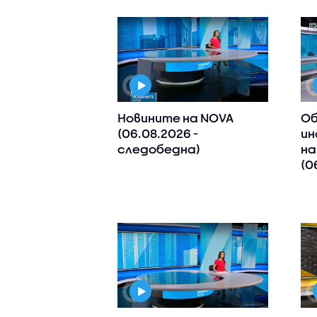
Новините на NOVA
Об
(06.08.2026 -
ин
следобедна)
на
(0