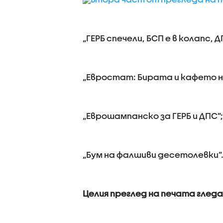
„ГЕРБ спечели, БСП е в колапс, Д
„Евростат: Бирата и кафето на
„Еврошампанско за ГЕРБ и ДПС”;
„Бум на фалшиви десетолевки”
Целия преглед на печата глед