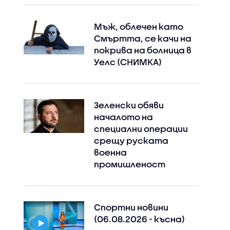
Мъж, облечен като
Смъртта, се качи на
покрива на болница в
Уелс (СНИМКА)
Зеленски обяви
началото на
специални операции
срещу руската
военна
промишленост
Спортни новини
(06.08.2026 - късна)