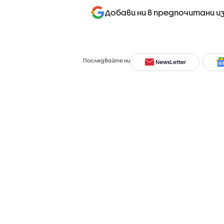
Добави ни в предпочитани и
Последвайте ни
NewsLetter