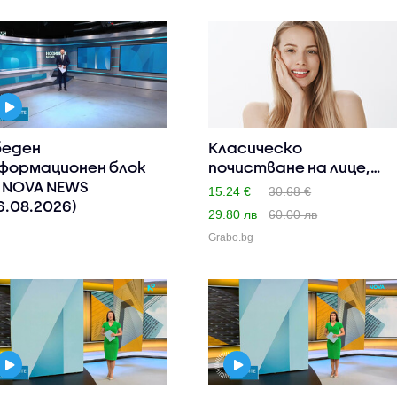
еден
Класическо
формационен блок
почистване на лице,
 NOVA NEWS
плюс дарсонва..
15.24 €
30.68 €
6.08.2026)
29.80 лв
60.00 лв
Grabo.bg