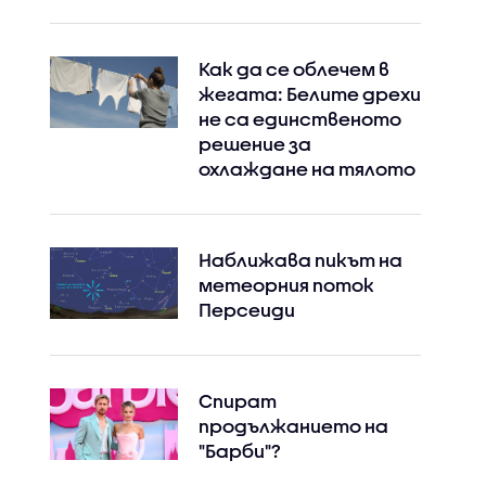
Как да се облечем в
жегата: Белите дрехи
не са единственото
решение за
охлаждане на тялото
Наближава пикът на
метеорния поток
Персеиди
Спират
продължанието на
"Барби"?