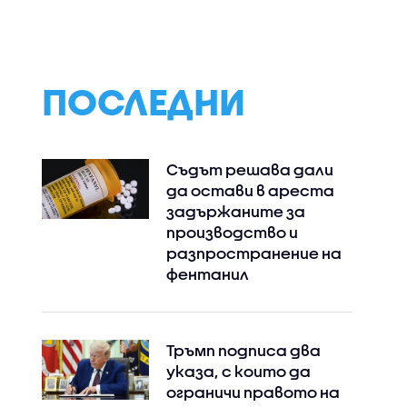
ПОСЛЕДНИ
Съдът решава дали
да остави в ареста
задържаните за
производство и
разпространение на
фентанил
Тръмп подписа два
указа, с които да
ограничи правото на