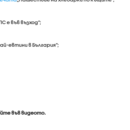
ПС е във възход”;
й-евтини в България”;
.
айте във видеото.