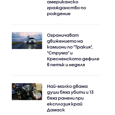
американско
гражданство по
рождение
Instagram
Facebook
Ограничават
движението на
камиони по "Тракия",
"Струма" и
Кресненското дефиле
в петък и неделя
Най-малко двама
души бяха убити и 13
бяха ранени при
експлозия край
Дамаск