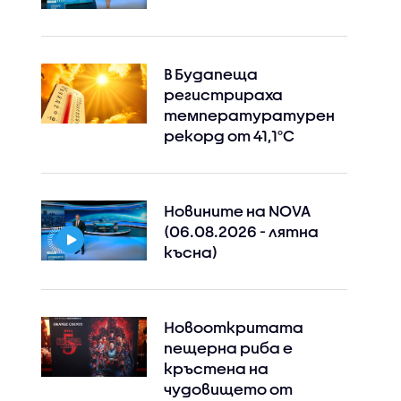
В Будапеща
регистрираха
температуратурен
рекорд от 41,1°C
Новините на NOVA
(06.08.2026 - лятна
късна)
Новооткритата
пещерна риба е
кръстена на
чудовището от