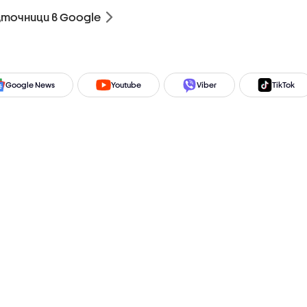
зточници в Google
Google News
Youtube
Viber
TikTok