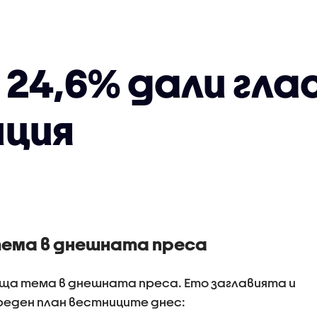
 24,6% дали глас
ция
тема в днешната преса
ща тема в днешната преса. Ето заглавията и
еден план вестниците днес: