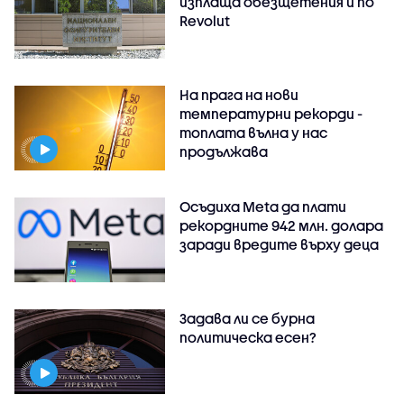
изплаща обезщетения и по
Revolut
На прага на нови
температурни рекорди -
топлата вълна у нас
продължава
Осъдиха Meta да плати
рекордните 942 млн. долара
заради вредите върху деца
Задава ли се бурна
политическа есен?