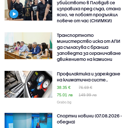
убийството в Пловдив се
изправиха пред съда, стана
ясно, че побоят продължил
повече от час (СНИМКИ)
Транспортното
министерство иска от АПИ
да съгласува с бранша
заповедта за ограничаване
движението на камиони
Профилактика и зареждане
на климатична систе..
38.35 €
76.69 €
75.01 лв
149.99 лв
Grabo.bg
Спортни новини (07.08.2026 -
обедна)