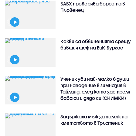
БАБХ проверява борсата в
Първенец
Какви са обвиненията срещу
бившия шеф на ВиК-Бургас
Ученик уби най-малко 6 души
при нападение в гимназия в
Тайланд, след като застреля
баба си и дядо си (СНИМКИ)
Задържаха мъж за палеж на
кметството в Тръстеник