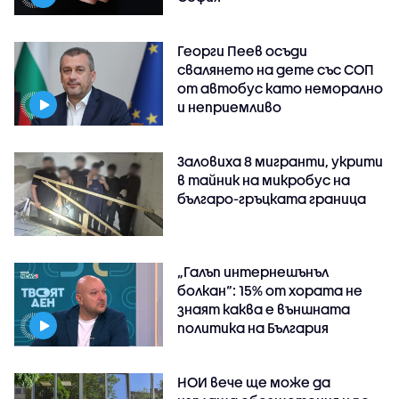
Георги Пеев осъди
свалянето на дете със СОП
от автобус като неморално
и неприемливо
Заловиха 8 мигранти, укрити
в тайник на микробус на
българо-гръцката граница
„Галъп интернешънъл
болкан“: 15% от хората не
знаят каква е външната
политика на България
НОИ вече ще може да