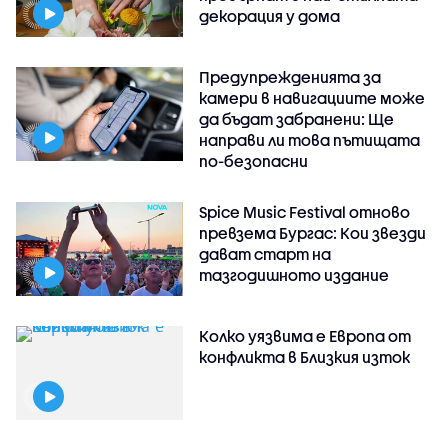
декорация у дома
Предупрежденията за
камери в навигациите може
да бъдат забранени: Ще
направи ли това пътищата
по-безопасни
Spice Music Festival отново
превзема Бургас: Кои звезди
дават старт на
тазгодишното издание
Колко уязвима е Европа от
конфликта в Близкия изток