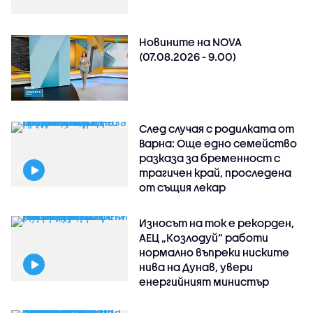
Новините на NOVA
(07.08.2026 - 9.00)
След случая с родилката от
Варна: Още едно семейство
разказа за бременност с
трагичен край, проследена
от същия лекар
Износът на ток е рекорден,
АЕЦ „Козлодуй“ работи
нормално въпреки ниските
нива на Дунав, увери
енергийният министър