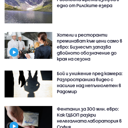
едно от Рилските езера
Хотели и ресторанти
преминават към цени само в
евро: Бизнесът запазва
двойното обозначение до
края на сезона
Бой и унижение пред камера:
Разпространиха видео с
насилие над непълнолетен в
Радомир
Фентанил за 300 млн. евро:
Как ГДБОП разкри
нелегалната лаборатория в
София