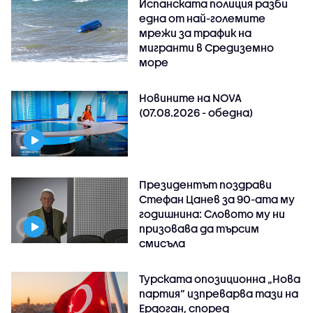
Испанската полиция разби
една от най-големите
мрежи за трафик на
мигранти в Средиземно
море
Новините на NOVA
(07.08.2026 - обедна)
Президентът поздрави
Стефан Цанев за 90-ата му
годишнина: Словото му ни
призовава да търсим
смисъла
Турската опозиционна „Нова
партия“ изпреварва тази на
Ердоган, според