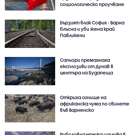
социологическо проучване
Бързият влак София - Варна
блъсна и уби жена край
Павликени
Сапьори премахнаха
експлозиви от Дунав в
центъра на Будапеща
Откриха огнище на
африканска чума по свинете
във Варненско
Риболовна мрежа изплува в