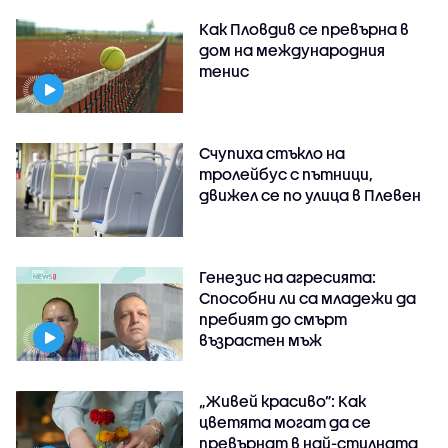
Как Пловдив се превърна в
дом на международния
тенис
Счупиха стъкло на
тролейбус с пътници,
движел се по улица в Плевен
Генезис на агресията:
Способни ли са младежи да
пребият до смърт
възрастен мъж
„Живей красиво”: Как
цветята могат да се
превърнат в най-стилната