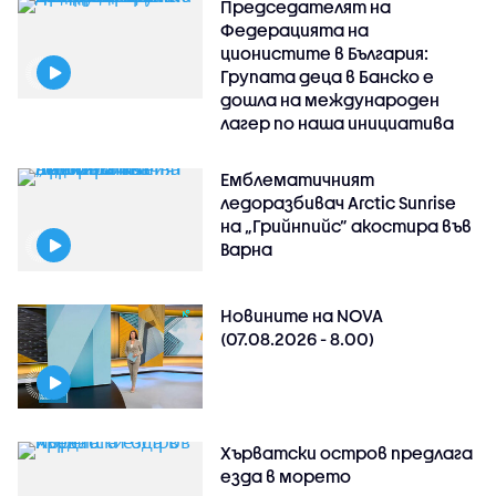
Председателят на
Федерацията на
ционистите в България:
Групата деца в Банско е
дошла на международен
лагер по наша инициатива
Емблематичният
ледоразбивач Arctic Sunrise
на „Грийнпийс” акостира във
Варна
Новините на NOVA
(07.08.2026 - 8.00)
Хърватски остров предлага
езда в морето