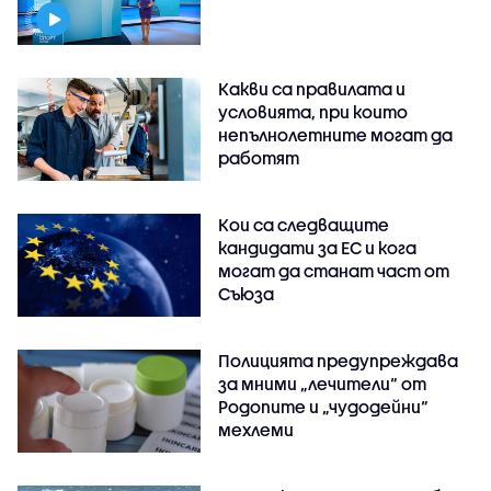
Какви са правилата и
условията, при които
непълнолетните могат да
работят
Кои са следващите
кандидати за ЕС и кога
могат да станат част от
Съюза
Полицията предупреждава
за мними „лечители“ от
Родопите и „чудодейни“
мехлеми