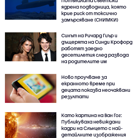
Потъналата съветска
ядрена подводница, която
крие риск от токсично
замърсяване (СНИМКИ)
Синът на Ричард Гиър и
дъщерята на Синди Крофорд
работят заедно
десетилетия след развода
на родителите им
Ново проучване за
екранното време при
децата показва неочаквани
резултати
Като картина на Ван Гог:
Публикуваха невиждани
кадри на Слънцето с най-
детайлните изображения