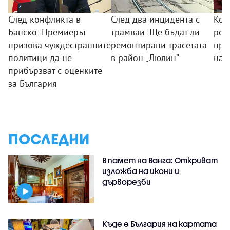
След конфликта в
След два инцидента с
Кои
Банско: Премиерът
трамваи: Ще бъдат ли
реш
призова чуждестранните
ремонтирани трасетата
пре
политици да не
в район „Люлин”
над
прибързват с оценките
за България
ПОСЛЕДНИ
В памет на Ванга: Откриват
изложба на икони и
дърворезби
Къде е България на картата