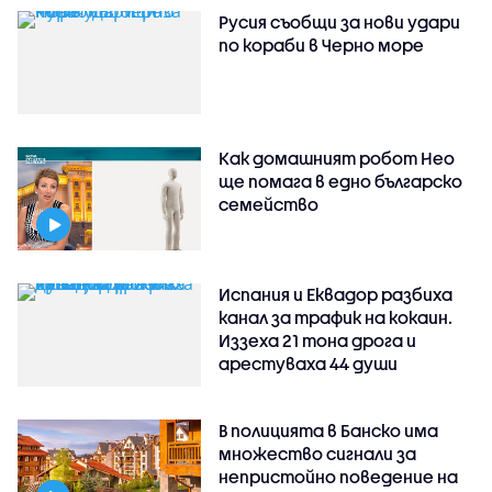
Русия съобщи за нови удари
по кораби в Черно море
Как домашният робот Нео
ще помага в едно българско
семейство
Испания и Еквадор разбиха
канал за трафик на кокаин.
Иззеха 21 тона дрога и
арестуваха 44 души
В полицията в Банско има
множество сигнали за
непристойно поведение на