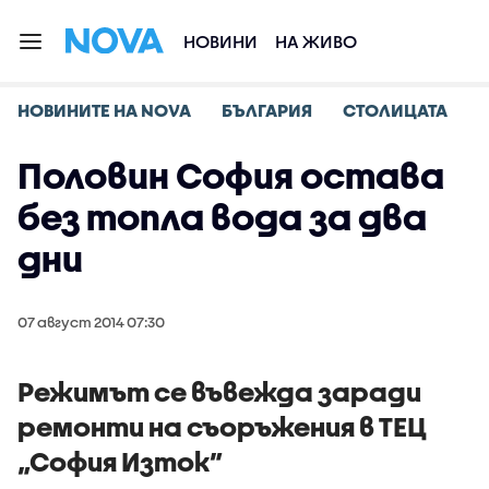
НОВИНИ
НА ЖИВО
НОВИНИТЕ НА NOVA
БЪЛГАРИЯ
СТОЛИЦАТА
Половин София остава
без топла вода за два
дни
07 август 2014 07:30
Режимът се въвежда заради
ремонти на съоръжения в ТЕЦ
„София Изток”