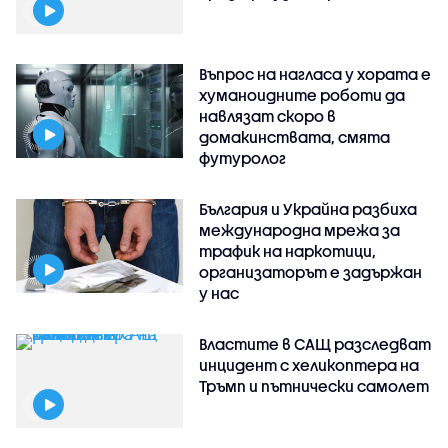
Въпрос на нагласа у хората е
хуманоидните роботи да
навлязат скоро в
домакинствата, смята
футуролог
България и Украйна разбиха
международна мрежа за
трафик на наркотици,
организаторът е задържан
у нас
Властите в САЩ разследват
инцидент с хеликоптера на
Тръмп и пътнически самолет