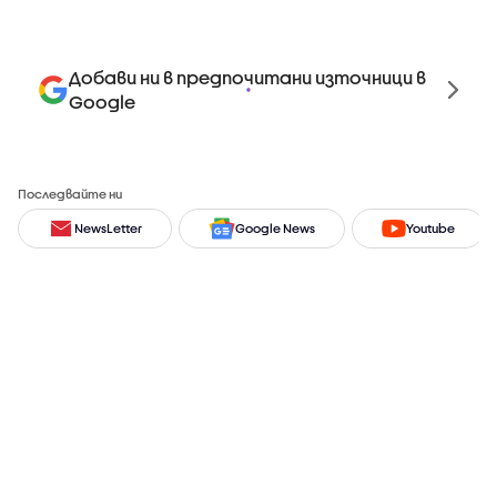
Добави ни в предпочитани източници в
Google
Последвайте ни
NewsLetter
Google News
Youtube