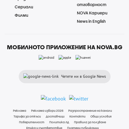
отговорност
Сериали
NOVA Кариери
Филми
News in English
МОБИЛНОТО ПРИЛОЖЕНИЕ НА NOVA.BG
Четете ни в Google News
Реклама
Реклама избори 2026
Разпространение на канали
Тарифа за откъси
Доставчици
Контакти
Общи условия
Поверителност
Политика ЛД
Правила за ползване
Етика и съответствие
Платени публикации