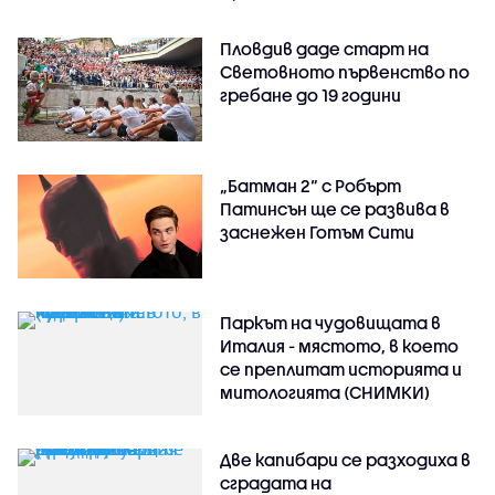
Пловдив даде старт на
Световното първенство по
гребане до 19 години
„Батман 2“ с Робърт
Патинсън ще се развива в
заснежен Готъм Сити
Паркът на чудовищата в
Италия - мястото, в което
се преплитат историята и
митологията (СНИМКИ)
Две капибари се разходиха в
сградата на