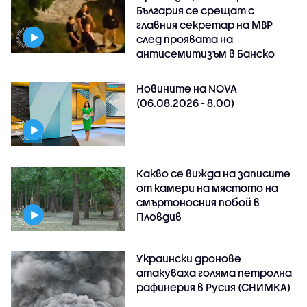
България се срещат с
главния секретар на МВР
след проявата на
антисемитизъм в Банско
Новините на NOVA
(06.08.2026 - 8.00)
Какво се вижда на записите
от камери на мястото на
смъртоносния побой в
Пловдив
Украински дронове
атакуваха голяма петролна
рафинерия в Русия (СНИМКА)