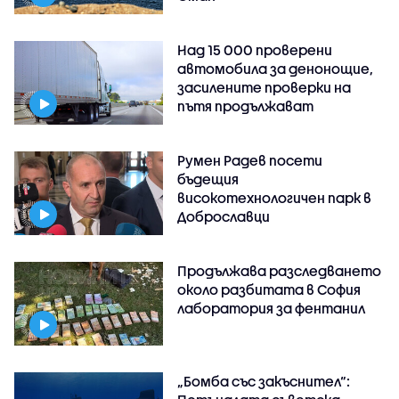
Над 15 000 проверени
автомобила за денонощие,
засилените проверки на
пътя продължават
Румен Радев посети
бъдещия
високотехнологичен парк в
Доброславци
Продължава разследването
около разбитата в София
лаборатория за фентанил
„Бомба със закъснител“: