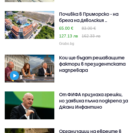
Почивка в Приморско - на
брега на Дяволския ..
65.00 €
83.00 €
127.13 лв
162.33 лв
Grabo.bg
Кои ще бъдат решаващите
фактори в президентската
надпревара
От ФИФА признаха грешки,
но заявиха пълна подкрепа за
Джани Инфантино
Организации на евреите в