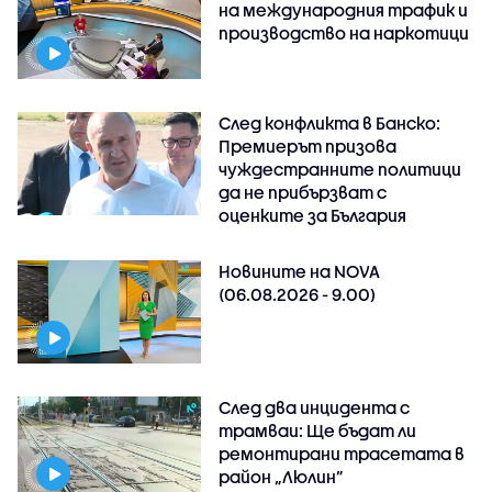
на международния трафик и
производство на наркотици
След конфликта в Банско:
Премиерът призова
чуждестранните политици
да не прибързват с
оценките за България
Новините на NOVA
(06.08.2026 - 9.00)
След два инцидента с
трамваи: Ще бъдат ли
ремонтирани трасетата в
район „Люлин”