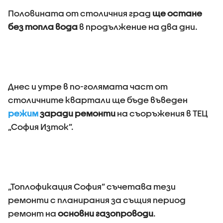
Половината от столичния град
ще остане
без топла вода
в продължение на два дни.
Днес и утре в по-голямата част от
столичните квартали ще бъде въведен
режим
заради ремонти
на съоръжения в ТЕЦ
„София Изток”.
„Топлофикация София” съчетава тези
ремонти с планирания за същия период
ремонт на
основни газопроводи
.