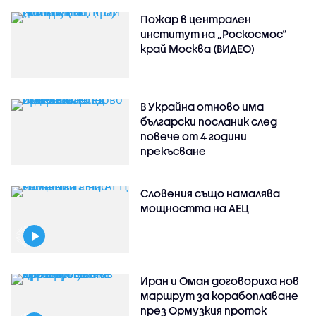
Пожар в централен
институт на „Роскосмос“
край Москва (ВИДЕО)
В Украйна отново има
български посланик след
повече от 4 години
прекъсване
Словения също намалява
мощността на АЕЦ
Иран и Оман договориха нов
маршрут за корабоплаване
през Ормузкия проток