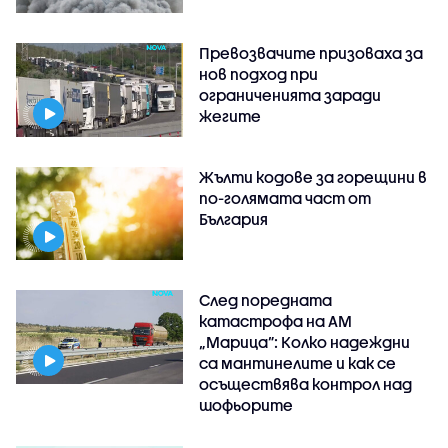
Превозвачите призоваха за
нов подход при
ограниченията заради
жегите
Жълти кодове за горещини в
по-голямата част от
България
След поредната
катастрофа на АМ
„Марица”: Колко надеждни
са мантинелите и как се
осъществява контрол над
шофьорите