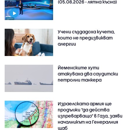
(05.08.2026 - лятна късна)
Учени създадоха кучета,
които не предизвикват
алергии
Йеменските хути
атакуваха два саудитски
петролни танкера
Израелската армия ще
продължи "да действа
изпреварващо" в Газа, заяви
началникът на Генералния
щаб