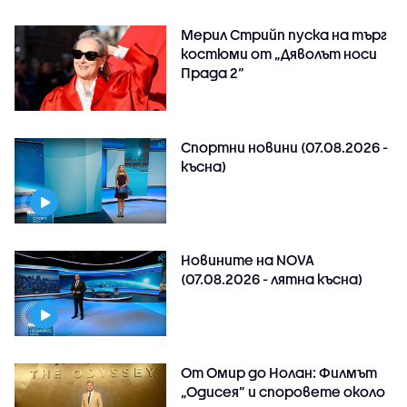
Мерил Стрийп пуска на търг
костюми от „Дяволът носи
Прада 2“
Спортни новини (07.08.2026 -
късна)
Новините на NOVA
(07.08.2026 - лятна късна)
От Омир до Нолан: Филмът
„Одисея” и споровете около