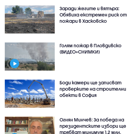
Заради жегите и вятъра:
Обявиха екстремен риск от
пожари в Хасковско
Голям пожар в Пловдивско
(ВИДЕО+СНИМКИ)
Боди камери ще записват
проверките на строителни
обекти в София
Огнян Минчев: За победа на
президентските избори ще
трябват минимум 1,2 млн.