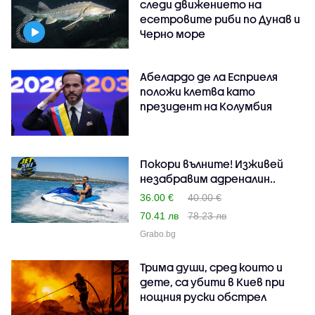
следи движението на
есетровите риби по Дунав и
Черно море
Абелардо де ла Есприеля
положи клетва като
президент на Колумбия
Покори вълните! Изживей
незабравим адреналин..
36.00 €
40.00 €
70.41 лв
78.23 лв
Grabo.bg
Трима души, сред които и
дете, са убити в Киев при
нощния руски обстрел