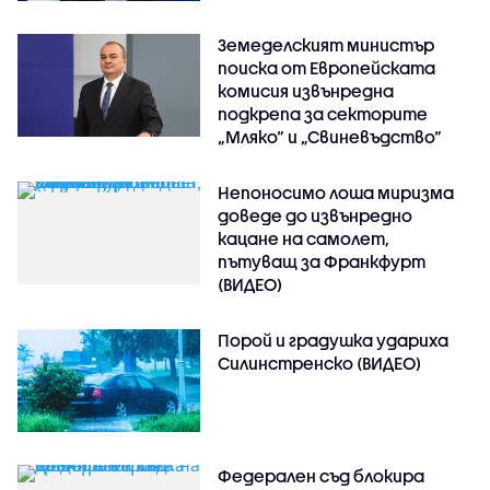
Земеделският министър
поиска от Европейската
комисия извънредна
подкрепа за секторите
„Мляко“ и „Свиневъдство“
Непоносимо лоша миризма
доведе до извънредно
кацане на самолет,
пътуващ за Франкфурт
(ВИДЕО)
Порой и градушка удариха
Силинстренско (ВИДЕО)
Федерален съд блокира