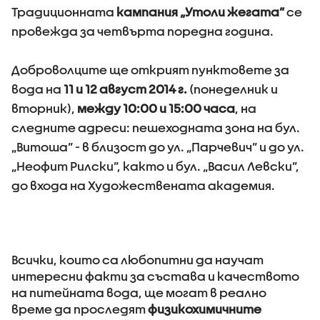
Традиционната
кампания „Утоли жегата”
се
провежда за четвърта поредна година.
Доброволците ще открият пунктовете за
вода на
11 и 12 август 2014 г.
(понеделник и
вторник),
между 10:00 и 15:00 часа
, на
следните адреси: пешеходната зона на бул.
„Витоша” - в близост до ул. „Парчевич” и до ул.
„Неофит Рилски”, както и бул. „Васил Левски”,
до входа на Художествената академия.
Всички, които са любопитни да научат
интересни факти за състава и качеството
на питейната вода, ще могат в реално
време да проследят
физикохимичните