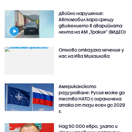
Двойно нарушение:
Автомобил кара срещу
движението в аварийната
лента на АМ „Тракия” (ВИДЕО)
Отново отказаха лечение у
нас на Ива Михаилова
Американското
разузнаване: Русия може да
тества НАТО с ограничена
атака от тази есен до 2029
г.
Над 50 000 евро, злато и