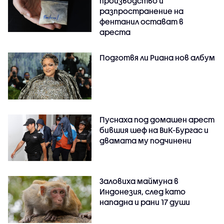
производство и
разпространение на
фентанил остават в
ареста
Подготвя ли Риана нов албум
Пуснаха под домашен арест
бившия шеф на ВиК-Бургас и
двамата му подчинени
Заловиха маймуна в
Индонезия, след като
нападна и рани 17 души