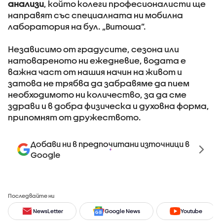
анализи
, който колеги професионалисти ще
направят със специалната ни мобилна
лаборатория на бул. „Витоша”.
Независимо от градусите, сезона или
натовареното ни ежедневие, водата е
важна част от нашия начин на живот и
затова не трябва да забравяме да пием
необходимото ни количество, за да сме
здрави и в добра физическа и духовна форма,
припомнят от дружеството.
Добави ни в предпочитани източници в
Google
Последвайте ни
NewsLetter
Google News
Youtube