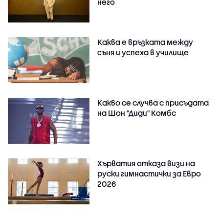
него
Каква е връзката между
съня и успеха в училище
Какво се случва с присъдата
на Шон "Диди" Комбс
Хърватия отказа визи на
руски гимнастички за Евро
2026