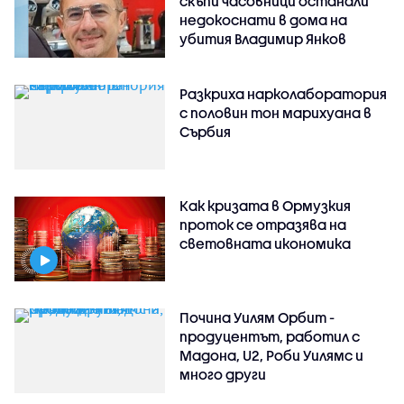
скъпи часовници останали
недокоснати в дома на
убития Владимир Янков
Разкриха нарколаборатория
с половин тон марихуана в
Сърбия
Как кризата в Ормузкия
проток се отразява на
световната икономика
Почина Уилям Орбит -
продуцентът, работил с
Мадона, U2, Роби Уилямс и
много други