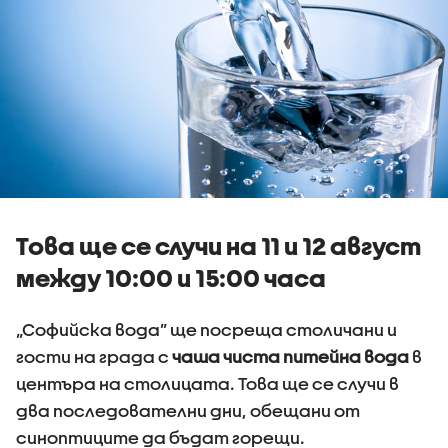
Това ще се случи на 11 и 12 август
между 10:00 и 15:00 часа
„Софийска вода” ще посреща столичани и
гости на града с
чаша чиста питейна вода
в
центъра на столицата. Това ще се случи в
два последователни дни, обещани от
синоптиците да бъдат горещи.