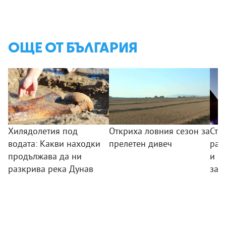
ОЩЕ ОТ БЪЛГАРИЯ
Хилядолетия под
Откриха ловния сезон за
Сто
водата: Какви находки
прелетен дивеч
раз
продължава да ни
и п
разкрива река Дунав
зар