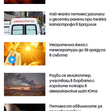
Най-малко петима загинали
и десетки ранени при тежка
катастрофа в Бразилия
Уморителна жега с
температури до 38 градуса
в събота
Разби се хеликоптер,
участващ в борбата с
горските пожари в
американския щат Юта
Петима от обвинените за