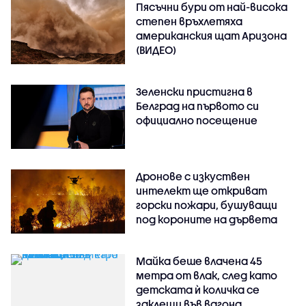
Пясъчни бури от най-висока
степен връхлетяха
американския щат Аризона
(ВИДЕО)
Зеленски пристигна в
Белград на първото си
официално посещение
Дронове с изкуствен
интелект ще откриват
горски пожари, бушуващи
под короните на дървета
Майка беше влачена 45
метра от влак, след като
детската ѝ количка се
заклещи във вагона