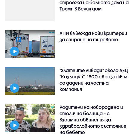
строежа на балната зала на
Тръмп в Белия дом
АПИ въвежда нови критерии
за спиране на тировете
"Златните ливади" около АЕЦ
"Козлодуй": 1600 евро за кв.м
са дадени на частна
компания
Родители на новородено и
столична болница – с
взаимни обвинения за
здравословното състояние
на бебето