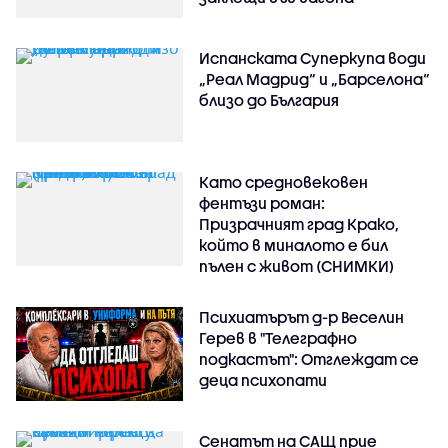
Испанската Суперкупа води
„Реал Мадрид“ и „Барселона“
близо до България
Като средновековен
фентъзи роман:
Призрачният град Крако,
който в миналото е бил
пълен с живот (СНИМКИ)
Психиатърът д-р Веселин
Герев в "Телеграфно
подкастът": Отглеждат се
деца психопати
Сенатът на САЩ прие