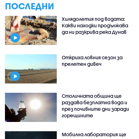
ПОСЛЕДНИ
Хилядолетия под водата:
Какви находки продължава
да ни разкрива река Дунав
Откриха ловния сезон за
прелетен дивеч
Столичната община ще
раздава безплатна вода и
през почивните дни заради
горещините
Мобилна лаборатория ще