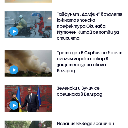
Тайфунът „Долфин” връхлетя
южната японска
префектура Окинава,
Източен Китай се готви за
стихията
Трети ден в Сърбия се борят
с голям горски пожар в
защитена зона около
Белград
Зеленски и Вучич се
срещнаха в Белград
Испания въведе граничен