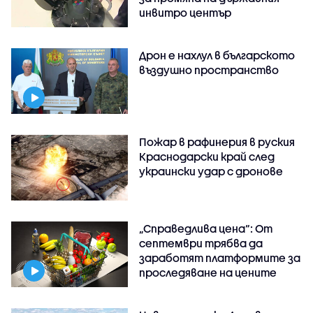
инвитро център
Дрон е нахлул в българското
въздушно пространство
Пожар в рафинерия в руския
Краснодарски край след
украински удар с дронове
„Справедлива цена“: От
септември трябва да
заработят платформите за
проследяване на цените