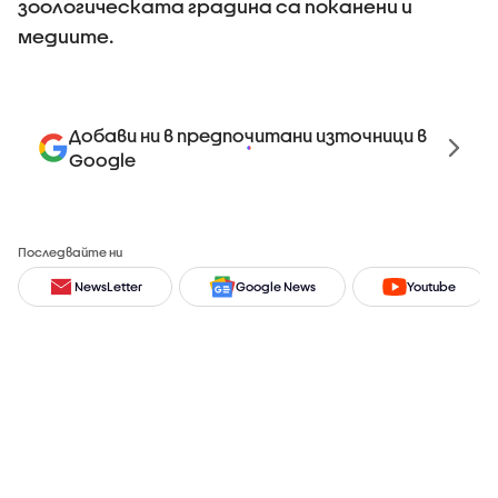
зоологическата градина са поканени и
медиите.
Добави ни в предпочитани източници в
Google
Последвайте ни
NewsLetter
Google News
Youtube