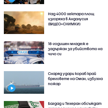
Над 4000 хектара площ
изгоряха в Андалусия
(ВИДЕО+СНИМКИ)
18-годишен младеж е
задържан за убийството на
чичо си
Снаряд удари кораб край
бреговете на Оман, избухна
пожар
Багдад и Техеран обсъждат