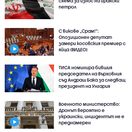
схема за износ на иракски
петрол
С викове „Срам!“:
Опозиционен депутат
замери косовския премиер с
яйца (ВИДЕО)
ТИСА номинира бившия
председател на Върховния
съд Андраш Бака за следващ
президент на Унгария
Военното министерство:
Дронът вероятно е
украински, инцидентът не е
преднамерен