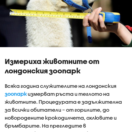
Измериха животните от
лондонския зоопарк
Всяка година служителите на лондонския
зоопарк
измерват ръста и теглото на
животните. Процедурата е задължителна
за всички обитатели – от горилите, до
новородените крокодилчета, охлювите и
бръмбарите. На прегледите в