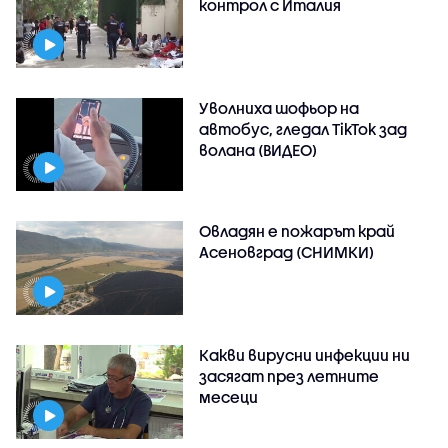
контрол с Италия
Уволниха шофьор на
автобус, гледал TikTok зад
волана (ВИДЕО)
Овладян е пожарът край
Асеновград (СНИМКИ)
Какви вирусни инфекции ни
засягат през летните
месеци