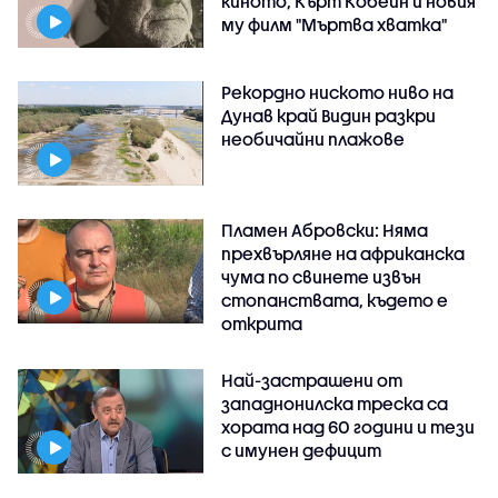
киното, Кърт Кобейн и новия
му филм "Мъртва хватка"
Рекордно ниското ниво на
Дунав край Видин разкри
необичайни плажове
Пламен Абровски: Няма
прехвърляне на африканска
чума по свинете извън
стопанствата, където е
открита
Най-застрашени от
западнонилска треска са
хората над 60 години и тези
с имунен дефицит