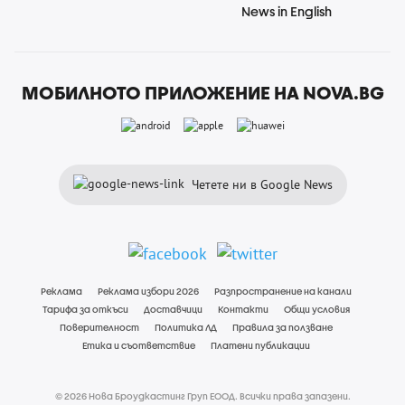
News in English
МОБИЛНОТО ПРИЛОЖЕНИЕ НА NOVA.BG
Четете ни в Google News
Реклама
Реклама избори 2026
Разпространение на канали
Тарифа за откъси
Доставчици
Контакти
Общи условия
Поверителност
Политика ЛД
Правила за ползване
Етика и съответствие
Платени публикации
© 2026 Нова Броудкастинг Груп ЕООД. Всички права запазени.