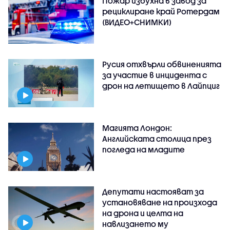
Пожар избухна в завод за
рециклиране край Ротердам
(ВИДЕО+СНИМКИ)
Русия отхвърли обвиненията
за участие в инцидента с
дрон на летището в Лайпциг
Магията Лондон:
Английската столица през
погледа на младите
Депутати настояват за
установяване на произхода
на дрона и целта на
навлизането му