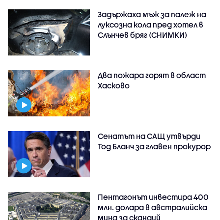
Задържаха мъж за палеж на
луксозна кола пред хотел в
Слънчев бряг (СНИМКИ)
Два пожара горят в област
Хасково
Сенатът на САЩ утвърди
Тод Бланч за главен прокурор
Пентагонът инвестира 400
млн. долара в австралийска
мина за скандий