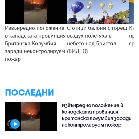
Извънредно положение
Стотици балони с горещ
Кие
в канадската провинция
въздух полетяха в
пре
Британска Колумбия
небето над Бристол
сре
заради неконтролируем
(ВИДЕО)
пожар
ПОСЛЕДНИ
Извънредно положение в
канадската провинция
Британска Колумбия заради
неконтролируем пожар