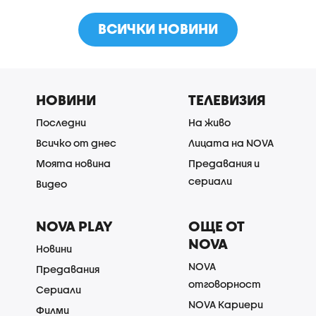
ВСИЧКИ НОВИНИ
НОВИНИ
ТЕЛЕВИЗИЯ
Последни
На живо
Всичко от днес
Лицата на NOVA
Моята новина
Предавания и
сериали
Видео
NOVA PLAY
ОЩЕ ОТ
NOVA
Новини
NOVA
Предавания
отговорност
Сериали
NOVA Кариери
Филми