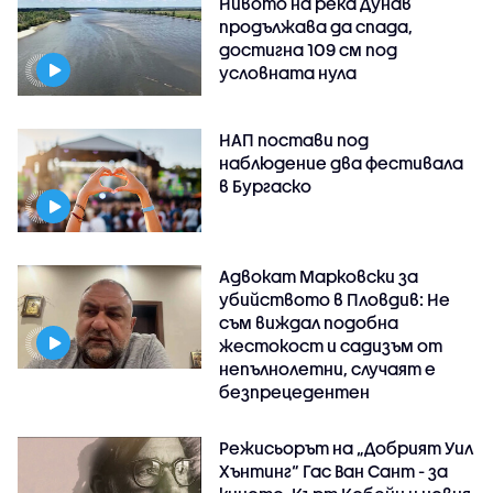
Нивото на река Дунав
продължава да спада,
достигна 109 см под
условната нула
НАП постави под
наблюдение два фестивала
в Бургаско
Адвокат Марковски за
убийството в Пловдив: Не
съм виждал подобна
жестокост и садизъм от
непълнолетни, случаят е
безпрецедентен
Режисьорът на „Добрият Уил
Хънтинг“ Гас Ван Сант - за