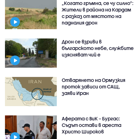
„Когато гръмна, се чу силно“:
Жители в района на Кардам
с разказ от мястото на
падналия дрон
Дрон се взриви в
българското небе, службите
изясняват чий е
Отварянето на Ормузкия
проток зависи от САЩ,
заяви Иран
Аферата с ВиК – Бургас:
Съдът остави в ареста
Христо Широков