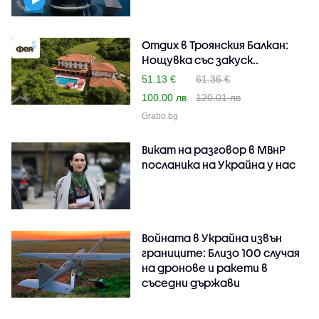
Отдих в Троянския Балкан:
Нощувка със закуск..
51.13 €
61.36 €
100.00 лв
120.01 лв
Grabo.bg
Викат на разговор в МВнР
посланика на Украйна у нас
Войната в Украйна извън
границите: Близо 100 случая
на дронове и ракети в
съседни държави