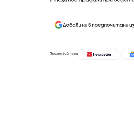
Добави ни в предпочитани и
Последвайте ни
NewsLetter