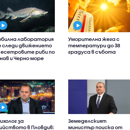
билна лаборатория
Уморителна жега с
 следи движението
температури до 38
 есетровите риби по
градуса в събота
нав и Черно море
ихолог за
Земеделският
ийството в Пловдив:
министър поиска от