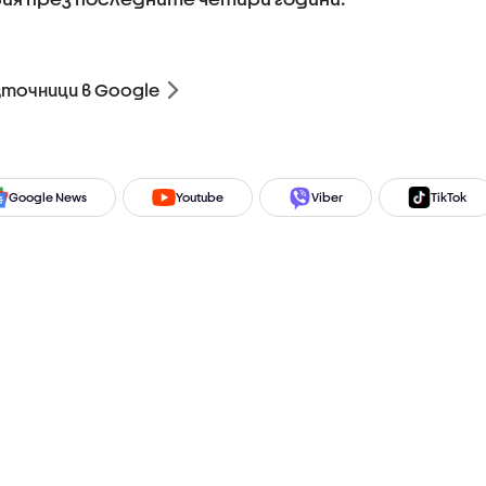
зточници в Google
Google News
Youtube
Viber
TikTok