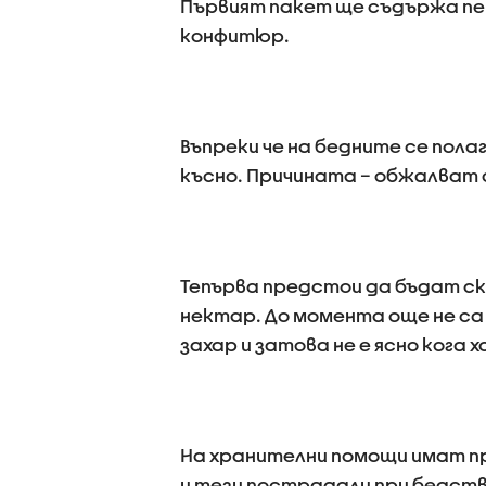
Първият пакет ще съдържа пет
конфитюр.
Въпреки че на бедните се пола
късно. Причината – обжалват
Тепърва предстои да бъдат ск
нектар. До момента още не са 
захар и затова не е ясно кога 
На хранителни помощи имат п
и тези пострадали при бедств