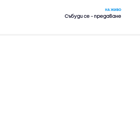
НА ЖИВО
Събуди се – предаване