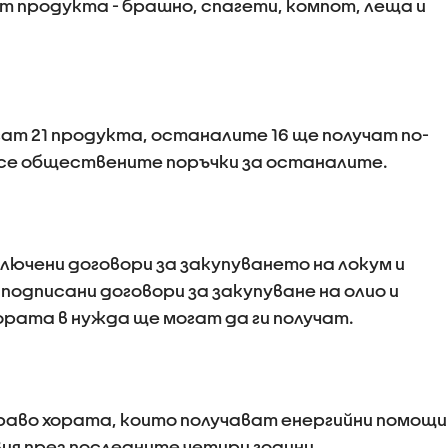
 продукта - брашно, спагети, компот, леща и
гат 21 продукта, останалите 16 ще получат по-
 се обществените поръчки за останалите.
лючени договори за закупуването на локум и
подписани договори за закупуване на олио и
хората в нужда ще могат да ги получат.
раво хората, които получават енергийни помощи
ия през последните четири години.