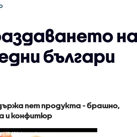
О
раздаването на
едни българи
държа пет продукта - брашно,
ща и конфитюр