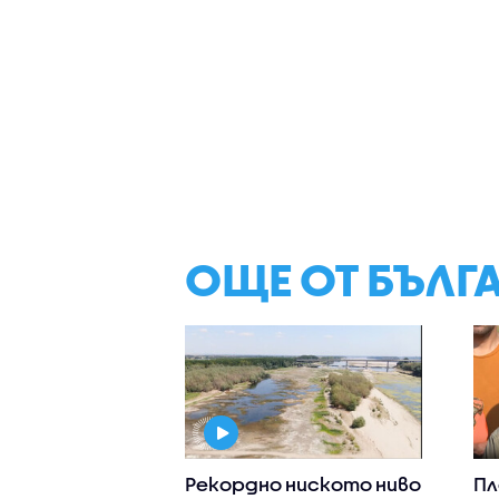
ОЩЕ ОТ БЪЛГ
Рекордно ниското ниво
Пл