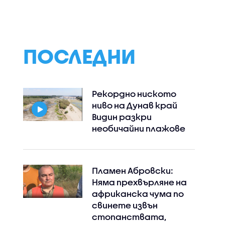
ПОСЛЕДНИ
Рекордно ниското
ниво на Дунав край
Видин разкри
необичайни плажове
Пламен Абровски:
Няма прехвърляне на
африканска чума по
свинете извън
стопанствата,