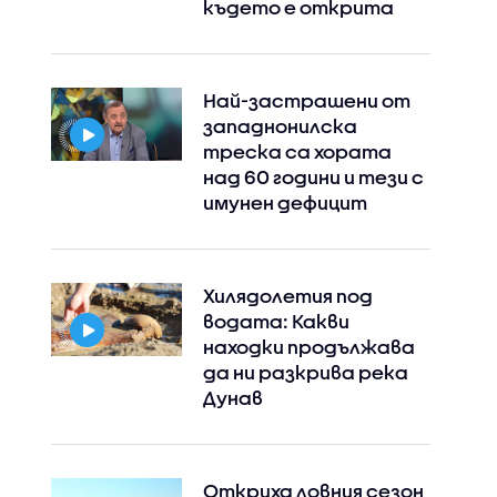
където е открита
Най-застрашени от
западнонилска
треска са хората
над 60 години и тези с
имунен дефицит
Instagram
Facebook
Хилядолетия под
водата: Какви
находки продължава
да ни разкрива река
Дунав
Откриха ловния сезон