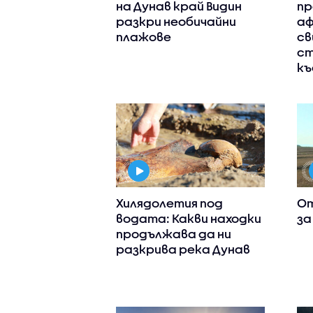
на Дунав край Видин
пр
разкри необичайни
аф
плажове
св
ст
къ
Хилядолетия под
От
водата: Какви находки
за
продължава да ни
разкрива река Дунав