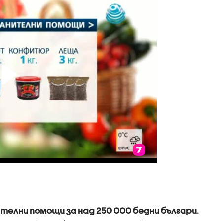
телни помощи за над 250 000 бедни българи
.