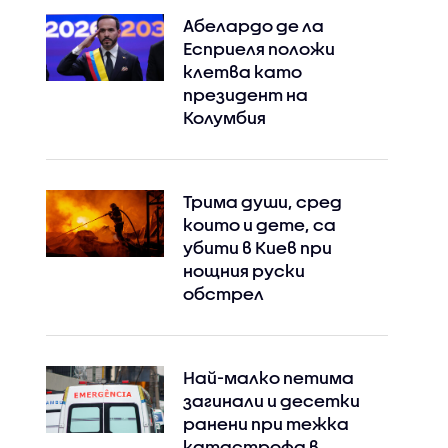
Абелардо де ла
Есприеля положи
клетва като
президент на
Колумбия
Трима души, сред
които и дете, са
убити в Киев при
нощния руски
обстрел
Най-малко петима
загинали и десетки
ранени при тежка
катастрофа в