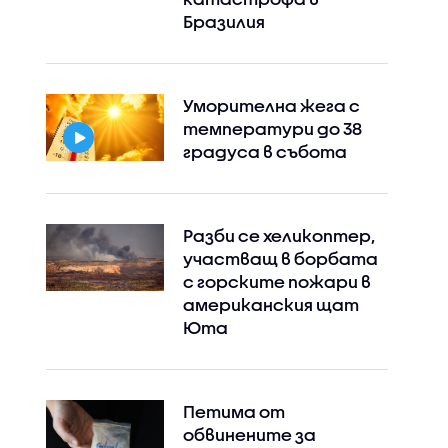
Бразилия
Уморителна жега с
температури до 38
градуса в събота
Разби се хеликоптер,
участващ в борбата
с горските пожари в
американския щат
Юта
Петима от
обвинените за