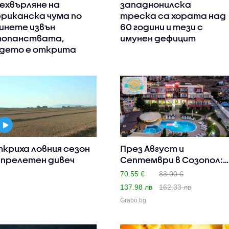
ехвърляне на
западнонилска
риканска чума по
треска са хората над
инете извън
60 години и тези с
опанствата,
имунен дефицит
дето е открита
криха ловния сезон
През Август и
 прелетен дивеч
Септември в Созопол:
Нощувка н..
70.55 €
83.00 €
137.98 лв
162.33 лв
Grabo.bg