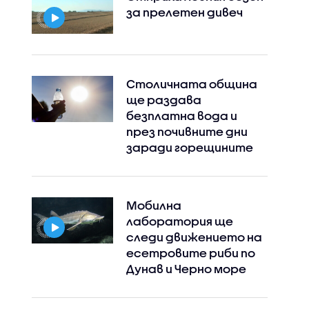
за прелетен дивеч
Столичната община
ще раздава
безплатна вода и
през почивните дни
заради горещините
Мобилна
лаборатория ще
следи движението на
есетровите риби по
Дунав и Черно море