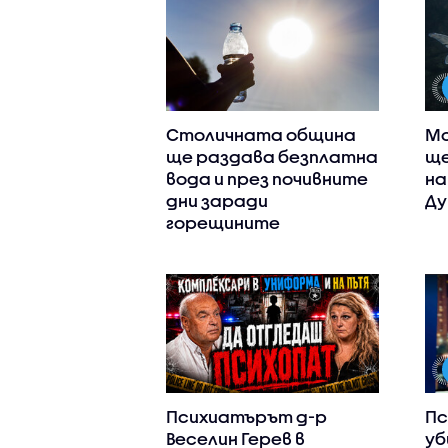
Столичната община
Мо
ще раздава безплатна
ще
вода и през почивните
на
дни заради
Ду
горещините
Психиатърът д-р
Пс
Веселин Герев в
уб