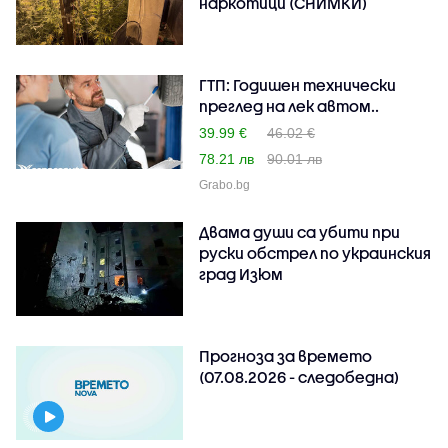
наркотици (СНИМКИ)
ГТП: Годишен технически
преглед на лек автом..
39.99 €
46.02 €
78.21 лв
90.01 лв
Grabo.bg
Двама души са убити при
руски обстрeл по украинския
град Изюм
Прогноза за времето
(07.08.2026 - следобедна)