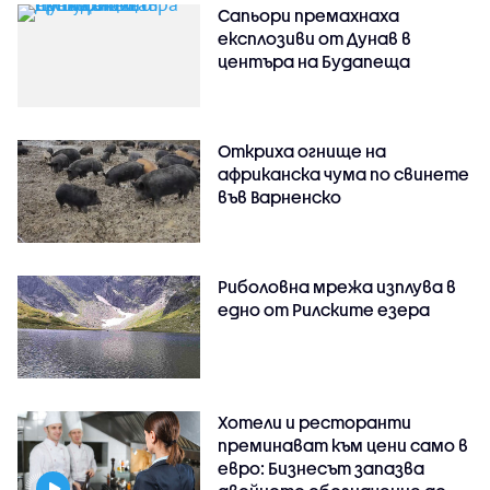
Сапьори премахнаха
експлозиви от Дунав в
центъра на Будапеща
Откриха огнище на
африканска чума по свинете
във Варненско
Риболовна мрежа изплува в
едно от Рилските езера
Хотели и ресторанти
преминават към цени само в
евро: Бизнесът запазва