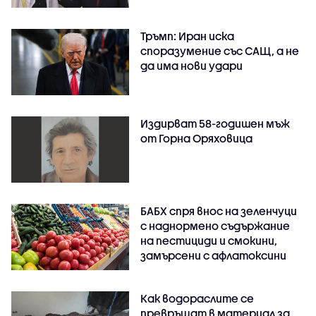
Тръмп: Иран иска
споразумение със САЩ, а не
да има нови удари
Издирват 58-годишен мъж
от Горна Оряховица
БАБХ спря внос на зеленчуци
с наднормено съдържание
на пестициди и смокини,
замърсени с афлатоксини
Как водораслите се
превръщат в материал за