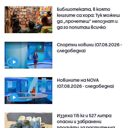
Библиотеката, в която
книгите са хора: Тук можеш
да „прочетеш“ непознат и
да го попиташ всичко
Спортни новини (07.08.2026 -
следобедна)
Новините на NOVA
(07.08.2026 - следобедна)
Иззеха 115 кг и 527 литра
опасни и забранени
продукти за растителна