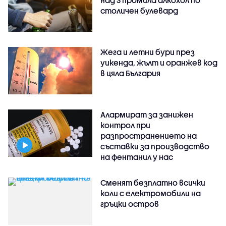
столичен булевард
Жега и летни бури през
уикенда, жълт и оранжев код
в цяла България
Алармират за занижен
контрол при
разпространението на
съставки за производство
на фентанил у нас
Сменят безплатно всички
коли с електромобили на
гръцки остров