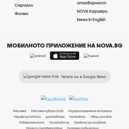
отговорност
Сериали
NOVA Кариери
Филми
News in English
МОБИЛНОТО ПРИЛОЖЕНИЕ НА NOVA.BG
Четете ни в Google News
Реклама
Реклама избори 2026
Разпространение на канали
Тарифа за откъси
Доставчици
Контакти
Общи условия
Поверителност
Политика ЛД
Правила за ползване
Етика и съответствие
Платени публикации