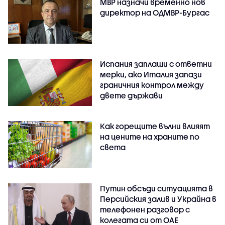
МВР назначи временно нов
директор на ОДМВР-Бургас
Испания заплаши с ответни
мерки, ако Италия запази
граничния контрол между
двете държави
Как горещите вълни влияят
на цените на храните по
света
Путин обсъди ситуацията в
Персийския залив и Украйна в
телефонен разговор с
колегата си от ОАЕ