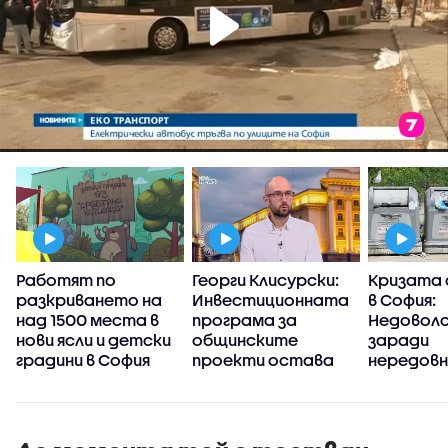
Работят по
Георги Клисурски:
Кризата 
и
разкриването на
Инвестиционната
в София:
над 1500 места в
програма за
Недовол
нови ясли и детски
общинските
заради
градини в София
проекти остава
нередов
черна кутия
сметоизв
зона 3