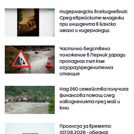
Нидерландски всекидневник:
Сред еврейските младежи
при инцидента в Банско
имало и нидерландци
Частично бедствено
положение в Перник заради
пропаднал път към
газоразпределителна
станция
Над 260 семейства получиха
финансова помощ след
наводненията през май и
юни
Прогноза за времето
(07.08.2026 - обедна)