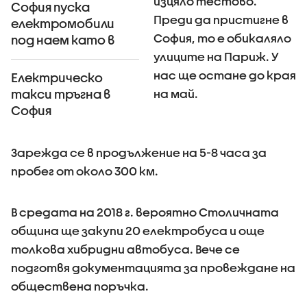
изцяло тестово.
София пуска
Преди да пристигне в
електромобили
София, то е обикаляло
под наем като в
Париж и Виена
улиците на Париж. У
нас ще остане до края
Електрическо
на май.
такси тръгна в
София
Зарежда се в продължение на 5-8 часа за
пробег от около 300 км.
В средата на 2018 г. вероятно Столичната
община ще закупи 20 електробуса и още
толкова хибридни автобуса. Вече се
подготвя документацията за провеждане на
обществена поръчка.