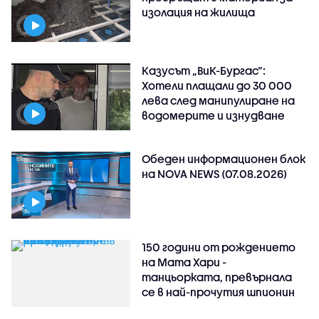
изолация на жилища
Казусът „ВиК-Бургас“:
Хотели плащали до 30 000
лева след манипулиране на
водомерите и изнудване
Обеден информационен блок
на NOVA NEWS (07.08.2026)
150 години от рождението
на Мата Хари -
танцьорката, превърнала
се в най-прочутия шпионин