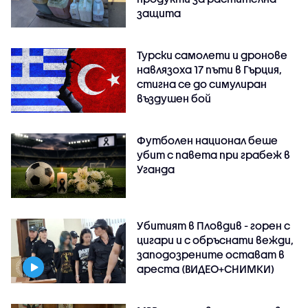
защита
Турски самолети и дронове
навлязоха 17 пъти в Гърция,
стигна се до симулиран
въздушен бой
Футболен национал беше
убит с павета при грабеж в
Уганда
Убитият в Пловдив - горен с
цигари и с обръснати вежди,
заподозрените остават в
ареста (ВИДЕО+СНИМКИ)