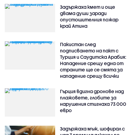
Задържаха кмет и още
двама души заради
опустошителния пожар
край Атина
Пакистан след
подписването на пакт с
Турция и Саудитска Арабия:
Нападение срещу една от
страните ще се смята за
нападение срещу всички
Гърция вдигна дронове над
плажовете, глобите за
нарушения стигнаха 73 000
евро
Задържаха мъж, шофирал с
над 3 промила алкохол по