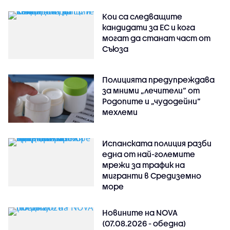
Кои са следващите
кандидати за ЕС и кога
могат да станат част от
Съюза
Полицията предупреждава
за мними „лечители“ от
Родопите и „чудодейни“
мехлеми
Испанската полиция разби
една от най-големите
мрежи за трафик на
мигранти в Средиземно
море
Новините на NOVA
(07.08.2026 - обедна)