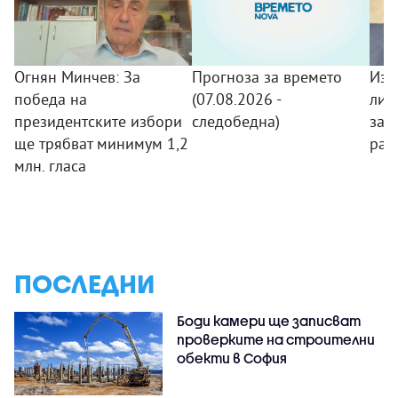
Огнян Минчев: За
Прогноза за времето
Изз
победа на
(07.08.2026 -
лит
президентските избори
следобедна)
заб
ще трябват минимум 1,2
рас
млн. гласа
ПОСЛЕДНИ
Боди камери ще записват
проверките на строителни
обекти в София