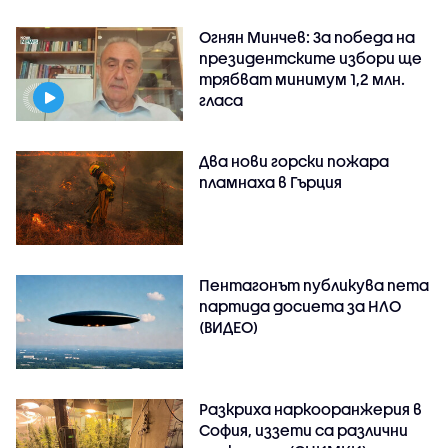
Огнян Минчев: За победа на
президентските избори ще
трябват минимум 1,2 млн.
гласа
Два нови горски пожара
пламнаха в Гърция
Пентагонът публикува пета
партида досиета за НЛО
(ВИДЕО)
Разкриха наркооранжерия в
София, иззети са различни