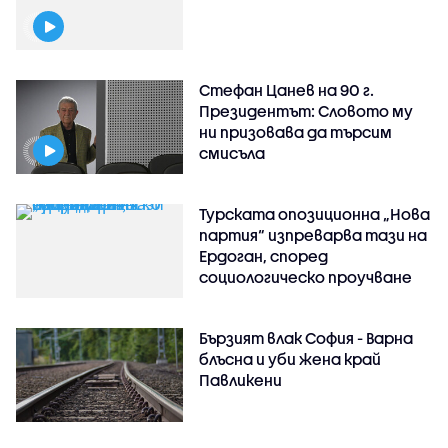
Стефан Цанев на 90 г.
Президентът: Словото му
ни призовава да търсим
смисъла
Турската опозиционна „Нова
партия“ изпреварва тази на
Ердоган, според
социологическо проучване
Бързият влак София - Варна
блъсна и уби жена край
Павликени