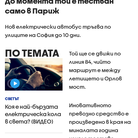
До момента той е тестван
само в Париж
Нов електрически автобус тръгва по
улиците на София до 10 дни.
ПО ТЕМАТА
Той ще се движи по
линия 84, чийто
маршрут е между
летището и Орлов
мост.
СВЕТЪТ
Иновативното
Коя е най-бързата
превозно средство е
електрическа кола
в света? (ВИДЕО)
произведено в края на
миналата година