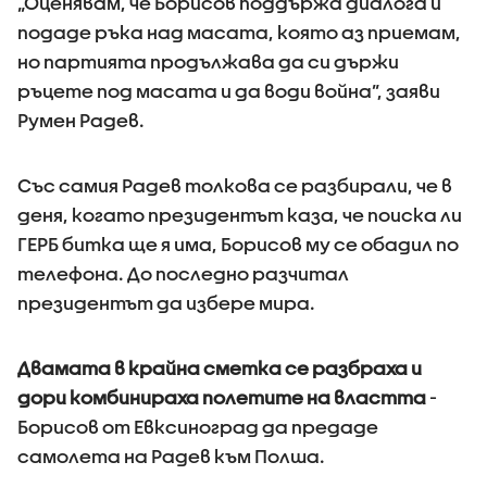
„Оценявам, че Борисов поддържа диалога и
подаде ръка над масата, която аз приемам,
но партията продължава да си държи
ръцете под масата и да води война”, заяви
Румен Радев.
Със самия Радев толкова се разбирали, че в
деня, когато президентът каза, че поиска ли
ГЕРБ битка ще я има, Борисов му се обадил по
телефона. До последно разчитал
президентът да избере мира.
Двамата в крайна сметка се разбраха и
дори комбинираха полетите на властта
-
Борисов от Евксиноград да предаде
самолета на Радев към Полша.