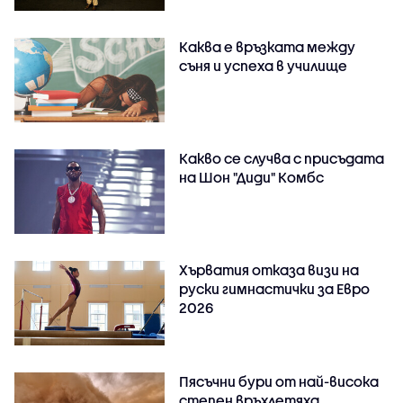
Каква е връзката между
съня и успеха в училище
Какво се случва с присъдата
на Шон "Диди" Комбс
Хърватия отказа визи на
руски гимнастички за Евро
2026
Пясъчни бури от най-висока
степен връхлетяха