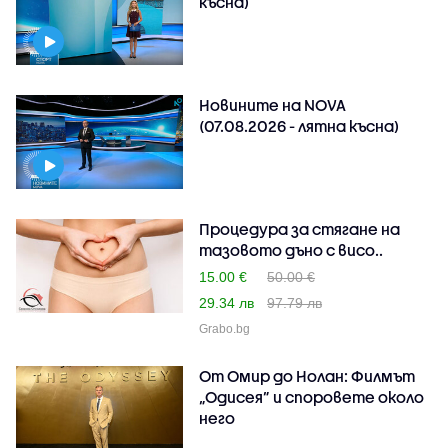
късна)
Новините на NOVA
(07.08.2026 - лятна късна)
Процедура за стягане на
тазовото дъно с висо..
15.00 €
50.00 €
29.34 лв
97.79 лв
Grabo.bg
От Омир до Нолан: Филмът
„Одисея” и споровете около
него