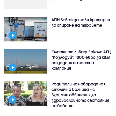
АПИ въвежда нови критерии
за спиране на тировете
"Златните ливади" около АЕЦ
"Козлодуй": 1600 евро за кв.м
са дадени на частна
компания
Родители на новородено и
столична болница – с
взаимни обвинения за
здравословното състояние
на бебето