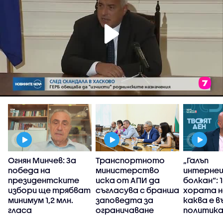
Огнян Минчев: За
Транспортното
„Галъп
победа на
министерство
интерне
президентските
иска от АПИ да
болкан“: 
избори ще трябват
съгласува с бранша
хората н
минимум 1,2 млн.
заповедта за
каква е 
гласа
ограничаване
политика
движението на
България