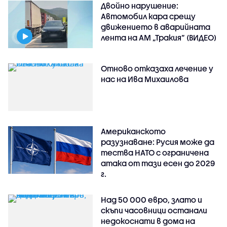
Двойно нарушение:
Автомобил кара срещу
движението в аварийната
лента на АМ „Тракия” (ВИДЕО)
Отново отказаха лечение у
нас на Ива Михаилова
Американското
разузнаване: Русия може да
тества НАТО с ограничена
атака от тази есен до 2029
г.
Над 50 000 евро, злато и
скъпи часовници останали
недокоснати в дома на