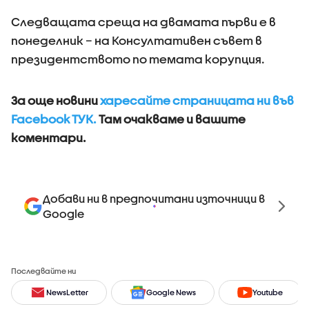
Следващата среща на двамата първи е в
понеделник – на Консултативен съвет в
президентството по темата корупция.
За още новини
харесайте страницата ни във
Facebook ТУК.
Там очакваме и вашите
коментари.
Добави ни в предпочитани източници в
Google
Последвайте ни
NewsLetter
Google News
Youtube