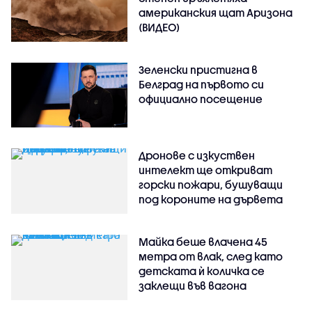
американския щат Аризона
(ВИДЕО)
Зеленски пристигна в
Белград на първото си
официално посещение
Дронове с изкуствен
интелект ще откриват
горски пожари, бушуващи
под короните на дървета
Майка беше влачена 45
метра от влак, след като
детската ѝ количка се
заклещи във вагона