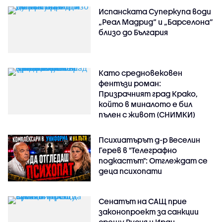
Испанската Суперкупа води
„Реал Мадрид“ и „Барселона“
близо до България
Като средновековен
фентъзи роман:
Призрачният град Крако,
който в миналото е бил
пълен с живот (СНИМКИ)
Психиатърът д-р Веселин
Герев в "Телеграфно
подкастът": Отглеждат се
деца психопати
Сенатът на САЩ прие
законопроект за санкции