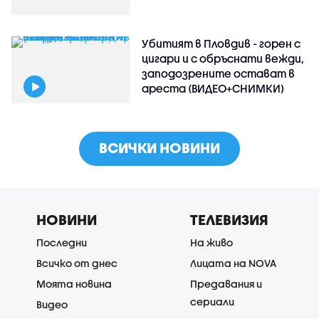
Убитият в Пловдив - горен с
цигари и с обръснати вежди,
заподозрените остават в
ареста (ВИДЕО+СНИМКИ)
ВСИЧКИ НОВИНИ
НОВИНИ
ТЕЛЕВИЗИЯ
Последни
На живо
Всичко от днес
Лицата на NOVA
Моята новина
Предавания и
сериали
Видео