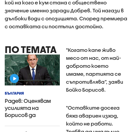
кой на кого е кум стана с обществено
значение именно заради Добрев. Той нагази в
дълбоки води с опозицията. Според премиера
с оставката си постъпил достойно.
ПО ТЕМАТА
"Когато капе живо
месо от нас, от най-
доброто което
имаме, партията се
съпротивлява”, заяви
Бойко Борисов.
БЪЛГАРИЯ
Радев: Оценявам
"Оставките досега
усилията на
Борисов да
бяха авариен изход,
поддържа диалога
който не работи.
Трябва да има пълно