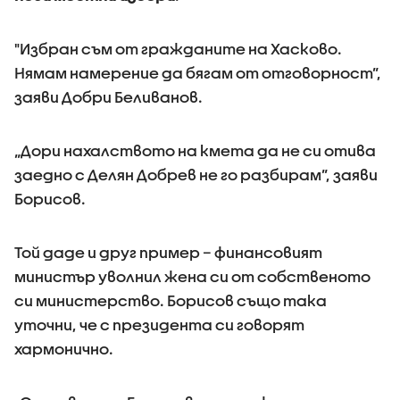
"Избран съм от гражданите на Хасково.
Нямам намерение да бягам от отговорност”,
заяви Добри Беливанов.
„Дори нахалството на кмета да не си отива
заедно с Делян Добрев не го разбирам”, заяви
Борисов.
Той даде и друг пример – финансовият
министър уволнил жена си от собственото
си министерство. Борисов също така
уточни, че с президента си говорят
хармонично.