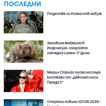
ПОСЛЕДНИ
Подготвя ли Риана нов албум
Заловиха маймуна в
Индонезия, след като
нападна и рани 17 души
Мерил Стрийп пуска на търг
костюми от „Дяволът носи
Прада 2“
Спортни новини (07.08.2026 -