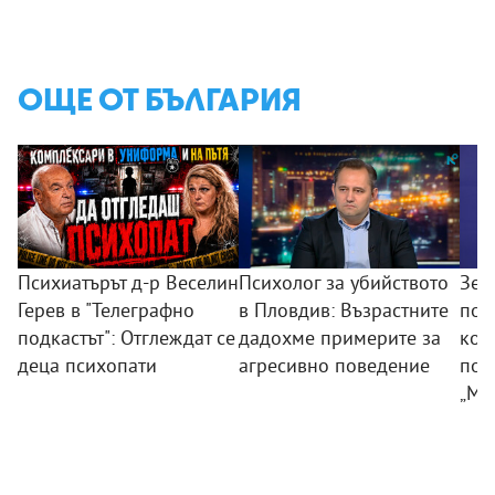
ОЩЕ ОТ БЪЛГАРИЯ
Психиатърът д-р Веселин
Психолог за убийството
Зем
Герев в "Телеграфно
в Пловдив: Възрастните
пои
подкастът": Отглеждат се
дадохме примерите за
ком
деца психопати
агресивно поведение
под
„Мл