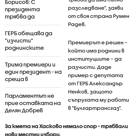
Борисов: С
разследване”, заяви
президента
от своя страна Румен
трябва да
работим в мир и
Радев.
синхрон (ВИДЕО)
ГЕРБ обещава да
"изчисти"
Премиерът е решен –
роднинските
който има роднини в
назначения (ВИДЕО)
институциите – да
Трима премиери и
разчисти. Даде
един президент - на
пример с депутата
среща в
от ГЕРБ Александър
"Евксиноград"
Ненков, защото
(ВИДЕО+СНИМКИ)
Парламентът не
съпругата му работи
прие оставката на
в "Булгартрансгаз".
Делян Добрев
За кмета на Хасково нямало спор - трябвали
нови местни избори
.