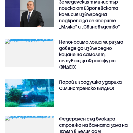
Земеделският министър
поиска от Европейската
комисия извънредна
подкрепа за секторите
„Мляко“ и „Свиневъдство“
Непоносимо лоша миризма
доведе до извънредно
кацане на самолет,
пътуващ за Франкфурт
(ВИДЕО)
Порой и градушка удариха
Силинстренско (ВИДЕО)
Федерален съд блокира
строежа на балната зала на
Тръмп в Белия дом