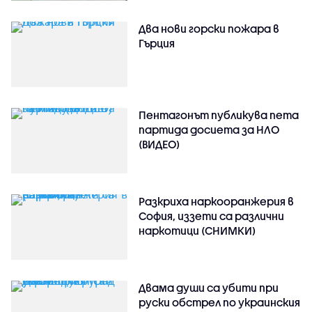
Два нови горски пожара в
Гърция
Пентагонът публикува пета
партида досиета за НЛО
(ВИДЕО)
Разкриха наркооранжерия в
София, иззети са различни
наркотици (СНИМКИ)
Двама души са убити при
руски обстрeл по украинския