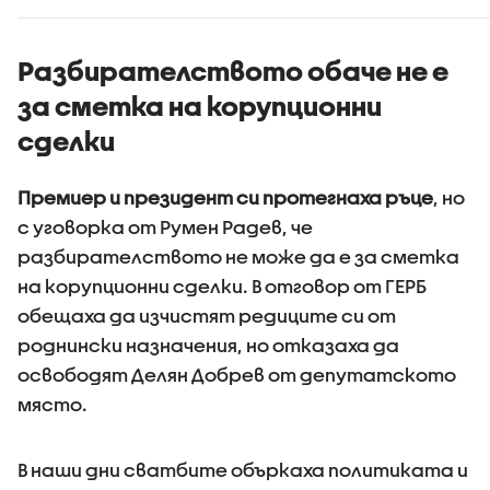
камиони
Разбирателството обаче не е
за сметка на корупционни
сделки
Премиер и президент си протегнаха ръце
, но
с уговорка от Румен Радев, че
разбирателството не може да е за сметка
на корупционни сделки. В отговор от ГЕРБ
обещаха да изчистят редиците си от
роднински назначения, но отказаха да
освободят Делян Добрев от депутатското
място.
В наши дни сватбите объркаха политиката и