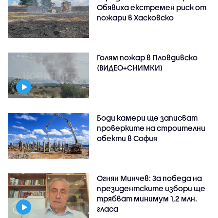
Обявиха екстремен риск от
пожари в Хасковско
Голям пожар в Пловдивско
(ВИДЕО+СНИМКИ)
Боди камери ще записват
проверките на строителни
обекти в София
Огнян Минчев: За победа на
президентските избори ще
трябват минимум 1,2 млн.
гласа