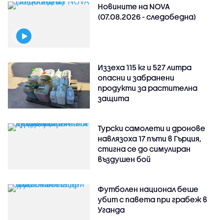
Новините на NOVA
(07.08.2026 - следобедна)
Иззеха 115 кг и 527 литра
опасни и забранени
продукти за растителна
защита
Турски самолети и дронове
навлязоха 17 пъти в Гърция,
стигна се до симулиран
въздушен бой
Футболен национал беше
убит с павета при грабеж в
Уганда