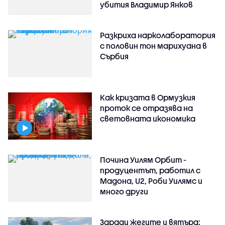
убития Владимир Янков
Разкриха нарколаборатория
с половин тон марихуана в
Сърбия
Как кризата в Ормузкия
проток се отразява на
световната икономика
Почина Уилям Орбит -
продуцентът, работил с
Мадона, U2, Роби Уилямс и
много други
Заради жегите и вятъра: