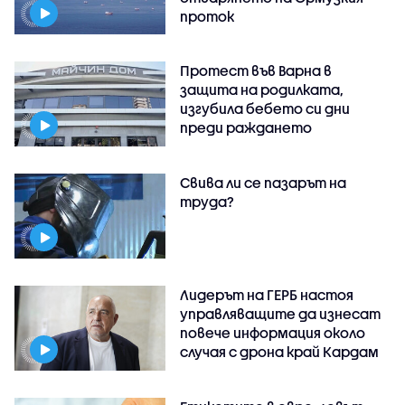
проток
Протест във Варна в
защита на родилката,
изгубила бебето си дни
преди раждането
Свива ли се пазарът на
труда?
Лидерът на ГЕРБ настоя
управляващите да изнесат
повече информация около
случая с дрона край Кардам