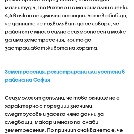
магнитуд 4,1 по Рихтер и с максимални оценки
4,4 в някои сеизмични станции. Ботев обобщи,
че данните не позволяват да се говори, че
районът е много силно сеизмоопасен и може
да има земетресения, които да
застрашават живота на хората.
Земетресения, регистрирани или усетени в
района на София
Сеизмологът допълни, че това огнище не е
характерно с поредици значими
следтрусове и засега няма данни за
следващи, макар и много по-слаби
земетресения. По принцип очакването е, че