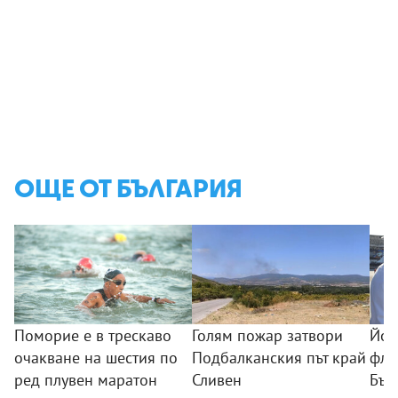
ОЩЕ ОТ БЪЛГАРИЯ
Поморие е в трескаво
Голям пожар затвори
Йот
очакване на шестия по
Подбалканския път край
фло
ред плувен маратон
Сливен
Бъл