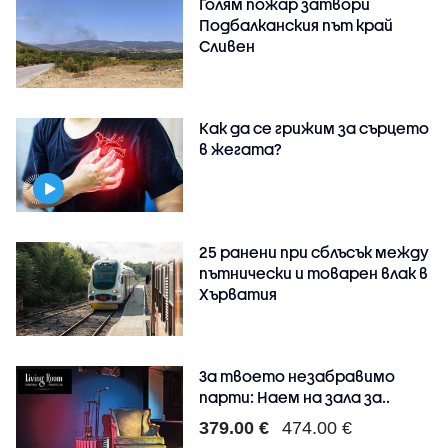
Голям пожар затвори
Подбалканския път край
Сливен
Как да се грижим за сърцето
в жегата?
25 ранени при сблъсък между
пътнически и товарен влак в
Хърватия
За твоето незабравимо
парти: Наем на зала за..
379.00 €
474.00 €