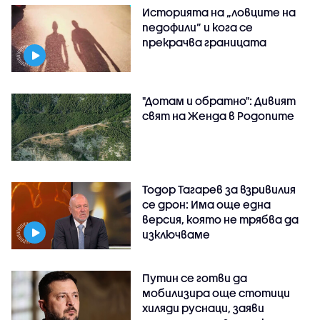
Историята на „ловците на
педофили” и кога се
прекрачва границата
"Дотам и обратно": Дивият
свят на Женда в Родопите
Тодор Тагарев за взривилия
се дрон: Има още една
версия, която не трябва да
изключваме
Путин се готви да
мобилизира още стотици
хиляди руснаци, заяви