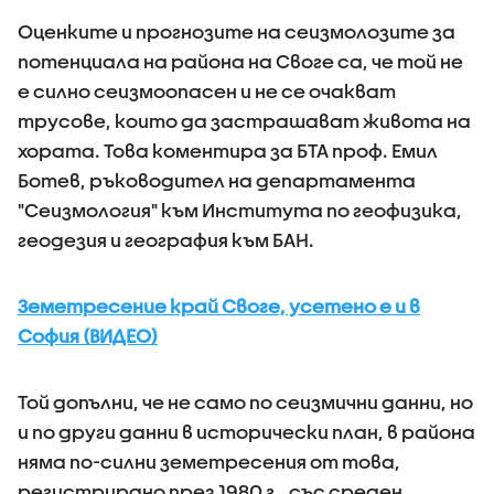
Оценките и прогнозите на сеизмолозите за
потенциала на района на Своге са, че той не
е силно сеизмоопасен и не се очакват
трусове, които да застрашават живота на
хората. Това коментира за БТА проф. Емил
Ботев, ръководител на департамента
"Сеизмология" към Института по геофизика,
геодезия и география към БАН.
Земетресение край Своге, усетено е и в
София (ВИДЕО)
Той допълни, че не само по сеизмични данни, но
и по други данни в исторически план, в района
няма по-силни земетресения от това,
регистрирано през 1980 г., със среден