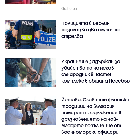
Grabo.bg
Полицията в Берлин
разследва два случая на
стрелба
Украинец е задържан за
убийството на негов
сънародник в частен
комплекс в община Несебър
Йотова: Славните флотски
традиции на България
намират продължение в
дръзновението на най-
младото попълнение от
военноморски офицери