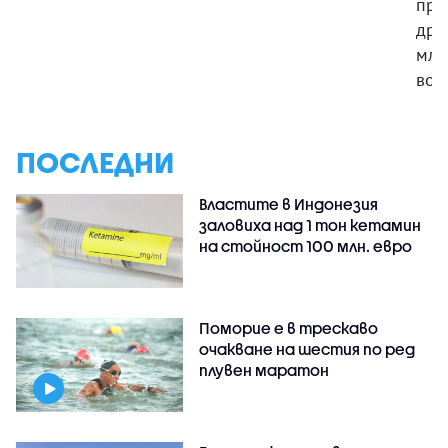
про
дръ
мла
вое
ПОСЛЕДНИ
Властите в Индонезия
заловиха над 1 тон кетамин
на стойност 100 млн. евро
Поморие е в трескаво
очакване на шестия по ред
плувен маратон