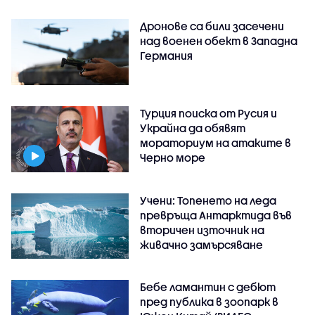
Дронове са били засечени
над военен обект в Западна
Германия
Турция поиска от Русия и
Украйна да обявят
мораториум на атаките в
Черно море
Учени: Топенето на леда
превръща Антарктида във
вторичен източник на
живачно замърсяване
Бебе ламантин с дебют
пред публика в зоопарк в