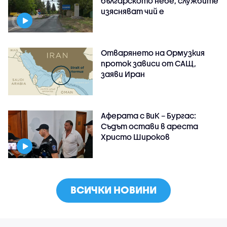
българското небе, службите
изясняват чий е
Отварянето на Ормузкия
проток зависи от САЩ,
заяви Иран
Аферата с ВиК – Бургас:
Съдът остави в ареста
Христо Широков
ВСИЧКИ НОВИНИ