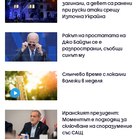
загинали, а девет са ранени
при руски атаки срещу
Източна Украйна
Ракът на простатата на
Джо Байдън се е
разпространил, съобщи
синът му
Слънчево време с локални
валежи в неделя
Иранският президент:
Моментът е подходящ за
сключване на споразумение
със САЩ