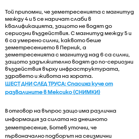
Той припомни, че земетресенията с магнитуд
между 4 и 5 се наричат слаби в
квалификацията, защото не водят до
сериозни въздействия. С магнитуд между 5 и
6 са умерено силни, каквото беше
земетресението в Перник, а
земетресенията с магнитуд над 6 са силни,
защото задължително водят до по-сериозни
въздействия върху инфраструктурата,
здравето и живота на хората.
ШЕСТ ДНИ СЛЕД ТРУСА: Спасиха куче от
развалините в Мексико (СНИМКИ)
В отговор на въпрос защо има различна
информация за силата на днешното
земетресение, Ботев уточни, че
първоначално подборът на сеизмични