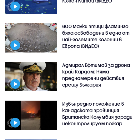
Южен Китай (ВИДЕО
600 малки птици фламинго
бяха освободени в една от
най-големите колонии в
Европа (ВИДЕО)
Адмирал Ефтимов за дрона
край Кардам: Няма
преднамерени действия
срещу България
Извънредно положение в
канадската провинция
Британска Колумбия заради
неконтролируем пожар