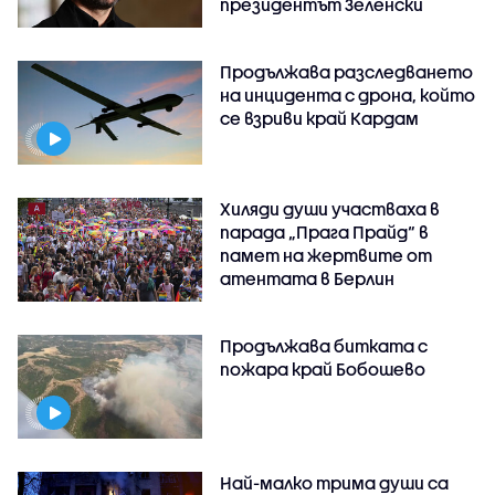
президентът Зеленски
Продължава разследването
на инцидента с дрона, който
се взриви край Кардам
Хиляди души участваха в
парада „Прага Прайд“ в
памет на жертвите от
атентата в Берлин
Продължава битката с
пожара край Бобошево
Най-малко трима души са