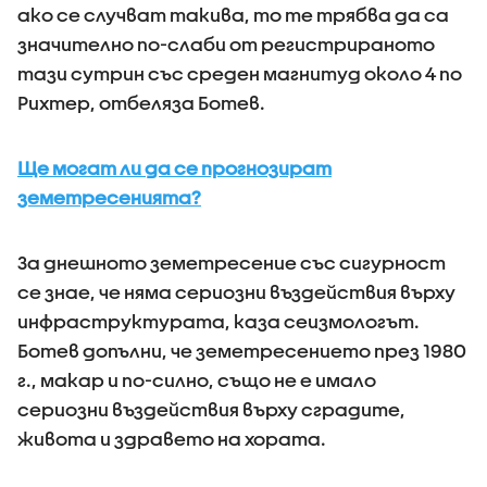
ако се случват такива, то те трябва да са
значително по-слаби от регистрираното
тази сутрин със среден магнитуд около 4 по
Рихтер, отбеляза Ботев.
Ще могат ли да се прогнозират
земетресенията?
За днешното земетресение със сигурност
се знае, че няма сериозни въздействия върху
инфраструктурата, каза сеизмологът.
Ботев допълни, че земетресението през 1980
г., макар и по-силно, също не е имало
сериозни въздействия върху сградите,
живота и здравето на хората.