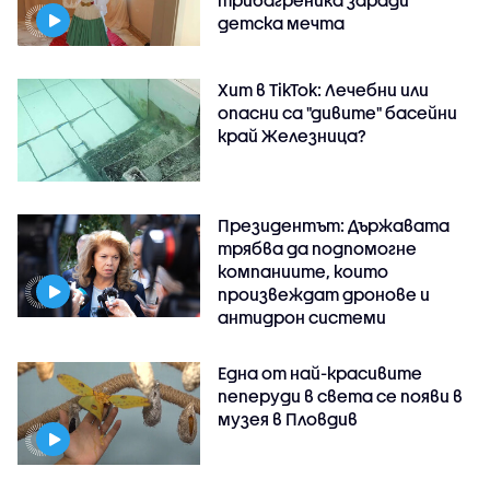
трибагреника заради
детска мечта
Хит в TikTok: Лечебни или
опасни са "дивите" басейни
край Железница?
Президентът: Държавата
трябва да подпомогне
компаниите, които
произвеждат дронове и
антидрон системи
Една от най-красивите
пеперуди в света се появи в
музея в Пловдив