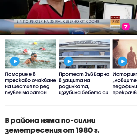
Поморие е в
Протест във Варна
История
трескаво очакване
в защита на
„ловците
на шестия по ред
родилката,
педофили”
плувен маратон
изгубила бебето си
прекрачв
дни преди
граница
раждането
В района няма по-силни
земетресения от 1980 г.