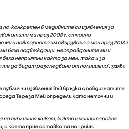
а по-конкретен в медийните си изявления за
двокатите ми през 2008 г. относно
ми и повторното им свързване с мен през 2013 г.
а ми бяха подвеждащи. Неоправданите ми и
бяха неприятни както за мен, така и за
о те да бъдат разследвани от полицията
", заяви
 публични изявления във връзка с повдигнатите
 сряда Тереза Мей определи като неточни и
 на публичния живот, както и министерския
си, с което прие оставката на Грийн.