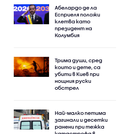
Абелардо де ла
Есприеля положи
клетва като
президент на
Колумбия
Трима души, сред
които и дете, са
убити в Киев при
нощния руски
обстрел
Най-малко петима
загинали и десетки
ранени при тежка
катастрофа в