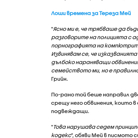
Лоши времена за Тереза Мей
"
Ясно ми е, че трябваше да бъд
разговорите на полицията с а
порнографията на компютрите 
Извинявам се, че изказваният
дълбоко нараняващи обвинения 
семейството ми, но е правилн
Грийн.
По-рано той беше направил две
срещу него обвинения, които в
подвеждащи.
"
Това нарушава седем принципа
кодекс
", обяви Мей в писмото 