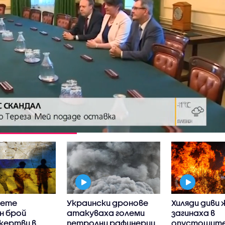
чете
Украински дронове
Хиляди диви
н брой
атакуваха големи
загинаха в
жертви в
петролни рафинерии
опустошит