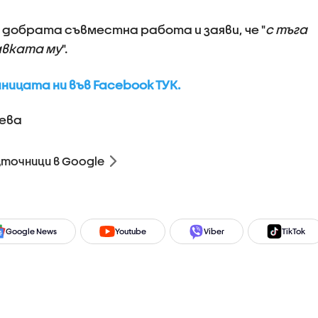
а добрата съвместна работа и заяви, че "
с тъга
авката му
".
ицата ни във Facebook ТУК.
ева
зточници в Google
Google News
Youtube
Viber
TikTok