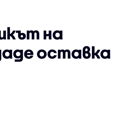
икът на
даде оставка