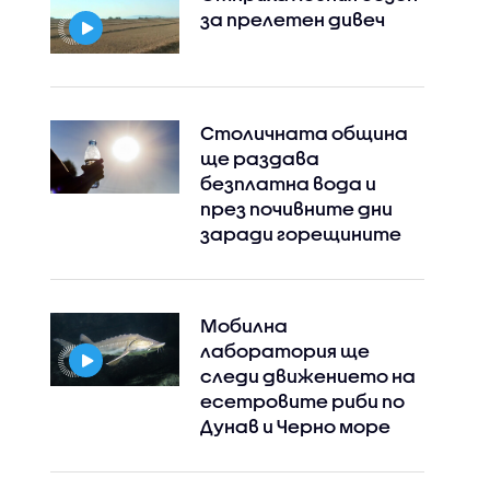
за прелетен дивеч
Столичната община
ще раздава
безплатна вода и
през почивните дни
заради горещините
Мобилна
лаборатория ще
Instagram
Facebook
следи движението на
есетровите риби по
Дунав и Черно море