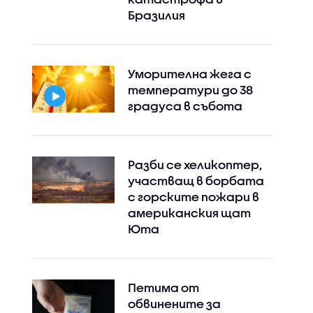
Бразилия
Уморителна жега с
температури до 38
градуса в събота
Разби се хеликоптер,
участващ в борбата
с горските пожари в
американския щат
Юта
Петима от
обвинените за