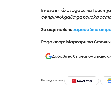
В него тя благодари на Грийн з
се принуждава да поиска ост
За още новини
харесайте стран
Редактор: Маргарита Стоянч
Добави ни в предпочитани и
Последвайте ни
NewsLetter