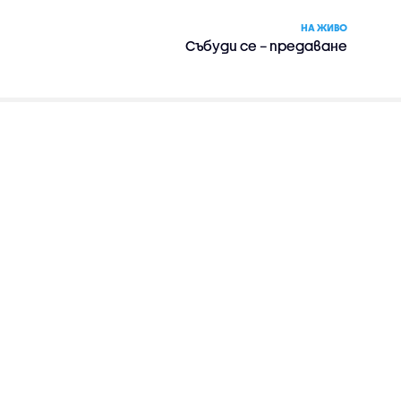
НА ЖИВО
Събуди се – предаване