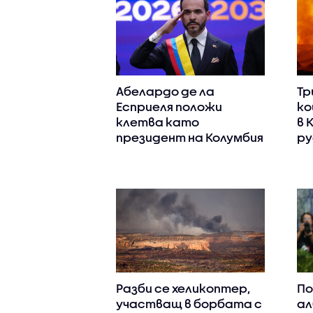
Абелардо де ла
Тр
Есприеля положи
ко
клетва като
в 
президент на Колумбия
ру
Разби се хеликоптер,
По
участващ в борбата с
ал