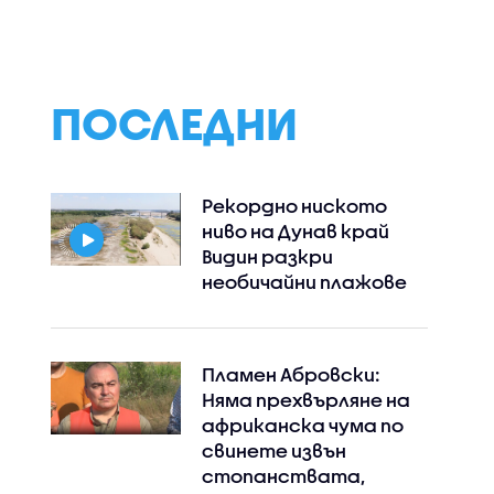
ри във
близо до украински
самолет
ПОСЛЕДНИ
Рекордно ниското
ниво на Дунав край
Видин разкри
необичайни плажове
Пламен Абровски:
Няма прехвърляне на
африканска чума по
свинете извън
стопанствата,