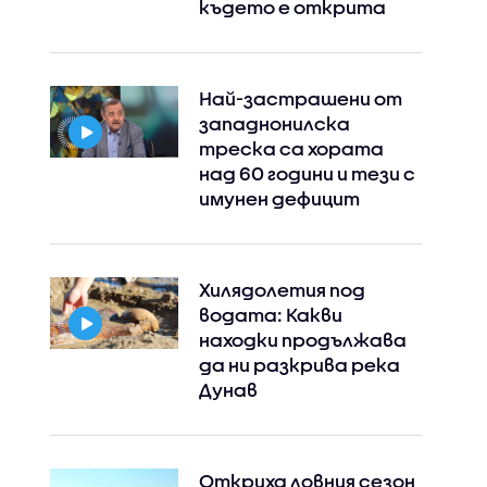
където е открита
Най-застрашени от
западнонилска
треска са хората
над 60 години и тези с
имунен дефицит
Хилядолетия под
водата: Какви
находки продължава
да ни разкрива река
Дунав
Откриха ловния сезон