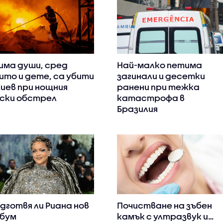
има души, сред
Най-малко петима
ито и дете, са убити
загинали и десетки
Киев при нощния
ранени при тежка
ски обстрел
катастрофа в
Бразилия
дготвя ли Риана нов
Почистване на зъбен
бум
камък с ултразвук и