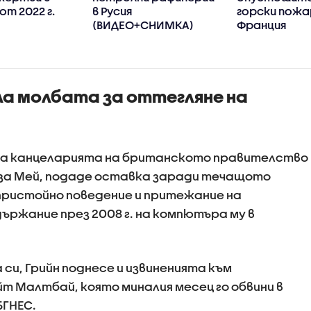
от 2022 г.
в Русия
горски пожа
(ВИДЕО+СНИМКА)
Франция
ла молбата за оттегляне на
 на канцеларията на британското правителство
еза Мей, подаде оставка заради течащото
пристойно поведение и притежание на
ържание през 2008 г. на компютъра му в
 си, Грийн поднесе и извиненията към
т Малтбай, която миналия месец го обвини в
БГНЕС.