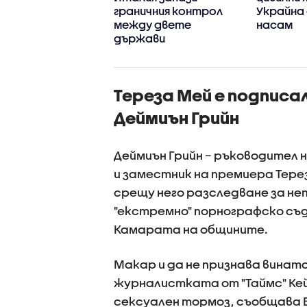
граничния контрол
Украйна 
между двете
насам
държави
Тереза Мей е подписа
Деймиън Грийн
Деймиън Грийн – ръководител
и заместник на премиера Тер
срещу него разследване за не
"екстремно" порнографско съд
Камарата на общините.
Макар и да не признава вината
журналистката от "Таймс" Кей
сексуален тормоз, съобщава 