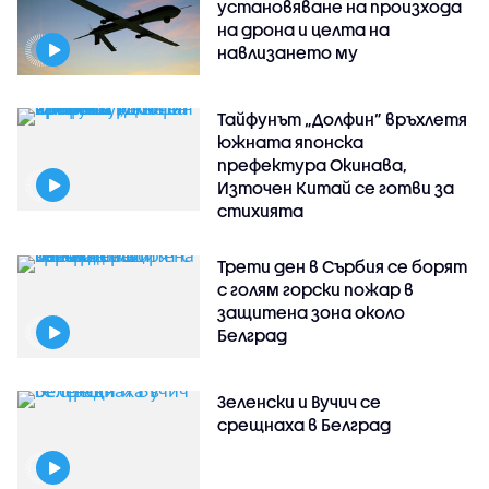
установяване на произхода
на дрона и целта на
навлизането му
Тайфунът „Долфин” връхлетя
южната японска
префектура Окинава,
Източен Китай се готви за
стихията
Трети ден в Сърбия се борят
с голям горски пожар в
защитена зона около
Белград
Зеленски и Вучич се
срещнаха в Белград