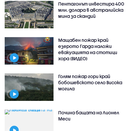
Пентагонът инвестира 400
млн. долара в австралийска
мина за скандий
Мащабен пожар край
езерото Гарда наложи
евакуацията на стотици
хора (ВИДЕО)
Голям пожар гори край
бобошевското село Висока
могила
Почина бащата на Лионел
Меси