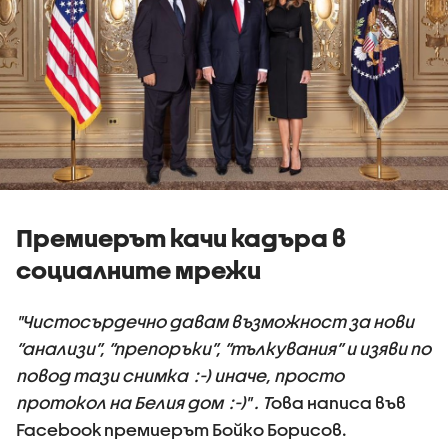
Премиерът качи кадъра в
социалните мрежи
"Чистосърдечно давам възможност за нови
“анализи”, “препоръки”, “тълкувания” и изяви по
повод тази снимка :-) иначе, просто
протокол на Белия дом :-)" . Т
ова написа във
Facebook премиерът Бойко Борисов.