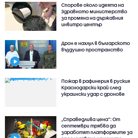
Спорове около идеята на
Здравното министерство
за промяна на държавния
инвитро център
Дрон е нахлул в българското
въздушно пространство
Пожар в рафинерия в руския
Краснодарски край след
украински удар с дронове
„Справедлива цена“: От
септември трябва да
заработят платформите за