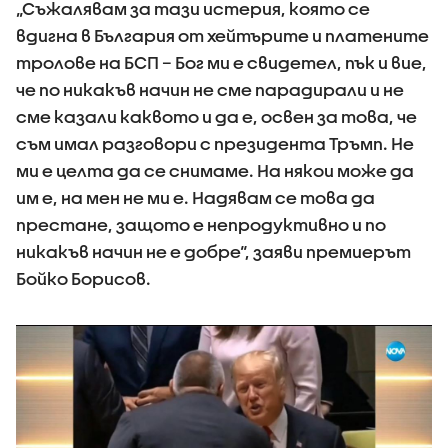
„Съжалявам за тази истерия, която се
вдигна в България от хейтърите и платените
тролове на БСП – Бог ми е свидетел, пък и вие,
че по никакъв начин не сме парадирали и не
сме казали каквото и да е, освен за това, че
съм имал разговори с президента Тръмп. Не
ми е целта да се снимаме. На някои може да
им е, на мен не ми е. Надявам се това да
престане, защото е непродуктивно и по
никакъв начин не е добре“, заяви премиерът
Бойко Борисов.