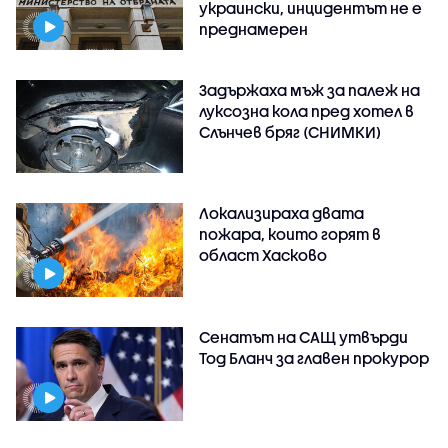
украински, инцидентът не е
преднамерен
Задържаха мъж за палеж на
луксозна кола пред хотел в
Слънчев бряг (СНИМКИ)
Локализираха двата
пожара, които горят в
област Хасково
Сенатът на САЩ утвърди
Тод Бланч за главен прокурор