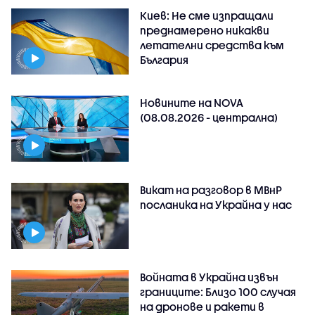
Киев: Не сме изпращали
преднамерено никакви
летателни средства към
България
Новините на NOVA
(08.08.2026 - централна)
Викат на разговор в МВнР
посланика на Украйна у нас
Войната в Украйна извън
границите: Близо 100 случая
на дронове и ракети в