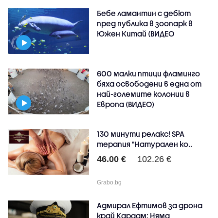
Бебе ламантин с дебют
пред публика в зоопарк в
Южен Китай (ВИДЕО
600 малки птици фламинго
бяха освободени в една от
най-големите колонии в
Европа (ВИДЕО)
130 минути релакс! SPA
терапия "Натурален ко..
46.00 €
102.26 €
Grabo.bg
Адмирал Ефтимов за дрона
край Кардам: Няма