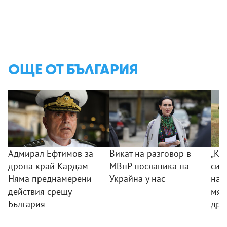
ОЩЕ ОТ БЪЛГАРИЯ
Адмирал Ефтимов за
Викат на разговор в
„Ког
дрона край Кардам:
МВнР посланика на
сил
Няма преднамерени
Украйна у нас
на 
действия срещу
мяс
България
дро