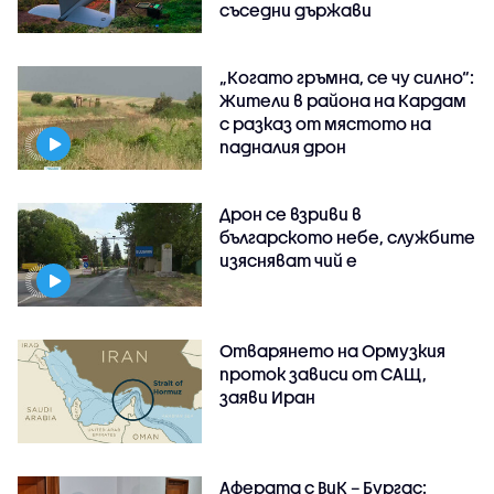
съседни държави
„Когато гръмна, се чу силно“:
Жители в района на Кардам
с разказ от мястото на
падналия дрон
Дрон се взриви в
българското небе, службите
изясняват чий е
Отварянето на Ормузкия
проток зависи от САЩ,
заяви Иран
Аферата с ВиК – Бургас: