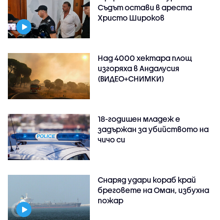
Съдът остави в ареста
Христо Широков
Над 4000 хектара площ
изгоряха в Андалусия
(ВИДЕО+СНИМКИ)
18-годишен младеж е
задържан за убийството на
чичо си
Снаряд удари кораб край
бреговете на Оман, избухна
пожар