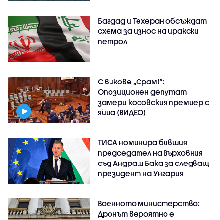
Багдад и Техеран обсъждат
схема за износ на иракски
петрол
С викове „Срам!“:
Опозиционен депутат
замери косовския премиер с
яйца (ВИДЕО)
ТИСА номинира бившия
председател на Върховния
съд Андраш Бака за следващ
президент на Унгария
Военното министерство:
Дронът вероятно е