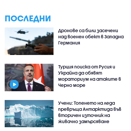
ПОСЛЕДНИ
Дронове са били засечени
над военен обект в Западна
Германия
Турция поиска от Русия и
Украйна да обявят
мораториум на атаките в
Черно море
Учени: Топенето на леда
превръща Антарктида във
вторичен източник на
живачно замърсяване