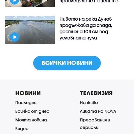
проследяване на цените
Нивото на река Дунав
продължава да спада,
достигна 109 см под
условната нула
ВСИЧКИ НОВИНИ
НОВИНИ
ТЕЛЕВИЗИЯ
Последни
На живо
Всичко от днес
Лицата на NOVA
Моята новина
Предавания и
сериали
Видео