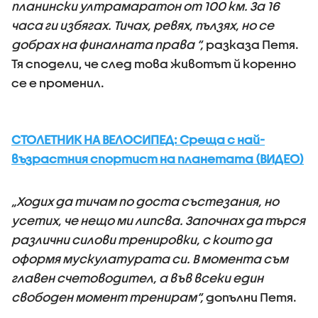
планински ултрамаратон от 100 км. За 16
часа ги избягах. Тичах, ревях, пълзях, но се
добрах на финалната права “,
разказа Петя.
Тя сподели, че след това животът й коренно
се е променил.
СТОЛЕТНИК НА ВЕЛОСИПЕД: Среща с най-
възрастния спортист на планетата (ВИДЕО)
„Ходих да тичам по доста състезания, но
усетих, че нещо ми липсва. Започнах да търся
различни силови тренировки, с които да
оформя мускулатурата си. В момента съм
главен счетоводител, а във всеки един
свободен момент тренирам“,
допълни Петя.