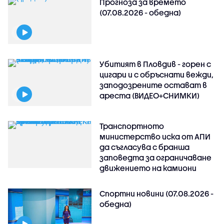
Прогноза за времето
(07.08.2026 - обедна)
Убитият в Пловдив - горен с
цигари и с обръснати вежди,
заподозрените остават в
ареста (ВИДЕО+СНИМКИ)
Транспортното
министерство иска от АПИ
да съгласува с бранша
заповедта за ограничаване
движението на камиони
Спортни новини (07.08.2026 -
обедна)