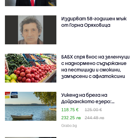
Издирват 58-годишен мъж
от Горна Оряховица
БАБХ спря внос на зеленчуци
с наднормено съдържание
на пестициди и смокини,
замърсени с афлатоксини
Уикенд на брега на
Дойранското езеро:
Нощувк..
118.75 €
125.00 €
232.25 лв
244.48 лв
Grabo.bg