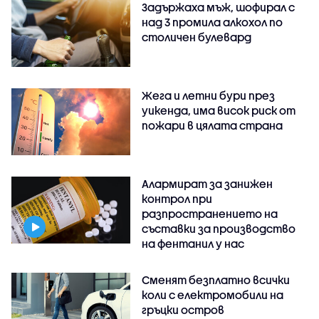
Задържаха мъж, шофирал с
над 3 промила алкохол по
столичен булевард
Жега и летни бури през
уикенда, има висок риск от
пожари в цялата страна
Алармират за занижен
контрол при
разпространението на
съставки за производство
на фентанил у нас
Сменят безплатно всички
коли с електромобили на
гръцки остров