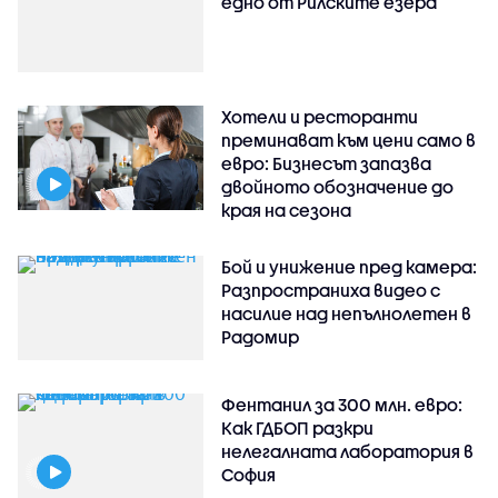
едно от Рилските езера
Хотели и ресторанти
преминават към цени само в
евро: Бизнесът запазва
двойното обозначение до
края на сезона
Бой и унижение пред камера:
Разпространиха видео с
насилие над непълнолетен в
Радомир
Фентанил за 300 млн. евро:
Как ГДБОП разкри
нелегалната лаборатория в
София