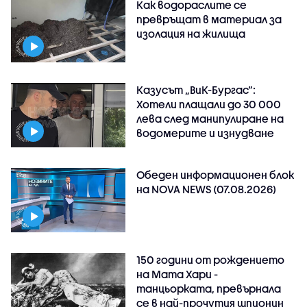
Как водораслите се
превръщат в материал за
изолация на жилища
Казусът „ВиК-Бургас“:
Хотели плащали до 30 000
лева след манипулиране на
водомерите и изнудване
Обеден информационен блок
на NOVA NEWS (07.08.2026)
150 години от рождението
на Мата Хари -
танцьорката, превърнала
се в най-прочутия шпионин