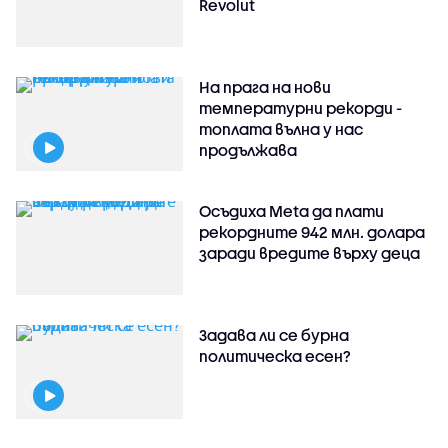
Revolut
На прага на нови
температурни рекорди -
топлата вълна у нас
продължава
Осъдиха Meta да плати
рекордните 942 млн. долара
заради вредите върху деца
Задава ли се бурна
политическа есен?