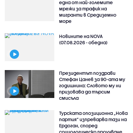
една от най-големите
мрежи за трафик на
мигранти в Средиземно
море
Новините на NOVA
(07.08.2026 - обедна)
Президентът поздрави
Стефан Цанев за 90-ата му
годишнина: Словото му ни
призовава да търсим
смисъла
Турската опозиционна „Нова
партия“ изпреварва тази на
Ердоган, според
социологическо проучване