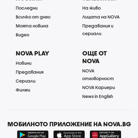
Последни
На живо
Всичко от днес
Лицата на NOVA
Моята новина
Предавания и
сериали
Видео
NOVA PLAY
ОЩЕ ОТ
NOVA
Новини
NOVA
Предавания
отговорност
Сериали
NOVA Кариери
Филми
News in English
МОБИЛНОТО ПРИЛОЖЕНИЕ НА NOVA.BG