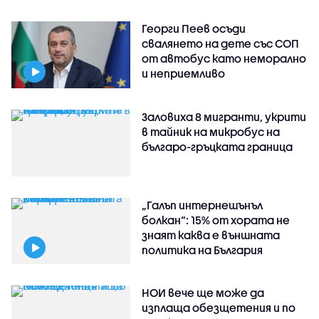
Георги Пеев осъди
свалянето на дете със СОП
от автобус като неморално
и неприемливо
Заловиха 8 мигранти, укрити
в тайник на микробус на
българо-гръцката граница
„Галъп интернешънъл
болкан“: 15% от хората не
знаят каква е външната
политика на България
НОИ вече ще може да
изплаща обезщетения и по