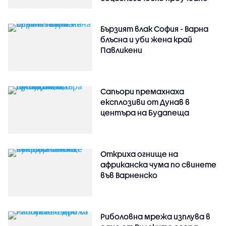
Бързият влак София - Варна
блъсна и уби жена край
Павликени
Сапьори премахнаха
експлозиви от Дунав в
центъра на Будапеща
Откриха огнище на
африканска чума по свинете
във Варненско
Риболовна мрежа изплува в