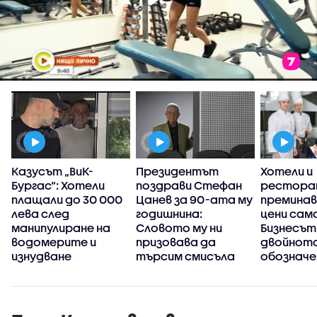
Казусът „ВиК-
Президентът
Хотели и
Бургас“: Хотели
поздрави Стефан
рестора
плащали до 30 000
Цанев за 90-ата му
преминав
лева след
годишнина:
цени само
манипулиране на
Словото му ни
Бизнесът
водомерите и
призовава да
двойнот
изнудване
търсим смисъла
обозначе
края на с