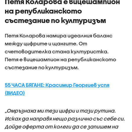
Петя Коларова е вицешампион
на републиканското
състезание по културизъм
Петя Коларова намира идеалния баланс
между цифрите и щангите. От
счетоводителка стана културистка.
Петя е вицешампион на републиканското
състезание по културизъм.
55 ЧАСА БЯГАНЕ: Красимир Георгиев успя
(ВИДЕО)
„Омръзнаха ми тези цифри и тази рутина.
Исках да направя нещо различно със себе си.
Дойде оферта от колеги да се запишем на