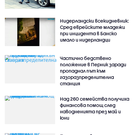
Нидерландски всекидневник:
Сред еврейските младежи
при инцидента в Банско
имало и нидерландци
Частично бедствено
положение в Перник заради
пропаднал път към
газоразпределителна
станция
Над 260 семейства получиха
финансова помощ след
наводненията през май и
юни