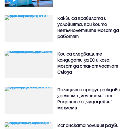
Какви са правилата и
условията, при които
непълнолетните могат да
работят
Кои са следващите
кандидати за ЕС и кога
могат да станат част от
Съюза
Полицията предупреждава
за мними „лечители“ от
Родопите и „чудодейни“
мехлеми
Испанската полиция разби