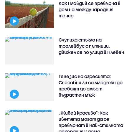
Как Пловдив се превърна в
дом на международния
тенис
Счупиха стъкло на
тролейбус с пътници,
движел се по улица в Плевен
Генезис на агресията:
Способни ли са младежи да
пребият до смърт
възрастен мъж
„Живей красиво”: Как
цветята могат да се
превърнат в най-стилната
декорация у дома