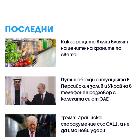
ПОСЛЕДНИ
Как горещите вълни влияят
на цените на храните по
света
Путин обсъди ситуацията в
Персийския залив и Украйна в
телефонен разговор с
колегата си от ОАЕ
Тръмп: Иран иска
споразумение със САЩ, а не
да има нови удари