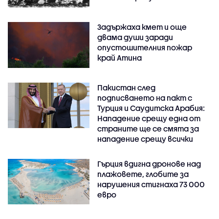
Задържаха кмет и още
двама души заради
опустошителния пожар
край Атина
Пакистан след
подписването на пакт с
Турция и Саудитска Арабия:
Нападение срещу една от
страните ще се смята за
нападение срещу всички
Гърция вдигна дронове над
плажовете, глобите за
нарушения стигнаха 73 000
евро