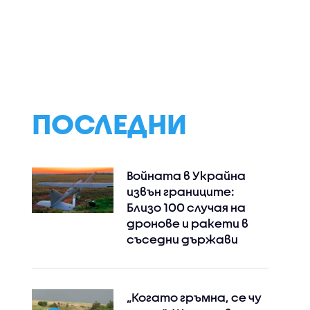
ПОСЛЕДНИ
Войната в Украйна
извън границите:
Близо 100 случая на
дронове и ракети в
съседни държави
„Когато гръмна, се чу