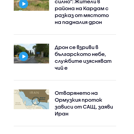
силно“: Жители в
района на Кардам с
разказ от мястото
на падналия дрон
Дрон се взриви в
българското небе,
службите изясняват
чий е
Отварянето на
Ормузкия проток
зависи от САЩ, заяви
Иран