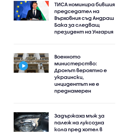
ТИСА номинира бившия
председател на
Върховния съд Андраш
Бака за следващ
президент на Унгария
Военното
министерство:
Дронът вероятно е
украински,
инцидентът не е
преднамерен
Задържаха мъж за
палеж на луксозна
кола пред хотел в