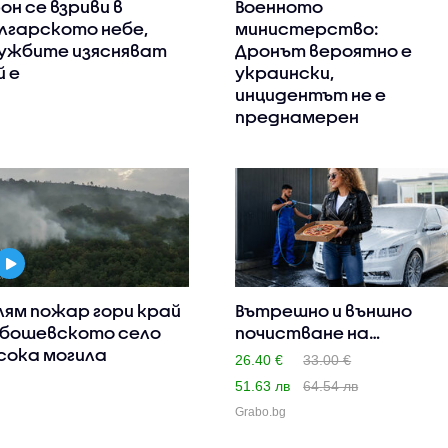
он се взриви в
Военното
лгарското небе,
министерство:
ужбите изясняват
Дронът вероятно е
й е
украински,
инцидентът не е
преднамерен
лям пожар гори край
Вътрешно и външно
бошевското село
почистване на
сока могила
автомобил, п..
26.40 €
33.00 €
51.63 лв
64.54 лв
Grabo.bg