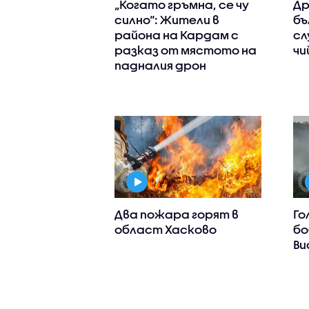
„Когато гръмна, се чу
Др
силно“: Жители в
бъ
района на Кардам с
сл
разказ от мястото на
чи
падналия дрон
Два пожара горят в
Го
област Хасково
бо
Ви