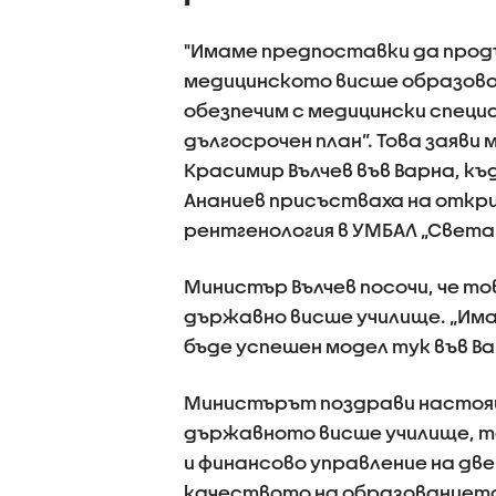
"Имаме предпоставки да прод
медицинското висше образова
обезпечим с медицински спец
дългосрочен план”. Това заяв
Красимир Вълчев във Варна, к
Ананиев присъстваха на откр
рентгенология в УМБАЛ „Света
Министър Вълчев посочи, че то
държавно висше училище. „Има
бъде успешен модел тук във Ва
Министърът поздрави настоя
държавното висше училище, т
и финансово управление на две
качеството на образованието