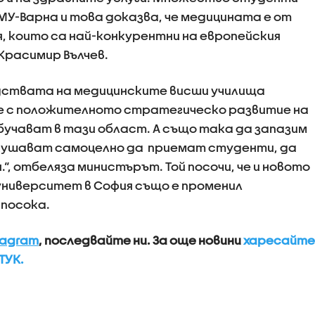
 МУ-Варна и това доказва, че медицината е от
 които са най-конкурентни на европейския
Красимир Вълчев.
водствата на медицинските висши училища
 с положителното стратегическо развитие на
учават в тази област. А също така да запазим
изкушават самоцелно да приемат студенти, да
.“, отбеляза министърът. Той посочи, че и новото
университет в София също е променил
 посока.
tagram
, последвайте ни.
За още новини
харесайте
ТУК.