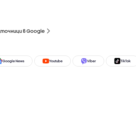
зточници в Google
Google News
Youtube
Viber
TikTok