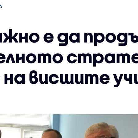
А
ажно e да прод
елното страте
 на висшите у