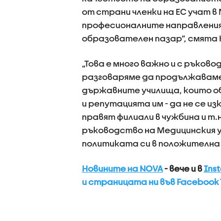
от страни членки на ЕС учат в
професионалните направления,
образователен пазар“, смята 
„Това е много важно и с ръко
разговаряме да продължаваме
държавните училища, които об
и репутацията им - да не се 
правят филиали в чужбина и т.н
ръководство на Медицинския 
политиката си в положителна
Новините на NOVA
- вече и в
Ins
и страницата ни във Facebook 