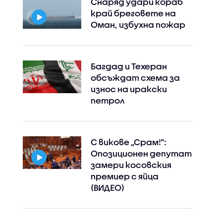
Снаряд удари кораб
край бреговете на
Оман, избухна пожар
Багдад и Техеран
обсъждат схема за
износ на иракски
петрол
С викове „Срам!“:
Опозиционен депутат
замери косовския
премиер с яйца
(ВИДЕО)