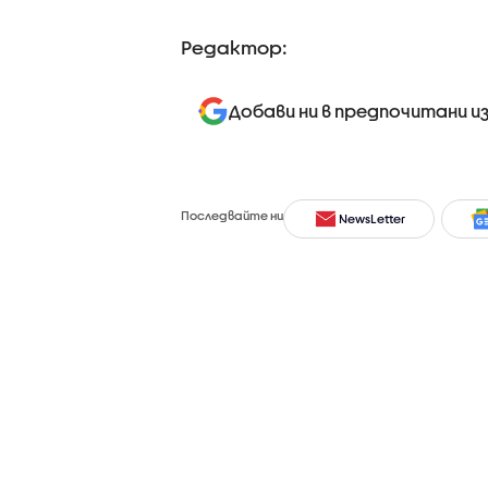
Редактор:
Добави ни в предпочитани и
Последвайте ни
NewsLetter