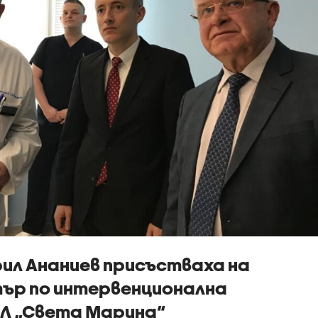
рил Ананиев присъстваха на
ър по интервенционална
АЛ „Света Марина“