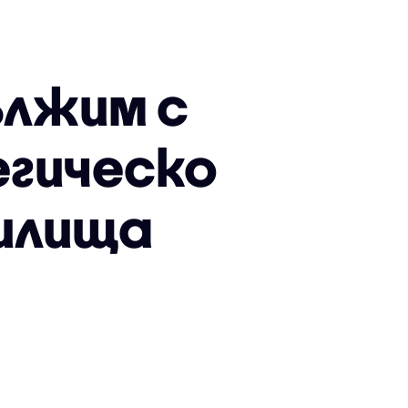
ължим с
гическо
чилища