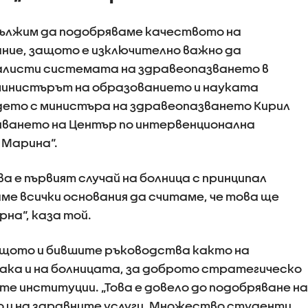
ължим да подобряваме качеството на
ние, защото е изключително важно да
иалисти системата на здравеопазването в
и министърът на образованието и науката
ъдето с министъра на здравеопазването Кирил
иването на Център по интервенционална
 Марина“.
ва е първият случай на болница с принципал
ме всички основания да считаме, че това ще
рна“, каза той.
щото и бившите ръководства както на
ака и на болницата, за доброто стратегическо
те институции. „Това е довело до подобряване на
 и на здравните услуги. Множество студенти