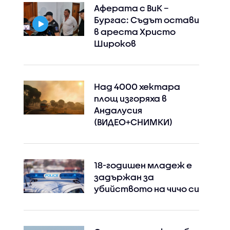
Аферата с ВиК –
Бургас: Съдът остави
в ареста Христо
Широков
Над 4000 хектара
площ изгоряха в
Instagram
Facebook
Андалусия
(ВИДЕО+СНИМКИ)
18-годишен младеж е
задържан за
убийството на чичо си