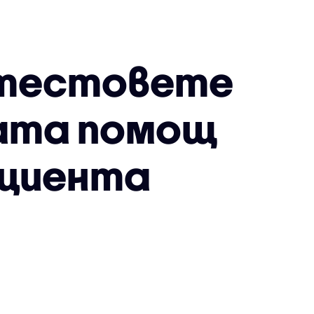
 тестовете
ната помощ
ациента