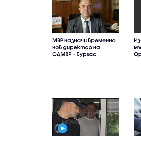
МВР назначи временно
Из
нов директор на
мъ
ОДМВР – Бургас
Ор