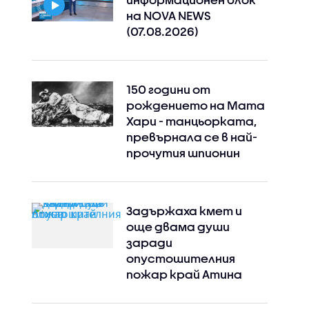
на NOVA NEWS
(07.08.2026)
150 години от
рождението на Мата
Хари - танцьорката,
превърнала се в най-
прочутия шпионин
Задържаха кмет и
още двама души
заради
опустошителния
пожар край Атина