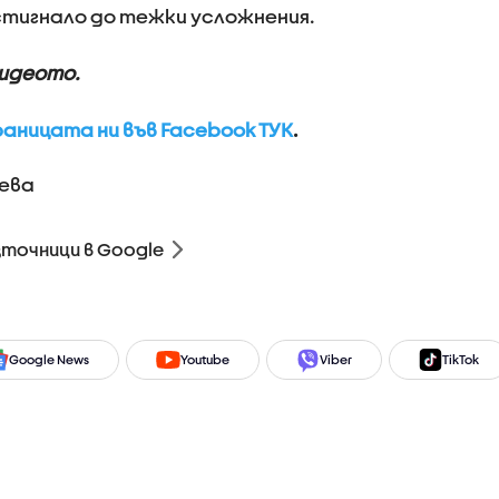
 стигнало до тежки усложнения.
видеото.
аницата ни във Facebook ТУК
.
ева
зточници в Google
Google News
Youtube
Viber
TikTok