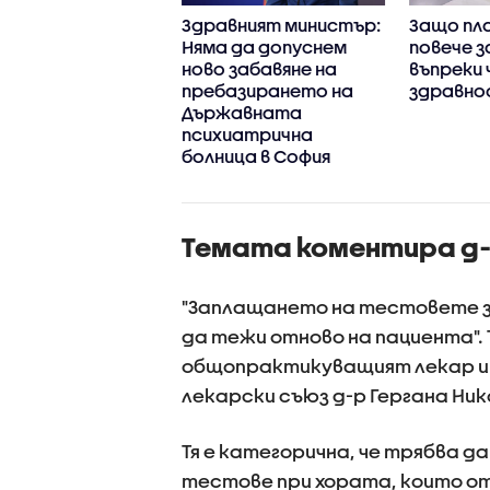
 някои
Здравният министър:
Защо пл
рства са до три
Няма да допуснем
повече з
 по-скъпи у нас,
ново забавяне на
въпреки 
лкото в Гърция
пребазирането на
здравно
Държавната
психиатрична
болница в София
Темата коментира д-
"Заплащането на тестовете з
да тежи отново на пациента". Т
общопрактикуващият лекар и ч
лекарски съюз д-р Гергана Ник
Тя е категорична, че трябва д
тестове при хората, които от