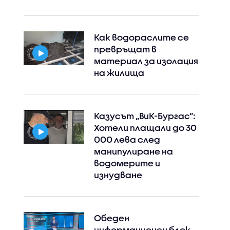
Как водораслите се
превръщат в
материал за изолация
на жилища
Казусът „ВиК-Бургас“:
Хотели плащали до 30
000 лева след
манипулиране на
водомерите и
изнудване
Обеден
информационен блок