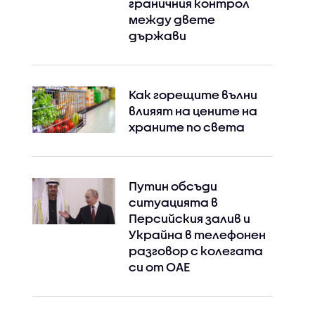
граничния контрол
между двете
държави
Как горещите вълни
влияят на цените на
храните по света
Путин обсъди
ситуацията в
Персийския залив и
Украйна в телефонен
разговор с колегата
си от ОАЕ