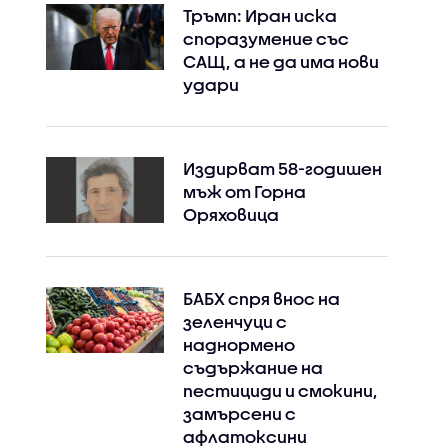
Тръмп: Иран иска
споразумение със
САЩ, а не да има нови
удари
Издирват 58-годишен
мъж от Горна
Оряховица
БАБХ спря внос на
зеленчуци с
Instagram
Facebook
наднормено
съдържание на
пестициди и смокини,
замърсени с
афлатоксини