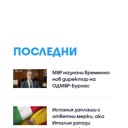
ършиха
Безплатно
Георги Петров:
ерация на
имунизират бременни
Заради разликит
ЕО)
в третия триместър
цените на
срещу
лекарствата о
респираторно-
НЗОК изтичат на
синцитиален вирус
млн. евро годиш
ПОСЛЕДНИ
МВР назначи временно
нов директор на
ОДМВР-Бургас
Испания заплаши с
ответни мерки, ако
Италия запази