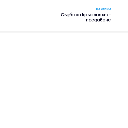
НА ЖИВО
Съдби на кръстопът –
предаване