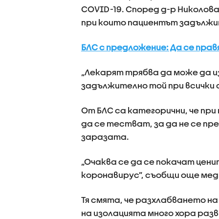
COVID-19. Според д-р Николова
при които пациентът задължит
БЛС с предложение: Да се прав
„Лекарят трябва да може да из
задължително той при всички с
От БЛС са категорични, че пр
да се тестват, за да не се п
заразата.
„Очаква се да се покачат цени
коронавирус”, съобщи още мед
Тя смята, че разхлабването на
на изолацията много хора разв