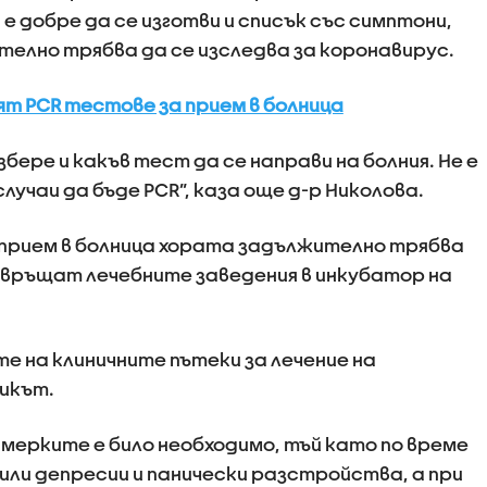
 е добре да се изготви и списък със симптони,
елно трябва да се изследва за коронавирус.
ят PCR тестове за прием в болница
бере и какъв тест да се направи на болния. Не е
лучаи да бъде PCR”, каза още д-р Николова.
и прием в болница хората задължително трябва
ревръщат лечебните заведения в инкубатор на
те на клиничните пътеки за лечение на
икът.
 мерките е било необходимо, тъй като по време
или депресии и панически разстройства, а при