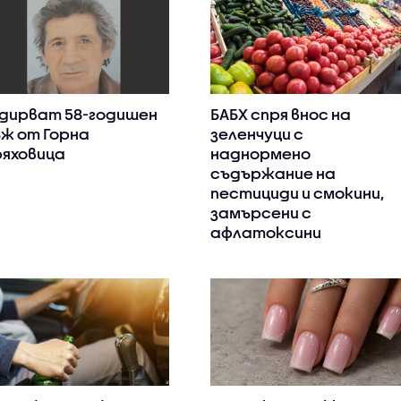
дирват 58-годишен
БАБХ спря внос на
ж от Горна
зеленчуци с
яховица
наднормено
съдържание на
пестициди и смокини,
замърсени с
афлатоксини