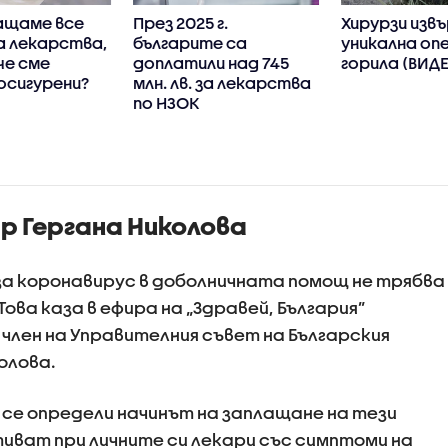
ащаме все
През 2025 г.
Хирурзи изв
а лекарства,
българите са
уникална оп
че сме
доплатили над 745
горила (ВИД
осигурени?
млн. лв. за лекарства
по НЗОК
р Гергана Николова
а коронавирус в доболничната помощ не трябва
ова каза в ефира на „Здравей, България”
лен на Управителния съвет на Българския
олова.
а се определи начинът на заплащане на тези
иват при личните си лекари със симптоми на