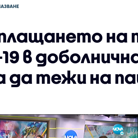
ПАЗВАНЕ
аплащането на
-19 в доболнич
а да тежи на п