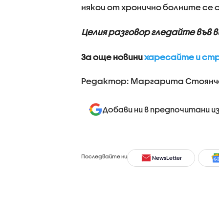
някои от хронично болните се
Целия разговор гледайте във 
За още новини
харесайте и стр
Редактор: Маргарита Стоянч
Добави ни в предпочитани и
Последвайте ни
NewsLetter