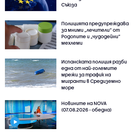
Съюза
Полицията предупреждава
за мними „лечители“ от
Родопите и „чудодейни“
мехлеми
Испанската полиция разби
една от най-големите
мрежи за трафик на
мигранти в Средиземно
море
Новините на NOVA
(07.08.2026 - обедна)