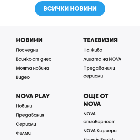
ВСИЧКИ НОВИНИ
НОВИНИ
ТЕЛЕВИЗИЯ
Последни
На живо
Всичко от днес
Лицата на NOVA
Моята новина
Предавания и
сериали
Видео
NOVA PLAY
ОЩЕ ОТ
NOVA
Новини
NOVA
Предавания
отговорност
Сериали
NOVA Кариери
Филми
News in English