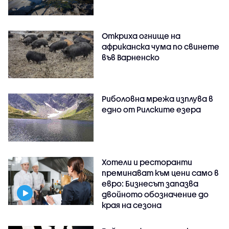
Откриха огнище на
африканска чума по свинете
във Варненско
Риболовна мрежа изплува в
едно от Рилските езера
Хотели и ресторанти
преминават към цени само в
евро: Бизнесът запазва
двойното обозначение до
края на сезона