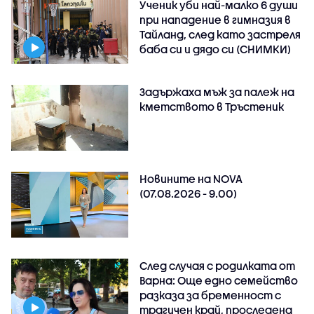
Ученик уби най-малко 6 души
при нападение в гимназия в
Тайланд, след като застреля
баба си и дядо си (СНИМКИ)
Задържаха мъж за палеж на
кметството в Тръстеник
Новините на NOVA
(07.08.2026 - 9.00)
След случая с родилката от
Варна: Още едно семейство
разказа за бременност с
трагичен край, проследена