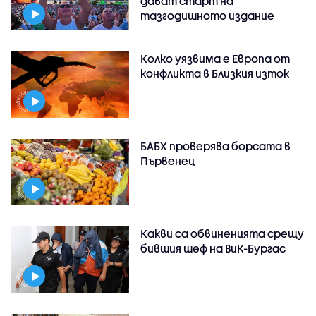
дават старт на
тазгодишното издание
Колко уязвима е Европа от
конфликта в Близкия изток
БАБХ проверява борсата в
Първенец
Какви са обвиненията срещу
бившия шеф на ВиК-Бургас