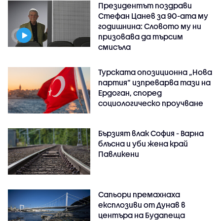
Президентът поздрави
Стефан Цанев за 90-ата му
годишнина: Словото му ни
призовава да търсим
смисъла
Турската опозиционна „Нова
партия“ изпреварва тази на
Ердоган, според
социологическо проучване
Бързият влак София - Варна
блъсна и уби жена край
Павликени
Сапьори премахнаха
експлозиви от Дунав в
центъра на Будапеща