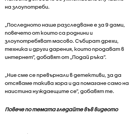
на злоупотреби.
„Последното наше разследване е за 9 дами,
повечето от които са роднини и
злоупотребяват масово. Събират дрехи,
техника и други дарения, които продават в
интернет”, добавят от „Подай ръка”.
„Ние сме се превърнали в детективи, за да
отсяваме такива хора и да помагане само на
наистина нуждаещите се”, добавят те.
Повече по темата гледайте във видеото