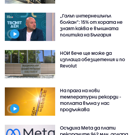
„Галъп интернешънъл
болкан“: 15% от хората не
знаят каква е външната
политика на България
НОИ вече ще може да
изплаща обезщетения и по
Revolut
На прага на нови
температурни рекорди -
топлата вълна у нас
продължава
Осъдиха Meta да плати
рекордните 942 млн. долара