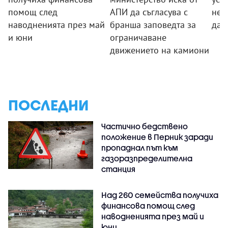
помощ след
АПИ да съгласува с
неп
наводненията през май
бранша заповедта за
да 
и юни
ограничаване
движението на камиони
ПОСЛЕДНИ
Частично бедствено
положение в Перник заради
пропаднал път към
газоразпределителна
станция
Над 260 семейства получиха
финансова помощ след
наводненията през май и
юни