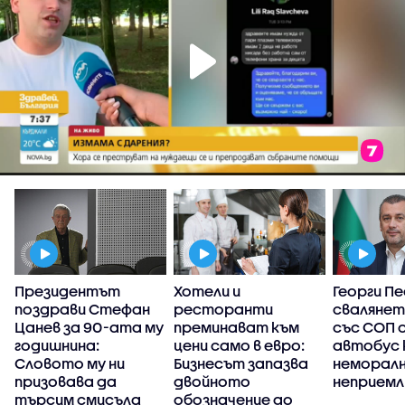
Президентът
Хотели и
Георги Пе
поздрави Стефан
ресторанти
свалянет
Цанев за 90-ата му
преминават към
със СОП 
а
годишнина:
цени само в евро:
автобус
Словото му ни
Бизнесът запазва
неморалн
призовава да
двойното
неприемл
търсим смисъла
обозначение до