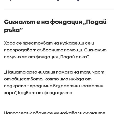
края на сезона
Сигналът е на фондация „Подай
ръка”
Хора се преструват на нуждаещи се и
препродават събраните помощи. Сигналът
получихме от фондация „Подай ръка”.
„Нашата организация помага на тази част
от обществото, която има нужда от
подкрепа - предимно възрастни и самотни
хора", казват от фондацията.
Напоследък обаче се умножавали случаите