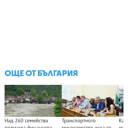
ОЩЕ ОТ БЪЛГАРИЯ
Над 260 семейства
Транспортното
Как
получиха финансова
министерство иска от
усл