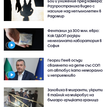
Бой и унижение пред камера:
Разпространиха видео с
насилие над непълнолетен в
Радомир
Фентанил за 300 млн. евро:
Как ГДБОП разкри
нелегалната лаборатория в
София
Георги Пеев осъди
свалянето на дете със СОП
от автобус като неморално
и неприемливо
Заловиха 8 мигранти, укрити
в тайник на микробус на
българо-гръцката граница