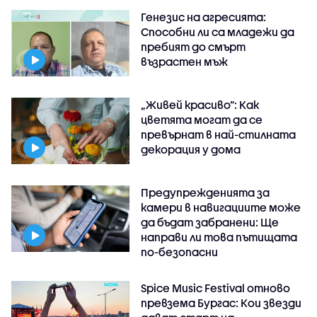
Генезис на агресията:
Способни ли са младежи да
пребият до смърт
възрастен мъж
„Живей красиво”: Как
цветята могат да се
превърнат в най-стилната
декорация у дома
Предупрежденията за
камери в навигациите може
да бъдат забранени: Ще
направи ли това пътищата
по-безопасни
Spice Music Festival отново
превзема Бургас: Кои звезди