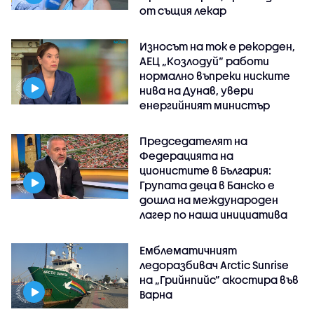
от същия лекар
Износът на ток е рекорден,
АЕЦ „Козлодуй“ работи
нормално въпреки ниските
нива на Дунав, увери
енергийният министър
Председателят на
Федерацията на
ционистите в България:
Групата деца в Банско е
дошла на международен
лагер по наша инициатива
Емблематичният
ледоразбивач Arctic Sunrise
на „Грийнпийс” акостира във
Варна