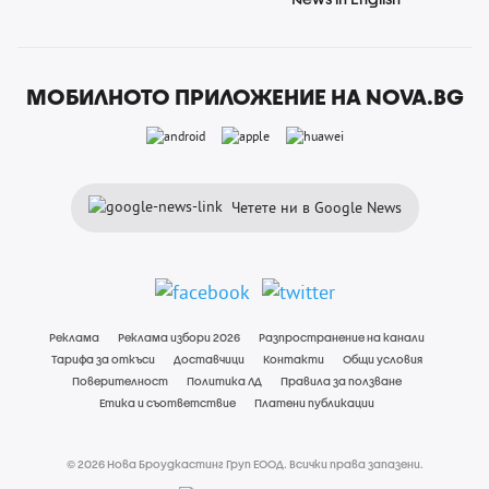
МОБИЛНОТО ПРИЛОЖЕНИЕ НА NOVA.BG
Четете ни в Google News
Реклама
Реклама избори 2026
Разпространение на канали
Тарифа за откъси
Доставчици
Контакти
Общи условия
Поверителност
Политика ЛД
Правила за ползване
Етика и съответствие
Платени публикации
© 2026 Нова Броудкастинг Груп ЕООД. Всички права запазени.