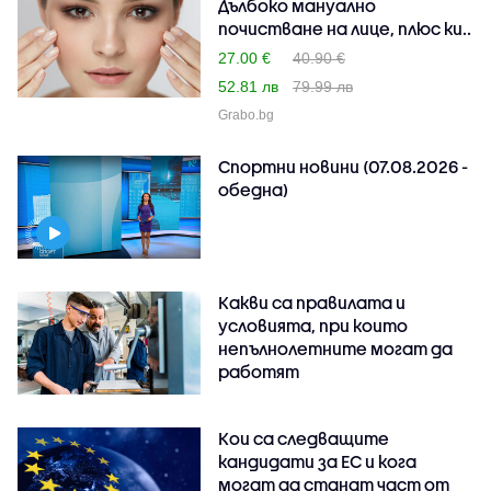
Дълбоко мануално
почистване на лице, плюс ки..
27.00 €
40.90 €
52.81 лв
79.99 лв
Grabo.bg
Спортни новини (07.08.2026 -
обедна)
Какви са правилата и
условията, при които
непълнолетните могат да
работят
Кои са следващите
кандидати за ЕС и кога
могат да станат част от