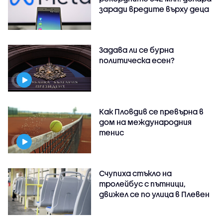
заради вредите върху деца
Задава ли се бурна
политическа есен?
Как Пловдив се превърна в
дом на международния
тенис
Счупиха стъкло на
тролейбус с пътници,
движел се по улица в Плевен