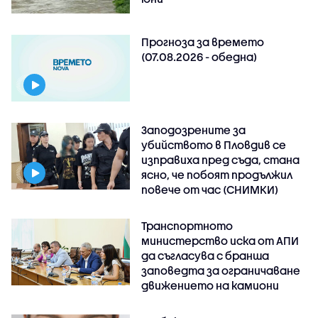
Прогноза за времето
(07.08.2026 - обедна)
Заподозрените за
убийството в Пловдив се
изправиха пред съда, стана
ясно, че побоят продължил
повече от час (СНИМКИ)
Транспортното
министерство иска от АПИ
да съгласува с бранша
заповедта за ограничаване
движението на камиони