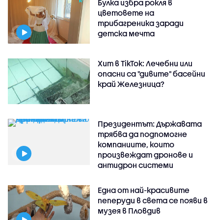
Булка избра рокля в
цветовете на
трибагреника заради
детска мечта
Хит в TikTok: Лечебни или
опасни са "дивите" басейни
край Железница?
Президентът: Държавата
трябва да подпомогне
компаниите, които
произвеждат дронове и
антидрон системи
Една от най-красивите
пеперуди в света се появи в
музея в Пловдив