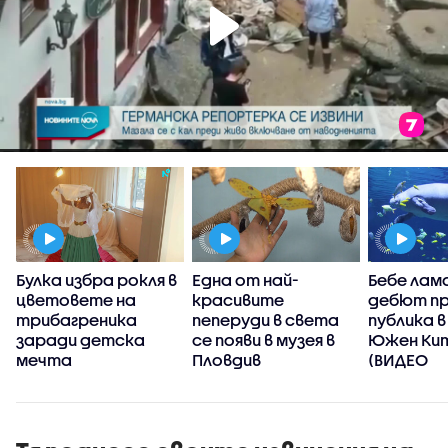
Булка избра рокля в
Една от най-
Бебе лам
цветовете на
красивите
дебют п
трибагреника
пеперуди в света
публика в
а
заради детска
се появи в музея в
Южен Ки
мечта
Пловдив
(ВИДЕО