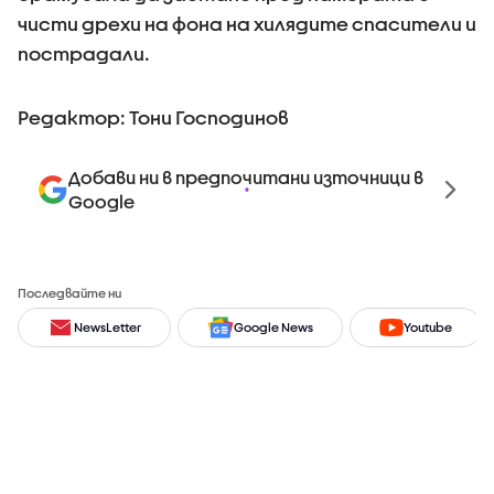
чисти дрехи на фона на хилядите спасители и
пострадали.
Редактор: Тони Господинов
Добави ни в предпочитани източници в
Google
Последвайте ни
NewsLetter
Google News
Youtube