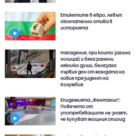
Етикетите в евро, левът
окончателно отива в
историята
Нападения, при които загина
полицай и бяха ранени
няколко души, белязаха
първия ден от мандата на
новия президент на
Колумбия
Епидемията „Фентанил”:
Повечето от
употребяващите не знаят,
че купуват мощния опиоид