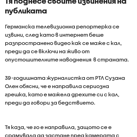
Тя поднесе своите извинения на
публиката
Германска телевизионна репортерка се
извини, след като в интернет беше
разпространено видео как се маже с кал,
преди да се включи на живо от
опустошителните наводнения в страната.
39-годишната журналистка от РТЛ Сузана
Олен обясни, че е направила сериозна
грешка, като е мажела дрехите си с кал,
преди да говори за бедствието.
Тя каза, че го е направила, защото се е
срамувала да застане пред камерата с