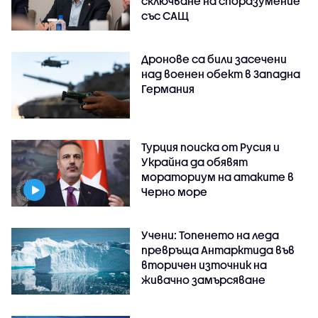
сключване на споразумение
със САЩ
Дронове са били засечени
над военен обект в Западна
Германия
Турция поиска от Русия и
Украйна да обявят
мораториум на атаките в
Черно море
Учени: Топенето на леда
превръща Антарктида във
вторичен източник на
живачно замърсяване