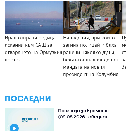
Иран отправи редица
Нападения, при които
Пут
искания към САЩ за
загина полицай и бяха
моб
отварянето на Ормузкия
ранени няколко души,
сто
проток
белязаха първия ден от
зая
мандата на новия
Зел
президент на Колумбия
ПОСЛЕДНИ
Прогноза за времето
(09.08.2026 - обедна)