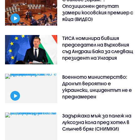
Опозиционен депутат
замери косовския премиер с
яйца (ВИДЕО)
ТИСА номинира бившия
председател на Върховния
съд Андраш Бака за следващ
президент на Унгария
Военното министерство:
Дронът вероятно е
украински, инцидентът не е
преднамерен
Задържаха мъж за палеж на
луксозна кола пред хотел в
Слънчев бряг (СНИМКИ)