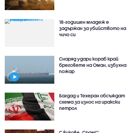
18-годишен младеж е
задържан за убийството на
чичо си
Снаряд удари кораб край
бреговете на Оман, избухна
пожар
Багдад и Техеран обсъждат
схема за износ на иракски
петрол
С викове „Срам!“: