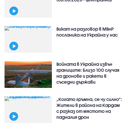
Викат на разговор в МВнР
посланика на Украйна у нас
Войната в Украйна извън
границите: Близо 100 случая
на дронове и ракети в
съседни държави
„Когато гръмна, се чу силно“:
Жители в района на Кардам
с разказ от мястото на
падналия дрон