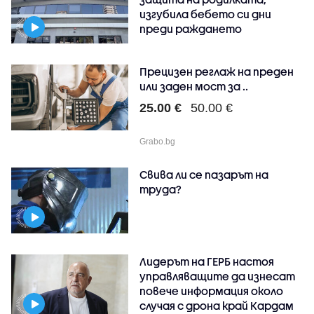
изгубила бебето си дни
преди раждането
Прецизен реглаж на преден
или заден мост за ..
25.00 €
50.00 €
Grabo.bg
Свива ли се пазарът на
труда?
Лидерът на ГЕРБ настоя
управляващите да изнесат
повече информация около
случая с дрона край Кардам