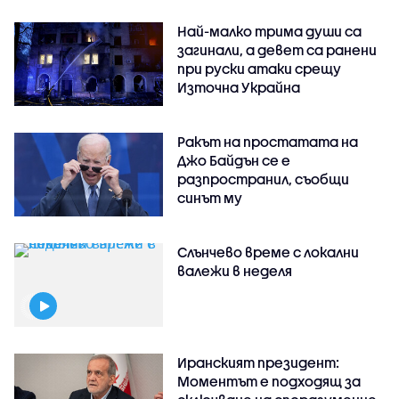
Най-малко трима души са
загинали, а девет са ранени
при руски атаки срещу
Източна Украйна
Ракът на простатата на
Джо Байдън се е
разпространил, съобщи
синът му
Слънчево време с локални
валежи в неделя
Иранският президент:
Моментът е подходящ за