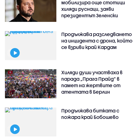
мобилизира още стотици
хиляди руснаци, заяви
президентът Зеленски
Продължава разследването
на инцидента с дрона, който
се взриви край Кардам
Хиляди души участваха в
парада „Прага Прайд“ в
памет на жертвите от
атентата в Берлин
Продължава битката с
пожара край Бобошево