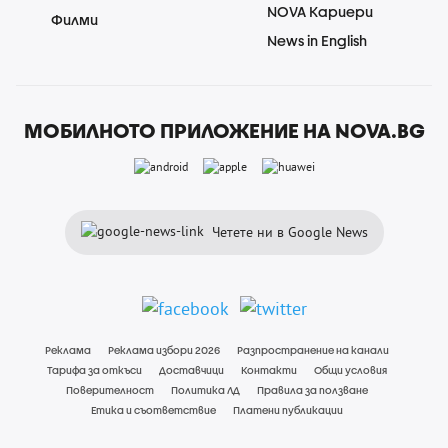
NOVA Кариери
Филми
News in English
МОБИЛНОТО ПРИЛОЖЕНИЕ НА NOVA.BG
Четете ни в Google News
Реклама
Реклама избори 2026
Разпространение на канали
Тарифа за откъси
Доставчици
Контакти
Общи условия
Поверителност
Политика ЛД
Правила за ползване
Етика и съответствие
Платени публикации