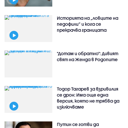
Историята на „ловците на
педофили” и кога се
прекрачва границата
"Дотам и обратно": Дивият
свят на Женда в Родопите
Тодор Тагарев за взривилия
се дрон: Има още една
версия, която не трябва да
изключваме
Путин се готви да