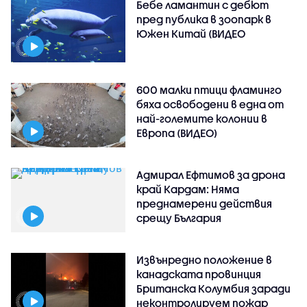
Бебе ламантин с дебют
пред публика в зоопарк в
Южен Китай (ВИДЕО
600 малки птици фламинго
бяха освободени в една от
най-големите колонии в
Европа (ВИДЕО)
Адмирал Ефтимов за дрона
край Кардам: Няма
преднамерени действия
срещу България
Извънредно положение в
канадската провинция
Британска Колумбия заради
неконтролируем пожар