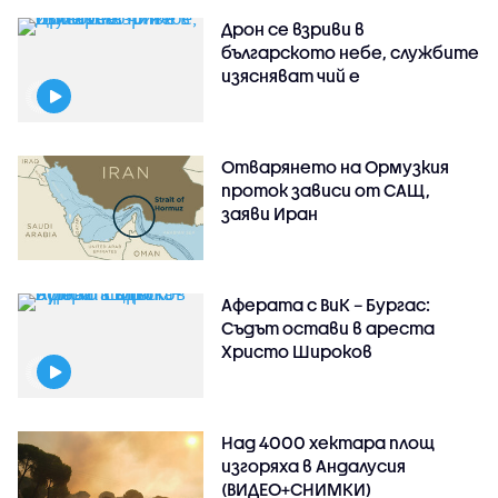
Дрон се взриви в
българското небе, службите
изясняват чий е
Отварянето на Ормузкия
проток зависи от САЩ,
заяви Иран
Аферата с ВиК – Бургас:
Съдът остави в ареста
Христо Широков
Над 4000 хектара площ
изгоряха в Андалусия
(ВИДЕО+СНИМКИ)