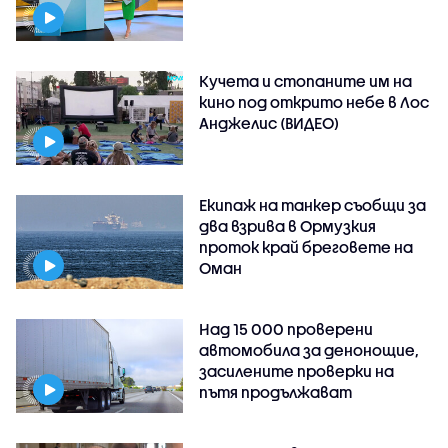
Кучета и стопаните им на
кино под открито небе в Лос
Анджелис (ВИДЕО)
Екипаж на танкер съобщи за
два взрива в Ормузкия
проток край бреговете на
Оман
Над 15 000 проверени
автомобила за денонощие,
засилените проверки на
пътя продължават