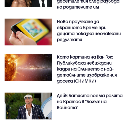
десетилетия след развода
на родителите им
Ново проучване за
екранното време при
децата показва неочаквани
резултати
Като картина на Ван Гог:
Публикуваха невиждани
кадри на Слънцето с най-
детайлните изображения
досега (СНИМКИ)
Дейв Батиста поема ролята
на Кратос в "Богът на
войната"