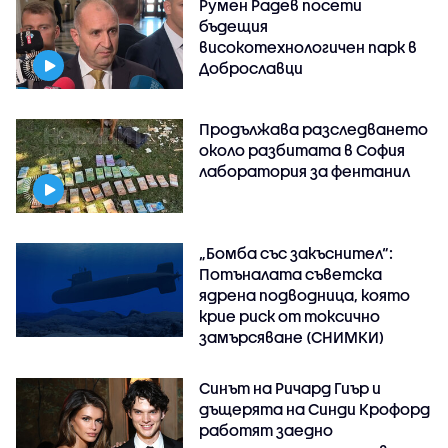
Румен Радев посети
бъдещия
високотехнологичен парк в
Доброславци
Продължава разследването
около разбитата в София
лаборатория за фентанил
„Бомба със закъснител“:
Потъналата съветска
ядрена подводница, която
крие риск от токсично
замърсяване (СНИМКИ)
Синът на Ричард Гиър и
дъщерята на Синди Крофорд
работят заедно