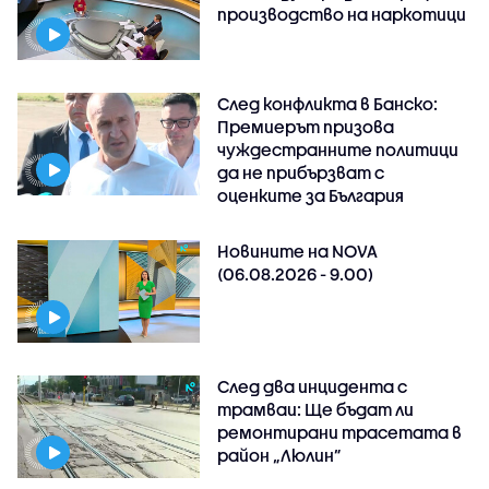
производство на наркотици
След конфликта в Банско:
Премиерът призова
чуждестранните политици
да не прибързват с
оценките за България
Новините на NOVA
(06.08.2026 - 9.00)
След два инцидента с
трамваи: Ще бъдат ли
ремонтирани трасетата в
район „Люлин”