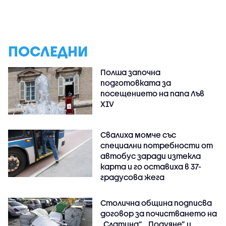
ПОСЛЕДНИ
Полша започна
подготовката за
посещението на папа Лъв
XIV
Свалиха момче със
специални потребности от
автобус заради изтекла
карта и го оставиха в 37-
градусова жега
Столична община подписва
договор за почистването на
„Слатина”, „Подуяне” и