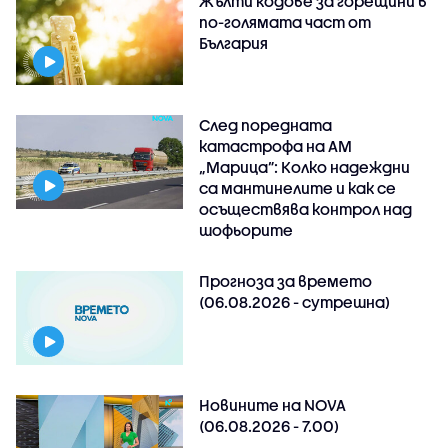
Жълти кодове за горещини в
по-голямата част от
България
След поредната
катастрофа на АМ
„Марица”: Колко надеждни
са мантинелите и как се
осъществява контрол над
шофьорите
Прогноза за времето
(06.08.2026 - сутрешна)
Новините на NOVA
(06.08.2026 - 7.00)