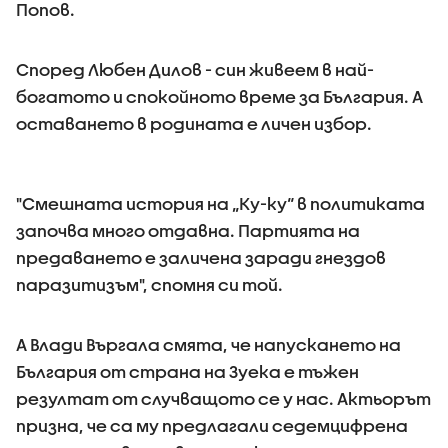
Попов.
Според Любен Дилов - син живеем в най-
богатото и спокойното време за България. А
оставането в родината е личен избор.
"Смешната история на „Ку-ку“ в политиката
започва много отдавна. Партията на
предаването е заличена заради гнездов
паразитизъм", спомня си той.
А Влади Въргала смята, че напускането на
България от страна на Зуека е тъжен
резултат от случващото се у нас. Актьорът
призна, че са му предлагали седемцифрена