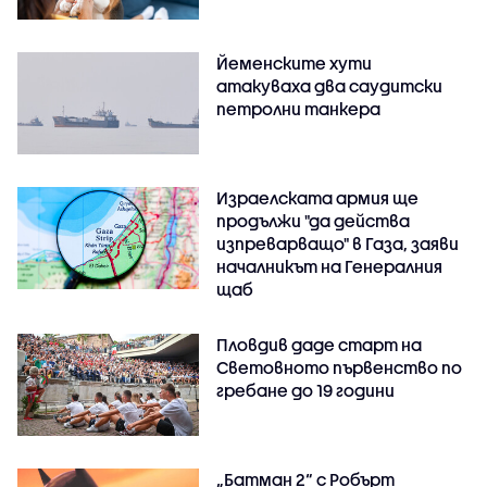
Йеменските хути
атакуваха два саудитски
петролни танкера
Израелската армия ще
продължи "да действа
изпреварващо" в Газа, заяви
началникът на Генералния
щаб
Пловдив даде старт на
Световното първенство по
гребане до 19 години
„Батман 2“ с Робърт