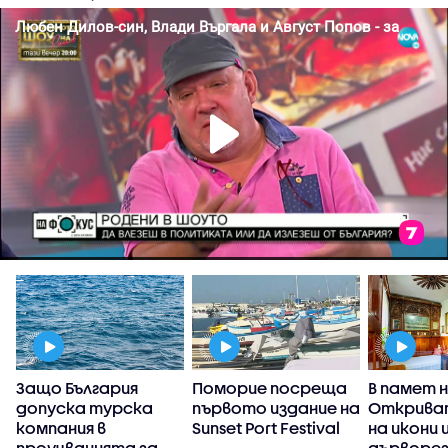
Защо България
Поморие посреща
В памет н
)
допуска турска
първото издание на
Открива
компания в
Sunset Port Festival
на икони 
проучванията за
дърворез