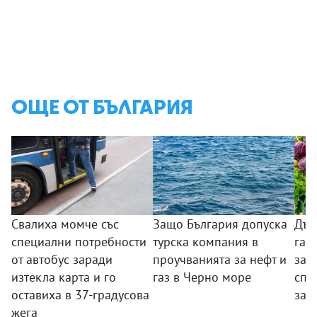
ОЩЕ ОТ БЪЛГАРИЯ
Свалиха момче със
Защо България допуска
Дър
специални потребности
турска компания в
гар
от автобус заради
проучванията за нефт и
за 
изтекла карта и го
газ в Черно море
спе
оставиха в 37-градусова
за 
жега