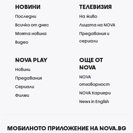
НОВИНИ
ТЕЛЕВИЗИЯ
Последни
На живо
Всичко от днес
Лицата на NOVA
Моята новина
Предавания и
сериали
Видео
NOVA PLAY
ОЩЕ ОТ
NOVA
Новини
NOVA
Предавания
отговорност
Сериали
NOVA Кариери
Филми
News in English
МОБИЛНОТО ПРИЛОЖЕНИЕ НА NOVA.BG