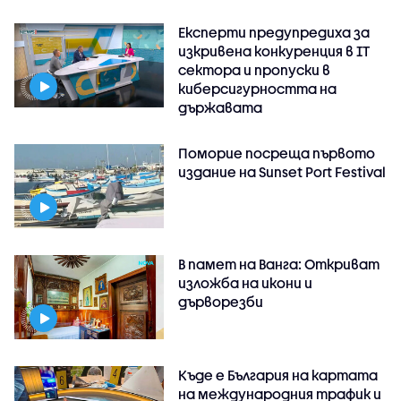
Експерти предупредиха за
изкривена конкуренция в IT
сектора и пропуски в
киберсигурността на
държавата
Поморие посреща първото
издание на Sunset Port Festival
В памет на Ванга: Откриват
изложба на икони и
дърворезби
Къде е България на картата
на международния трафик и