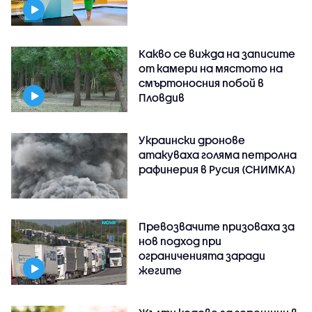
Какво се вижда на записите
от камери на мястото на
смъртоносния побой в
Пловдив
Украински дронове
атакуваха голяма петролна
рафинерия в Русия (СНИМКА)
Превозвачите призоваха за
нов подход при
ограниченията заради
жегите