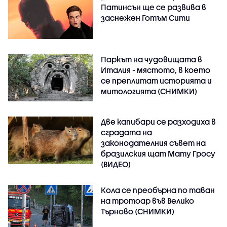
Патинсън ще се развива в
заснежен Готъм Сити
Паркът на чудовищата в
Италия - мястото, в което
се преплитат историята и
митологията (СНИМКИ)
Две капибари се разходиха в
сградата на
законодателния съвет на
бразилския щат Мату Гросу
(ВИДЕО)
Кола се преобърна по таван
на тротоар във Велико
Търново (СНИМКИ)