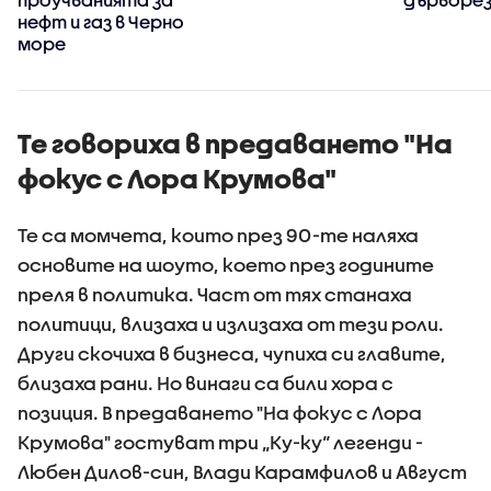
нефт и газ в Черно
море
Те говориха в предаването "На
фокус с Лора Крумова"
Те са момчета, които през 90-те наляха
основите на шоуто, което през годините
преля в политика. Част от тях станаха
политици, влизаха и излизаха от тези роли.
Други скочиха в бизнеса, чупиха си главите,
близаха рани. Но винаги са били хора с
позиция. В предаването "На фокус с Лора
Крумова" гостуват три „Ку-ку“ легенди -
Любен Дилов-син, Влади Карамфилов и Август