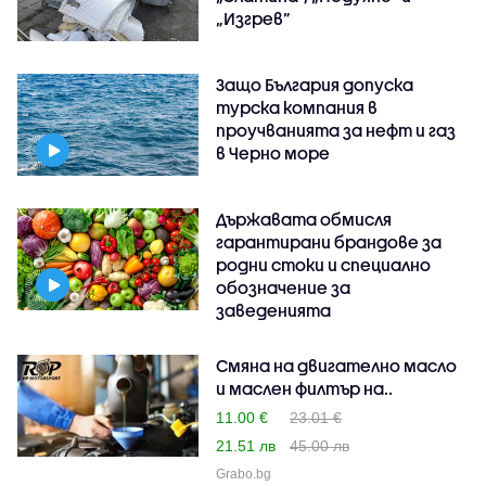
„Изгрев”
Защо България допуска
турска компания в
проучванията за нефт и газ
в Черно море
Държавата обмисля
гарантирани брандове за
родни стоки и специално
обозначение за
заведенията
Смяна на двигателно масло
и маслен филтър на..
11.00 €
23.01 €
21.51 лв
45.00 лв
Grabo.bg