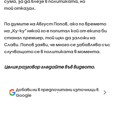
сума, за да влезе в политиката, но
той отказал.
По думите на Август Попов, ако по времето
на „Ку-ку“ някой го е попитал кой от екипа би
станал премиер, той щял да заложи на
Слави. Попов заяви, че много се забавлява със
случващото се в политиката в момента.
Целия разговор гледайте във видеото.
Добави ни в предпочитани източници в
Google