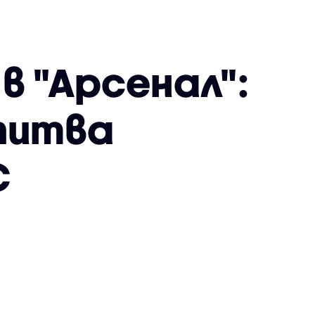
в "Арсенал":
питва
С