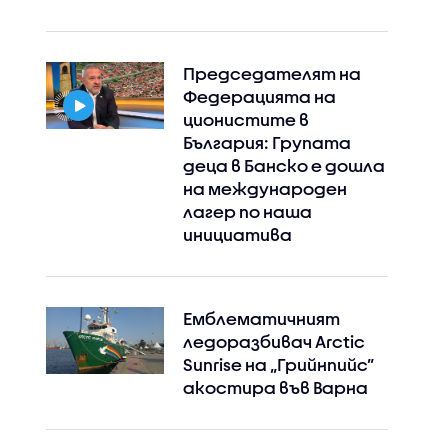
Председателят на
Федерацията на
ционистите в
България: Групата
деца в Банско е дошла
на международен
лагер по наша
инициатива
Емблематичният
ледоразбивач Arctic
Sunrise на „Грийнпийс”
акостира във Варна