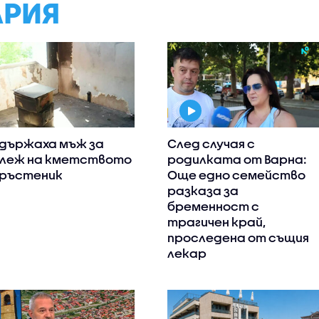
АРИЯ
държаха мъж за
След случая с
леж на кметството
родилката от Варна:
Тръстеник
Още едно семейство
разказа за
бременност с
трагичен край,
проследена от същия
лекар