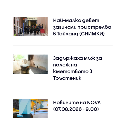
Най-малко девет
загинали при стрелба
в Тайланд (СНИМКИ)
Задържаха мъж за
палеж на
кметството в
Тръстеник
Новините на NOVA
(07.08.2026 - 9.00)
Instagram
Facebook