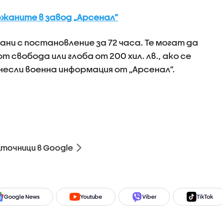
ржаните в завод „Арсенал”
ни с постановление за 72 часа. Те могат да
т свобода или глоба от 200 хил. лв., ако се
несли военна информация от „Арсенал”.
зточници в Google
Google News
Youtube
Viber
TikTok