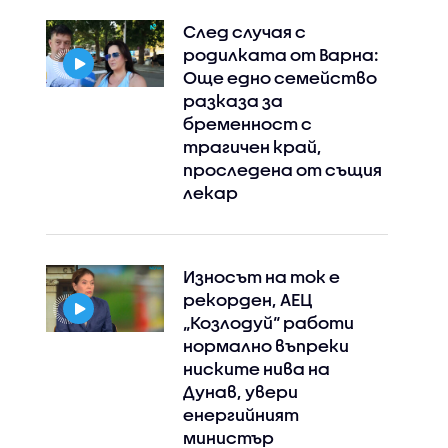
След случая с
родилката от Варна:
Още едно семейство
разказа за
бременност с
трагичен край,
проследена от същия
лекар
Износът на ток е
рекорден, АЕЦ
„Козлодуй“ работи
нормално въпреки
ниските нива на
Дунав, увери
енергийният
министър