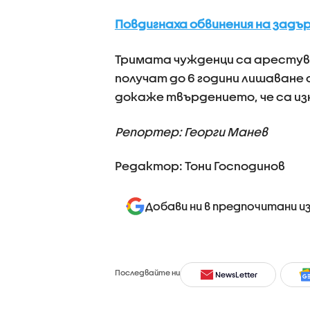
Повдигнаха обвинения на задъ
Тримата чужденци са арестува
получат до 6 години лишаване о
докаже твърдението, че са из
Репортер: Георги Манев
Редактор: Тони Господинов
Добави ни в предпочитани и
Последвайте ни
NewsLetter