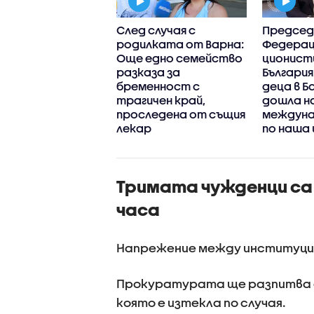
куратурата
След случая с
Председ
игна обвинения
родилката от Варна:
Федерац
ившия шеф на ВиК-
Още едно семейство
ционист
ас
разказа за
България
бременност с
деца в Б
трагичен край,
дошла н
проследена от същия
междуна
лекар
по наша
Тримата чужденци са 
часа
Напрежение между институциит
Прокуратурата ще разпитва с
която е изтекла по случая.