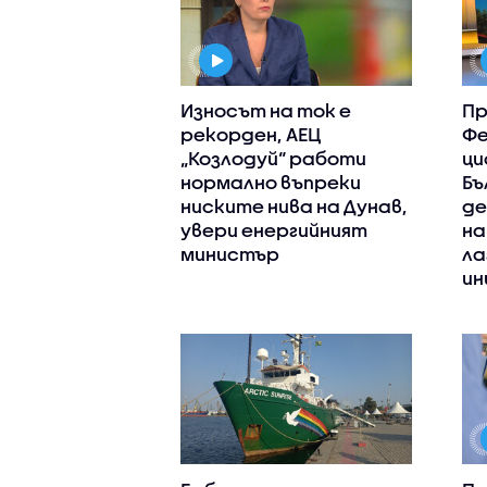
Износът на ток е
Пр
рекорден, АЕЦ
Фе
„Козлодуй“ работи
ци
нормално въпреки
Бъ
ниските нива на Дунав,
де
увери енергийният
на
министър
ла
ин