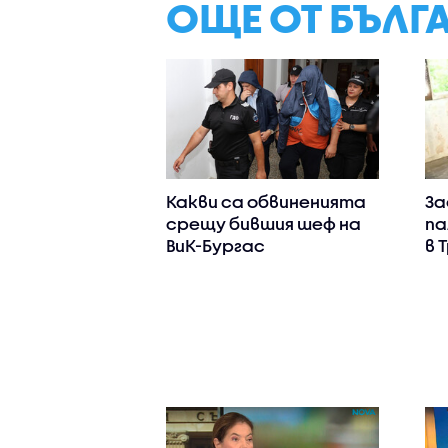
ОЩЕ ОТ БЪЛГ
Какви са обвиненията
За
срещу бившия шеф на
па
ВиК-Бургас
в 