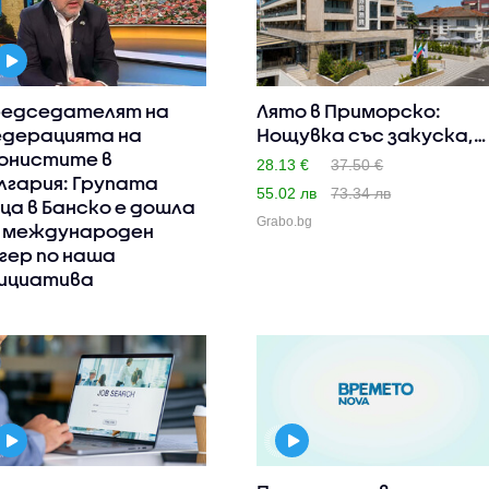
едседателят на
Лято в Приморско:
дерацията на
Нощувка със закуска,
онистите в
с въз..
28.13 €
37.50 €
лгария: Групата
55.02 лв
73.34 лв
ца в Банско е дошла
Grabo.bg
 международен
гер по наша
ициатива