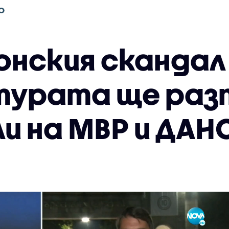
О
нския скандал 
турата ще раз
и на МВР и ДАН