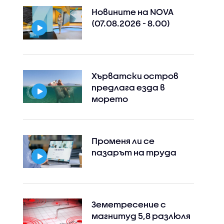
Новините на NOVA
(07.08.2026 - 8.00)
Хърватски остров
предлага езда в
морето
Променя ли се
пазарът на труда
Земетресение с
магнитуд 5,8 разлюля