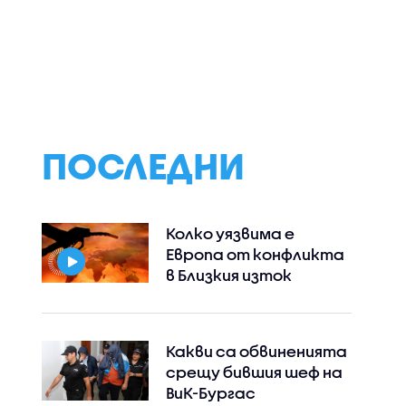
ини
Всяка държава
Ниското ниво на
 късна)
членка на ЕС може да
Дунав заплашва 
реши да ограничи
овете в Европа
споделянето в
приложения на
информация къде има
проверки на пътя
ПОСЛЕДНИ
Колко уязвима е
Европа от конфликта
в Близкия изток
Какви са обвиненията
срещу бившия шеф на
ВиК-Бургас