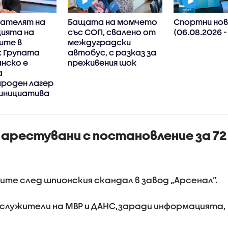
ателят на
Бащата на момчето
Спортни нов
ията на
със СОП, свалено от
(06.08.2026 -
ите в
междуградски
: Групата
автобус, с разказ за
анско е
преживения шок
а
роден лагер
 инициатива
арестувани с постановление за 72
е след шпионския скандал в завод „Арсенал”.
лужители на МВР и ДАНС,заради информацията,