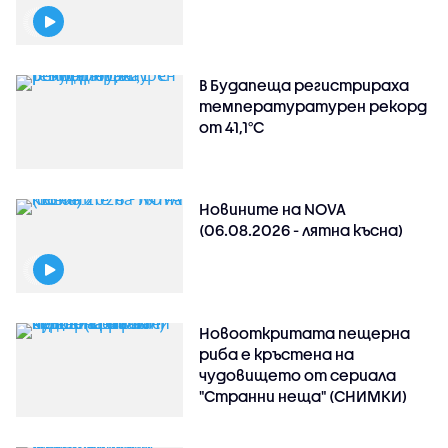
В Будапеща регистрираха
температуратурен рекорд
от 41,1°C
Новините на NOVA
(06.08.2026 - лятна късна)
Новооткритата пещерна
риба е кръстена на
чудовището от сериала
"Странни неща" (СНИМКИ)