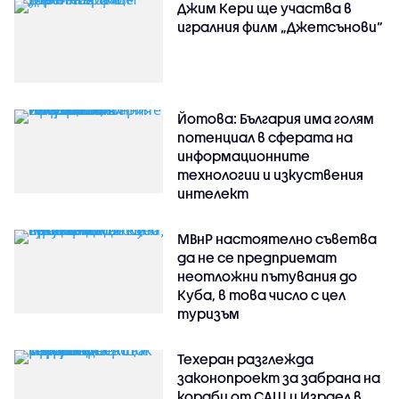
Джим Кери ще участва в
игралния филм „Джетсънови“
Йотова: България има голям
потенциал в сферата на
информационните
технологии и изкуствения
интелект
МВнР настоятелно съветва
да не се предприемат
неотложни пътувания до
Куба, в това число с цел
туризъм
Техеран разглежда
законопроект за забрана на
кораби от САЩ и Израел в