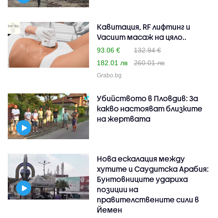
Кавитация, RF лифтинг и
Vacuum масаж на цяло..
93.06 €
132.94 €
182.01 лв
260.01 лв
Grabo.bg
Убийството в Пловдив: За
какво настояват близките
на жертвата
Нова ескалация между
хутите и Саудитска Арабия:
Бунтовниците удариха
позиции на
правителствените сили в
Йемен