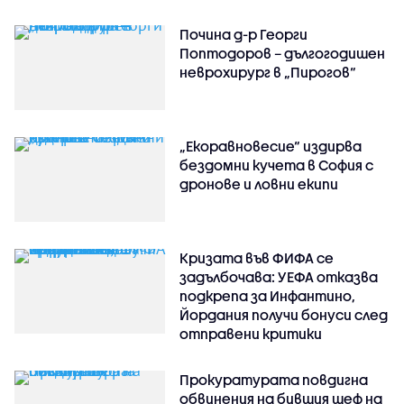
Почина д-р Георги
Поптодоров – дългогодишен
неврохирург в „Пирогов“
„Екоравновесие“ издирва
бездомни кучета в София с
дронове и ловни екипи
Кризата във ФИФА се
задълбочава: УЕФА отказва
подкрепа за Инфантино,
Йордания получи бонуси след
отправени критики
Прокуратурата повдигна
обвинения на бившия шеф на