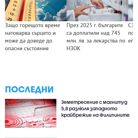
Защо горещото време
През 2025 г. българите
СЗО
натоварва сърцето и
са доплатили над 745
под
може да доведе до
млн. лв. за лекарства по
епи
опасни състояния
НЗОК
ПОСЛЕДНИ
Земетресение с магнитуд
5,8 разлюля западното
крайбрежие на Филипините