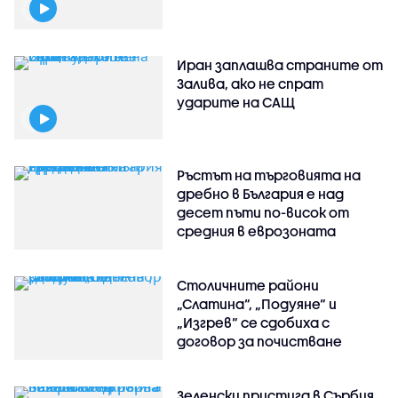
Иран заплашва страните от
Залива, ако не спрат
ударите на САЩ
Ръстът на търговията на
дребно в България е над
десет пъти по-висок от
средния в еврозоната
Столичните райони
„Слатина“, „Подуяне“ и
„Изгрев“ се сдобиха с
договор за почистване
Зеленски пристига в Сърбия