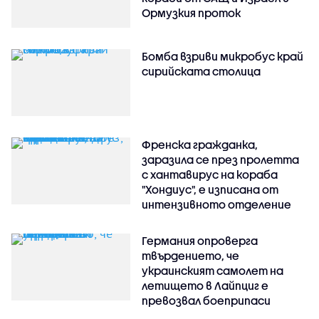
Ормузкия проток
Бомба взриви микробус край
сирийската столица
Френска гражданка,
заразила се през пролетта
с хантавирус на кораба
"Хондиус", е изписана от
интензивното отделение
Германия опроверга
твърдението, че
украинският самолет на
летището в Лайпциг е
превозвал боеприпаси