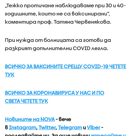
„Тежко протичане наблюдаваме при 30 и 40-
годишните, които не са ваксинирани”,
коментира проф. Татяна Червенякова.
При нужда от болницата са готови да
разкрият допълнителни COVID легла.
ВСИЧКО ЗА ВАКСИНИТЕ СРЕЩУ COVID-19 ЧЕТЕТЕ
ТУК
ВСИЧКО ЗА КОРОНАВИРУСА У НАС И ПО
СВЕТА ЧЕТЕТЕ ТУК
Новините на NOVA
- вече
в
Instagram
,
Twitter
,
Telegram
и
Viber
-
последвайте ни.
За още новини
харесайте и