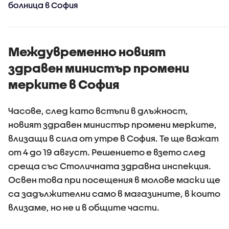
болница в София
Междувременно новият
здравен министър промени
мерките в София
Часове, след като встъпи в длъжност,
новият здравен министър промени мерките,
влизащи в сила от утре в София. Те ще важат
от 4 до 19 август. Решението е взето след
среща със Столичната здравна инспекция.
Освен това при посещения в молове маски ще
са задължителни само в магазините, в които
влизаме, но не и в общите части.