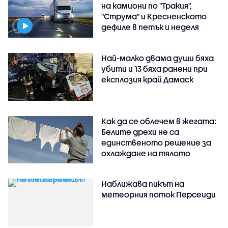
на камиони по "Тракия",
"Струма" и Кресненското
дефиле в петък и неделя
Най-малко двама души бяха
убити и 13 бяха ранени при
експлозия край Дамаск
Как да се облечем в жегата:
Белите дрехи не са
единственото решение за
охлаждане на тялото
Наближава пикът на
метеорния поток Персеиди