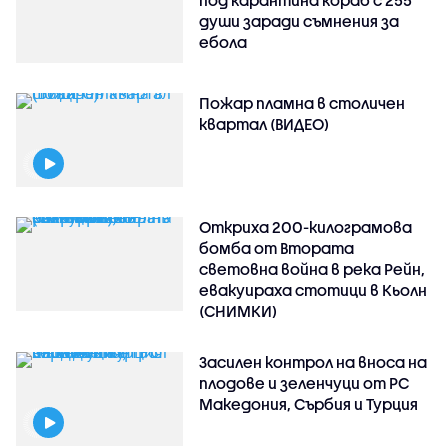
под карантина кораб с 255
души заради съмнения за
ебола
Пожар пламна в столичен
квартал (ВИДЕО)
Откриха 200-килограмова
бомба от Втората
световна война в река Рейн,
евакуираха стотици в Кьолн
(СНИМКИ)
Засилен контрол на вноса на
плодове и зеленчуци от РС
Македония, Сърбия и Турция