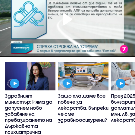
Здравният
Защо плащаме все
През 2025 
министър: Няма да
повече за
българит
у
допуснем ново
лекарства, въпреки
доплатил
забавяне на
че сме
млн. лв. з
пребазирането на
здравноосигурени?
лекарств
Държавната
психиатрична