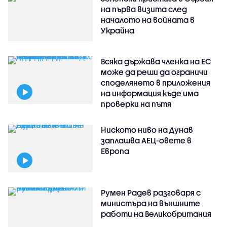
на първа визита след
началото на войната в
Украйна
Всяка държава членка на ЕС
може да реши да ограничи
споделянето в приложения
на информация къде има
проверки на пътя
Ниското ниво на Дунав
заплашва АЕЦ-овете в
Европа
Румен Радев разговаря с
министъра на външните
работи на Великобритания