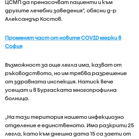
ЦСМП да пренасочват пациенти и към
другите лечебни заведения”, обясни д-р
Александър Костов.
Променят част от новите COVID мерки в
София
Възможност за още легла има, казват от
ръководството, но им трябва разрешение
от здравната инспекция. Натиск вече
усещат и в Бургаската многопрофилна
болница.
„На тази територия нашето инфекциозно
отделение е единственото. Има разкрити 25
легла, като към днешна дата 15 са заети от