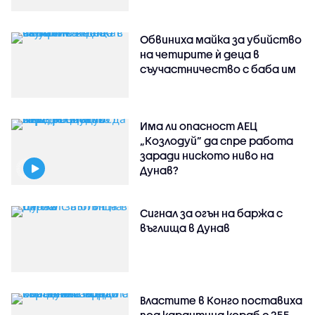
Обвиниха майка за убийство
на четирите ѝ деца в
съучастничество с баба им
Има ли опасност АЕЦ
„Козлодуй” да спре работа
заради ниското ниво на
Дунав?
Сигнал за огън на баржа с
въглища в Дунав
Властите в Конго поставиха