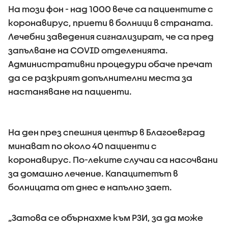
На този фон - над 1000 вече са пациентите с
коронавирус, приети в болници в страната.
Лечебни заведения сигнализират, че са пред
запълване на COVID отделенията.
Административни процедури обаче пречат
да се разкрият допълнителни места за
настаняване на пациенти.
На ден през спешния център в Благоевград
минават по около 40 пациенти с
коронавирус. По-леките случаи са насочвани
за домашно лечение. Капацитетът в
болницата от днес е напълно зает.
„Затова се обърнахме към РЗИ, за да може