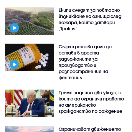
Екипи следят за повторно
възникване на огнища след
пожара, който затвори
„Тракия“
Съдът решава дали да
остави в ареста
задържаните за
производство и
разпространение на
фентанил
Тръмп подписа два указа, с
които да ограничи правото
на американско
гражданство по рождение
Ограничават движението