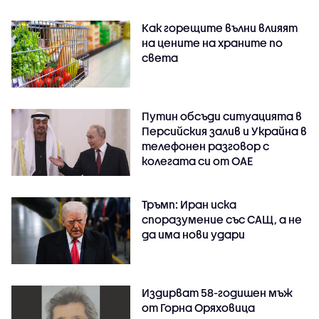
Как горещите вълни влияят
на цените на храните по
света
Путин обсъди ситуацията в
Персийския залив и Украйна в
телефонен разговор с
колегата си от ОАЕ
Тръмп: Иран иска
споразумение със САЩ, а не
да има нови удари
Издирват 58-годишен мъж
от Горна Оряховица