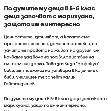
водомери
изнудван
По думите му деца в 5-6 клас
деца започват с марихуана,
защото им е интересно
Ценностите изтъняват, а когато сме
арогантни, цинични, демонстративни, не
зачитаме правото на живот на другия, се
качваме зад волана под въздействие на
алкохол или дрога. Това заяви за "На фокус"
бившият психолог на затвора в Казичене и
бивш училищен терапевт Калин
Гайтанджиев.
По думите му деца в 5-6 клас деца започват с
марихуана, защото им е интересно.