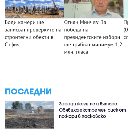
Боди камери ще
Огнян Минчев: За
Про
записват проверките на
победа на
(07.
строителни обекти в
президентските избори
сле
София
ще трябват минимум 1,2
млн. гласа
ПОСЛЕДНИ
Заради жегите и вятъра:
Обявиха екстремен риск от
пожари в Хасковско