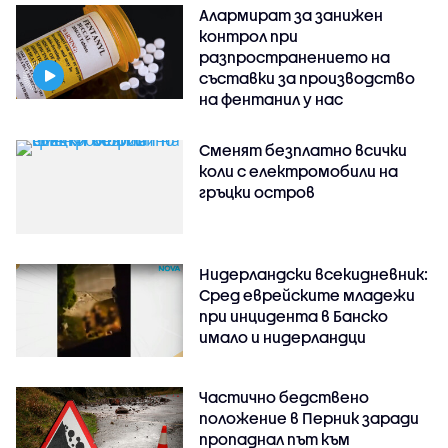
Алармират за занижен
контрол при
разпространението на
съставки за производство
на фентанил у нас
Сменят безплатно всички
коли с електромобили на
гръцки остров
Нидерландски всекидневник:
Сред еврейските младежи
при инцидента в Банско
имало и нидерландци
Частично бедствено
положение в Перник заради
пропаднал път към