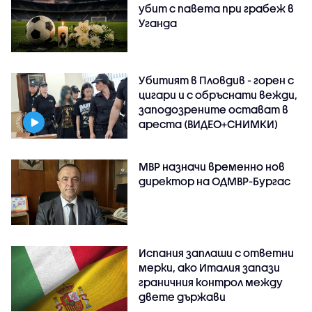
убит с павета при грабеж в
Уганда
Убитият в Пловдив - горен с
цигари и с обръснати вежди,
заподозрените остават в
ареста (ВИДЕО+СНИМКИ)
МВР назначи временно нов
директор на ОДМВР-Бургас
Испания заплаши с ответни
мерки, ако Италия запази
граничния контрол между
двете държави