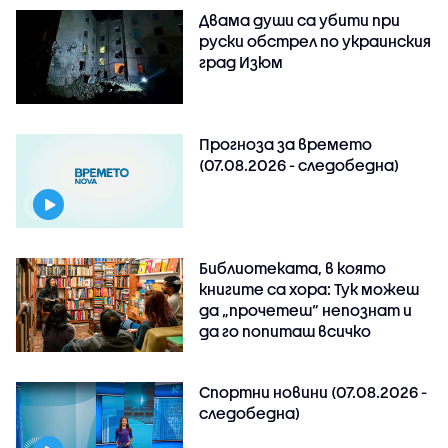
Двама души са убити при
руски обстрeл по украинския
град Изюм
Прогноза за времето
(07.08.2026 - следобедна)
Библиотеката, в която
книгите са хора: Тук можеш
да „прочетеш“ непознат и
да го попиташ всичко
Спортни новини (07.08.2026 -
следобедна)