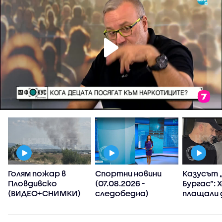
Голям пожар в
Спортни новини
Казусът 
Пловдивско
(07.08.2026 -
Бургас“: 
(ВИДЕО+СНИМКИ)
следобедна)
плащали 
лева сле
манипули