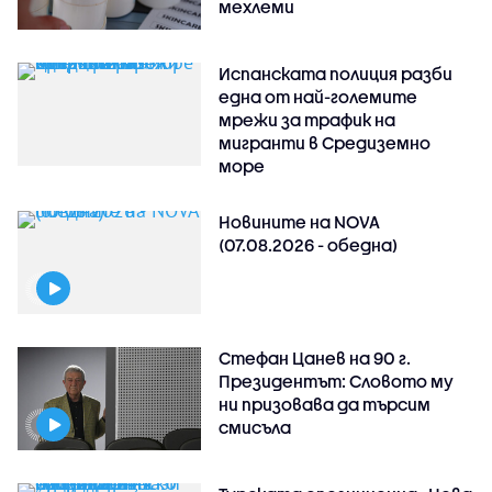
мехлеми
Испанската полиция разби
една от най-големите
мрежи за трафик на
мигранти в Средиземно
море
Новините на NOVA
(07.08.2026 - обедна)
Стефан Цанев на 90 г.
Президентът: Словото му
ни призовава да търсим
смисъла