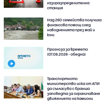
газоразпределителна
станция
Над 260 семейства получиха
финансова помощ след
наводненията през май и
юни
Прогноза за времето
(07.08.2026 - обедна)
Транспортното
министерство иска от АПИ
да съгласува с бранша
заповедта за ограничаване
движението на камиони