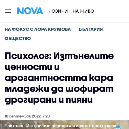
НОВИНИ
НА ЖИВО
НА ФОКУС С ЛОРА КРУМОВА
БЪЛГАРИЯ
ОБЩЕСТВО
Психолог: Изтънелите
ценности и
арогантността кара
младежи да шофират
дрогирани и пияни
18 септември 2022 17:28