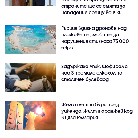
страните ще се смята за
нападение срещу всички
Гърция вдигна дронове над
плажовете, глобите за
нарушения стигнаха 73 000
евро
Задържаха мъж, шофирал с
над 3 промила алкохол по
столичен булевард
Жега и летни бури през
уикенда, жълт и оранжев код
в цяла България