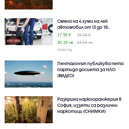
Смяна на 4 гуми на лек
автомобил от 13 до 19..
17.99 €
33.00 €
35.19 лв
64.54 лв
Grabo.bg
Пентагонът публикува пета
партида досиета за НЛО
(ВИДЕО)
Разкриха наркооранжерия в
София, иззети са различни
наркотици (СНИМКИ)