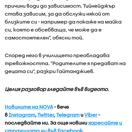
причини води до зависимост. Тийнейджър
става зависим, за да обслужи някой от
близките си - например да покаже на майка
си, която е обсебваща, че може да е
самостоятелен", обясни той.
Според него в училището преобладава
тревожността. "Родителите я предават на
децата си", разкри Гайтанджиев.
Целия разговор гледайте във видеото.
Новините на NOVA
- вече
в
Instagram
,
Twitter
,
Telegram
и
Viber
-
последвайте ни.
За още новини
харесайте и
страницата ни във Facebook
.