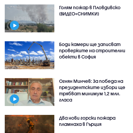
Голям пожар в Пловдивско
(ВИДЕО+СНИМКИ)
Боди камери ще записват
проверките на строителни
обекти в София
Огнян Минчев: За победа на
президентските избори ще
трябват минимум 1,2 млн.
гласа
Два нови горски пожара
пламнаха в Гърция