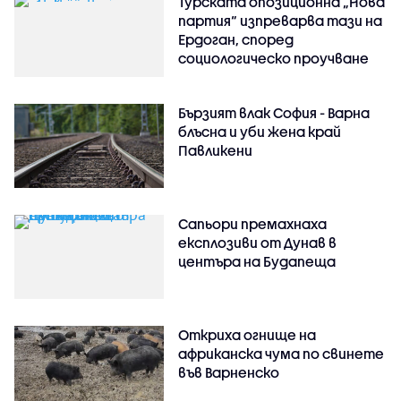
Турската опозиционна „Нова
партия“ изпреварва тази на
Ердоган, според
социологическо проучване
Бързият влак София - Варна
блъсна и уби жена край
Павликени
Сапьори премахнаха
експлозиви от Дунав в
центъра на Будапеща
Откриха огнище на
африканска чума по свинете
във Варненско