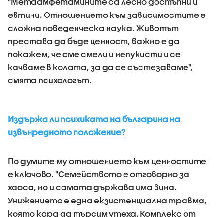
"Метаамфетамините са лесно достъпни и
евтини. Отношението към зависимостите е
сложна поведенческа наука. Животът
престава да бъде ценност, важно е да
покажем, че сме смели и непукисти и се
качваме в колата, за да се състезаваме",
смята психологът.
Издържа ли психиката на българина на
извънредното положение?
По думите му отношението към ценностите
е ключово. "Семейството е отговорно за
хаоса, но и самата държава има вина.
Унижението е една екзистенциална травма,
която кара да търсим утеха. Комплекс от