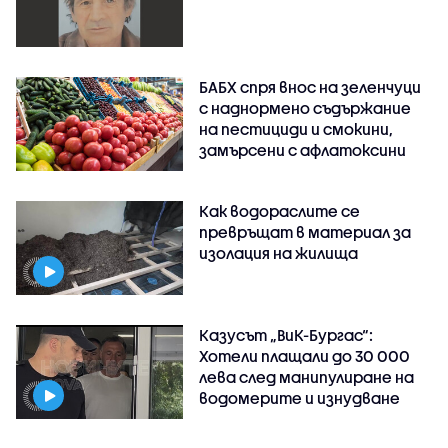
БАБХ спря внос на зеленчуци
с наднормено съдържание
на пестициди и смокини,
замърсени с афлатоксини
Как водораслите се
превръщат в материал за
изолация на жилища
Казусът „ВиК-Бургас“:
Хотели плащали до 30 000
лева след манипулиране на
водомерите и изнудване