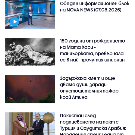
Обеден информационен блок
на NOVA NEWS (07.08.2026)
150 години от рождението
на Мата Хари -
танцьорката, превърнала
се в най-прочутия шпионин
Задържаха кмет и още
двама души заради
опустошителния пожар
край Атина
Пакистан след
подписването на пакт с
Турция и Саудитска Арабия:
Нападение срещу една от