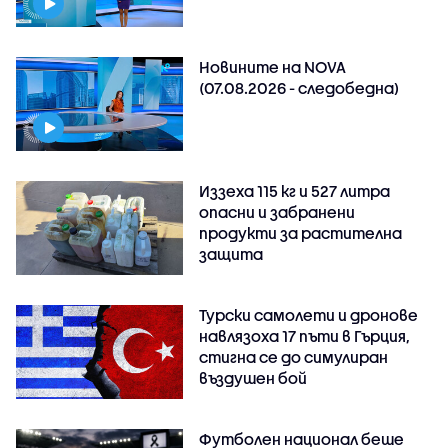
Новините на NOVA
(07.08.2026 - следобедна)
Иззеха 115 кг и 527 литра
опасни и забранени
продукти за растителна
защита
Турски самолети и дронове
навлязоха 17 пъти в Гърция,
стигна се до симулиран
въздушен бой
Футболен национал беше