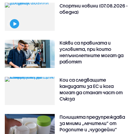
Спортни новини (07.08.2026 -
обедна)
Какви са правилата и
условията, при които
непълнолетните могат да
работят
Кои са следващите
кандидати за ЕС и кога
могат да станат част от
Съюза
Полицията предупреждава
за мними „лечители“ от
Родопите и „чудодейни“