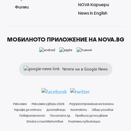
NOVA Кариери
Филми
News in English
МОБИЛНОТО ПРИЛОЖЕНИЕ НА NOVA.BG
Четете ни в Google News
Реклама
Реклама избори 2026
Разпространение на канали
Тарифа за откъси
Доставчици
Контакти
Общи условия
Поверителност
Политика ЛД
Правила за ползване
Етика и съответствие
Платени публикации