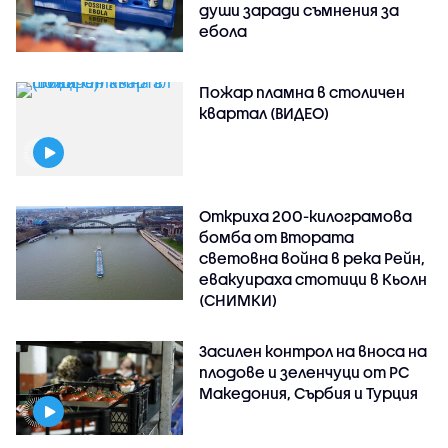
души заради съмнения за
ебола
Пожар пламна в столичен
квартал (ВИДЕО)
Откриха 200-килограмова
бомба от Втората
световна война в река Рейн,
евакуираха стотици в Кьолн
(СНИМКИ)
Засилен контрол на вноса на
плодове и зеленчуци от РС
Македония, Сърбия и Турция