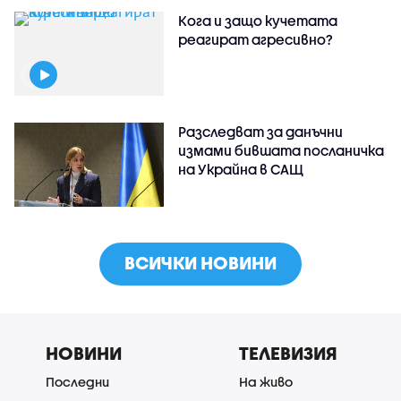
Кога и защо кучетата
реагират агресивно?
Разследват за данъчни
измами бившата посланичка
на Украйна в САЩ
ВСИЧКИ НОВИНИ
НОВИНИ
ТЕЛЕВИЗИЯ
Последни
На живо