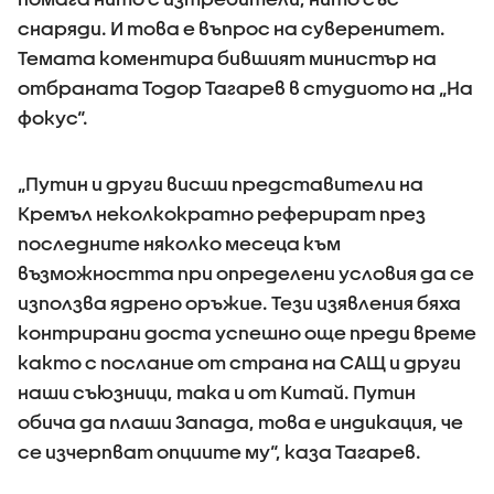
снаряди. И това е въпрос на суверенитет.
Темата коментира бившият министър на
отбраната Тодор Тагарев в студиото на „На
фокус“.
„Путин и други висши представители на
Кремъл неколкократно реферират през
последните няколко месеца към
възможността при определени условия да се
използва ядрено оръжие. Тези изявления бяха
контрирани доста успешно още преди време
както с послание от страна на САЩ и други
наши съюзници, така и от Китай. Путин
обича да плаши Запада, това е индикация, че
се изчерпват опциите му“, каза Тагарев.