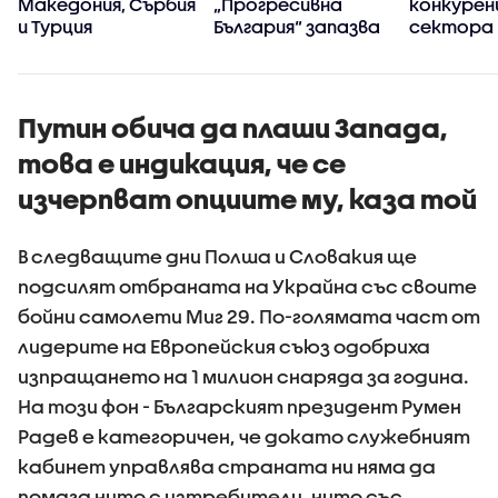
Македония, Сърбия
„Прогресивна
конкуренц
и Турция
България“ запазва
сектора 
високия си ръст на
в
доверие през
киберси
първите 100 дни
на държ
управление
Путин обича да плаши Запада,
това е индикация, че се
изчерпват опциите му, каза той
В следващите дни Полша и Словакия ще
подсилят отбраната на Украйна със своите
бойни самолети Миг 29. По-голямата част от
лидерите на Европейския съюз одобриха
изпращането на 1 милион снаряда за година.
На този фон - Българският президент Румен
Радев е категоричен, че докато служебният
кабинет управлява страната ни няма да
помага нито с изтребители, нито със