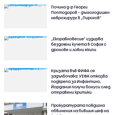
Почина д-р Георги
Поптодоров – дългогодишен
неврохирург в „Пирогов“
„Екоравновесие“ издирва
бездомни кучета в София с
дронове и ловни екипи
Кризата във ФИФА се
задълбочава: УЕФА отказва
подкрепа за Инфантино,
Йордания получи бонуси след
отправени критики
Прокуратурата повдигна
обвинения на бившия шеф на