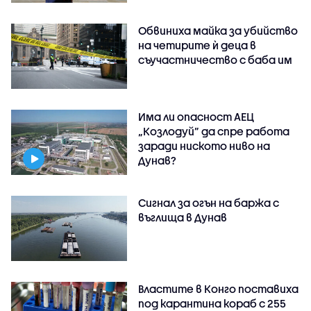
Обвиниха майка за убийство
на четирите ѝ деца в
съучастничество с баба им
Има ли опасност АЕЦ
„Козлодуй” да спре работа
заради ниското ниво на
Дунав?
Сигнал за огън на баржа с
въглища в Дунав
Властите в Конго поставиха
под карантина кораб с 255