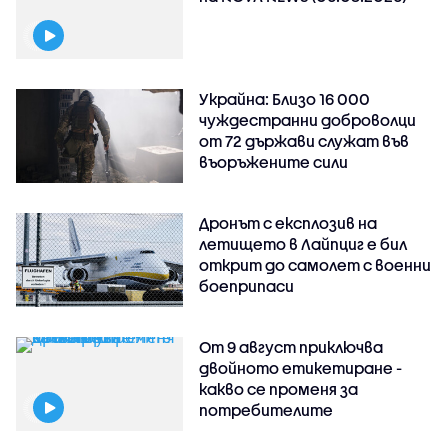
Украйна: Близо 16 000
чуждестранни доброволци
от 72 държави служат във
въоръжените сили
Дронът с експлозив на
летището в Лайпциг е бил
открит до самолет с военни
боеприпаси
От 9 август приключва
двойното етикетиране -
какво се променя за
потребителите