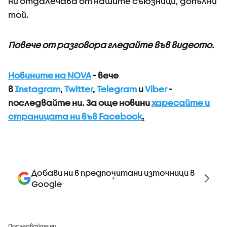
ни отдалечава от нашите съюзници, допълни
той.
Повече от разговора гледайте във видеото.
Новините на NOVA
- вече
в
Instagram
,
Twitter
,
Telegram
и
Viber
-
последвайте ни.
За още новини
харесайте и
страницата ни във Facebook
.
Добави ни в предпочитани източници в
Google
Последвайте ни