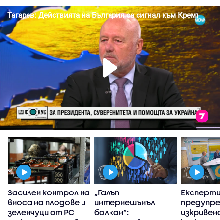
Засилен контрол на
„Галъп
Експерт
вноса на плодове и
интернешънъл
предупре
зеленчуци от РС
болкан“:
изкривен