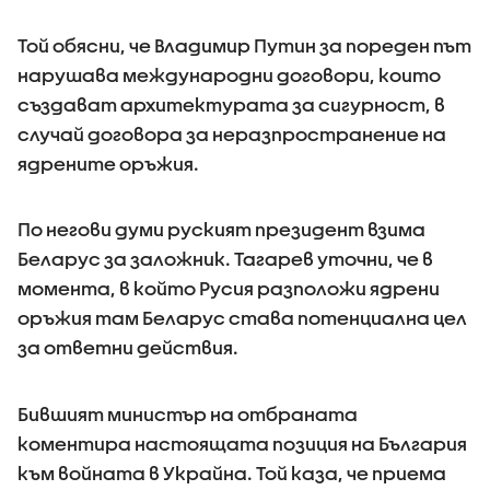
Той обясни, че Владимир Путин за пореден път
нарушава международни договори, които
създават архитектурата за сигурност, в
случай договора за неразпространение на
ядрените оръжия.
По негови думи руският президент взима
Беларус за заложник. Тагарев уточни, че в
момента, в който Русия разположи ядрени
оръжия там Беларус става потенциална цел
за ответни действия.
Бившият министър на отбраната
коментира настоящата позиция на България
към войната в Украйна. Той каза, че приема