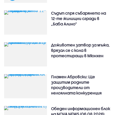
Съдът спря събарянето на
12-те жилищни сгради в
„Баба Алино“
Доживотен затвор за мъжа,
врязал се с кола в
протестиращи в Мюнхен
Пламен Абровски: Ще
защитим родните
производители от
нелоялната конкуренция
Обеден информационен блок
на NOVA NEWS (06.08.2026)