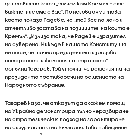
действията като „сигнал към Кремъл – ето
вижте, ние сме с вас“. По негови думи това
което показа Радев е, че „той все по-ясно и
отчетливо застава на позициите, на които е
Кремъл“. „Излиза така, че Радев е изразител
на суверена. Никъде в нашата Конституция
не пише, че точно президентът изразява
интересите и желания на страната“,
допълни Тагарев. Той уточни, че решенията на
президента противоречи на решението на
Народното събрание.
Тагарев каза, че отказът да окажем помощ
на Украйна демонстрира пълно неразбиране
на стратегическия подход на гарантиране
на сигурността на България. Това поведение