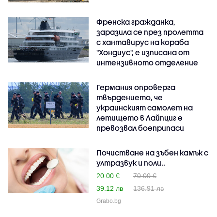
Френска гражданка,
заразила се през пролетта
с хантавирус на кораба
"Хондиус", е изписана от
интензивното отделение
Германия опроверга
твърдението, че
украинският самолет на
летището в Лайпциг е
превозвал боеприпаси
Почистване на зъбен камък с
ултразвук и поли..
20.00 €
70.00 €
39.12 лв
136.91 лв
Grabo.bg