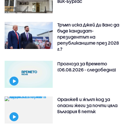
ВиК-Бургас
Тръмп иска Джей Ди Ванс да
бъде кандидат-
президентът на
републиканците през 2028
г.?
Прогноза за времето
(06.08.2026 - следобедна)
Оранжев и жълт код за
опасни жеги за почти цяла
България в петък