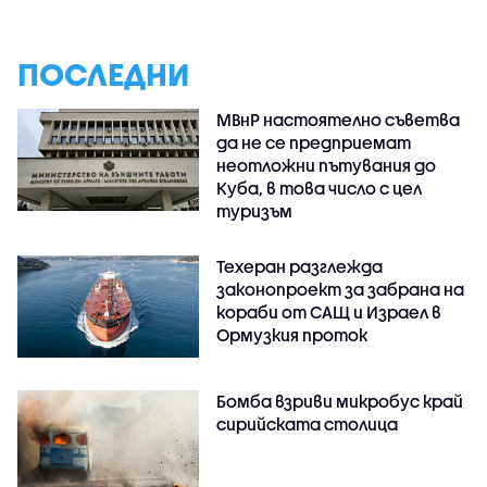
ПОСЛЕДНИ
МВнР настоятелно съветва
да не се предприемат
неотложни пътувания до
Куба, в това число с цел
туризъм
Техеран разглежда
законопроект за забрана на
кораби от САЩ и Израел в
Ормузкия проток
Бомба взриви микробус край
сирийската столица