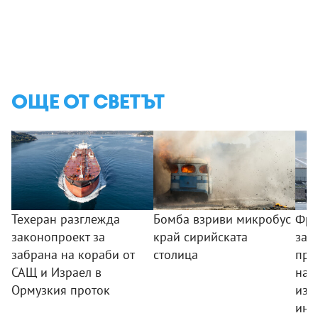
ОЩЕ ОТ СВЕТЪТ
Техеран разглежда
Бомба взриви микробус
Фре
законопроект за
край сирийската
зар
забрана на кораби от
столица
про
САЩ и Израел в
на 
Ормузкия проток
изп
инт