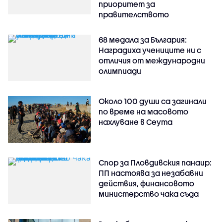
приоритет за
правителството
68 медала за България:
Наградиха учениците ни с
отличия от международни
олимпиади
Около 100 души са загинали
по време на масовото
нахлуване в Сеута
Спор за Пловдивския панаир:
ПП настоява за незабавни
действия, финансовото
министерство чака съда