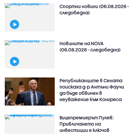
Спортни новини (06.08.2026 -
следобедна)
Новините на NOVA
(06.08.2026 - следобедна)
Републиканците в Сената
поискаха д-р Антъни Фаучи
да бъде обвинен в
неуважение към Конгреса
Вицепремиерът Пулев:
Привличането на
инвестиции е ключов