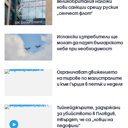
Великобритания наложи
нови санкции срещу руския
„сенчест флот“
Испански изтребители ще
могат да пазят българското
небе при необходимост
Ограничават движението
на тирове по магистралите
и към Гърция в петък и неделя
Тийнейджърите, задържани
за убийството в Пловдив,
твърдят, че са „ловци на
педофили”