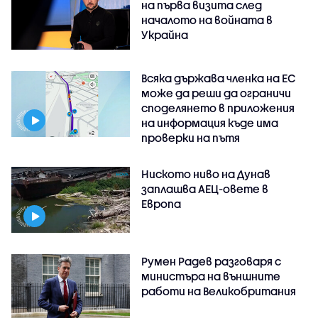
на първа визита след
началото на войната в
Украйна
Всяка държава членка на ЕС
може да реши да ограничи
споделянето в приложения
на информация къде има
проверки на пътя
Ниското ниво на Дунав
заплашва АЕЦ-овете в
Европа
Румен Радев разговаря с
министъра на външните
работи на Великобритания