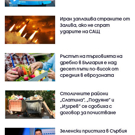
Иран заплашва страните от
Залива, ако не спрат
ударите на САЩ
Ръстът на търговията на
дребно в България е над
десет пъти по-висок от
средния в еврозоната
Столичните райони
„Слатина“, „Подуяне“ и
„Изгрев“ се сдобиха с
договор за почистване
Зеленски пристига в Сърбия