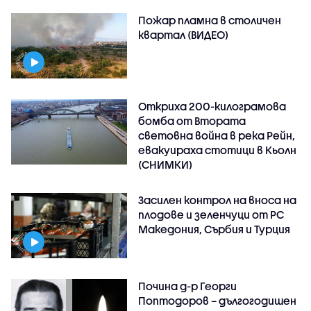
Пожар пламна в столичен
квартал (ВИДЕО)
Откриха 200-килограмова
бомба от Втората
световна война в река Рейн,
евакуираха стотици в Кьолн
(СНИМКИ)
Засилен контрол на вноса на
плодове и зеленчуци от РС
Македония, Сърбия и Турция
Почина д-р Георги
Поптодоров – дългогодишен