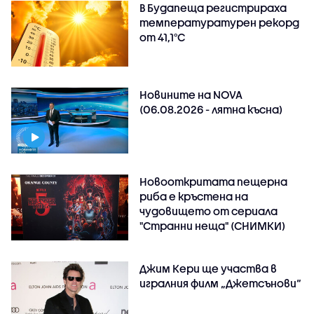
В Будапеща регистрираха
температуратурен рекорд
от 41,1°C
Новините на NOVA
(06.08.2026 - лятна късна)
Новооткритата пещерна
риба е кръстена на
чудовището от сериала
"Странни неща" (СНИМКИ)
Джим Кери ще участва в
игралния филм „Джетсънови“