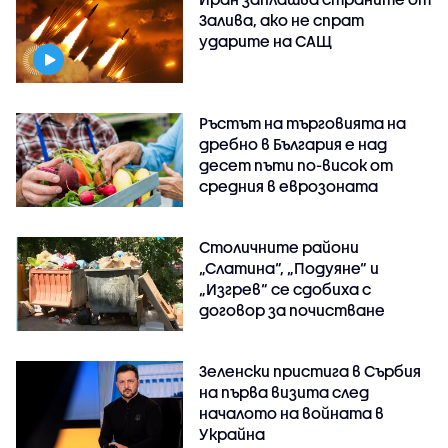
Залива, ако не спрат
ударите на САЩ
Ръстът на търговията на
дребно в България е над
десет пъти по-висок от
средния в еврозоната
Столичните райони
„Слатина“, „Подуяне“ и
„Изгрев“ се сдобиха с
договор за почистване
Зеленски пристига в Сърбия
на първа визита след
началото на войната в
Украйна