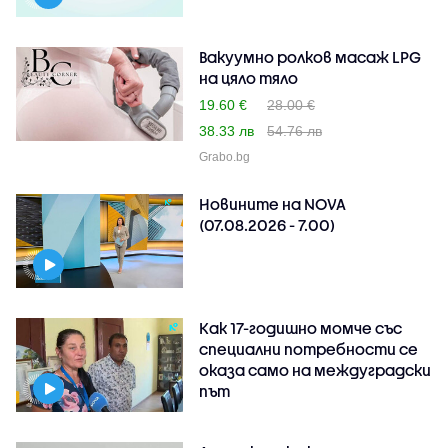
Вакуумно ролков масаж LPG
на цяло тяло
19.60 €
28.00 €
38.33 лв
54.76 лв
Grabo.bg
Новините на NOVA
(07.08.2026 - 7.00)
Как 17-годишно момче със
специални потребности се
оказа само на междуградски
път