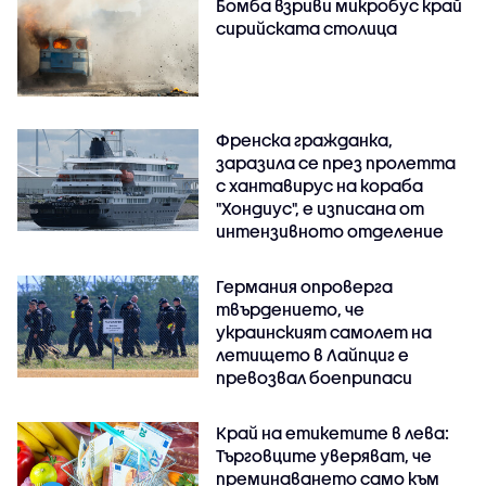
Бомба взриви микробус край
сирийската столица
Френска гражданка,
заразила се през пролетта
с хантавирус на кораба
"Хондиус", е изписана от
интензивното отделение
Германия опроверга
твърдението, че
украинският самолет на
летището в Лайпциг е
превозвал боеприпаси
Край на етикетите в лева:
Търговците уверяват, че
преминаването само към