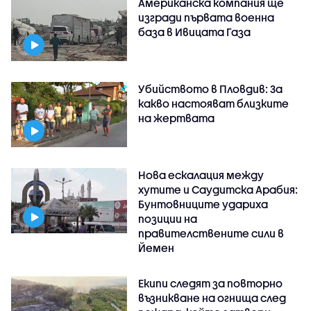
Американска компания ще
изгради първата военна
база в Ивицата Газа
Убийството в Пловдив: За
какво настояват близките
на жертвата
Нова ескалация между
хутите и Саудитска Арабия:
Бунтовниците удариха
позиции на
правителствените сили в
Йемен
Екипи следят за повторно
възникване на огнища след