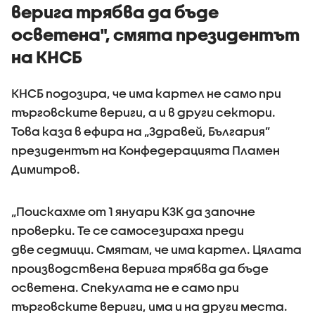
верига трябва да бъде
осветена", смята президентът
на КНСБ
КНСБ подозира, че има картел не само при
търговските вериги, а и в други сектори.
Това каза в ефира на „Здравей, България”
президентът на Конфедерацията Пламен
Димитров.
„Поискахме от 1 януари КЗК да започне
проверки. Те се самосезираха преди
две седмици. Смятам, че има картел. Цялата
производствена верига трябва да бъде
осветена. Спекулата не е само при
търговските вериги, има и на други места.