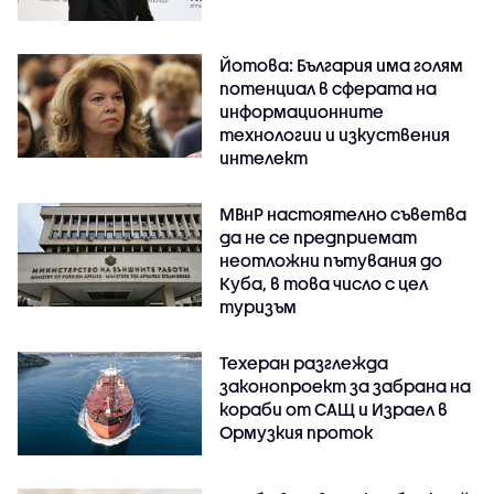
Йотова: България има голям
потенциал в сферата на
информационните
технологии и изкуствения
интелект
МВнР настоятелно съветва
да не се предприемат
неотложни пътувания до
Куба, в това число с цел
туризъм
Техеран разглежда
законопроект за забрана на
кораби от САЩ и Израел в
Ормузкия проток