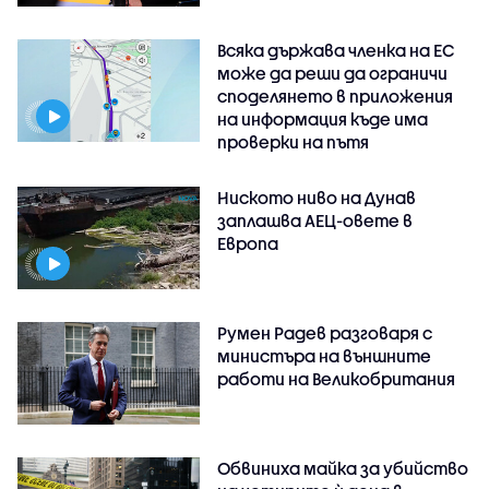
Всяка държава членка на ЕС
може да реши да ограничи
споделянето в приложения
на информация къде има
проверки на пътя
Ниското ниво на Дунав
заплашва АЕЦ-овете в
Европа
Румен Радев разговаря с
министъра на външните
работи на Великобритания
Обвиниха майка за убийство