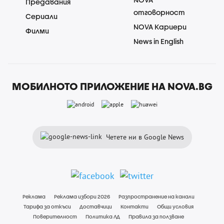
Предавания
отговорност
Сериали
NOVA Кариери
Филми
News in English
МОБИЛНОТО ПРИЛОЖЕНИЕ НА NOVA.BG
Четете ни в Google News
Реклама
Реклама избори 2026
Разпространение на канали
Тарифа за откъси
Доставчици
Контакти
Общи условия
Поверителност
Политика ЛД
Правила за ползване