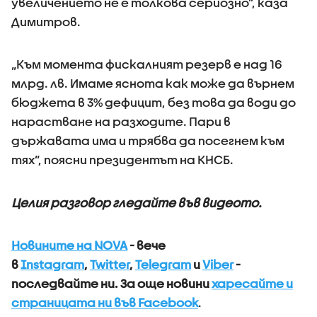
увеличението не е толкова сериозно”, каза
Димитров.
„Към момента фискалният резерв е над 16
млрд. лв. Имаме яснота как може да върнем
бюджета в 3% дефицит, без това да води до
нарастване на разходите. Пари в
държавата има и трябва да посегнем към
тях”, поясни президентът на КНСБ.
Целия разговор гледайте във видеото.
Новините на NOVA
- вече
в
Instagram
,
Twitter
,
Telegram
и
Viber
-
последвайте ни.
За още новини
харесайте и
страницата ни във Facebook
.