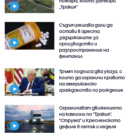
пожара, който затвори
„Тракия“
Съдът решава дали да
остави в ареста
задържаните за
производство и
разпространение на
фентанил
Тръмп подписа два указа, с
които да ограничи правото
на американско
гражданство по рождение
Ограничават движението
на камиони по "Тракия",
"Струма" и Кресненското
дефиле в петък и неделя