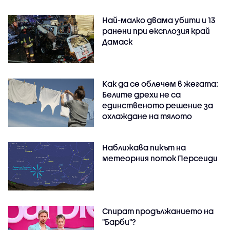
Най-малко двама убити и 13
ранени при експлозия край
Дамаск
Как да се облечем в жегата:
Белите дрехи не са
единственото решение за
охлаждане на тялото
Наближава пикът на
метеорния поток Персеиди
Спират продължанието на
"Барби"?