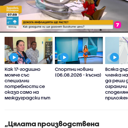
Как 17-годишно
Спортни новини
Всяка дъ
момче със
(06.08.2026 - късна)
членка н
специални
да реши 
потребности се
ограничи
оказа само на
споделян
междуградски път
приложен
информац
има пров
пътя
„Цялата производствена