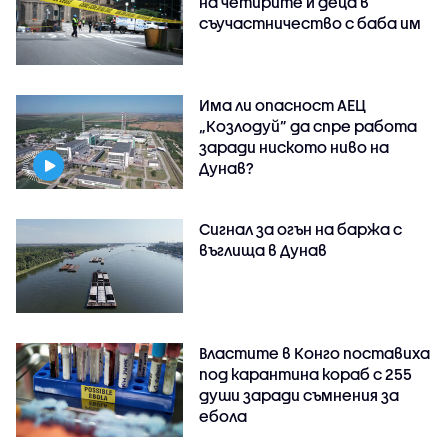
на четирите ѝ деца в
съучастничество с баба им
Има ли опасност АЕЦ
„Козлодуй” да спре работа
заради ниското ниво на
Дунав?
Сигнал за огън на баржа с
въглища в Дунав
Властите в Конго поставиха
под карантина кораб с 255
души заради съмнения за
ебола