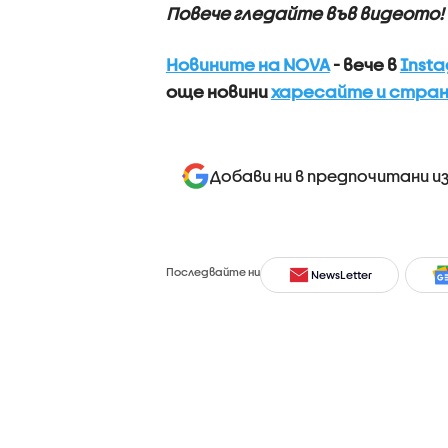
Повече гледайте във видеото!
Новините на NOVA
- вече в
Inst
още новини
харесайте и стран
Добави ни в предпочитани и
Последвайте ни
NewsLetter