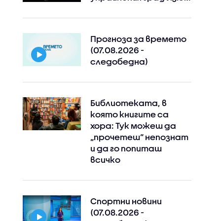
Прогноза за времето
(07.08.2026 -
следобедна)
Библиотеката, в
която книгите са
хора: Тук можеш да
„прочетеш“ непознат
и да го попиташ
всичко
Спортни новини
(07.08.2026 -