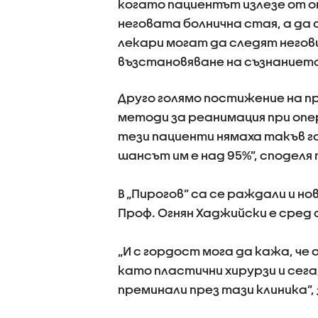
когато пациентът излезе от о
неговата болнична стая, а да
лекари могат да следят негов
възстановяване на съзнанието
Друго голямо постижение на пр
методи за реанимация при опе
тези пациенти нямаха такъв го
шансът им е над 95%”, споделя 
В „Пирогов” са се раждали и н
Проф. Огнян Хаджийски е сред
„И с гордост мога да кажа, ч
като пластични хирурзи и сег
преминали през тази клиника”,