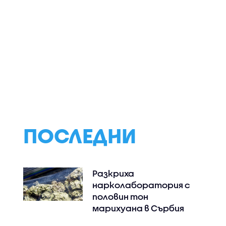
ършиха
Безплатно
Георги Петров:
ерация на
имунизират бременни
Заради разликит
ЕО)
в третия триместър
цените на
срещу
лекарствата о
респираторно-
НЗОК изтичат на
синцитиален вирус
млн. евро годиш
ПОСЛЕДНИ
Разкриха
нарколаборатория с
половин тон
марихуана в Сърбия