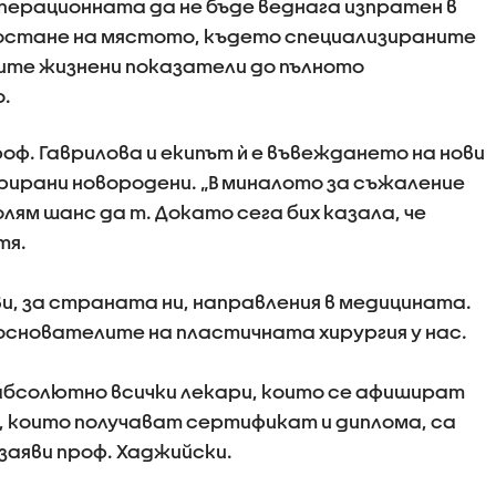
перационната да не бъде веднага изпратен в
 остане на мястото, където специализираните
ите жизнени показатели до пълното
.
оф. Гаврилова и екипът ѝ е въвеждането на нови
рирани новородени. „В миналото за съжаление
лям шанс да т. Докато сега бих казала, че
тя.
ови, за страната ни, направления в медицината.
 основателите на пластичната хирургия у нас.
е абсолютно всички лекари, които се афишират
а, които получават сертификат и диплома, са
 заяви проф. Хаджийски.