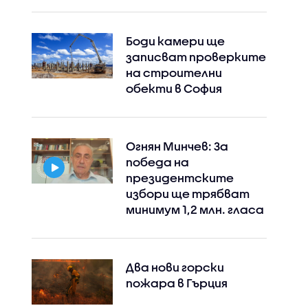
Боди камери ще
записват проверките
на строителни
обекти в София
Огнян Минчев: За
победа на
президентските
избори ще трябват
минимум 1,2 млн. гласа
Два нови горски
пожара в Гърция