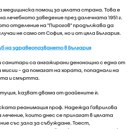
а медицинска помощ за цялата страна. Това е
а лечебното заведение през далечната 1951 г.
ото отделение на "Пирогов" продължава да
учаи не само от София, но и от цяла България.
лб на здравеопазването в България
 и санитари са ангажирани денонощно с една от
 мисии – да помагат на хората, попаднали на
ота и смъртта.
титуция, казват двама от доайените ѝ.
ската реанимация проф. Надежда Гаврилова
лечение, които днес се прилагат в цялата
ие със зала за събуждане. Тоест,