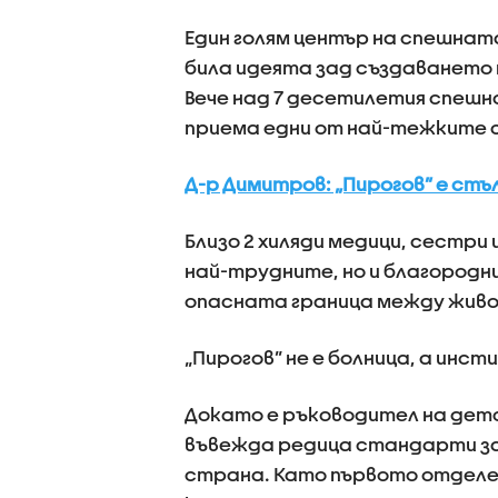
Един голям център на спешнат
била идеята зад създаването н
Вече над 7 десетилетия спешн
приема едни от най-тежките сл
Д-р Димитров: „Пирогов” е стъ
Близо 2 хиляди медици, сестри
най-трудните, но и благородни
опасната граница между жив
„Пирогов” не е болница, а инс
Докато е ръководител на дет
въвежда редица стандарти за 
страна. Като първото отделен