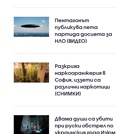
Пентагонът
публикува пета
партида досиета за
НЛО (ВИДЕО)
Разкриха
наркооранжерия в
София, иззети са
Instagram
Facebook
различни наркотици
(СНИМКИ)
Двама души са убити
при руски обстрeл по
украинския град Изюм