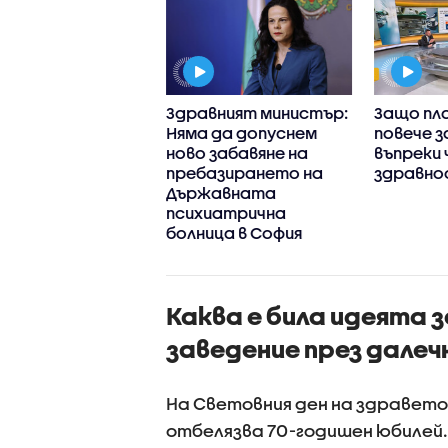
 някои
Здравният министър:
Защо пл
рства са до три
Няма да допуснем
повече з
 по-скъпи у нас,
ново забавяне на
въпреки 
лкото в Гърция
пребазирането на
здравно
Държавната
психиатрична
болница в София
Каква е била идеята 
заведение през далечн
На Световния ден на здравето 
отбелязва 70-годишен юбилей.