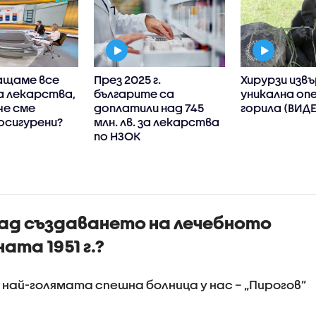
ащаме все
През 2025 г.
Хирурзи изв
а лекарства,
българите са
уникална оп
че сме
доплатили над 745
горила (ВИД
осигурени?
млн. лв. за лекарства
по НЗОК
зад създаването на лечебното
ата 1951 г.?
най-голямата спешна болница у нас – „Пирогов”