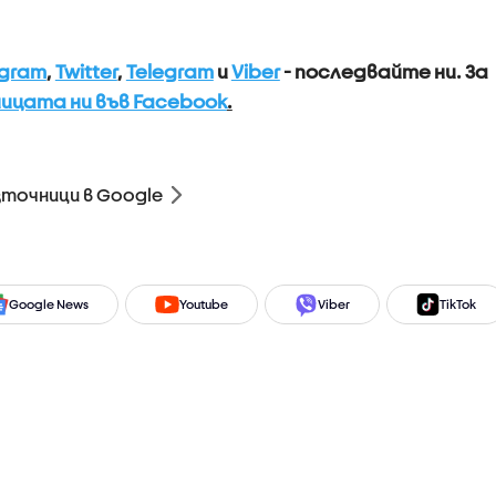
agram
,
Twitter
,
Telegram
и
Viber
- последвайте ни.
За
ицата ни във Facebook
.
зточници в Google
Google News
Youtube
Viber
TikTok