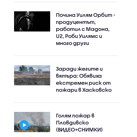
Почина Уилям Орбит -
продуцентът,
работил с Мадона,
U2, Роби Уилямс и
много други
Заради жегите и
вятъра: Обявиха
екстремен риск от
пожари в Хасковско
Голям пожар в
Пловдивско
(ВИДЕО+СНИМКИ)