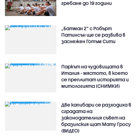
гребане до 19 години
„Батман 2“ с Робърт
Патинсън ще се развива в
заснежен Готъм Сити
Паркът на чудовищата в
Италия - мястото, в което
се преплитат историята и
митологията (СНИМКИ)
Две капибари се разходиха в
сградата на
законодателния съвет на
бразилския щат Мату Гросу
(ВИДЕО)