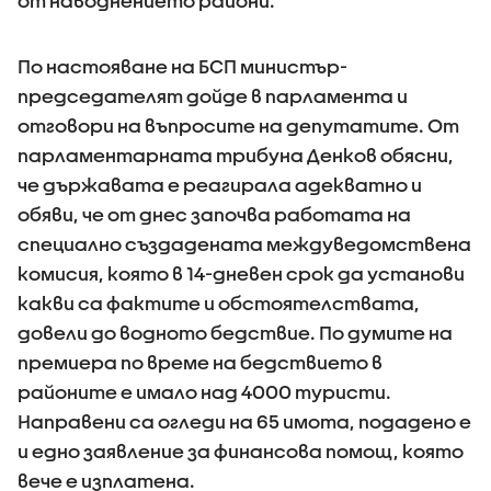
от наводнението райони.
По настояване на БСП министър-
председателят дойде в парламента и
отговори на въпросите на депутатите. От
парламентарната трибуна Денков обясни,
че държавата е реагирала адекватно и
обяви, че от днес започва работата на
специално създадената междуведомствена
комисия, която в 14-дневен срок да установи
какви са фактите и обстоятелствата,
довели до водното бедствие. По думите на
премиера по време на бедствието в
районите е имало над 4000 туристи.
Направени са огледи на 65 имота, подадено е
и едно заявление за финансова помощ, която
вече е изплатена.