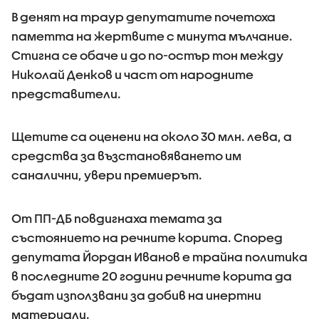
В денят на траур депутатите почетоха
паметта на жертвите с минута мълчание.
Стигна се обаче и до по-остър тон между
Николай Денков и част от народните
представители.
Щетите са оценени на около 30 млн. лева, а
средства за възстановяването им
саналични, увери премиерът.
От ПП-ДБ повдигнаха темата за
състоянието на речните корита. Според
депутата Йордан Иванов е трайна политика
в последните 20 години речните корита да
бъдат използвани за добив на инертни
материали.