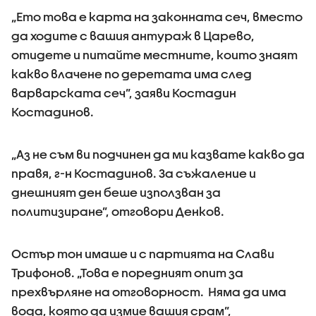
„Ето това е карта на законната сеч, вместо
да ходите с вашия антураж в Царево,
отидете и питайте местните, които знаят
какво влачене по деретата има след
варварската сеч”, заяви Костадин
Костадинов.
„Аз не съм ви подчинен да ми казвате какво да
правя, г-н Костадинов. За съжаление и
днешният ден беше използван за
политизиране”, отговори Денков.
Остър тон имаше и с партията на Слави
Трифонов. „Това е поредният опит за
прехвърляне на отговорност. Няма да има
вода, която да измие вашия срам”,