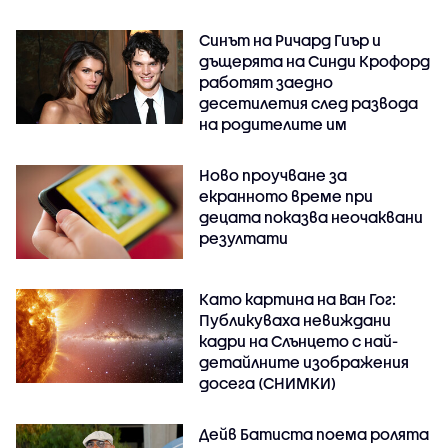
Синът на Ричард Гиър и
дъщерята на Синди Крофорд
работят заедно
десетилетия след развода
на родителите им
Ново проучване за
екранното време при
децата показва неочаквани
резултати
Като картина на Ван Гог:
Публикуваха невиждани
кадри на Слънцето с най-
детайлните изображения
досега (СНИМКИ)
Дейв Батиста поема ролята