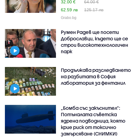
32.00 €
64.00 €
62.59 лв
125.17 лв
Grabo.bg
Румен Радев ще посети
Доброславци, където ще се
строи високотехнологичен
парк
Продължава разследването
на разбитата в София
лаборатория за фентанил
„Бомба със закъснител“:
Потъналата съветска
ядрена подводница, която
крие риск от токсично
замърсяване (СНИМКИ)