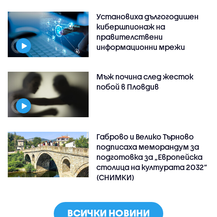
Установиха дългогодишен
кибершпионаж на
правителствени
информационни мрежи
Мъж почина след жесток
побой в Пловдив
Габрово и Велико Търново
подписаха меморандум за
подготовка за „Европейска
столица на културата 2032“
(СНИМКИ)
ВСИЧКИ НОВИНИ