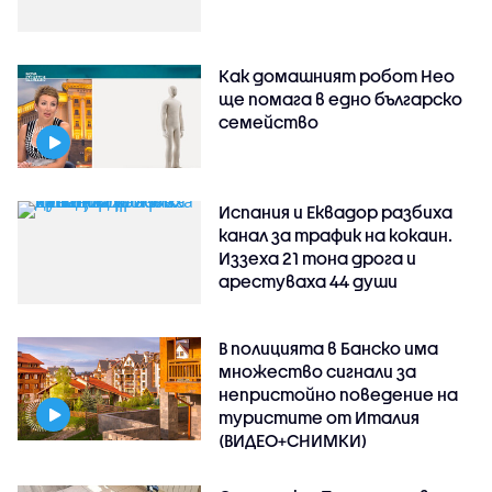
Как домашният робот Нео
ще помага в едно българско
семейство
Испания и Еквадор разбиха
канал за трафик на кокаин.
Иззеха 21 тона дрога и
арестуваха 44 души
В полицията в Банско има
множество сигнали за
непристойно поведение на
туристите от Италия
(ВИДЕО+СНИМКИ)