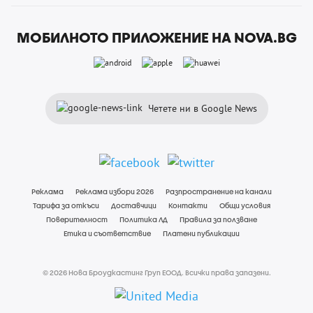
МОБИЛНОТО ПРИЛОЖЕНИЕ НА NOVA.BG
Четете ни в Google News
Реклама
Реклама избори 2026
Разпространение на канали
Тарифа за откъси
Доставчици
Контакти
Общи условия
Поверителност
Политика ЛД
Правила за ползване
Етика и съответствие
Платени публикации
© 2026 Нова Броудкастинг Груп ЕООД. Всички права запазени.