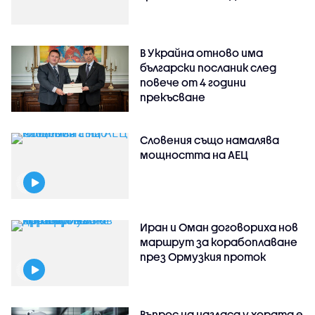
В Украйна отново има
български посланик след
повече от 4 години
прекъсване
Словения също намалява
мощността на АЕЦ
Иран и Оман договориха нов
маршрут за корабоплаване
през Ормузкия проток
Въпрос на нагласа у хората е