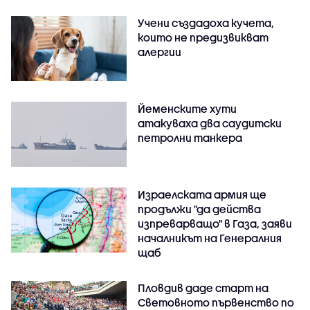
Учени създадоха кучета,
които не предизвикват
алергии
Йеменските хути
атакуваха два саудитски
петролни танкера
Израелската армия ще
продължи "да действа
изпреварващо" в Газа, заяви
началникът на Генералния
щаб
Пловдив даде старт на
Световното първенство по