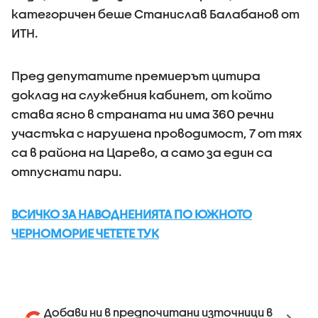
категоричен беше Станислав Балабанов от
ИТН.
Пред депутатите премиерът цитира
доклад на служебния кабинет, от който
става ясно в страната ни има 360 речни
участъка с нарушена проводимост, 7 от тях
са в района на Царево, а само за един са
отпуснати пари.
ВСИЧКО ЗА НАВОДНЕНИЯТА ПО ЮЖНОТО
ЧЕРНОМОРИЕ ЧЕТЕТЕ ТУК
Добави ни в предпочитани източници в