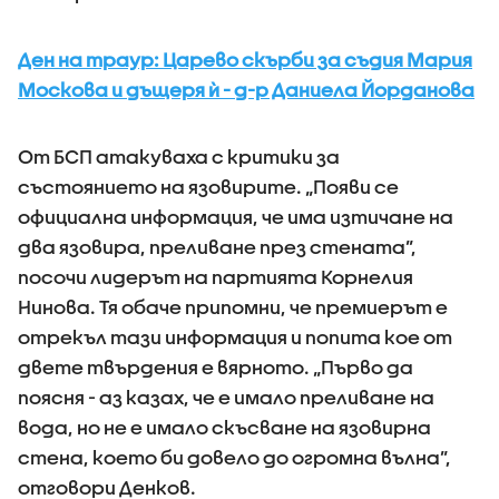
Ден на траур: Царево скърби за съдия Мария
Москова и дъщеря ѝ - д-р Даниела Йорданова
От БСП атакуваха с критики за
състоянието на язовирите. „Появи се
официална информация, че има изтичане на
два язовира, преливане през стената”,
посочи лидерът на партията Корнелия
Нинова. Тя обаче припомни, че премиерът е
отрекъл тази информация и попита кое от
двете твърдения е вярното. „Първо да
поясня - аз казах, че е имало преливане на
вода, но не е имало скъсване на язовирна
стена, което би довело до огромна вълна”,
отговори Денков.