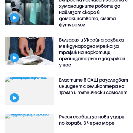
хуманоидните роботи да
навлязат скоро в
домакинствата, смята
футуролог
България и Украйна разбиха
международна мрежа за
трафик на наркотици,
организаторът е задържан
у нас
Властите в САЩ разследват
инцидент с хеликоптера на
Тръмп и пътнически самолет
Русия съобщи за нови удари
по кораби в Черно море