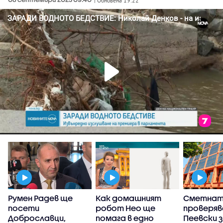
| Обновена 19:22
Румен Радев ще
Как домашният
Сметнат
т
посети
робот Нео ще
проверяв
Доброславци,
помага в едно
Пеевски 