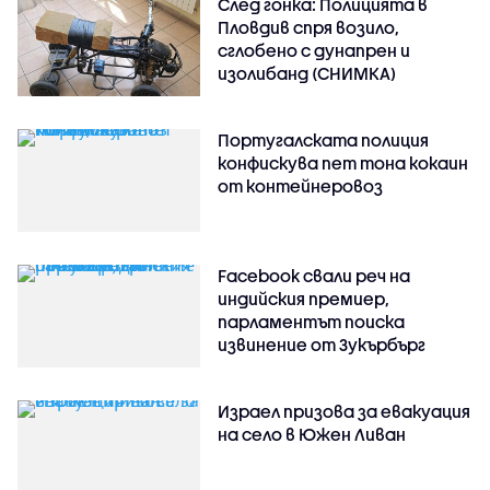
След гонка: Полицията в
Пловдив спря возило,
сглобено с дунапрен и
изолибанд (СНИМКА)
Португалската полиция
конфискува пет тона кокаин
от контейнеровоз
Facebook свали реч на
индийския премиер,
парламентът поиска
извинение от Зукърбърг
Израел призова за евакуация
на село в Южен Ливан