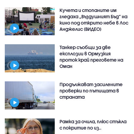
Кучета и стопаните им
гледаха „Въздушният Бъд“ на
кино под открито небе в Лос
Анджелис (ВИДЕО)
Танкер съобщи за две
експлозии в Ормузкия
проток край преговете на
Оман
Продължават засилените
проверки по пътищата в
страната
Рамка за очила, плюс стъкла
с покритие по из..