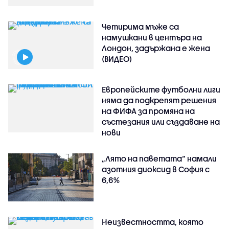
Четирима мъже са
намушкани в центъра на
Лондон, задържана е жена
(ВИДЕО)
Европейските футболни лиги
няма да подкрепят решения
на ФИФА за промяна на
състезания или създаване на
нови
„Лято на паветата“ намали
азотния диоксид в София с
6,6%
Неизвестността, която