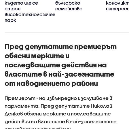
където ще се
българско
конфликт
строи
семейство
интерес
високотехнологичен
парк
Пред депутатите премиерът
обясни мерките и
последващите действия на
властите в най-засегнатите
от наводнението райони
Премиерът - на извънредно изслушване в
парламента. Пред депутатите Николай
Денков обясни мерките и последващите
действия на властите в най-засегнатите