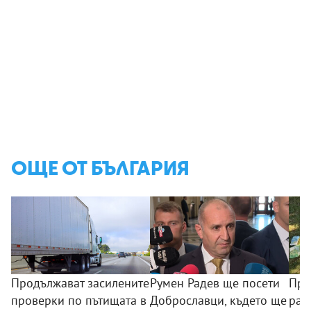
ОЩЕ ОТ БЪЛГАРИЯ
Продължават засилените
Румен Радев ще посети
Про
проверки по пътищата в
Доброславци, където ще
раз