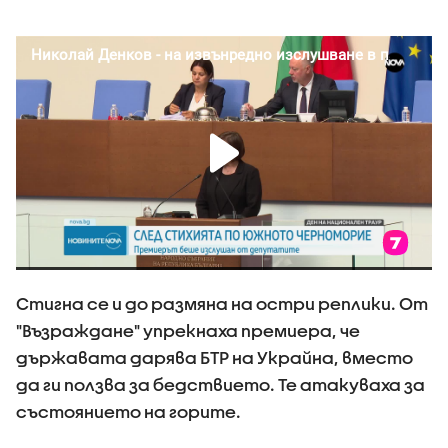
Стигна се и до размяна на остри реплики. От
"Възраждане" упрекнаха премиера, че
държавата дарява БТР на Украйна, вместо
да ги ползва за бедствието. Те атакуваха за
състоянието на горите.