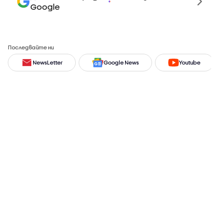
Google
Последвайте ни
NewsLetter
Google News
Youtube