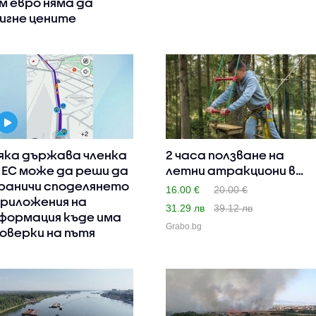
м евро няма да
игне цените
яка държава членка
2 часа ползване на
 ЕС може да реши да
летни атракциони в
раничи споделянето
Advent..
16.00 €
20.00 €
приложения на
31.29 лв
39.12 лв
формация къде има
Grabo.bg
оверки на пътя