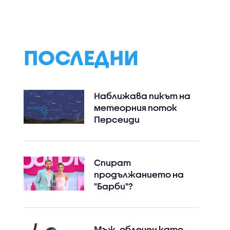
ПОСЛЕДНИ
Наближава пикът на
метеорния поток
Персеиди
Спират
продължанието на
"Барби"?
Мъж, облечен като