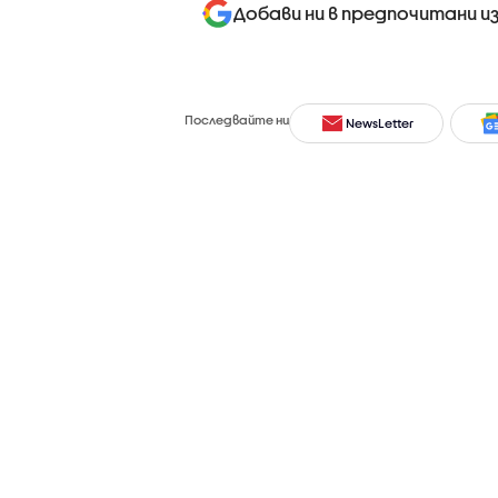
Добави ни в предпочитани и
Последвайте ни
NewsLetter