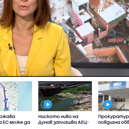
ържава
Ниското ниво на
Прокурату
а ЕС може да
Дунав заплашва АЕЦ-
повдигна об
ограничи
овете в Европа
на бившия ше