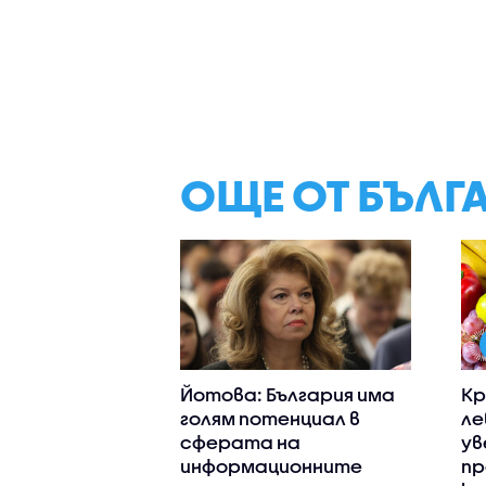
ОЩЕ ОТ БЪЛГ
Йотова: България има
Кр
голям потенциал в
ле
сферата на
ув
информационните
пр