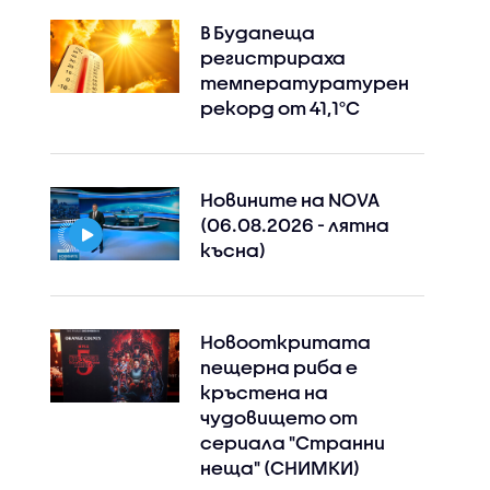
В Будапеща
регистрираха
температуратурен
рекорд от 41,1°C
Instagram
Facebook
Новините на NOVA
(06.08.2026 - лятна
късна)
Новооткритата
пещерна риба е
кръстена на
чудовището от
сериала "Странни
неща" (СНИМКИ)