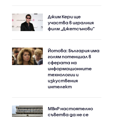
Джим Кери ще
участва в игралния
филм „Джетсънови“
Йотова: България има
голям потенциал в
сферата на
информационните
технологии и
изкуствения
интелект
МВнР настоятелно
съветва да не се