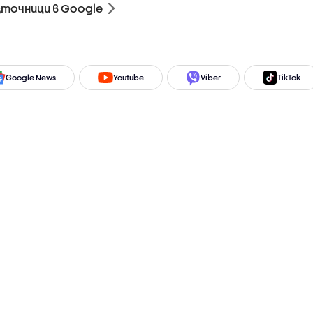
зточници в Google
Google News
Youtube
Viber
TikTok