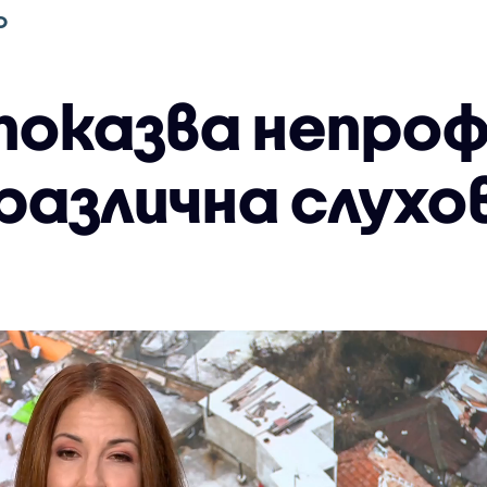
О
показва непро
различна слухо