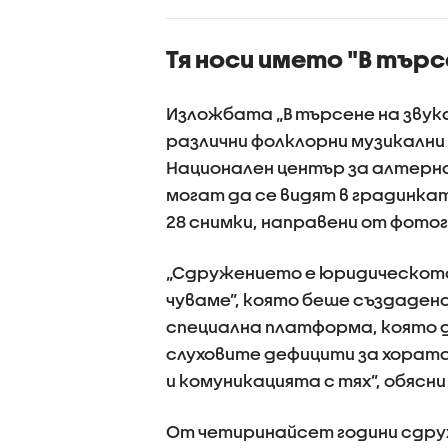
лиматичните
споделя
ени, такива
приложе
Тя носи името "В търс
ния ще
информа
стяват
проверки
Изложбата „В търсене на звук
различни фолклорни музикалн
Национален център за алтерна
могат да се видят в градинка
28 снимки, направени от фотог
„Сдружението е юридическото 
чуваме”, която беше създаден
специална платформа, която 
слуховите дефицити за хората
и комуникацията с тях”, обясни
От четиринайсет години сдру