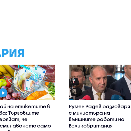
АРИЯ
ай на етикетите в
Румен Радев разговаря
ва: Търговците
с министъра на
еряват, че
външните работи на
еминаването само
Великобритания