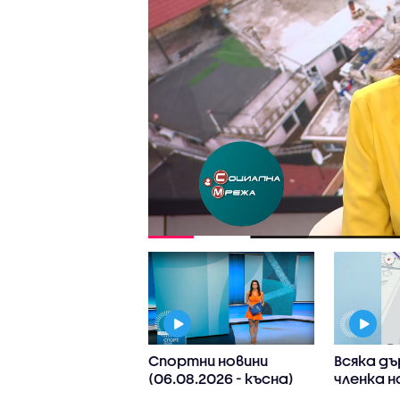
 Иван Иванов:
Спортни новини
Всяка д
ите нива на
(06.08.2026 - късна)
членка н
в са последица
реши да 