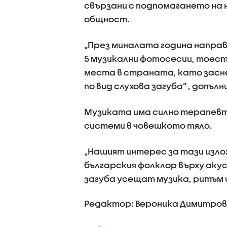
свързани с подпомагането на
общност.
„През миналата година напра
5 музикални фотосесии, тоест
места в страната, като засне
по вид слухова загуба” , допъл
Музиката има силно терапевти
системи в човешкото тяло.
„Нашият интерес за тази изло
българския фолклор върху акус
загуба усещат музика, ритъм и
Редактор: Вероника Димитро