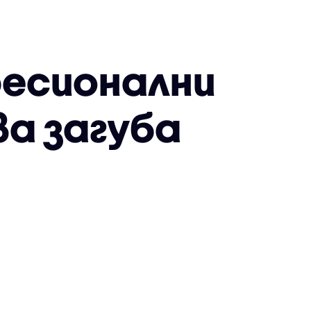
фесионални
ва загуба