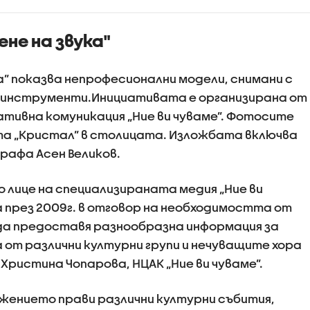
нето в
Бургас
ния на
ене на звука"
ция къде има
 на пътя
а” показва непрофесионални модели, снимани с
и инструменти.Инициативата е организирана от
тивна комуникация „Ние ви чуваме”. Фотосите
та „Кристал” в столицата. Изложбата включва
рафа Асен Великов.
лице на специализираната медия „Ние ви
а през 2009г. в отговор на необходимостта от
да предоставя разнообразна информация за
 от различни културни групи и нечуващите хора
 Христина Чопарова, НЦАК „Ние ви чуваме”.
жението прави различни културни събития,