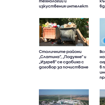
технологии и
къ
изкуствения интелект
вд
Столичните райони
Вс
„Слатина“, „Подуяне“ и
на
„Изгрев“ се сдобиха с
ог
договор за почистване
в 
ин
пр