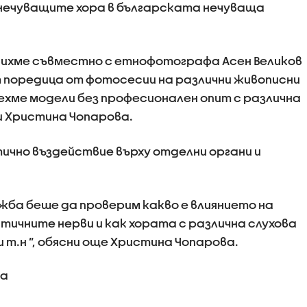
 нечуващите хора в българската нечуваща
вихме съвместно с етнофотографа Асен Великов
 поредица от фотосесии на различни живописни
хме модели без професионален опит с различна
ни Христина Чопарова.
чно въздействие върху отделни органи и
жба беше да проверим какво е влиянието на
тичните нерви и как хората с различна слухова
 т.н ”, обясни още Христина Чопарова.
ва