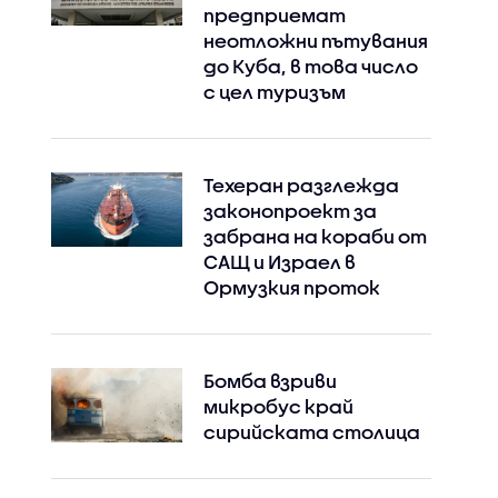
предприемат
неотложни пътувания
до Куба, в това число
с цел туризъм
Техеран разглежда
законопроект за
забрана на кораби от
САЩ и Израел в
Ормузкия проток
Бомба взриви
микробус край
сирийската столица