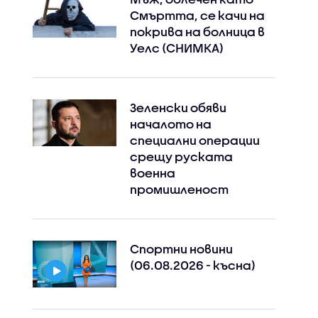
Смъртта, се качи на
покрива на болница в
Уелс (СНИМКА)
Зеленски обяви
началото на
специални операции
срещу руската
военна
промишленост
Спортни новини
(06.08.2026 - късна)