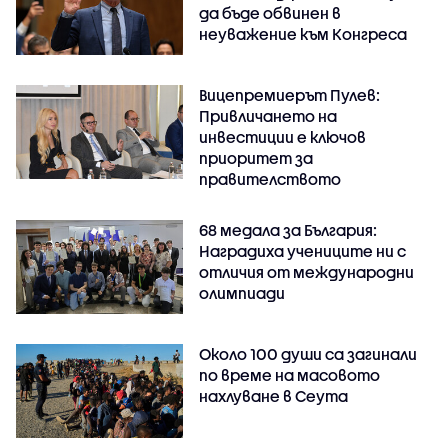
да бъде обвинен в
неуважение към Конгреса
Вицепремиерът Пулев:
Привличането на
инвестиции е ключов
приоритет за
правителството
68 медала за България:
Наградиха учениците ни с
отличия от международни
олимпиади
Около 100 души са загинали
по време на масовото
нахлуване в Сеута