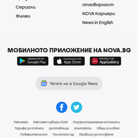
отговорност
Сериали
NOVA Кариери
Филми
News in English
МОБИЛНОТО ПРИЛОЖЕНИЕ НА NOVA.BG
Четете ни в Google News
Реклама
Реклама избори 2026
Разпространение на канали
Тарифа за откъси
Доставчици
Контакти
Общи условия
Поверителност
Политика ЛД
Правила за ползване