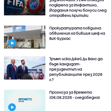
подкрепа за Инфантино,
Йордания получи бонуси след
отправени критики
Прокуратурата повдигна
обвинения на бившия шеф на
ВиК-Бургас
Тръмп иска Джей Ди Ванс да
бъде кандидат-
президентът на
републиканците през 2028
г.?
Прогноза за времето
(06.08.2026 - следобедна)