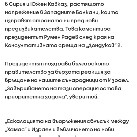
в Сирия и Южен Кавказ, растящото
напрежение в Западните Балкани, които
изправят страната ни пред нови
предизвикателства. Това коментира
президентът Румен Радев след края на
Консултативната среща на „Дондуков” 2.
Президентът поздрави българското
правителство за бързата реакция за
връщане на нашите сънародници от Израел.
„Завършването на тази операция остава
приоритетна задача”, увери той.
„Ескалацията на въоръжения сблъсък между
„Хамас” и Израел и въвличането на нови