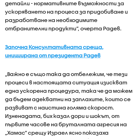
детайли - нормативните възможности за
ускоряването на процеса за придобиване и
разработване на необходимите
отбранителни продукти”, очерта Радев.
Започна Консултативната среща,
инициирана от президента Радев
„Важно е също така да отбележим, че тези
процеси в настоящата ситуация изискват
една ускорена процедура, така че да можем
да бъдем адекватни на заплахите, които се
развиват с наистина голяма скорост.
Изненадата, бих казал дори и шокът, от
първите часове на бруталната агресия на
„Хамас” срещу Израел ясно показаха