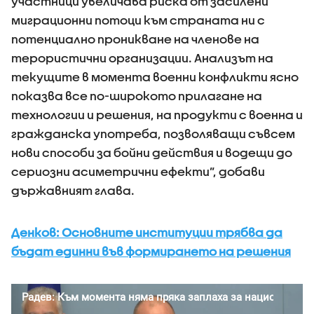
участници увеличава риска от засилени
миграционни потоци към страната ни с
потенциално проникване на членове на
терористични организации. Анализът на
текущите в момента военни конфликти ясно
показва все по-широкото прилагане на
технологии и решения, на продукти с военна и
гражданска употреба, позволяващи съвсем
нови способи за бойни действия и водещи до
сериозни асиметрични ефекти”, добави
държавният глава.
Денков: Основните институции трябва да
бъдат единни във формирането на решения