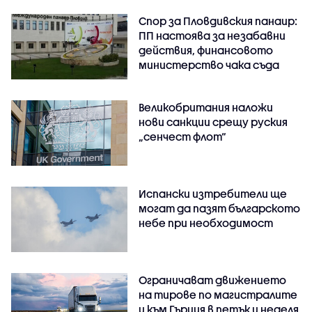
Спор за Пловдивския панаир:
ПП настоява за незабавни
действия, финансовото
министерство чака съда
Великобритания наложи
нови санкции срещу руския
„сенчест флот“
Испански изтребители ще
могат да пазят българското
небе при необходимост
Ограничават движението
на тирове по магистралите
и към Гърция в петък и неделя