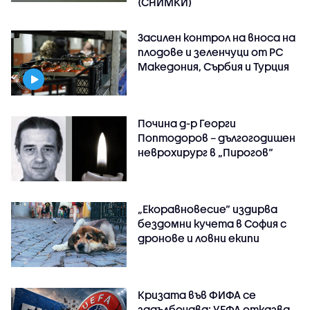
(СНИМКИ)
Засилен контрол на вноса на
плодове и зеленчуци от РС
Македония, Сърбия и Турция
Почина д-р Георги
Поптодоров – дългогодишен
неврохирург в „Пирогов“
„Екоравновесие“ издирва
бездомни кучета в София с
дронове и ловни екипи
Кризата във ФИФА се
задълбочава: УЕФА отказва