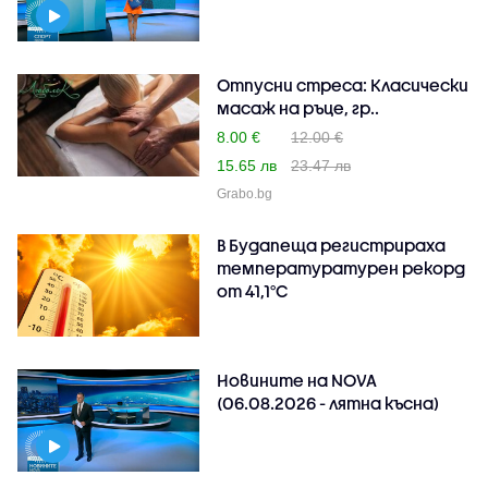
Отпусни стреса: Класически
масаж на ръце, гр..
8.00 €
12.00 €
15.65 лв
23.47 лв
Grabo.bg
В Будапеща регистрираха
температуратурен рекорд
от 41,1°C
Новините на NOVA
(06.08.2026 - лятна късна)