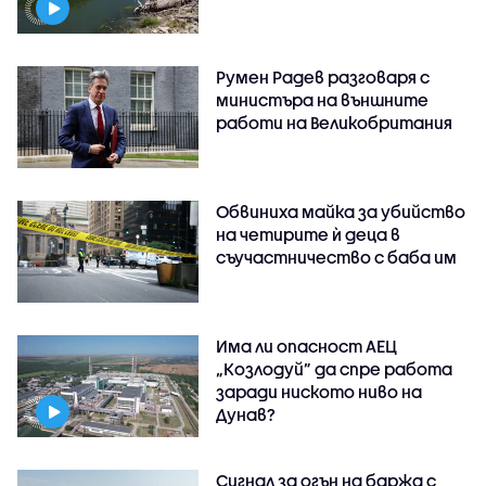
Румен Радев разговаря с
министъра на външните
работи на Великобритания
Обвиниха майка за убийство
на четирите ѝ деца в
съучастничество с баба им
Има ли опасност АЕЦ
„Козлодуй” да спре работа
заради ниското ниво на
Дунав?
Сигнал за огън на баржа с