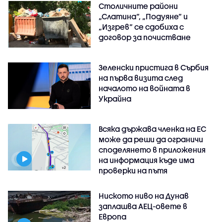
Столичните райони
„Слатина“, „Подуяне“ и
„Изгрев“ се сдобиха с
договор за почистване
Зеленски пристига в Сърбия
на първа визита след
началото на войната в
Украйна
Всяка държава членка на ЕС
може да реши да ограничи
споделянето в приложения
на информация къде има
проверки на пътя
Ниското ниво на Дунав
заплашва АЕЦ-овете в
Европа