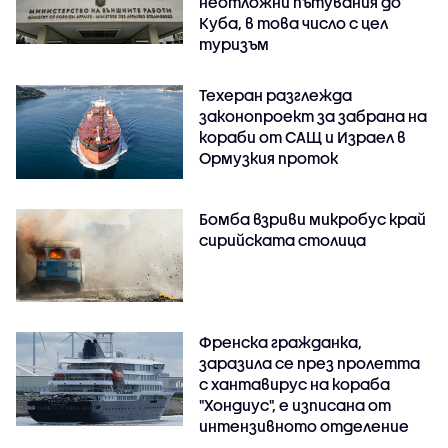
неотложни пътувания до
Куба, в това число с цел
туризъм
Техеран разглежда
законопроект за забрана на
кораби от САЩ и Израел в
Ормузкия проток
Бомба взриви микробус край
сирийската столица
Френска гражданка,
заразила се през пролетта
с хантавирус на кораба
"Хондиус", е изписана от
интензивното отделение