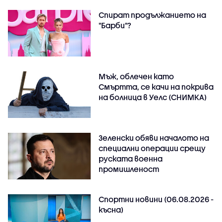
Спират продължанието на
"Барби"?
Мъж, облечен като
Смъртта, се качи на покрива
на болница в Уелс (СНИМКА)
Зеленски обяви началото на
специални операции срещу
руската военна
промишленост
Спортни новини (06.08.2026 -
късна)