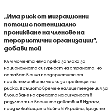
ограничи
споделянето в
приложения на
„Има риск от миграционни
информация къде
потоци с потенциално
има проверки на
пътя
проникване на членове на
терористични организации”,
добави той
Към момента няма пряка заплаха за
националната сигурност на страната, но
остават в сила предприетите от
правителството мерки за превенция на
риска. В същото време е налице тенденция за
влошаване на средата на сигурност в
резултат на военните действия в Израел,
продължаващата война в Украйна, кризите