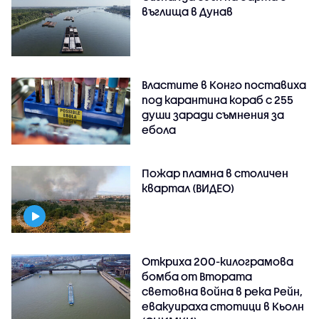
въглища в Дунав
Властите в Конго поставиха
под карантина кораб с 255
души заради съмнения за
ебола
Пожар пламна в столичен
квартал (ВИДЕО)
Откриха 200-килограмова
бомба от Втората
световна война в река Рейн,
евакуираха стотици в Кьолн