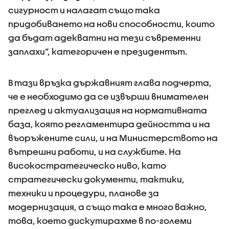
сигурност и налагат също така
придобиването на нови способности, които
да бъдат адекватни на тези съвременни
заплахи”, категоричен е президентът.
В тази връзка държавният глава подчерта,
че е необходимо да се извърши внимателен
преглед и актуализация на нормативната
база, която регламентира дейността и на
въоръжените сили, и на Министерството на
вътрешни работи, и на службите. На
високостратегическо ниво, като
стратегически документи, тактики,
техники и процедури, планове за
модернизация, а също така е много важно,
това, което дискутирахме в по-големи