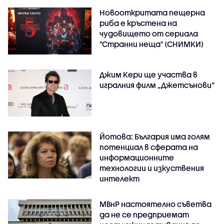
Новооткритата пещерна
риба е кръстена на
чудовището от сериала
"Странни неща" (СНИМКИ)
Джим Кери ще участва в
игралния филм „Джетсънови“
Йотова: България има голям
потенциал в сферата на
информационните
технологии и изкуствения
интелект
МВнР настоятелно съветва
да не се предприемат