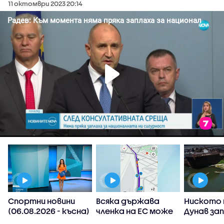
11 октомври 2023 20:14
Спортни новини
Всяка държава
Ниското 
(06.08.2026 - късна)
членка на ЕС може
Дунав за
а
да реши да
АЕЦ-овет