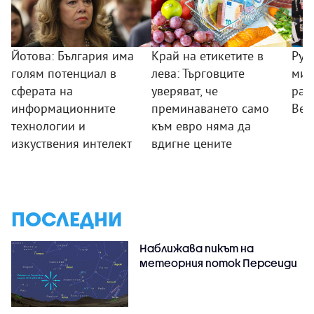
Йотова: България има
Край на етикетите в
Рум
голям потенциал в
лева: Търговците
мин
сферата на
уверяват, че
раб
информационните
преминаването само
Вел
технологии и
към евро няма да
изкуствения интелект
вдигне цените
ПОСЛЕДНИ
Наближава пикът на
метеорния поток Персеиди