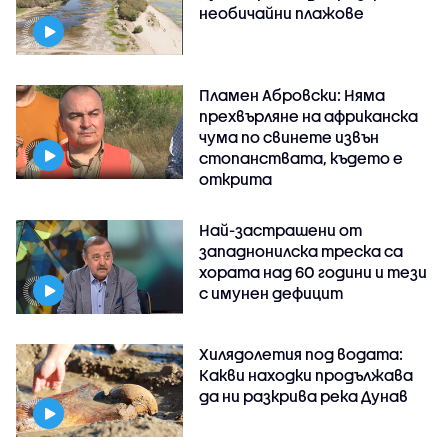
необичайни плажове
Пламен Абровски: Няма
прехвърляне на африканска
чума по свинете извън
стопанствата, където е
открита
Най-застрашени от
западнонилска треска са
хората над 60 години и тези
с имунен дефицит
Хилядолетия под водата:
Какви находки продължава
да ни разкрива река Дунав