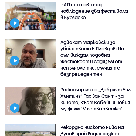
НАП постави под
наблюдение два фестивала
в Бургаско
Адвокат Марковски за
убийството в Пловдив: Не
съм виждал подобна
жестокост и садизъм от
непълнолетни, случаят е
безпрецедентен
Режисьорът на „Добрият Уил
Хънтинг“ Гас Ван Сант - за
киното, Кърт Кобейн и новия
му филм "Мъртва хватка"
Рекордно ниското ниво на
Дунав край Видин разкри