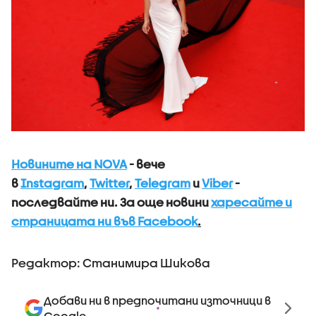
Новините на NOVA
- вече
в
Instagram
,
Twitter
,
Telegram
и
Viber
-
последвайте ни.
За още новини
харесайте и
страницата ни във Facebook
.
Редактор: Станимира Шикова
Добави ни в предпочитани източници в
Google