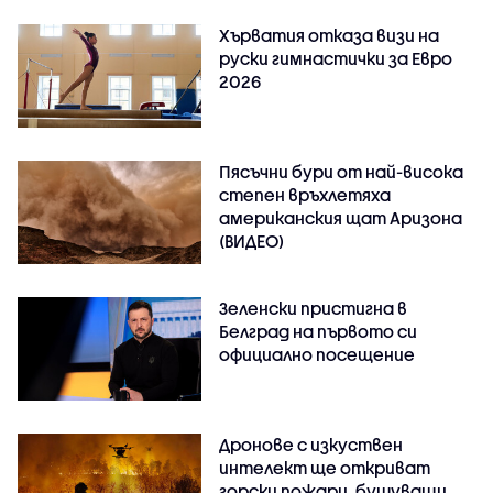
Хърватия отказа визи на
руски гимнастички за Евро
2026
Пясъчни бури от най-висока
степен връхлетяха
американския щат Аризона
(ВИДЕО)
Зеленски пристигна в
Белград на първото си
официално посещение
Дронове с изкуствен
интелект ще откриват
горски пожари, бушуващи