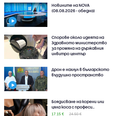
Новините на NOVA
(08.08.2026 - обедна)
Спорове около идеята на
Здравното министерство
за промяна на държавния
инвитро център
Дрон е нахлул в българското
въздушно пространство
Боядисване на корени или
цяла коса с професи..
17.15 €
24.50 €