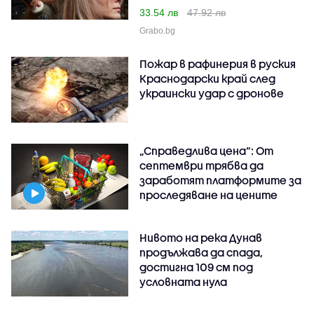
33.54 лв
47.92 лв
Grabo.bg
Пожар в рафинерия в руския
Краснодарски край след
украински удар с дронове
„Справедлива цена“: От
септември трябва да
заработят платформите за
проследяване на цените
Нивото на река Дунав
продължава да спада,
достигна 109 см под
условната нула