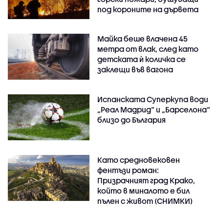
под короните на дървета
Майка беше влачена 45
метра от влак, след като
детската ѝ количка се
заклещи във вагона
Испанската Суперкупа води
„Реал Мадрид“ и „Барселона“
близо до България
Като средновековен
фентъзи роман:
Призрачният град Крако,
който в миналото е бил
пълен с живот (СНИМКИ)