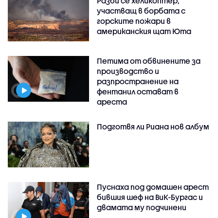
Разби се хеликоптер,
участващ в борбата с
горските пожари в
американския щат Юта
Петима от обвинените за
производство и
разпространение на
фентанил остават в
ареста
Подготвя ли Риана нов албум
Пуснаха под домашен арест
бившия шеф на ВиК-Бургас и
двамата му подчинени