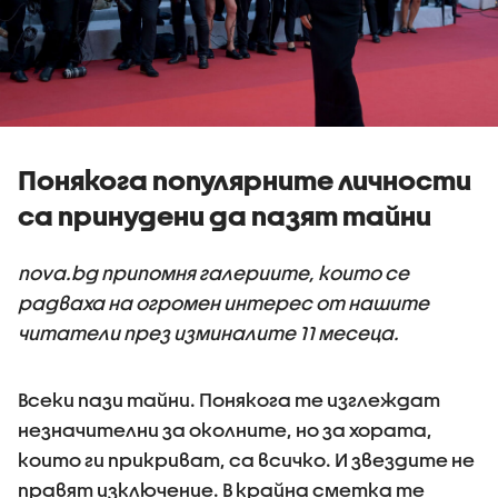
Понякога популярните личности
са принудени да пазят тайни
nova.bg припомня галериите, които се
радваха на огромен интерес от нашите
читатели през изминалите 11 месеца.
Всеки пази тайни. Понякога те изглеждат
незначителни за околните, но за хората,
които ги прикриват, са всичко. И звездите не
правят изключение. В крайна сметка те