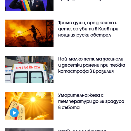
Трима души, сред които и
дете, са убити в Киев при
нощния руски обстрел
Най-малко петима загинали
и десетки ранени при тежка
катастрофа в Бразилия
Уморителна жега с
температури до 38 градуса
в събота