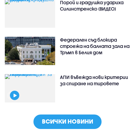
Порой и градушка удариха
Силинстренско (ВИДЕО)
Федерален съд блокира
строежа на балната зала на
Тръмп в Белия дом
АПИ въвежда нови критерии
за спиране на тировете
ВСИЧКИ НОВИНИ