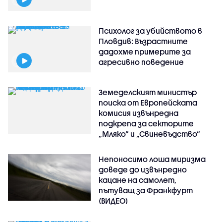
Психолог за убийството в
Пловдив: Възрастните
дадохме примерите за
агресивно поведение
Земеделският министър
поиска от Европейската
комисия извънредна
подкрепа за секторите
„Мляко“ и „Свиневъдство“
Непоносимо лоша миризма
доведе до извънредно
кацане на самолет,
пътуващ за Франкфурт
(ВИДЕО)