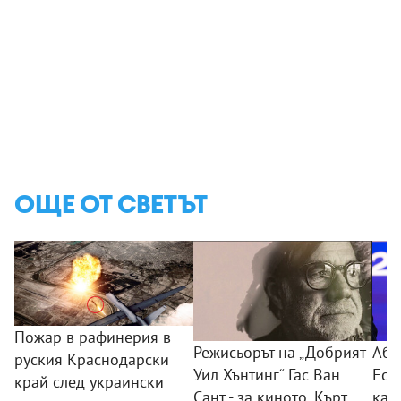
ОЩЕ ОТ СВЕТЪТ
Пожар в рафинерия в
Режисьорът на „Добрият
Абе
руския Краснодарски
Уил Хънтинг“ Гас Ван
Есп
край след украински
Сант - за киното, Кърт
кат