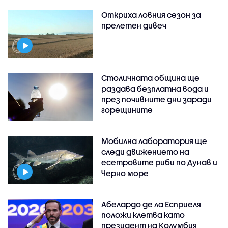
Откриха ловния сезон за
прелетен дивеч
Столичната община ще
раздава безплатна вода и
през почивните дни заради
горещините
Мобилна лаборатория ще
следи движението на
есетровите риби по Дунав и
Черно море
Абелардо де ла Есприеля
положи клетва като
президент на Колумбия