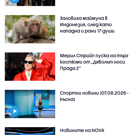
Заловиха маймуна в
Индонезия, след като
нападна и рани 17 души
Мерил Стрийп пуска на търг
костюми от „Дяволът носи
Прада 2“
Спортни новини (07.08.2026 -
късна)
Новините на NOVA