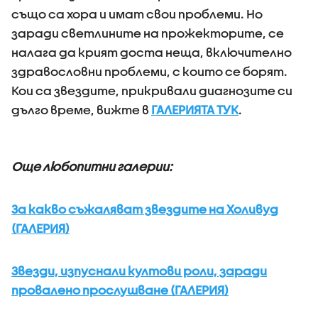
също са хора и имат свои проблеми. Но
заради светлините на прожекторите, се
налага да крият доста неща, включително
здравословни проблеми, с които се борят.
Кои са звездите, прикривали диагнозите си
дълго време, вижте в
ГАЛЕРИЯТА ТУК
.
Още любопитни галерии:
За какво съжаляват звездите на Холивуд
(ГАЛЕРИЯ)
Звезди, изпуснали култови роли, заради
провалено прослушване (ГАЛЕРИЯ)