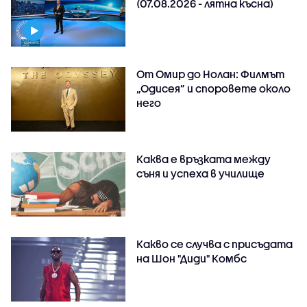
(07.08.2026 - лятна късна)
От Омир до Нолан: Филмът
„Одисея” и споровете около
него
Каква е връзката между
съня и успеха в училище
Какво се случва с присъдата
на Шон "Диди" Комбс