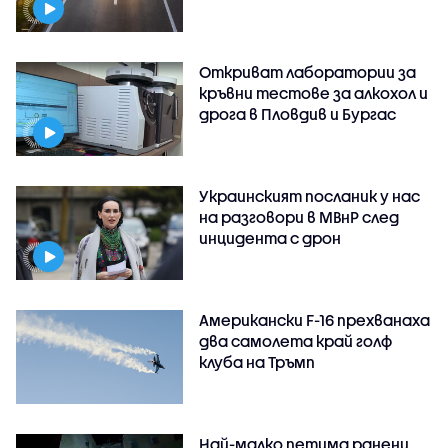
Откриват лаборатории за
кръвни тестове за алкохол и
дрога в Пловдив и Бургас
Украинският посланик у нас
на разговори в МВнР след
инцидента с дрон
Американски F-16 прехванаха
два самолета край голф
клуба на Тръмп
Най-малко петима ранени