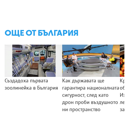
ОЩЕ ОТ БЪЛГАРИЯ
Създадоха първата
Как държавата ще
Кра
зоолинейка в България
гарантира националната
обо
сигурност, след като
Изп
дрон проби въздушното
лев
ни пространство
зад