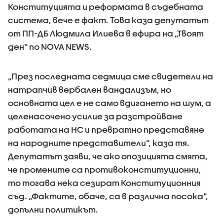
Конституцията и реформата в съдебната
система, вече е факт. Това каза депутатът
от ПП-ДБ Людмила Илиева в ефира на „Твоят
ден“ по NOVA NEWS.
„През последната седмица сме свидетели на
натрапчив вербален вандализъм, но
основната цел е не само вдигането на шум, а
целенасочено усилие за разстройване
работата на НС и превратно представяне
на народните представители“, каза тя.
Депутатът заяви, че ако опозицията смята,
че промените са противоконституционни,
то тогава нека сезират Конституционния
съд. „Фактите, обаче, са в различна посока“,
допълни политикът.