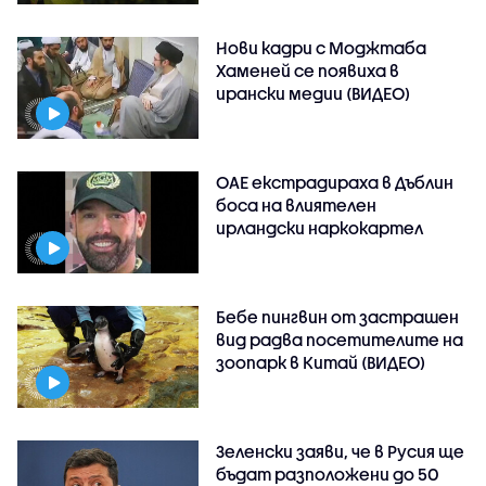
Нови кадри с Моджтаба
Хаменей се появиха в
ирански медии (ВИДЕО)
ОАЕ екстрадираха в Дъблин
боса на влиятелен
ирландски наркокартел
Бебе пингвин от застрашен
вид радва посетителите на
зоопарк в Китай (ВИДЕО)
Зеленски заяви, че в Русия ще
бъдат разположени до 50