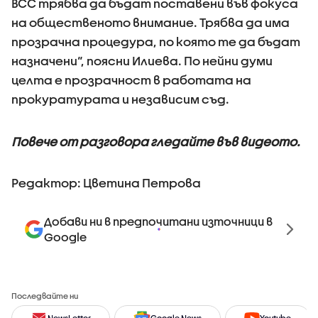
ВСС трябва да бъдат поставени във фокуса
на общественото внимание. Трябва да има
прозрачна процедура, по която те да бъдат
назначени“, поясни Илиева. По нейни думи
целта е прозрачност в работата на
прокуратурата и независим съд.
Повече от разговора гледайте във видеото.
Редактор: Цветина Петрова
Добави ни в предпочитани източници в
Google
Последвайте ни
NewsLetter
Google News
Youtube