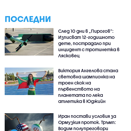
ПОСЛЕДНИ
След 10 дни в „Пирогов“:
Изписват 12-годишното
дете, пострадало при
инцидент с тротинетка в
Лясковец
Виктория Ангелова стана
световна шампионка на
троен скок на
първенството на
планетата по лека
атлетика в Юджийн
Иран постави условия за
Ормузкия проток. Тръмп:
Водим полупреговори