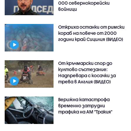
000 севернокорейски
войници
Откриха останки от римски
кораб на повече от 2000
години край Сицилия (ВИДЕО)
От кръчмарски спор до
култово състезание:
Надпревара с косачки за
трева в Англия (ВИДЕО)
Верижна катастрофа
временно затрудни
трафика на АМ "Тракия"