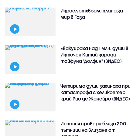
Израел отхвърли плана за
мир в Газа
Евакуираха над 1 млн. души в
Източен Китай заради
тайфуна "Долфин" (ВИДЕО)
Четирима души загинаха при
катастрофа с хеликоптер
край Рио де Жанейро (ВИДЕО)
Испания провери близо 200
пътници на влизане от