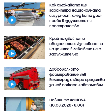
Как държавата ще
гарантира националната
сигурност, след като дрон
проби въздушното ни
пространство
Край на двойното
обозначение: Изписването
на цените в лева вече не е
задължително
Доброволното
формирование във
Велинград събира средства
за нов пожарен автомобил
Новините на NOVA
(10.08.2026 - 8.00)