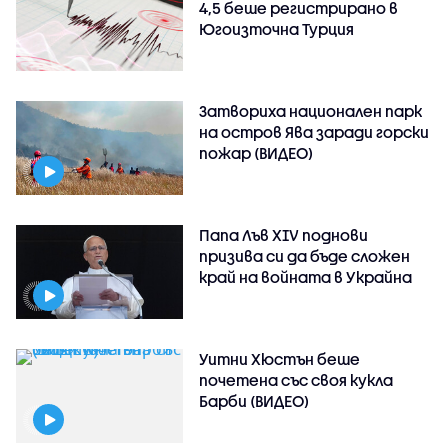
4,5 беше регистрирано в
Югоизточна Турция
Затвориха национален парк
на остров Ява заради горски
пожар (ВИДЕО)
Папа Лъв XIV поднови
призива си да бъде сложен
край на войната в Украйна
Уитни Хюстън беше
почетена със своя кукла
Барби (ВИДЕО)