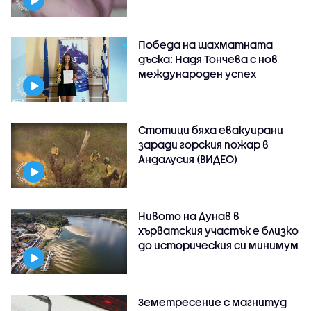
Победа на шахматната
дъска: Надя Тончева с нов
международен успех
Стотици бяха евакуирани
заради горския пожар в
Андалусия (ВИДЕО)
Нивото на Дунав в
хърватския участък е близко
до историческия си минимум
Земетресение с магнитуд