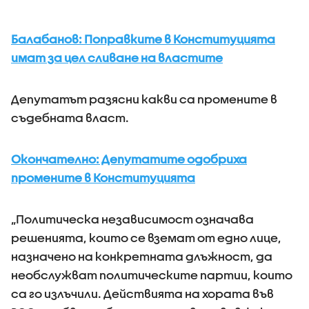
Балабанов: Поправките в Конституцията
имат за цел сливане на властите
Депутатът разясни какви са промените в
съдебната власт.
Окончателно: Депутатите одобриха
промените в Конституцията
„Политическа независимост означава
решенията, които се вземат от едно лице,
назначено на конкретната длъжност, да
необслужват политическите партии, които
са го излъчили. Действията на хората във