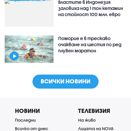
Властите в Индонезия
заловиха над 1 тон кетамин
на стойност 100 млн. евро
Поморие е в трескаво
очакване на шестия по ред
плувен маратон
ВСИЧКИ НОВИНИ
НОВИНИ
ТЕЛЕВИЗИЯ
Последни
На живо
Всичко от днес
Лицата на NOVA