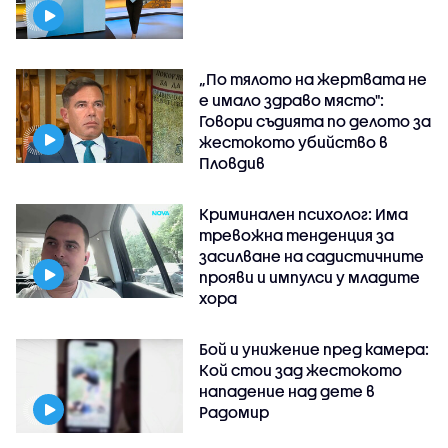
„По тялото на жертвата не
е имало здраво място":
Говори съдията по делото за
жестокото убийство в
Пловдив
Криминален психолог: Има
тревожна тенденция за
засилване на садистичните
прояви и импулси у младите
хора
Бой и унижение пред камера:
Кой стои зад жестокото
нападение над дете в
Радомир