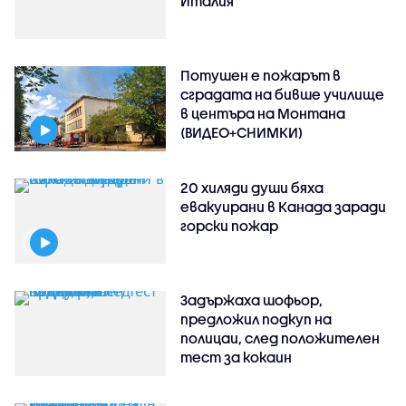
Италия
Потушен е пожарът в
сградата на бивше училище
в центъра на Монтана
(ВИДЕО+СНИМКИ)
20 хиляди души бяха
евакуирани в Канада заради
горски пожар
Задържаха шофьор,
предложил подкуп на
полицаи, след положителен
тест за кокаин