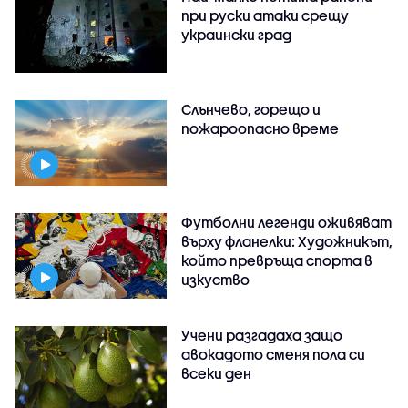
при руски атаки срещу
украински град
Слънчево, горещо и
пожароопасно време
Футболни легенди оживяват
върху фланелки: Художникът,
който превръща спорта в
изкуство
Учени разгадаха защо
авокадото сменя пола си
всеки ден