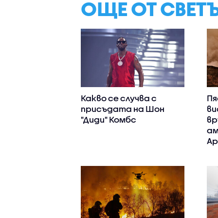
ОЩЕ ОТ СВЕТ
Какво се случва с
Пя
присъдата на Шон
ви
"Диди" Комбс
вр
ам
Ар