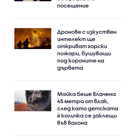
посещение
Дронове с изкуствен
интелект ще
откриват горски
пожари, бушуващи
под короните на
дървета
Майка беше влачена
45 метра от влак,
след като детската
ѝ количка се заклещи
във вагона