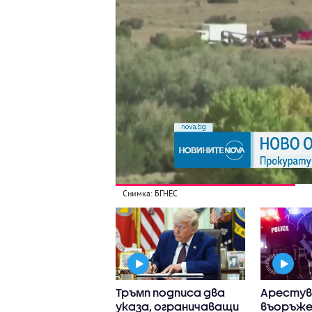
Снимка: БГНЕС
а загинали и
Тръмп подписа два
Арестув
рима ранени при
указа, ограничаващи
въоръже