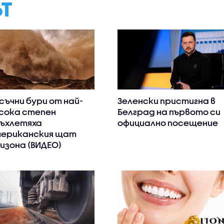
ЪТ
съчни бури от най-
Зеленски пристигна в
сока степен
Белград на първото си
ъхлетяха
официално посещение
ериканския щат
изона (ВИДЕО)