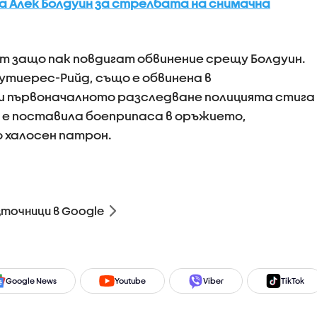
а Алек Болдуин за стрелбата на снимачна
т защо пак повдигат обвинение срещу Болдуин.
утиерес-Рийд, също е обвинена в
и първоначалното разследване полицията стига
я е поставила боеприпаса в оръжието,
о халосен патрон.
зточници в Google
Google News
Youtube
Viber
TikTok