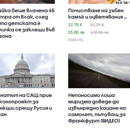
йка беше влачена 45
Почистване на зъбен
тра от влак, след
камък и оцветявания с
то детската ѝ
ул..
12.78 €
61.36 €
личка се заклещи във
25.00 лв
120.00 лв
гона
Grabo.bg
натът на САЩ прие
Непоносимо лоша
конопроект за
миризма доведе до
нкции срещу Русия и
извънредно кацане на
ан
самолет, пътуващ за
Франкфурт (ВИДЕО)