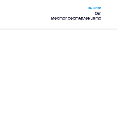
НА ЖИВО
От
местопрестъплението
– сериал, сезон 2