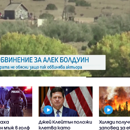
аха
Джей Клейтън положи
Хиляди получ
н мъж в голф
клетва като
заповед за 