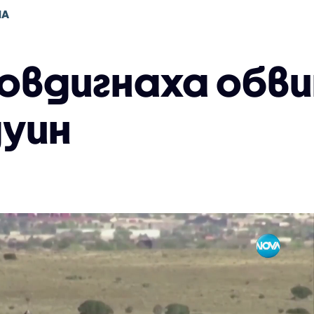
НА
овдигнаха обви
дуин