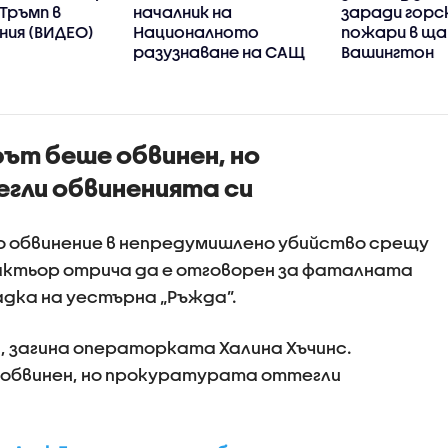
 Тръмп в
началник на
заради горс
ния (ВИДЕО)
Националното
пожари в щ
разузнаване на САЩ
Вашингтон
ът беше обвинен, но
гли обвиненията си
о обвинение в непредумишлено убийство срещу
актьор отрича да е отговорен за фаталната
дка на уестърна „Ръжда”.
ки, загина операторката Халина Хъчинс.
обвинен, но прокуратурата оттегли