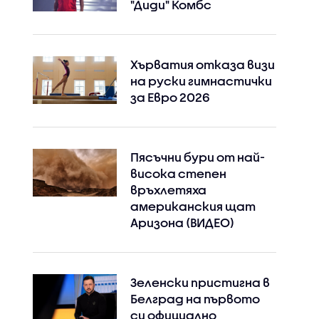
"Диди" Комбс
Хърватия отказа визи
на руски гимнастички
за Евро 2026
Пясъчни бури от най-
висока степен
връхлетяха
американския щат
Аризона (ВИДЕО)
Зеленски пристигна в
Белград на първото
си официално