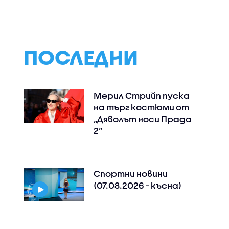
ки
причини щети и
заради рекорд
ата
остави хиляди без
топене на ледо
ток (ВИДЕО)
ПОСЛЕДНИ
Мерил Стрийп пуска
на търг костюми от
„Дяволът носи Прада
2“
Спортни новини
(07.08.2026 - късна)