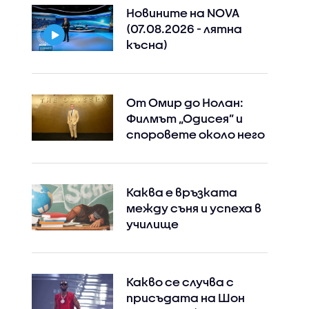
Новините на NOVA
(07.08.2026 - лятна
късна)
От Омир до Нолан:
Филмът „Одисея” и
споровете около него
Каква е връзката
между съня и успеха в
училище
Instagram
Facebook
Какво се случва с
присъдата на Шон