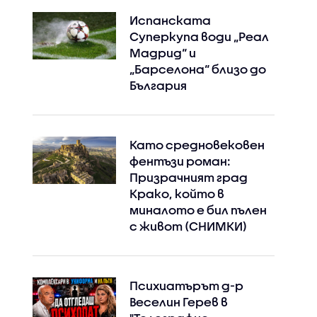
Испанската
Суперкупа води „Реал
Мадрид“ и
„Барселона“ близо до
България
Като средновековен
фентъзи роман:
Призрачният град
Крако, който в
миналото е бил пълен
с живот (СНИМКИ)
Психиатърът д-р
Веселин Герев в