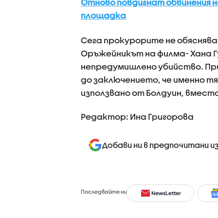
Отново повдигнат обвинения н
площадка
Сега прокурорите не обяснява
Оръжейникът на филма- Хана Г
непредумишлено убийство. Пр
до заключението, че именно т
използвано от Болдуин, вмест
Редактор: Ина Григорова
Добави ни в предпочитани и
Последвайте ни
NewsLetter