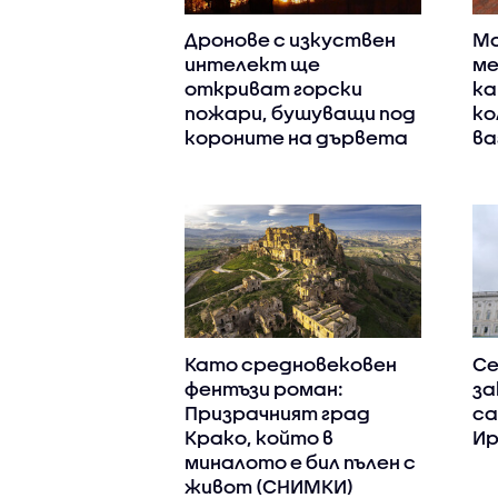
Дронове с изкуствен
Ма
интелект ще
ме
откриват горски
ка
пожари, бушуващи под
ко
короните на дървета
ва
Като средновековен
Се
фентъзи роман:
за
Призрачният град
са
Крако, който в
Ир
миналото е бил пълен с
живот (СНИМКИ)