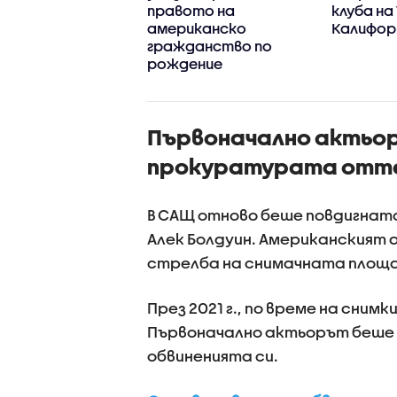
лба в Сиатъл
правото на
клуба на
американско
Калифор
гражданство по
рождение
Първоначално актьор
прокуратурата отте
В САЩ отново беше повдигнат
Алек Болдуин. Американският 
стрелба на снимачната площа
През 2021 г., по време на сним
Първоначално актьорът беше 
обвиненията си.