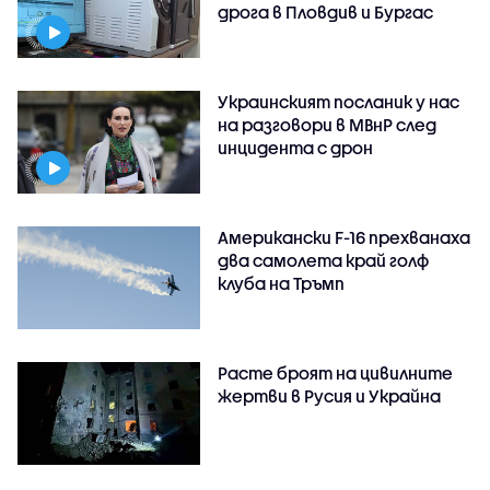
дрога в Пловдив и Бургас
Украинският посланик у нас
на разговори в МВнР след
инцидента с дрон
Американски F-16 прехванаха
два самолета край голф
клуба на Тръмп
Расте броят на цивилните
жертви в Русия и Украйна