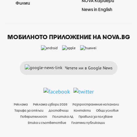
NOVA Кариери
Филми
News in English
МОБИЛНОТО ПРИЛОЖЕНИЕ НА NOVA.BG
Четете ни в Google News
Реклама
Реклама избори 2026
Разпространение на канали
Тарифа за откъси
Доставчици
Контакти
Общи условия
Поверителност
Политика ЛД
Правила за ползване
Етика и съответствие
Платени публикации