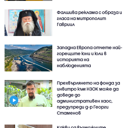
Фалшива реклама с образа и
гласа на митрополит
Гавриил
Западна Европа отчете най-
горещите юни и юли в
историята на
наблюденията
Прехвърлянето на фонда за
инвитро към НЗОК може да
доведе до
административен хаос,
предупреди д-р Георги
Стаменов
Какви са възможните