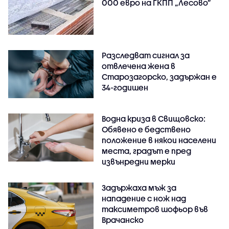
000 евро на ГКПП „Лесово”
Разследват сигнал за
отвлечена жена в
Старозагорско, задържан е
34-годишен
Водна криза в Свищовско:
Обявено е бедствено
положение в някои населени
места, градът е пред
извънредни мерки
Задържаха мъж за
нападение с нож над
таксиметров шофьор във
Врачанско