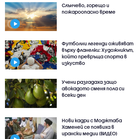
Слънчево, горещо и
пожароопасно време
Футболни легенди оживяват
върху фланелки: Художникът,
който превръща спорта в
изкуство
Учени разгадаха защо
авокадото сменя пола си
всеки ден
Нови кадри с Моджтаба
Хаменей се появиха в
ирански медии (ВИДЕО)