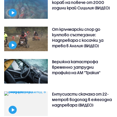
кораб на повече от 2000
години край Сицилия (ВИДЕО)
От кръчмарски спор до
култово състезание:
Надпревара с косачки за
трева в Англия (ВИДЕО)
Верижна катастрофа
временно затрудни
трафика на АМ "Тракия"
Ентусиасти скачаха от 22-
метров водопад в ежегодна
надпревара (ВИДЕО)