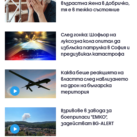
възрастна жена в Добричко,
тя е в тежко състояние
След гонка: Шофьор на
луксозна кола опитал да
изблъска патрулка в София и
предизвикал катастрофа
Каква беше реакцията на
властта след навлизането
на дрон на българска
територия
Взривове в завода за
боеприпаси "ЕМКО",
задействат BG-ALERT