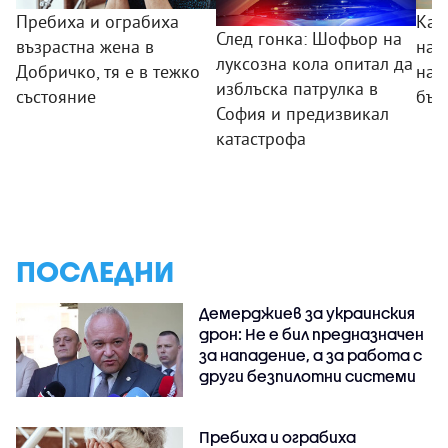
Пребиха и ограбиха
Как
След гонка: Шофьор на
възрастна жена в
на 
луксозна кола опитал да
Добричко, тя е в тежко
нав
изблъска патрулка в
състояние
бъл
София и предизвикал
катастрофа
ПОСЛЕДНИ
Демерджиев за украинския
дрон: Не е бил предназначен
за нападение, а за работа с
други безпилотни системи
Пребиха и ограбиха