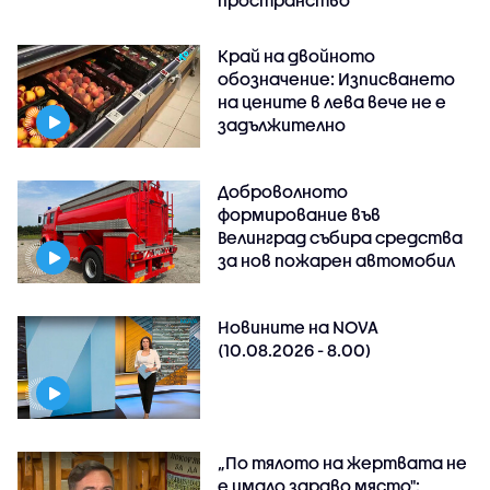
пространство
Край на двойното
обозначение: Изписването
на цените в лева вече не е
задължително
Доброволното
формирование във
Велинград събира средства
за нов пожарен автомобил
Новините на NOVA
(10.08.2026 - 8.00)
„По тялото на жертвата не
е имало здраво място":