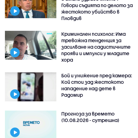
Говори съдията по делото за
жестокото убийство в
Пловдив
Криминален психолог: Има
тревожна тенденция за
засилване на садистичните
прояви и импулси у младите
хора
Бой и унижение пред камера:
Кой стои зад жестокото
нападение над дете в
Радомир
Прогноза за времето
(10.08.2026 - сутрешна)