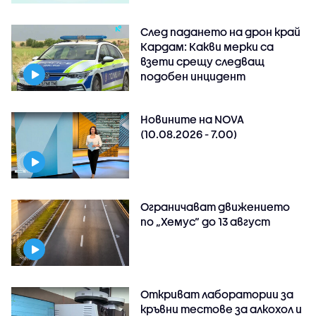
След падането на дрон край
Кардам: Какви мерки са
взети срещу следващ
подобен инцидент
Новините на NOVA
(10.08.2026 - 7.00)
Ограничават движението
по „Хемус“ до 13 август
Откриват лаборатории за
кръвни тестове за алкохол и