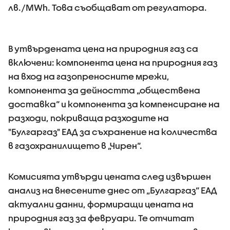
лв./MWh. Това съобщават от регулатора.
В утвърдената цена на природния газ са
включени: компонента цена на природния газ
на вход на газопреносните мрежи,
компонента за дейността „обществена
доставка“ и компонента за компенсиране на
разходи, покриваща разходите на
"Булгаргаз" ЕАД за съхранение на количества
в газохранилището в „Чирен“.
Комисията утвърди цената след извършен
анализ на внесените днес от „Булгаргаз“ ЕАД
актуални данни, формиращи цената на
природния газ за февруари. Те отчитат