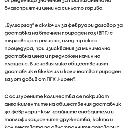
определящо значение за постигането на
благоприятни цени на синьото гориво.
„Булгаргаз“ е сключил за февруари договор за
доставка на втечнен природен газ (ВПГ) с
търговец от региона, след тръжна
процедура, при изисквания за минимална
доставна цена и предложен начин на
плащане. В ценовия микс общественият
доставчик е включил и количества природен
газ от добив от ПГХ „Чирен“.
С осигурените количества се покриват
ангажиментите на обществения доставчик
за февруари - към крайните снабдители и
топлофикационните дружества, както и
количествата по двустранните договори с