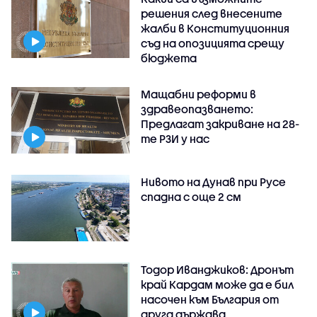
решения след внесените
жалби в Конституционния
съд на опозицията срещу
бюджета
Мащабни реформи в
здравеопазването:
Предлагат закриване на 28-
те РЗИ у нас
Нивото на Дунав при Русе
спадна с още 2 см
Тодор Иванджиков: Дронът
край Кардам може да е бил
насочен към България от
друга държава