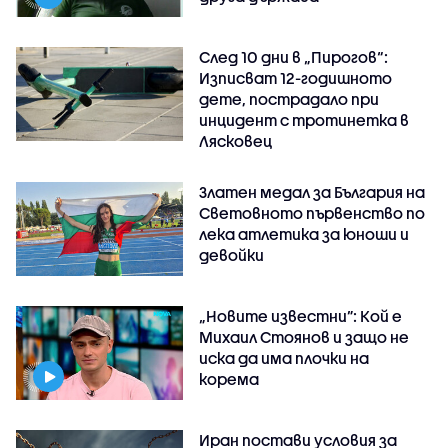
След 10 дни в „Пирогов“:
Изписват 12-годишното
дете, пострадало при
инцидент с тротинетка в
Лясковец
Златен медал за България на
Световното първенство по
лека атлетика за юноши и
девойки
„Новите известни”: Кой е
Михаил Стоянов и защо не
иска да има плочки на
корема
Иран постави условия за