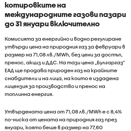
котировките на
международните газови пазари
до 31 януари включително
Комисията за енергийно и водно регулиране
утвърди цена на природния газ за февруари в
размер на 71,08 лв./MWh, без цени за достъп,
пренос, акциз и ДДС. На тази цена „Булгаргаз“
ЕАД ще продава природен газ на крайните
снабдители и на лица, на които е издадена
лицензия за производство и пренос на
топлинна енергия.
Утвърдената цена от 71,08 лв./MWh е с 8,4%
по-ниска от цената на природния газ през
януари, която беше в размер на 77,60