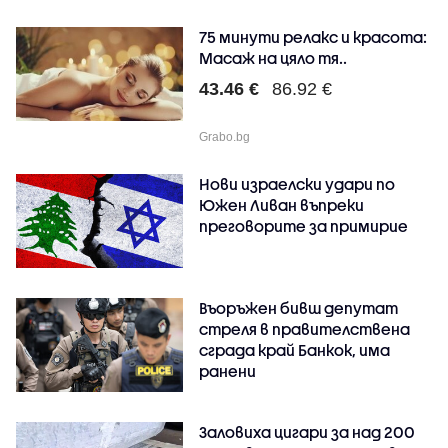
75 минути релакс и красота:
Масаж на цяло тя..
43.46 €
86.92 €
Grabo.bg
Нови израелски удари по
Южен Ливан въпреки
преговорите за примирие
Въоръжен бивш депутат
стреля в правителствена
сграда край Банкок, има
ранени
Заловиха цигари за над 200