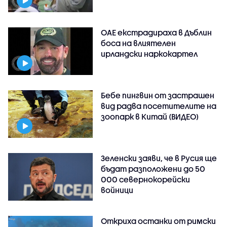
ОАЕ екстрадираха в Дъблин
боса на влиятелен
ирландски наркокартел
Бебе пингвин от застрашен
вид радва посетителите на
зоопарк в Китай (ВИДЕО)
Зеленски заяви, че в Русия ще
бъдат разположени до 50
000 севернокорейски
войници
Откриха останки от римски