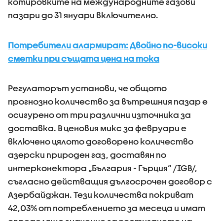
котировките на международните газови
пазари до 31 януари включително.
Потребители алармират: Двойно по-високи
сметки при същата цена на тока
Регулаторът установи, че общото
прогнозно количество за вътрешния пазар е
осигурено от три различни източника за
доставка. В ценовия микс за февруари е
включено цялото договорено количество
азерски природен газ, доставян по
интерконектора „България - Гърция“ /IGB/,
съгласно действащия дългосрочен договор с
Азербайджан. Тези количества покриват
42,03% от потреблението за месеца и имат