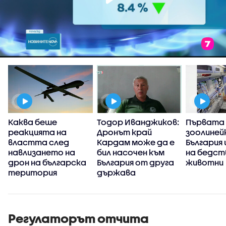
Каква беше
Тодор Иванджиков:
Първата
реакцията на
Дронът край
зоолиней
властта след
Кардам може да е
България
навлизането на
бил насочен към
на бедс
дрон на българска
България от друга
животни
територия
държава
Регулаторът отчита