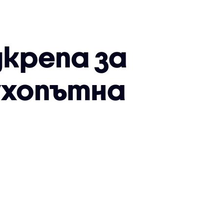
дкрепа за
сухопътна