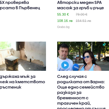
БХ проверява
Авторски меден SPA
рсата в Първенец
масаж за гръб и ръце
55.30 €
79.00 €
108.16 лв
154.51 лв
Grabo.bg
държаха мъж за
След случая с
леж на кметството
родилката от Варна:
Тръстеник
Още едно семейство
разказа за
бременност с
трагичен край,
проследена от същия