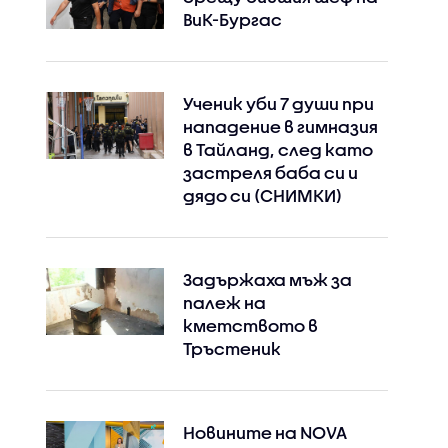
ВиК-Бургас
Ученик уби 7 души при
нападение в гимназия
в Тайланд, след като
застреля баба си и
дядо си (СНИМКИ)
Задържаха мъж за
палеж на
кметството в
Тръстеник
Новините на NOVA