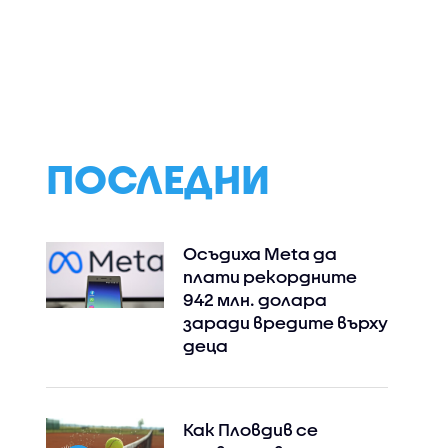
ПОСЛЕДНИ
Осъдиха Meta да
плати рекордните
942 млн. долара
заради вредите върху
деца
Как Пловдив се