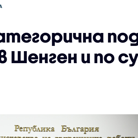
А
Категорична по
в Шенген и по 