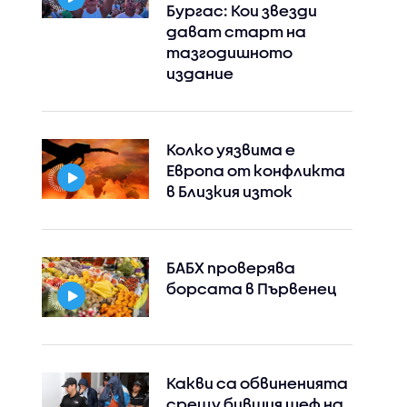
Бургас: Кои звезди
дават старт на
тазгодишното
издание
Колко уязвима е
Европа от конфликта
в Близкия изток
БАБХ проверява
борсата в Първенец
Какви са обвиненията
срещу бившия шеф на