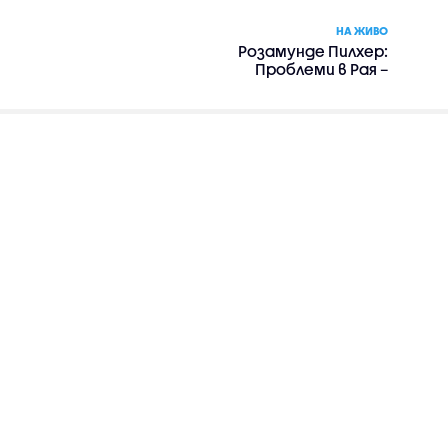
НА ЖИВО
Розамунде Пилхер:
Проблеми в Рая –
романтика, драма