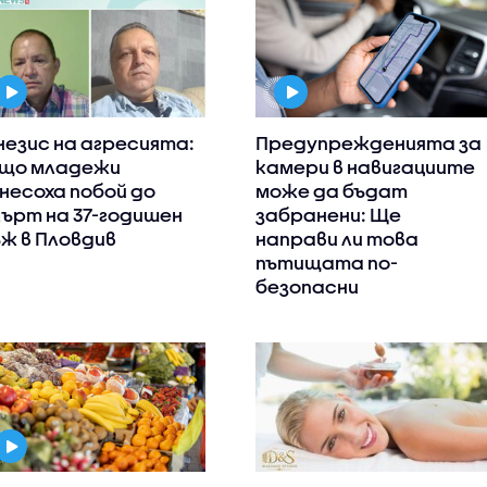
незис на агресията:
Предупрежденията за
що младежи
камери в навигациите
несоха побой до
може да бъдат
ърт на 37-годишен
забранени: Ще
ж в Пловдив
направи ли това
пътищата по-
безопасни