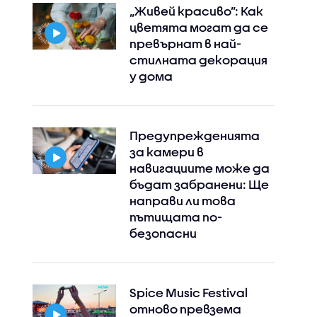
„Живей красиво”: Как
цветята могат да се
превърнат в най-
стилната декорация
у дома
Предупрежденията
за камери в
навигациите може да
бъдат забранени: Ще
направи ли това
пътищата по-
безопасни
Spice Music Festival
отново превзема