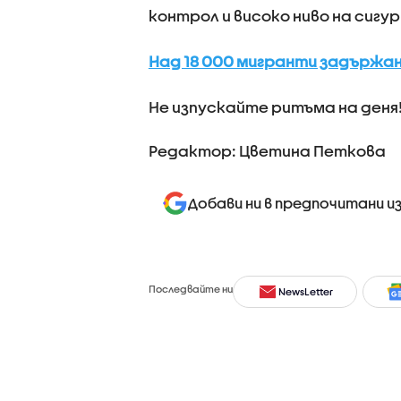
контрол и високо ниво на сигур
Над 18 000 мигранти задържан
Не изпускайте ритъма на деня
Редактор: Цветина Петкова
Добави ни в предпочитани и
Последвайте ни
NewsLetter