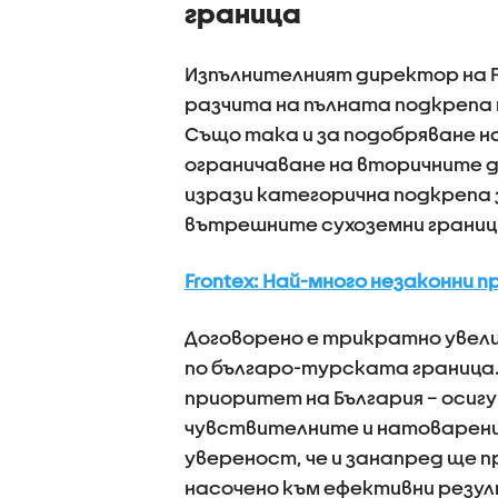
граница
Изпълнителният директор на Fr
разчита на пълната подкрепа н
Също така и за подобряване н
ограничаване на вторичните д
изрази категорична подкрепа
вътрешните сухоземни граници
Frontex: Най-много незаконни п
Договорено е трикратно увели
по българо-турската граница. 
приоритет на България – осигу
чувствителните и натоварени 
увереност, че и занапред ще
насочено към ефективни резул