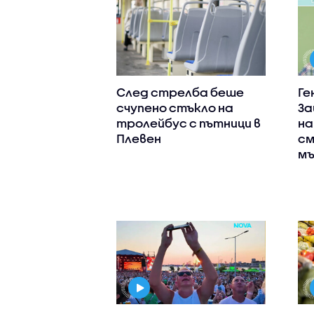
След стрелба беше
Ге
счупено стъкло на
За
тролейбус с пътници в
на
Плевен
см
мъ