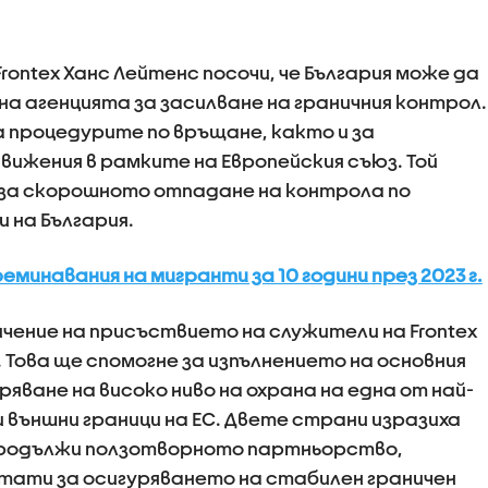
ontex Ханс Лейтенс посочи, че България може да
а агенцията за засилване на граничния контрол.
а процедурите по връщане, както и за
вижения в рамките на Европейския съюз. Той
 за скорошното отпадане на контрола по
 на България.
реминавания на мигранти за 10 години през 2023 г.
чение на присъствието на служители на Frontex
Това ще спомогне за изпълнението на основния
ряване на високо ниво на охрана на една от най-
външни граници на ЕС. Двете страни изразиха
 продължи ползотворното партньорство,
тати за осигуряването на стабилен граничен