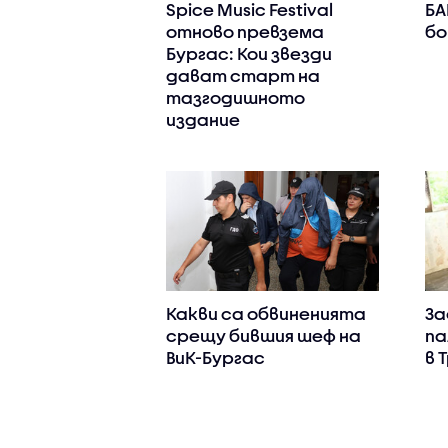
Spice Music Festival
БА
отново превзема
бо
Бургас: Кои звезди
дават старт на
тазгодишното
издание
Какви са обвиненията
За
срещу бившия шеф на
па
ВиК-Бургас
в 