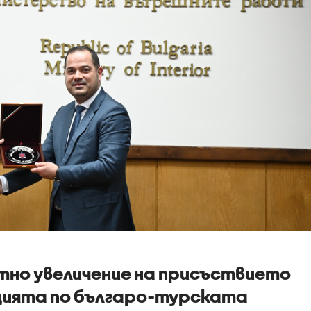
тно увеличение на присъствието
нцията по българо-турската