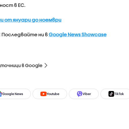
ност в ЕС.
и от януари до ноември
! Последвайте ни в
Google News Showcase
зточници в Google
Google News
Youtube
Viber
TikTok