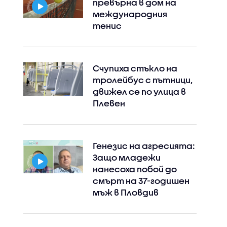
превърна в дом на
международния
тенис
Счупиха стъкло на
тролейбус с пътници,
движел се по улица в
Плевен
Генезис на агресията:
Защо младежи
Instagram
Facebook
нанесоха побой до
смърт на 37-годишен
мъж в Пловдив