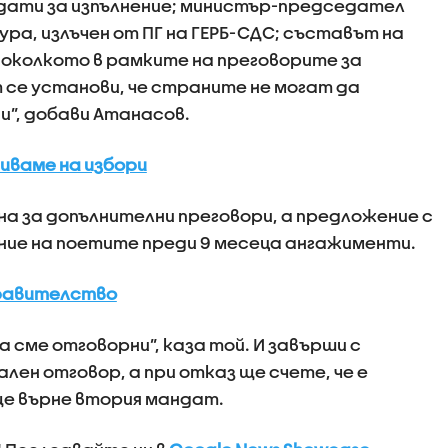
 дати за изпълнение; министър-председател
ра, излъчен от ПГ на ГЕРБ-СДС; съставът на
околкото в рамките на преговорите за
 се установи, че страните не могат да
и”, добави Атанасов.
отиваме на избори
кана за допълнителни преговори, а предложение с
ение на поетите преди 9 месеца ангажименти.
правителство
а сме отговорни”, каза той. И завърши с
ален отговор, а при отказ ще счете, че е
ще върне втория мандат.