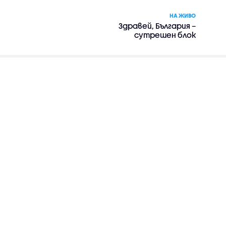
НА ЖИВО
Здравей, България –
сутрешен блок