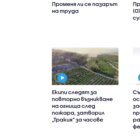
Променя ли се пазарът
Пр
на труда
(0
су
Екипи следят за
Съ
повторно възникване
ос
на огнища след
за
пожара, затворил
пр
„Тракия“ за часове
ра
фе