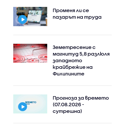
Променя ли се
пазарът на труда
Земетресение с
магнитуд 5,8 разлюля
западното
Instagram
Facebook
крайбрежие на
Филипините
Прогноза за времето
(07.08.2026 -
сутрешна)