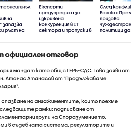
интернешънъл
Експерти
След конфли
предупредиха за
Банско: Пре
сивна
изкривена
призова
“ запазва
конкуренция в IT
чуждестра
си ръст на
сектора и пропуски в
политици да
 през
киберсигурността
прибързват 
100 дни
на държавата
оценките за
ние
ат официален отговор
ория мандат като общ с ГЕРБ-СДС. Това заяви от
н. Атанас Атанасов от "Продължаваме
гария".
ри спазване на ангажиментите, които поехме
 следващите рамки: подписване от
ламентарни групи на Споразумението,
ми в съдебната система, регулаторите и