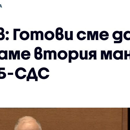
А
: Готови сме д
аме втория ма
РБ-СДС