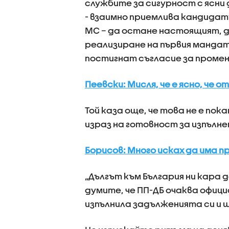
службите за сигурност с ясни
- взаимно приемлива кандидату
МС – да остане настоящият, д
реализиране на първия мандат
постигнат съгласие за промен
Пеевски: Мисля, че е ясно, че 
Той каза още, че това не е по
израз на готовност за изпълн
Борисов: Много исках да има 
„Дългът към България ни кара д
думите, че ПП-ДБ очаква офици
изпълнила задълженията си и 