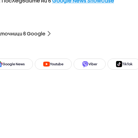
! Последвайте ни в
Google News Showcase
зточници в Google
Google News
Youtube
Viber
TikTok