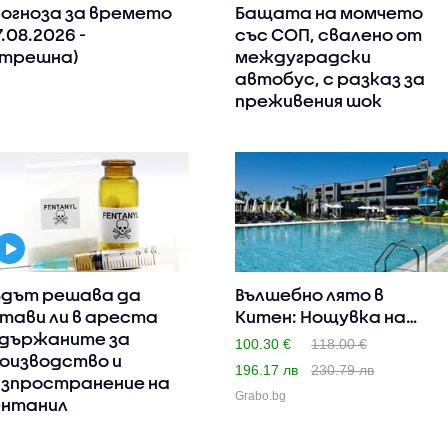
огноза за времето
Бащата на момчето
7.08.2026 -
със СОП, свалено от
трешна)
междуградски
автобус, с разказ за
преживения шок
дът решава да
Вълшебно лято в
тави ли в ареста
Китен: Нощувка на
държаните за
база All I..
100.30 €
118.00 €
оизводство и
196.17 лв
230.79 лв
зпространение на
Grabo.bg
нтанил