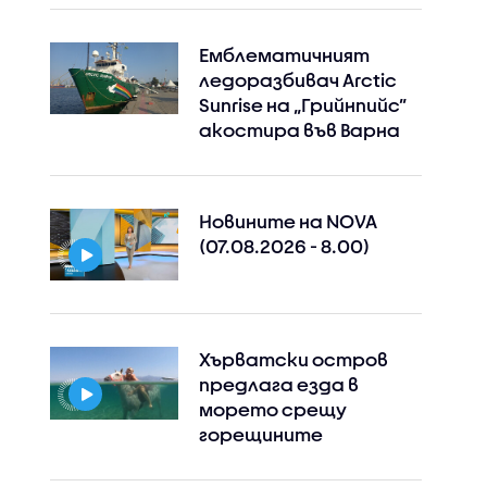
Емблематичният
ледоразбивач Arctic
Sunrise на „Грийнпийс”
акостира във Варна
Новините на NOVA
(07.08.2026 - 8.00)
Хърватски остров
предлага езда в
морето срещу
горещините