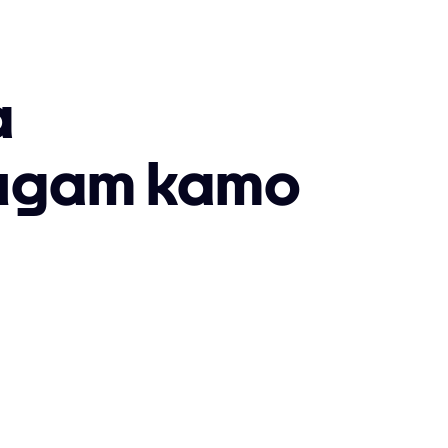
а
ндат като