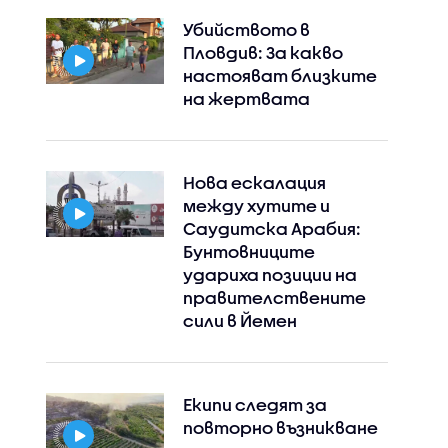
Убийството в
Пловдив: За какво
настояват близките
на жертвата
Нова ескалация
между хутите и
Саудитска Арабия:
Бунтовниците
удариха позиции на
правителствените
сили в Йемен
Екипи следят за
повторно възникване