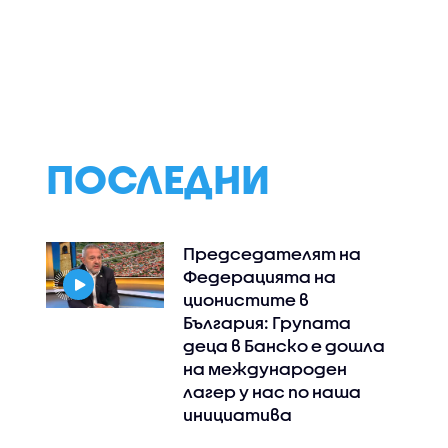
кта в
Кои ще бъдат
Румен Радев по
миерът
решаващите
бъдещия
фактори в
високотехнолог
нните
президентската
парк в Добросла
 не
надпревара
с
 България
ПОСЛЕДНИ
Председателят на
Федерацията на
ционистите в
България: Групата
деца в Банско е дошла
на международен
лагер у нас по наша
инициатива