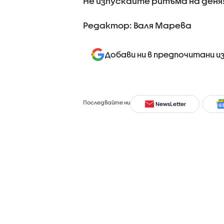
Не изпускайте ритъма на деня
Редактор: Валя Марева
Добави ни в предпочитани и
Последвайте ни
NewsLetter