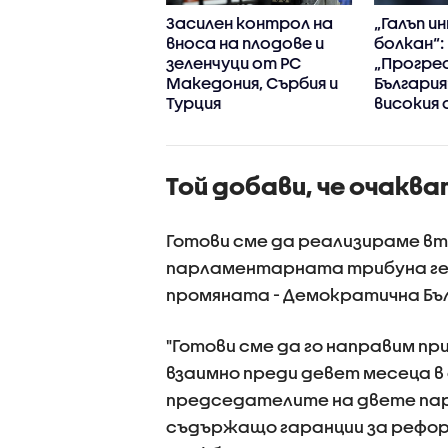
домашният
Засилен контрол на
„Галъп 
т Нео ще помага
вноса на плодове и
болкан“:
но българско
зеленчуци от РС
„Прогре
ейство
Македония, Сърбия и
България
Турция
високия 
доверие
първите 
управле
Той добави, че очакв
Готови сме да реализираме вт
парламентарната трибуна ге
промяната - Демократична Бъл
"Готови сме да го направим п
взаимно преди девет месеца в
председателите на двете пар
съдържащо гаранции за рефор