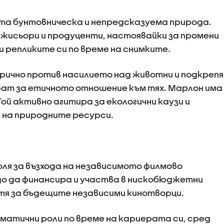
та бунтовническа и непредсказуема природа.
режисьори и продуценти, настоявайки за промени
и репликите си по време на снимките.
рично против насилието над животни и подкрепя
ват за етичното отношение към тях. Марлон има
ой активно агитира за екологични каузи и
 на природните ресурси.
ля за възхода на независимото филмово
до да финансира и участва в нискобюджетни
тя за бъдещите независими кинотворци.
матични роли по време на кариерата си, сред