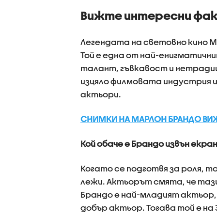
Вижте интересни фак
Легендата на световно кино М
Той е една от най-енигматични
талант, гъвкавост и нетради
изцяло филмовата индустрия и
актьори.
СНИМКИ НА МАРЛОН БРАНДО ВИЖ
Кой обаче е Брандо извън екра
Когато се подготвя за роля, т
лежи. Актьорът смята, че таз
Брандо е най-младият актьор,
добър актьор. Тогава той е на 