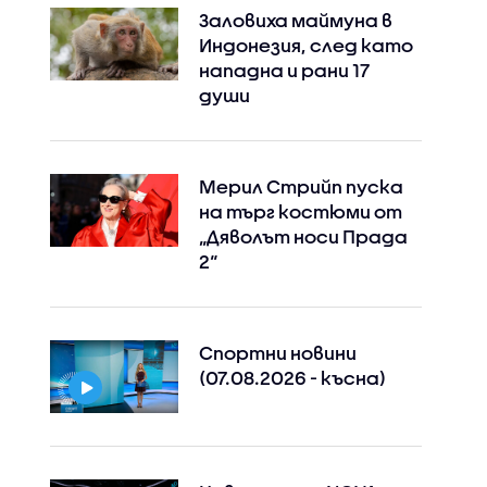
Заловиха маймуна в
Индонезия, след като
нападна и рани 17
души
Мерил Стрийп пуска
на търг костюми от
„Дяволът носи Прада
2“
Спортни новини
(07.08.2026 - късна)