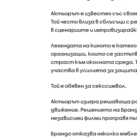
Актьорът е известен със своя
Той често влиза в сблъсъци с 
в сценариите и импровизирайк
Легендата на киното е катего
организации, които се застъп
страст към околната среда. Т
участва в усилията за защита
Той е обявен за секссимвол.
Актьорът изигра решаваща ро
движение. Решението на Бран
независими филми проправя пъ
Брандо отказва няколко ембле