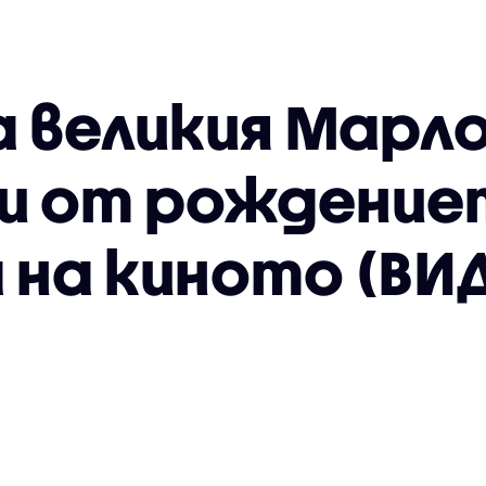
а великия Марло
ни от рождение
 на киното (В