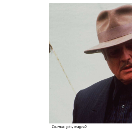
Снимки: gettyimages/X