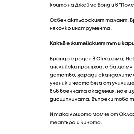
които на Джеймс Бонд и в "Поле
Освен актьорският талант, Бр
няколко инструмента.
Какъв е житейският път и кар
Брандо е роден в Оклахома, Не
английски произход, а баща м
детство, заради скандалите и
ученик и често бяга от училищ
във военната академия, но е 
дисциплината. Въпреки това т
И така лошото момче от Оклах
театъра и киното.