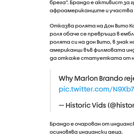
брега“. Брандо е активист за 
афроамериканците и участва 
Отказва ролята на Дон Вито Ко
роля обаче се превръща в ембл
ролята си на дон Вито, в зна
американци във филмовата ин
да откаже статуетката от не
Why Marlon Brando rej
pic.twitter.com/N9Xb
— Historic Vids (@his
Брандо е очарован от индианск
осиновява индиански деца.