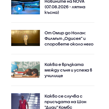
Новините на NOVA
(07.08.2026 - лятна
късна)
От Омир до Нолан:
Филмът „Одисея” и
споровете около него
Каква е връзката
между съня и успеха в
училище
Какво се случва с
присъдата на Шон
"Диди" Комбс