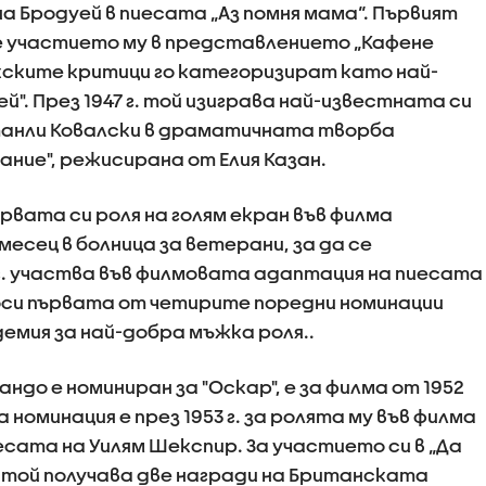
на Бродуей в пиесата „Аз помня мама“. Първият
 е участието му в представлението „Кафене
оркските критици го категоризират като най-
". През 1947 г. той изиграва най-известната си
танли Ковалски в драматичната творба
ание", режисирана от Елия Казан.
ървата си роля на голям екран във филма
месец в болница за ветерани, за да се
 г. участва във филмовата адаптация на пиесата
носи първата от четирите поредни номинации
емия за най-добра мъжка роля..
ндо е номиниран за "Оскар", е за филма от 1952
а номинация е през 1953 г. за ролята му във филма
есата на Уилям Шекспир. За участието си в „Да
“ той получава две награди на Британската