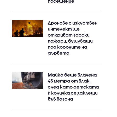
посещение
Дронове с изкуствен
интелект ще
откриват горски
пожари, бушуващи
под короните на
дървета
Майка беше влачена
45 метра от влак,
след като детската
ѝ количка се заклещи
във вагона