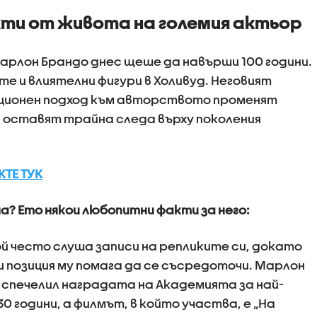
ти от живота на големия актьор
арлон Брандо днес щеше да навърши 100 години.
те и влиятелни фигури в Холивуд. Неговият
ционен подход към авторството променят
 оставят трайна следа върху поколения
ТЕ ТУК
на? Ето някои любопитни факти за него:
ой често слуша записи на репликите си, докато
и позиция му помага да се съсредоточи. Марлон
 спечелил наградата на Академията за най-
30 години, а филмът, в който участва, е „На