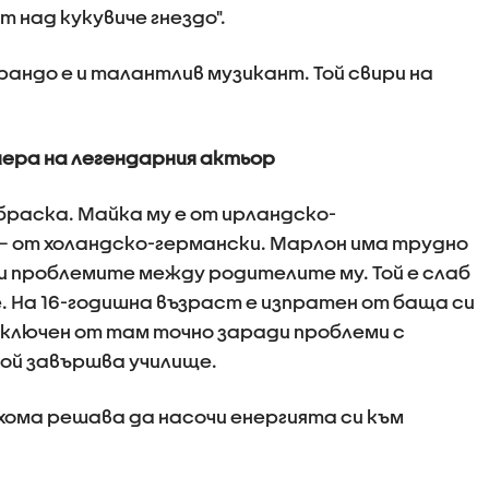
т над кукувиче гнездо".
андо е и талантлив музикант. Той свири на
иера на легендарния актьор
браска. Майка му е от ирландско-
у – от холандско-германски. Марлон има трудно
 проблемите между родителите му. Той е слаб
е. На 16-годишна възраст е изпратен от баща си
изключен от там точно заради проблеми с
ой завършва училище.
ома решава да насочи енергията си към