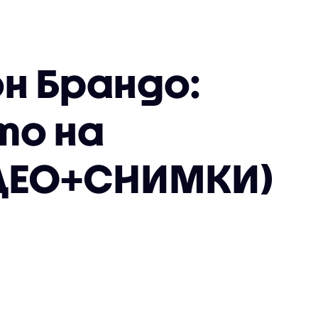
н Брандо:
то на
ИДЕО+СНИМКИ)