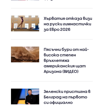
Хърватия отказа визи
на руски гимнастички
за Евро 2026
Пясъчни бури от най-
висока степен
връхлетяха
американския щат
Аризона (ВИДЕО)
Зеленски пристигна в
Белград на първото
си официално