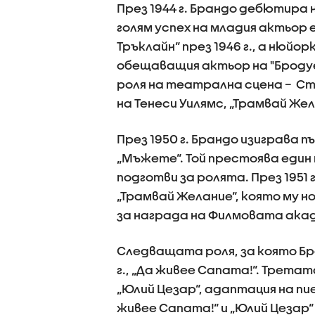
През 1944 г. Брандо дебютира 
голям успех на младия актьор
Тръклайн“ през 1946 г., а нюй
обещаващия актьор на "Бродуей
роля на театрална сцена – С
на Тенеси Уилямс, „Трамвай Жел
През 1950 г. Брандо изиграва п
„Мъжете“. Той престоява един 
подготви за ролята. През 1951
„Трамвай Желание“, която му 
за награда на Филмовата акад
Следващата роля, за която Бра
г., „Да живее Сапата!“. Третат
„Юлий Цезар“, адаптация на пи
живее Сапата!“ и „Юлий Цезар