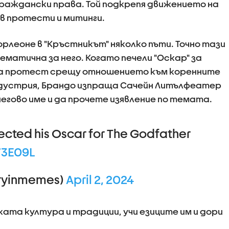
граждански права. Той подкрепя движението на
в протести и митинги.
рлеоне в "Кръстникът" няколко пъти. Точно тази
ематична за него. Когато печели "Оскар" за
к на протест срещу отношението към коренните
дустрия, Брандо изпраща Сачейн Литълфеатер
гово име и да прочете изявление по темата.
ected his Oscar for The Godfather
73E09L
toryinmemes)
April 2, 2024
ата култура и традиции, учи езиците им и дори