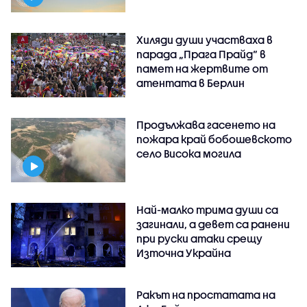
Хиляди души участваха в
парада „Прага Прайд“ в
памет на жертвите от
атентата в Берлин
Продължава гасенето на
пожара край бобошевското
село Висока могила
Най-малко трима души са
загинали, а девет са ранени
при руски атаки срещу
Източна Украйна
Ракът на простатата на