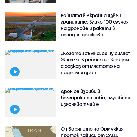
Войната в Украйна извън
границите: Близо 100 случая
на дронове и ракети в
съседни държави
„Когато гръмна, се чу силно“:
Жители в района на Кардам
с разказ от мястото на
падналия дрон
Дрон се взриви в
българското небе, службите
изясняват чий е
Отварянето на Ормузкия
проток зависи от САЩ,