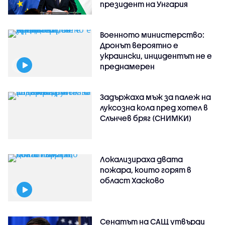
президент на Унгария
Военното министерство:
Дронът вероятно е
украински, инцидентът не е
преднамерен
Задържаха мъж за палеж на
луксозна кола пред хотел в
Слънчев бряг (СНИМКИ)
Локализираха двата
пожара, които горят в
област Хасково
Сенатът на САЩ утвърди