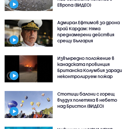
Европа (ВИДЕО)
Адмирал Ефтимов за дрона
край Кардам: Няма
преднамерени действия
срещу България
Извънредно положение в
канадската провинция
Британска Колумбия заради
неконтролируем пожар
Стотици балони с горещ
въздух полетяха в небето
над Бристол (ВИДЕО)