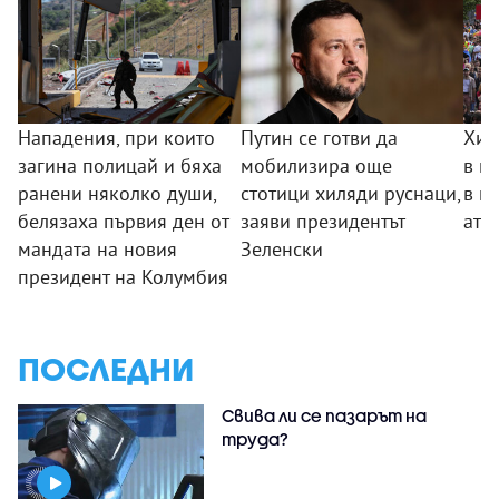
Нападения, при които
Путин се готви да
Хил
загина полицай и бяха
мобилизира още
в п
ранени няколко души,
стотици хиляди руснаци,
в п
белязаха първия ден от
заяви президентът
ате
мандата на новия
Зеленски
президент на Колумбия
ПОСЛЕДНИ
Свива ли се пазарът на
труда?