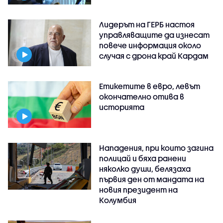
Лидерът на ГЕРБ настоя
управляващите да изнесат
повече информация около
случая с дрона край Кардам
Етикетите в евро, левът
окончателно отива в
историята
Нападения, при които загина
полицай и бяха ранени
няколко души, белязаха
първия ден от мандата на
новия президент на
Колумбия