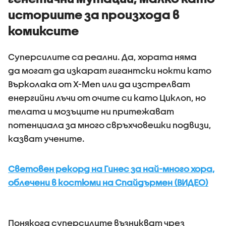
историите за произхода в
комиксите
Суперсилите са реални. Да, хората няма
да могат да изкарат гигантски нокти като
Върколака от X-Men или да изстрелват
енергийни лъчи от очите си като Циклоп, но
телата и мозъците ни притежават
потенциала за много свръхчовешки подвизи,
казват учените.
Световен рекорд на Гинес за най-много хора,
облечени в костюми на Спайдърмен (ВИДЕО)
Понякога суперсилите възникват чрез