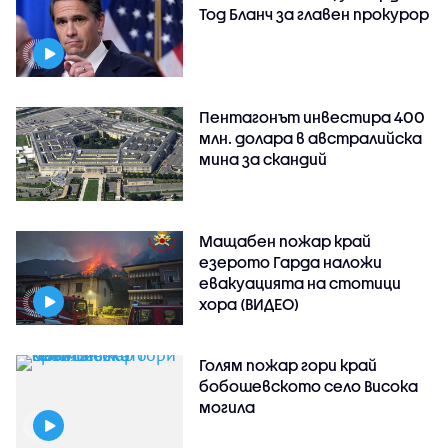
Тод Бланч за главен прокурор
Пентагонът инвестира 400
млн. долара в австралийска
мина за скандий
Мащабен пожар край
езерото Гарда наложи
евакуацията на стотици
хора (ВИДЕО)
Голям пожар гори край
бобошевското село Висока
могила