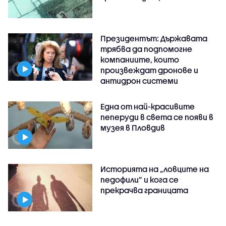
Президентът: Държавата
трябва да подпомогне
компаниите, които
произвеждат дронове и
антидрон системи
Една от най-красивите
пеперуди в света се появи в
музея в Пловдив
Историята на „ловците на
педофили” и кога се
прекрачва границата