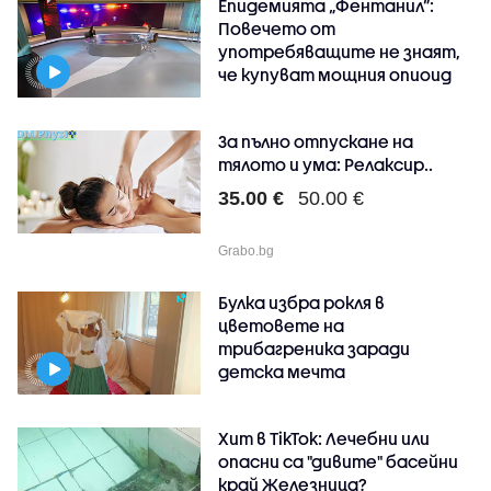
Епидемията „Фентанил”:
Повечето от
употребяващите не знаят,
че купуват мощния опиоид
За пълно отпускане на
тялото и ума: Релаксир..
35.00 €
50.00 €
Grabo.bg
Булка избра рокля в
цветовете на
трибагреника заради
детска мечта
Хит в TikTok: Лечебни или
опасни са "дивите" басейни
край Железница?