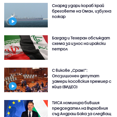
Снаряд удари кораб край
бреговете на Оман, избухна
пожар
Багдад и Техеран обсъждат
схема за износ на иракски
петрол
С викове „Срам!“:
Опозиционен депутат
замери косовския премиер с
яйца (ВИДЕО)
ТИСА номинира бившия
председател на Върховния
съд Андраш Бака за следващ