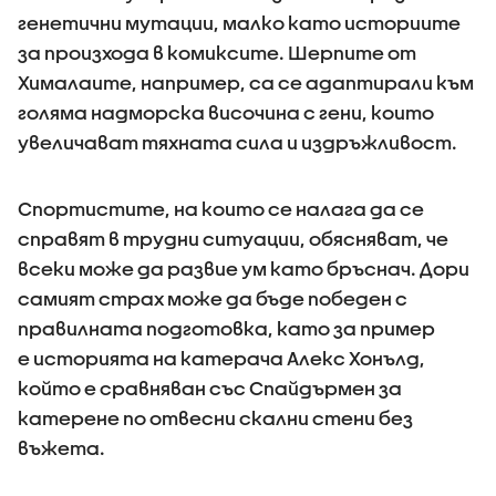
генетични мутации, малко като историите
за произхода в комиксите. Шерпите от
Хималаите, например, са се адаптирали към
голяма надморска височина с гени, които
увеличават тяхната сила и издръжливост.
Спортистите, на които се налага да се
справят в трудни ситуации, обясняват, че
всеки може да развие ум като бръснач. Дори
самият страх може да бъде победен с
правилната подготовка, като за пример
е историята на катерача Алекс Хонълд,
който е сравняван със Спайдърмен за
катерене по отвесни скални стени без
въжета.