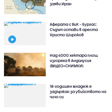
заяви Иран
Аферата с ВиК – Бургас:
Съдът остави в ареста
Христо Широков
Над 4000 хектара площ
изгоряха в Андалусия
(ВИДЕО+СНИМКИ)
18-годишен младеж е
задържан за убийството на
чичо си