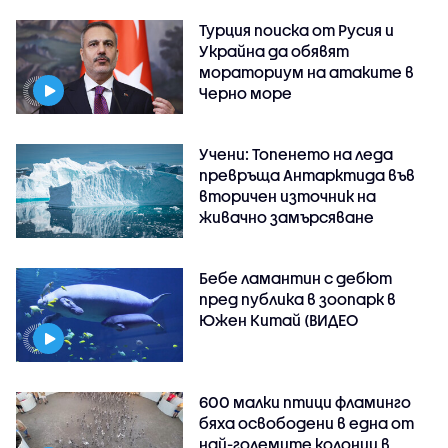
Турция поиска от Русия и
Украйна да обявят
мораториум на атаките в
Черно море
Учени: Топенето на леда
превръща Антарктида във
вторичен източник на
живачно замърсяване
Бебе ламантин с дебют
пред публика в зоопарк в
Южен Китай (ВИДЕО
600 малки птици фламинго
бяха освободени в една от
най-големите колонии в