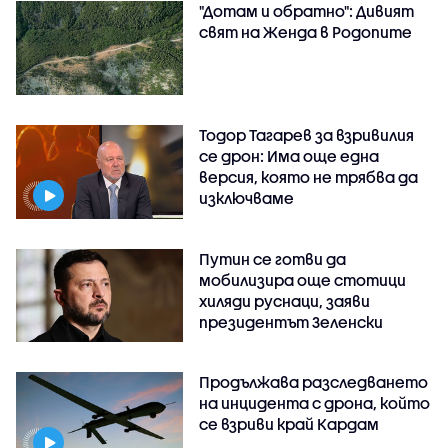
"Дотам и обратно": Дивият
свят на Женда в Родопите
Тодор Тагарев за взривилия
се дрон: Има още една
версия, която не трябва да
изключваме
Путин се готви да
мобилизира още стотици
хиляди руснаци, заяви
президентът Зеленски
Продължава разследването
на инцидента с дрона, който
се взриви край Кардам