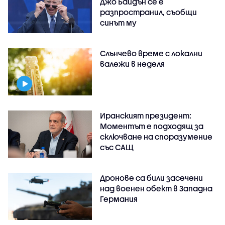
Джо Байдън се е
разпространил, съобщи
синът му
Слънчево време с локални
валежи в неделя
Иранският президент:
Моментът е подходящ за
сключване на споразумение
със САЩ
Дронове са били засечени
над военен обект в Западна
Германия