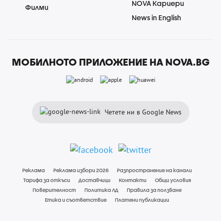
NOVA Кариери
Филми
News in English
МОБИЛНОТО ПРИЛОЖЕНИЕ НА NOVA.BG
Четете ни в Google News
Реклама
Реклама избори 2026
Разпространение на канали
Тарифа за откъси
Доставчици
Контакти
Общи условия
Поверителност
Политика ЛД
Правила за ползване
Етика и съответствие
Платени публикации