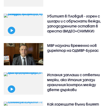
Убитият в Пловдив - горен с
цигари и с обръснати вежди,
заподозрените остават в
ареста (ВИДЕО+СНИМКИ)
МВР назначи временно нов
директор на ОДМВР-Бургас
Испания заплаши с ответни
мерки, ако Италия запази
граничния контрол между
двете държави
Как горещите вълни влияят