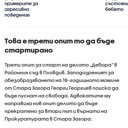
примерите за
състояни
агресивно
бебето
поведение
Това е трети опит то да бъде
стартирано
Трети опит за старт на делото „Дебора“ в
Районния съд в Пловдив. Заподозреният за
обезобразяването на 19-годишното момиче
от Стара Загора Георги Георгиев поиска да
бъде пуснат на свобода. Адвокатите му
направиха нов опит делото да бъде
прекратено за втори път и върнато на
Прокуратурата в Стара Загора.