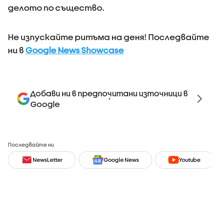
делото по същество.
Не изпускайте ритъма на деня! Последвайте
ни в
Google News Showcase
Добави ни в предпочитани източници в
Google
Последвайте ни
NewsLetter
Google News
Youtube