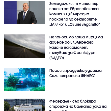
Земеделският министър
поиска от Европейската
комисия извънредна
подкрепа за секторите
„Мляко“ и „Свиневъдство“
Непоносимо лоша миризма
доведе до извънредно
кацане на самолет,
пътуващ за Франкфурт
(ВИДЕО)
Порой и градушка удариха
Силинстренско (ВИДЕО)
Федерален съд блокира
строежа на балната зала на