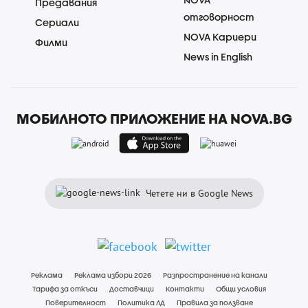
Предавания
отговорност
Сериали
NOVA Кариери
Филми
News in English
МОБИЛНОТО ПРИЛОЖЕНИЕ НА NOVA.BG
Четете ни в Google News
Реклама
Реклама избори 2026
Разпространение на канали
Тарифа за откъси
Доставчици
Контакти
Общи условия
Поверителност
Политика ЛД
Правила за ползване