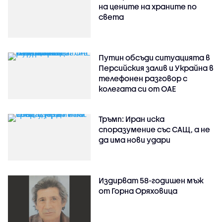
на цените на храните по
света
Путин обсъди ситуацията в
Персийския залив и Украйна в
телефонен разговор с
колегата си от ОАЕ
Тръмп: Иран иска
споразумение със САЩ, а не
да има нови удари
Издирват 58-годишен мъж
от Горна Оряховица