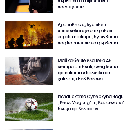
първото си официално
посещение
Дронове с изкуствен
интелект ще откриват
горски пожари, бушуващи
под короните на дървета
Майка беше влачена 45
метра от влак, след като
детската ѝ количка се
заклещи във вагона
Испанската Суперкупа води
„Реал Мадрид“ и „Барселона“
близо до България