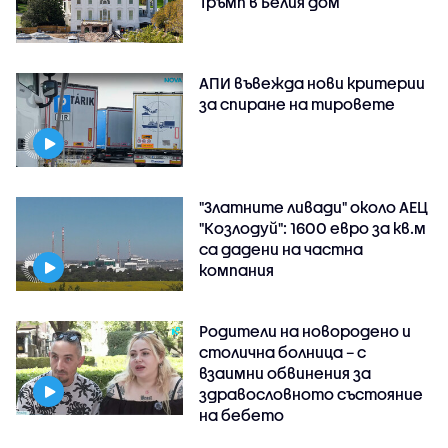
Тръмп в Белия дом
АПИ въвежда нови критерии
за спиране на тировете
"Златните ливади" около АЕЦ
"Козлодуй": 1600 евро за кв.м
са дадени на частна
компания
Родители на новородено и
столична болница – с
взаимни обвинения за
здравословното състояние
на бебето