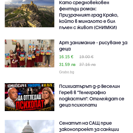
Като средновековен
фентъзи роман:
Призрачният град Крако,
който в миналото е бил
пълен с живот (СНИМКИ)
Арт занимание - рисуване за
деца
16.15 €
19.00 €
31.59 лв
37.16 лв
Grabo.bg
Психиатърът д-р Веселин
Герев в "Телеграфно
подкастът": Отглеждат се
деца психопати
Сенатът на САЩ прие
законопроект за санкции