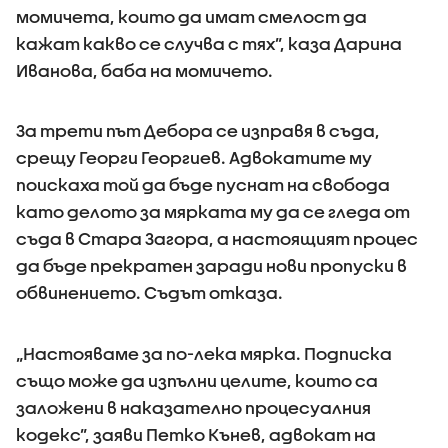
момичета, които да имат смелост да
кажат какво се случва с тях”, каза Дарина
Иванова, баба на момичето.
За трети път Дебора се изправя в съда,
срещу Георги Георгиев. Адвокатите му
поискаха той да бъде пуснат на свобода
като делото за мярката му да се гледа от
съда в Стара Загора, а настоящият процес
да бъде прекратен заради нови пропуски в
обвинението. Съдът отказа.
„Настояваме за по-лека мярка. Подписка
също може да изпълни целите, които са
заложени в наказателно процесуалния
кодекс”, заяви Петко Кънев, адвокат на