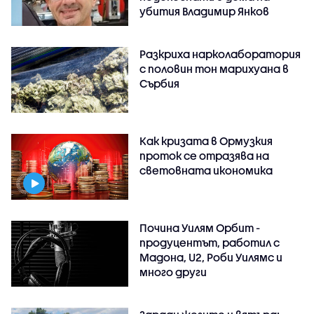
убития Владимир Янков
Разкриха нарколаборатория
с половин тон марихуана в
Сърбия
Как кризата в Ормузкия
проток се отразява на
световната икономика
Почина Уилям Орбит -
продуцентът, работил с
Мадона, U2, Роби Уилямс и
много други