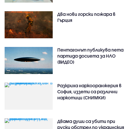
Два нови горски пожара в
Гърция
Пентагонът публикува пета
партида досиета за НЛО
(ВИДЕО)
Разкриха наркооранжерия в
София, иззети са различни
наркотици (СНИМКИ)
Двама души са убити при
руски обстрeл по украинския