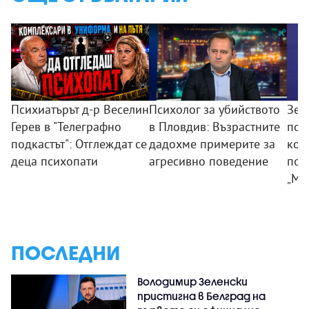
Психиатърът д-р Веселин
Психолог за убийството
Зем
Герев в "Телеграфно
в Пловдив: Възрастните
пои
подкастът": Отглеждат се
дадохме примерите за
ком
деца психопати
агресивно поведение
под
„Мл
ПОСЛЕДНИ
Володимир Зеленски
пристигна в Белград на