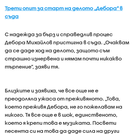
Трети опит за старт на делото „Дебора“ в
съда
С надежда за бърз и справедлив процес
Дебора Михайлов пристигна в съда. „Очаквам
да се даде ход на делото, защото съм
страшно изнервена и нямам почти никакво
търпение”, заяви тя.
Близките и заявиха, че все още не е
преодоляла ужаса от преживяното. „Това,
което преживя Дебора, не го пожелавам на
никого. Тя все още е в шок, единственото,
което я крепи това е музиката. Посвети
песента си на това да даде сила на други