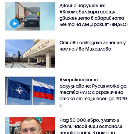
Двойно нарушение:
Автомобил кара срещу
движението в аварийната
лента на АМ „Тракия” (ВИДЕО)
Отново отказаха лечение у
нас на Ива Михаилова
Американското
разузнаване: Русия може да
тества НАТО с ограничена
атака от тази есен до 2029
г.
Над 50 000 евро, злато и
скъпи часовници останали
недокоснати в дома на