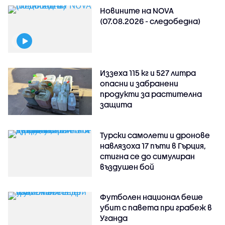
Новините на NOVA
(07.08.2026 - следобедна)
Иззеха 115 кг и 527 литра
опасни и забранени
продукти за растителна
защита
Турски самолети и дронове
навлязоха 17 пъти в Гърция,
стигна се до симулиран
въздушен бой
Футболен национал беше
убит с павета при грабеж в
Уганда