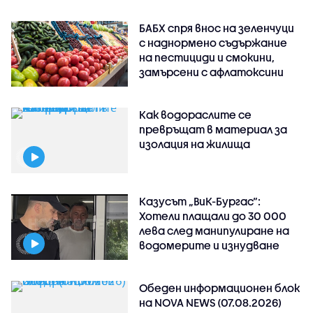
БАБХ спря внос на зеленчуци
с наднормено съдържание
на пестициди и смокини,
замърсени с афлатоксини
Как водораслите се
превръщат в материал за
изолация на жилища
Казусът „ВиК-Бургас“:
Хотели плащали до 30 000
лева след манипулиране на
водомерите и изнудване
Обеден информационен блок
на NOVA NEWS (07.08.2026)