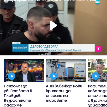
Психолог за
АПИ въвежда нови
Родители
убийството в
критерии за
новороде
Пловдив:
спиране на
столична
Възрастните
тировете
с взаимни
дадохме
за здрав