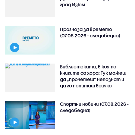
град Изюм
Прогноза за времето
(07.08.2026 - следобедна)
Библиотеката, в която
книгите са хора: Тук можеш
да „прочетеш“ непознат и
да го попиташ всичко
Спортни новини (07.08.2026 -
следобедна)