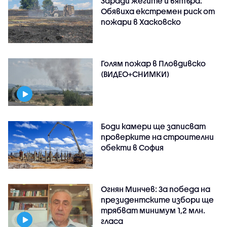
Заради жегите и вятъра:
Обявиха екстремен риск от
пожари в Хасковско
Голям пожар в Пловдивско
(ВИДЕО+СНИМКИ)
Боди камери ще записват
проверките на строителни
обекти в София
Огнян Минчев: За победа на
президентските избори ще
трябват минимум 1,2 млн.
гласа