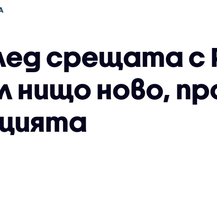
А
лед срещата с 
л нищо ново, п
ацията