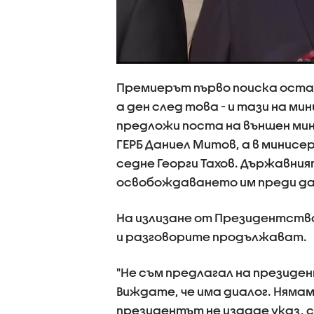
Премиерът първо поиска оста
а ден след това - и тази на м
предложи поста на външен ми
ГЕРБ Даниел Митов, а в минис
седне Георги Тахов. Държавният
освобождаването им преди да 
На излизане от Президентство
и разговорите продължават.
"Не съм предлагал на президе
Виждате, че има диалог. Нямам
президентът не издаде указ,