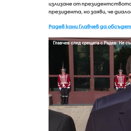
излизане от президентството 
президента, но заяви, че диало
Радев кани Главчев да обсъдя