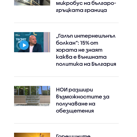
микробус на българо-
гръцката граница
„Галъп интернешънъл
болкан“: 15% от
хората не знаят
каква е външната
политика на България
НОИ разшири
възможностите за
получаване на
обезщетения
Instagram
Facebook
Горещините