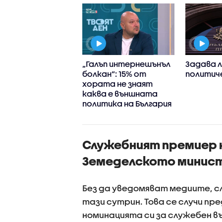
 конфликта в
„Галъп интернешънъл
Задава л
ко: Премиерът
болкан“: 15% от
политич
ова
хората не знаят
дестранните
каква е външната
тици да не
политика на България
ързват с
ките за България
Служебният премиер н
Земеделското минис
Без да уведомяват медиите, 
тази сутрин. Това се случи пр
номинацията си за служебен в