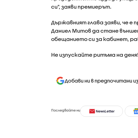
си", заяви премиерът.
Държавният глава заяви, че е
Даниел Митов да стане външен
обещанието си за кабинет, ра
Не изпускайте ритъма на деня
Добави ни в предпочитани и
Последвайте ни
NewsLetter