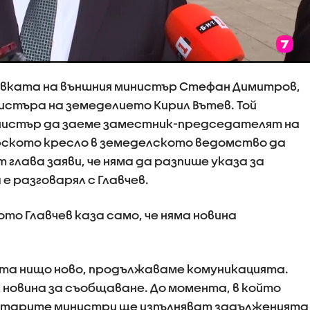
вката на външния министър Стефан Димитров,
инистъра на земеделието Кирил Вътев. Той
нистър да заеме заместник-председателят на
ерското кресло в земеделското ведомство да
 глава заяви, че няма да разпише указа за
е разговарял с Главчев.
то Главчев каза само, че няма новина
нта нищо ново, продължаваме комуникацията.
 новина за съобщаване. До момента, в който
 старите министри ще изпълняват задълженията