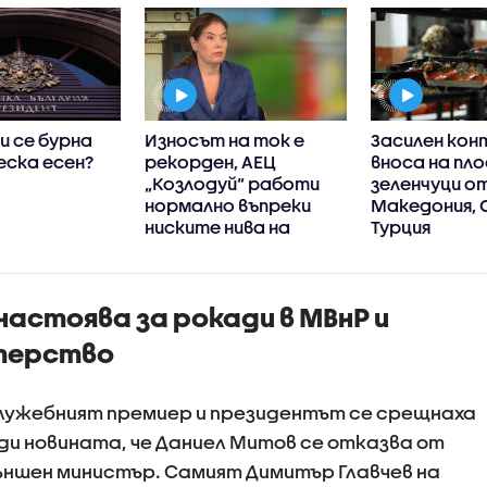
и се бурна
Износът на ток е
Засилен кон
еска есен?
рекорден, АЕЦ
вноса на пло
„Козлодуй“ работи
зеленчуци о
нормално въпреки
Македония, 
ниските нива на
Турция
Дунав, увери
енергийният
министър
астоява за рокади в МВнР и
терство
служебният премиер и президентът се срещнаха
еди новината, че Даниел Митов се отказва от
ъншен министър. Самият Димитър Главчев на