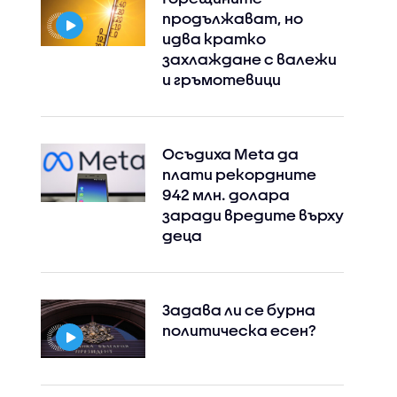
продължават, но
идва кратко
захлаждане с валежи
и гръмотевици
Осъдиха Meta да
плати рекордните
942 млн. долара
заради вредите върху
деца
Задава ли се бурна
политическа есен?