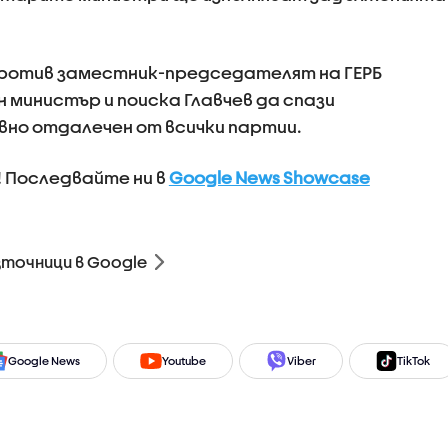
 против заместник-председателят на ГЕРБ
 министър и поиска Главчев да спази
вно отдалечен от всички партии.
! Последвайте ни в
Google News Showcase
зточници в Google
Google News
Youtube
Viber
TikTok