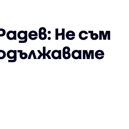
Радев: Не съм
родължаваме