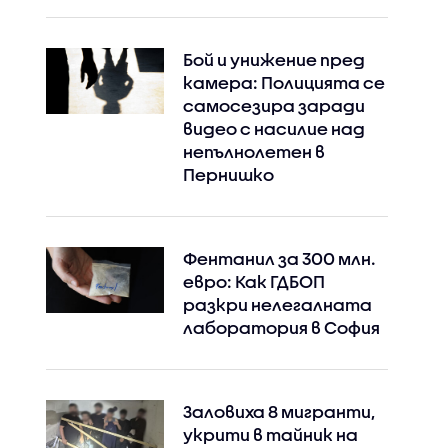
Бой и унижение пред
камера: Полицията се
самосезира заради
видео с насилие над
непълнолетен в
Пернишко
Фентанил за 300 млн.
евро: Как ГДБОП
разкри нелегалната
лаборатория в София
Заловиха 8 мигранти,
укрити в тайник на