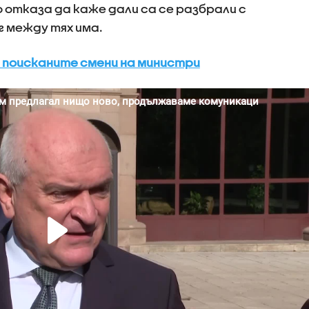
отказа да каже дали са се разбрали с
г между тях има.
т поисканите смени на министри